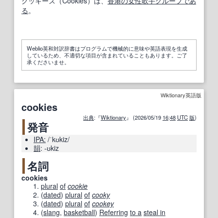
クッキーズ（Cookies）は、
香港の
女性
歌手
グループ
であ
る
。
Weblio英和対訳辞書はプログラムで機械的に意味や英語表現を生成
しているため、不適切な項目が含まれていることもあります。ご了
承くださいませ。
Wiktionary英語版
cookies
出典
:『
Wiktionary
』 (2026/05/19
16
:
48
UTC
版
)
発音
IPA:
/ˈkʊkiz/
韻
:
-ʊkiz
名詞
cookies
plural
of
cookie
(
dated
)
plural
of
cooky
(
dated
)
plural
of
cookey
(
slang
,
basketball
)
Referring
to a
steal in