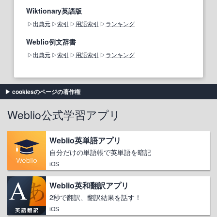
Wiktionary英語版
出典元
索引
用語索引
ランキング
Weblio例文辞書
出典元
索引
用語索引
ランキング
cookiesのページの著作権
Weblio公式学習アプリ
Weblio英単語アプリ
自分だけの単語帳で英単語を暗記
iOS
Weblio英和翻訳アプリ
2秒で翻訳、翻訳結果を話す！
iOS