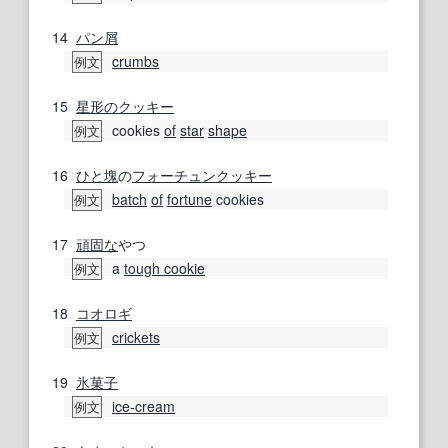
14
パン屑
crumbs
例文
15
星形の
クッキー
cookies
of
star
shape
例文
16
ひと塊
の
フォーチュンクッキー
batch
of
fortune
cookies
例文
17
頑固な
やつ
a
tough cookie
例文
18
コオロギ
crickets
例文
19
氷菓子
ice-cream
例文