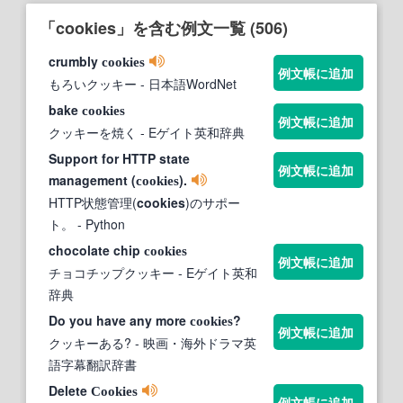
「cookies」を含む例文一覧 (506)
crumbly
cookies
例文帳に追加
もろいクッキー
- 日本語WordNet
bake
cookies
例文帳に追加
クッキーを焼く
- Eゲイト英和辞典
Support for HTTP state
例文帳に追加
management (
).
cookies
HTTP状態管理(
cookies
)のサポー
ト。
- Python
chocolate chip
cookies
例文帳に追加
チョコチップクッキー
- Eゲイト英和
辞典
Do you have any more
?
cookies
例文帳に追加
クッキーある?
- 映画・海外ドラマ英
語字幕翻訳辞書
Delete
Cookies
例文帳に追加