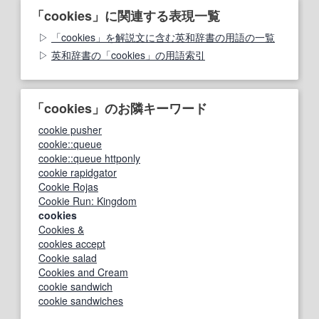
「cookies」に関連する表現一覧
「cookies」を解説文に含む英和辞書の用語の一覧
英和辞書の「cookies」の用語索引
「cookies」のお隣キーワード
cookie pusher
cookie::queue
cookie::queue httponly
cookie rapidgator
Cookie Rojas
Cookie Run: Kingdom
cookies
Cookies &
cookies accept
Cookie salad
Cookies and Cream
cookie sandwich
cookie sandwiches