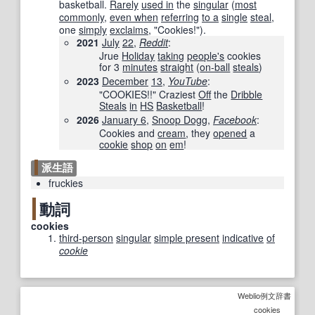
basketball.
Rarely
used in
the
singular
(
most
commonly
,
even when
referring
to a
single
steal
,
one
simply
exclaims
, "Cookies!").
2021
July
22
,
Reddit
‎:
Jrue
Holiday
taking
people's
cookies
for 3
minutes
straight
(
on-ball
steals
)
2023
December
13
,
YouTube
‎:
"COOKIES!!" Craziest
Off
the
Dribble
Steals
in
HS
Basketball
!
2026
January 6
,
Snoop Dogg
,
Facebook
‎:
Cookies and
cream
, they
opened
a
cookie
shop
on
em
!
派生語
fruckies
動詞
cookies
third-person
singular
simple present
indicative
of
cookie
Weblio例文辞書
cookies