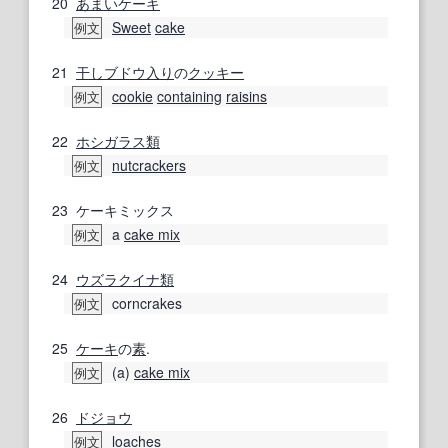
20
あまい
ケーキ
Sweet
cake
例文
21
干しブドウ
入り
の
クッキー
cookie
containing
raisins
例文
22
ホシガラス
類
nutcrackers
例文
23
ケーキミックス
a
cake mix
例文
24
ウズラクイナ
類
corncrakes
例文
25
ケーキ
の
素
.
(a)
cake mix
例文
26
ドジョウ
loaches
例文