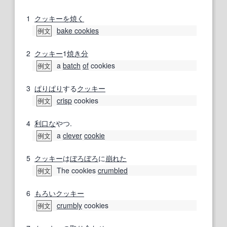
1
クッキーを焼く
bake cookies
例文
2
クッキー
1
焼き
分
a
batch
of
cookies
例文
3
ぱりぱり
する
クッキー
crisp
cookies
例文
4
利口な
やつ.
a
clever
cookie
例文
5
クッキー
は
ぼろぼろ
に
崩れた
The cookies
crumbled
例文
6
もろい
クッキー
crumbly
cookies
例文