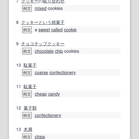
7
クッキー
の
取り合わせ
.
mixed
cookies
例文
8
クッキー
という
焼
菓子
a
sweet
called
cookie
例文
9
チョコチップクッキー
chocolate
chip
cookies
例文
10
駄菓子
coarse
confectionery
例文
11
駄菓子
cheap
candy
例文
12
菓子類
confectionery
例文
13
木屑
chips
例文