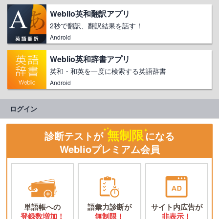
Weblio英和翻訳アプリ
2秒で翻訳、翻訳結果を話す！
Android
Weblio英和辞書アプリ
英和・和英を一度に検索する英語辞書
Android
ログイン
無制限
診断テストが
になる
Weblioプレミアム会員
単語帳への
語彙力診断が
サイト内広告が
登録数増加！
無制限！
非表示！