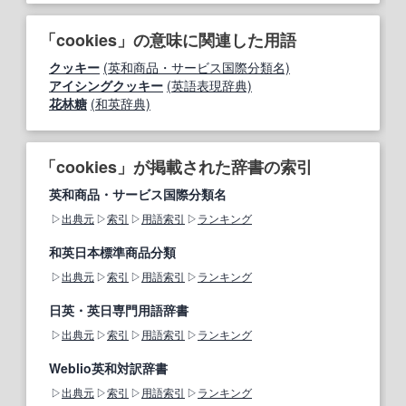
「cookies」の意味に関連した用語
クッキー
(英和商品・サービス国際分類名)
アイシングクッキー
(英語表現辞典)
花林糖
(和英辞典)
「cookies」が掲載された辞書の索引
英和商品・サービス国際分類名
出典元
索引
用語索引
ランキング
和英日本標準商品分類
出典元
索引
用語索引
ランキング
日英・英日専門用語辞書
出典元
索引
用語索引
ランキング
Weblio英和対訳辞書
出典元
索引
用語索引
ランキング