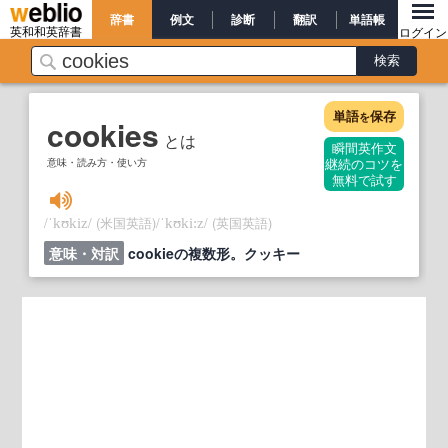
辞書
例文
診断
翻訳
単語帳
英和和英辞書
ログイン
単語
保存
を
cookies
とは
瞬間英作文
意味・読み方・使い方
継続のコツを
無料で試す
/
/
(米国英語)
/
/
(英国英語)
ˈkʊkiz
ˈkʊki:z
意味・対訳
cookieの複数形。クッキー