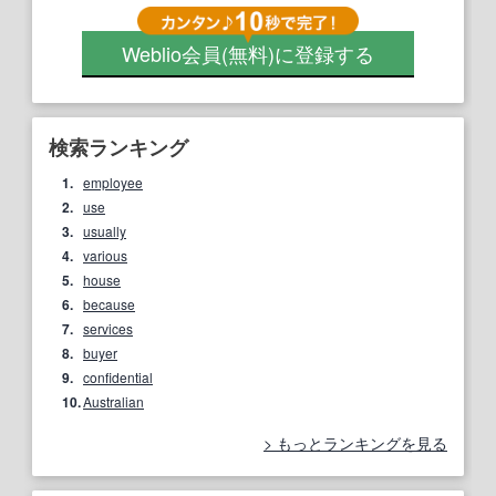
Weblio会員
(無料)
に登録する
検索ランキング
1.
employee
2.
use
3.
usually
4.
various
5.
house
6.
because
7.
services
8.
buyer
9.
confidential
10.
Australian
もっとランキングを見る