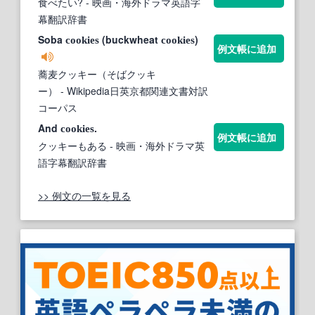
食べたい?
- 映画・海外ドラマ英語字
幕翻訳辞書
Soba
(buckwheat
)
cookies
cookies
例文帳に追加
蕎麦クッキー（そばクッキ
ー）
- Wikipedia日英京都関連文書対訳
コーパス
And
.
cookies
例文帳に追加
クッキーもある
- 映画・海外ドラマ英
語字幕翻訳辞書
>> 例文の一覧を見る