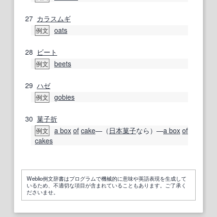
27
カラスムギ
oats
例文
28
ビート
beets
例文
29
ハゼ
gobies
例文
30
菓子
折
a box
of
cake
―（
日本
菓子
なら）―
a box
of
例文
cakes
Weblio例文辞書はプログラムで機械的に意味や英語表現を生成して
いるため、不適切な項目が含まれていることもあります。ご了承く
ださいませ。