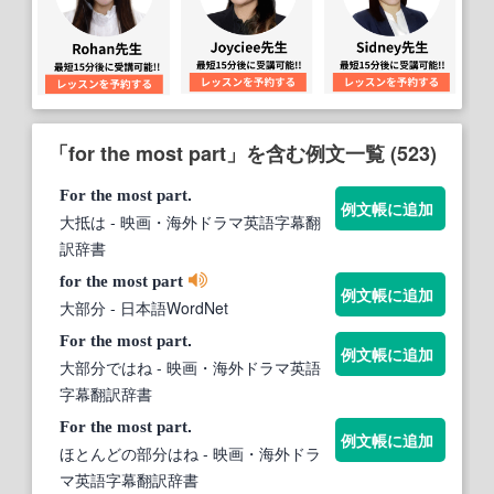
「for the most part」を含む例文一覧 (523)
.
For
the
most
part
例文帳に追加
大抵は
- 映画・海外ドラマ英語字幕翻
訳辞書
for
the
most
part
例文帳に追加
大部分
- 日本語WordNet
.
For
the
most
part
例文帳に追加
大部分ではね
- 映画・海外ドラマ英語
字幕翻訳辞書
.
For
the
most
part
例文帳に追加
ほとんどの部分はね
- 映画・海外ドラ
マ英語字幕翻訳辞書