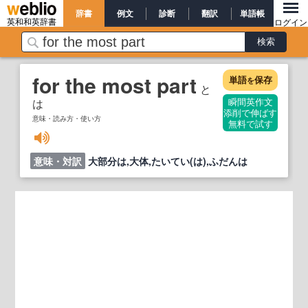
辞書
例文
診断
翻訳
単語帳
英和和英辞書
ログイン
for the most part
単語
保存
を
と
は
瞬間英作文
添削で伸ばす
意味・読み方・使い方
無料で試す
意味・対訳
大部分は,大体,たいてい(は),ふだんは