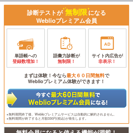
無制限
診断テストが
になる
Weblioプレミアム会員
単語帳への
語彙力診断が
サイト内広告が
登録数増加！
無制限！
非表示！
まずは体験！今なら
最大６０日間無料
で
Weblioプレミアム体験ができます！
※無料期間終了後、Weblioプレミアムサービスは自動的に解約されません。
※無料期間が終了すると月額330円(税込)が発生します。
無料会員になると使える機能が満載！