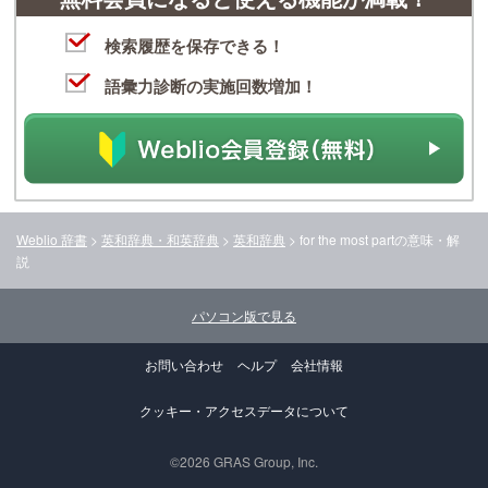
検索履歴を保存できる！
語彙力診断の実施回数増加！
Weblio 辞書
>
英和辞典・和英辞典
>
英和辞典
>
for the most part
の意味・解
説
パソコン版で見る
お問い合わせ
ヘルプ
会社情報
クッキー・アクセスデータについて
©2026 GRAS Group, Inc.