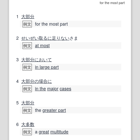
for the most part
1
大部分
for the most part
例文
2
せいぜい
取るに足りない
さま
at most
例文
3
大部分
において
in large part
例文
4
大部分の
場合に
in the
major
cases
例文
5
大部分
the
greater part
例文
6
大多数
a
great
multitude
例文