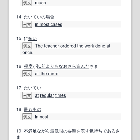
much
例文
14
たいていの場合
.
in most cases
例文
15
に
多い
The
teacher
ordered
the work
done
at
例文
once.
16
程度
が
以前よりも
なおさら
進んだ
さま
all the more
例文
17
たいてい
at
regular
times
例文
18
最も
奥の
inmost
例文
19
不満足な
がら
最低限の
要望
を表す
気持ち
である
さ
ま