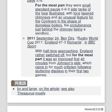
page
376
:
For the most part
they were
small
standard gauge
0-6-0
side
tanks
of
the
type
illustrated
, with
long
tapered
chimneys
and
an
unusual
feature
for
the
Continent
in the shape of
domeless
boilers
, the
protuberance
just
behind
the
chimney
being
a
sandbox.
2011
September
24
,
Ben
Dirs
, “
Rugby
World
Cup
2011:
England
67-3
Romania
”,
in
BBC
Sport
‎:
With
half-time
approaching
,
England
rather
switched off
, but
for the most
part
it was
an
improved
first
40
minutes
from
Johnson
's
side
, which
came in
for
much
criticism
following
stuttering
displays
in
their
first
two
games.
同意語
by and large
,
on the whole
;
see also
Thesaurus
:
mostly
Weblio例文辞書