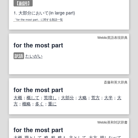
【
副詞
】
1.
大部分において(in large part)
「for the most part」に関する類語一覧
Weblio英語表現辞典
for the most part
訳語
たいがい
斎藤和英大辞典
for the most part
大概
；
概して
；
荒増し
；
大部分
；
大略
；
荒方
；
大半
；
大
方
；
概略
；
多く
；
重に
Weblio英和対訳辞書
for the most part
大概
,
職
として
,
略
,
粗
,
略
〻,
主として
,
大方
,
押し
なべて
,