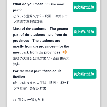
What do you mean,
for
the
most
例文帳に追加
?
part
どういう意味です?
- 映画・海外ドラ
マ英語字幕翻訳辞書
of
students―The greater
Most
the
例文帳に追加
of
students―are from
part
the
the
provinces―The students are
mostly from
provinces―for
the
the
, from
provinces.
most
part
the
生徒の大部分は地方出だ
- 斎藤和英大
辞典
, these adult
For
the
most
part
例文帳に追加
fireflies
成虫のホタルの大半は
- 映画・海外ド
ラマ英語字幕翻訳辞書
>> 例文の一覧を見る