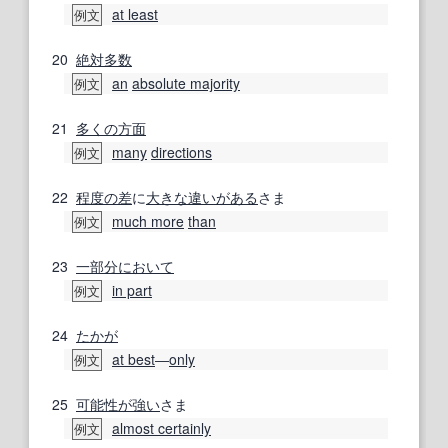
at least
例文
20
絶対多数
an
absolute majority
例文
21
多くの
方面
many
directions
例文
22
程度の
差
に
大きな違い
がある
さま
much more
than
例文
23
一部分
において
in part
例文
24
たかが
at best
―
only
例文
25
可能性が
強い
さま
almost certainly
例文