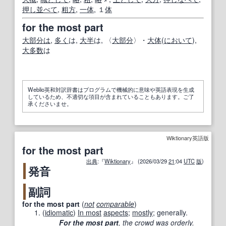
押し並べて
,
粗方
,
一体
, １
体
for the most part
大部分は
,
多く
は,
大半
は, 〈
大部分
〉・
大体
(
において
),
大多数
は
Weblio英和対訳辞書はプログラムで機械的に意味や英語表現を生成
しているため、不適切な項目が含まれていることもあります。ご了
承くださいませ。
Wiktionary英語版
for the most part
出典
:『
Wiktionary
』 (2026/03/29
21
:04
UTC
版
)
発音
副詞
for the most part
(
not
comparable
)
(
idiomatic
)
In most
aspects
;
mostly
; generally.
For the most part
,
the crowd
was orderly.