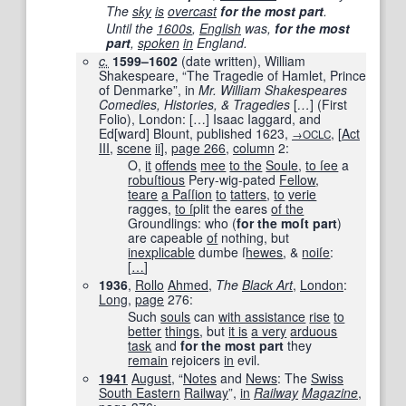
The
sky
is
overcast
for the most part
.
Until the
1600s
,
English
was,
for the most
part
,
spoken
in
England.
c.
1599–1602
(date written), William
Shakespeare, “The Tragedie of Hamlet, Prince
of Denmarke”, in
Mr. William Shakespeares
Comedies, Histories, & Tragedies
[
…
]
(First
Folio), London:
[
…
]
Isaac Iaggard, and
Ed
[
ward
]
Blount, published
1623
,
,
[
Act
→OCLC
III
,
scene
ii
]
,
page
266
,
column
2:
O,
it
offends
mee
to the
Soule
,
to ſee
a
robuſtious
Pery-wig-pated
Fellow
,
teare
a Pa
ſſ
ion
to
tatters
,
to
verie
ragges,
to ſ
plit the eares
of the
Groundlings: who (
for the moſt part
)
are capeable
of
nothing, but
inexplicable
dumbe ſ
hewes
, &
noiſe
:
[
…
]
1936
,
Rollo
Ahmed
,
The
Black Art
,
London
:
Long
,
page
276
:
Such
souls
can
with assistance
rise
to
better
things
, but
it is
a very
arduous
task
and
for the most part
they
remain
rejoicers
in
evil.
1941
August
, “
Notes
and
News
: The
Swiss
South Eastern
Railway
”,
in
Railway
Magazine
,