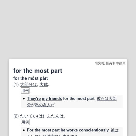
研究社 新英和中辞典
for the most part
for the móst pàrt
(1)
大部分は
,
大体
.
用例
彼らは
大部
They're
my friends
for the most part
.
分
が
私の
友人
だ.
(2)
たいてい
(は),
ふだん
は.
用例
彼は
For the most part
he
works
conscientiously.