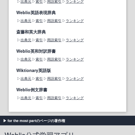
出典元
索引
用語索引
ランキング
Weblio英語表現辞典
出典元
索引
用語索引
ランキング
斎藤和英大辞典
出典元
索引
用語索引
ランキング
Weblio英和対訳辞書
出典元
索引
用語索引
ランキング
Wiktionary英語版
出典元
索引
用語索引
ランキング
Weblio例文辞書
出典元
索引
用語索引
ランキング
for the most partのページの著作権
Weblio公式学習アプリ