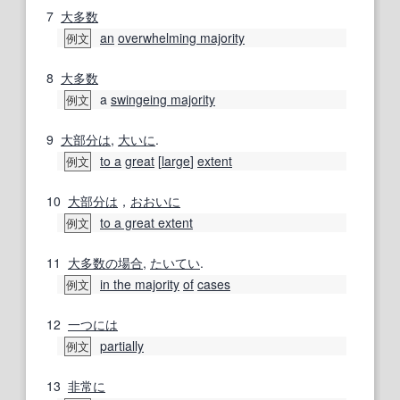
7
大多数
an
overwhelming majority
例文
8
大多数
a
swingeing majority
例文
9
大部分は
,
大いに
.
to a
great
[
large
]
extent
例文
10
大部分は
，
おおいに
to a great extent
例文
11
大多数の
場合
,
たいてい
.
in the majority
of
cases
例文
12
一つには
partially
例文
13
非常に