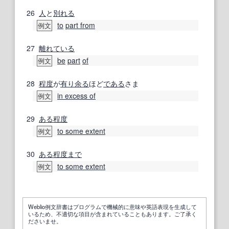
26
人
と
別れる
to
part from
例文
27
離れている
be
part
of
例文
28
程度
が
有り余る
ほど
である
さま
in excess of
例文
29
ある程度
to some extent
例文
30
ある程度まで
to some extent
例文
Weblio例文辞書はプログラムで機械的に意味や英語表現を生成して
いるため、不適切な項目が含まれていることもあります。ご了承く
ださいませ。