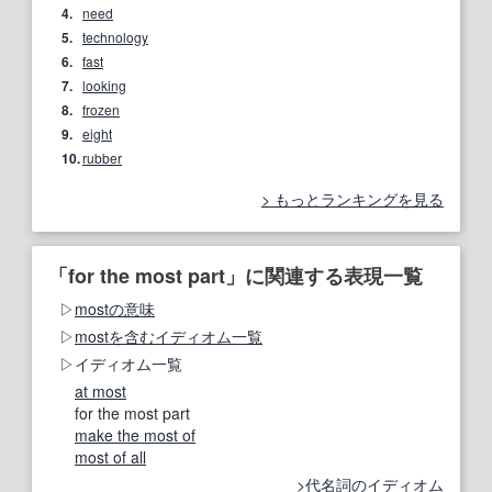
4.
need
5.
technology
6.
fast
7.
looking
8.
frozen
9.
eight
10.
rubber
もっとランキングを見る
「for the most part」に関連する表現一覧
mostの意味
mostを含むイディオム一覧
イディオム一覧
at most
for the most part
make the most of
most of all
代名詞のイディオム