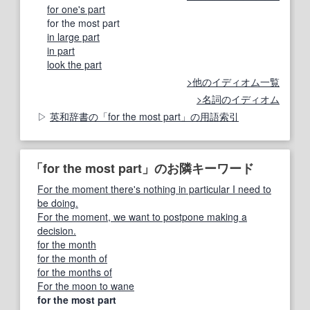
for one's part
for the most part
in large part
in part
look the part
他のイディオム一覧
名詞のイディオム
英和辞書の「for the most part」の用語索引
「for the most part」のお隣キーワード
For the moment there's nothing in particular I need to
be doing.
For the moment, we want to postpone making a
decision.
for the month
for the month of
for the months of
For the moon to wane
for the most part