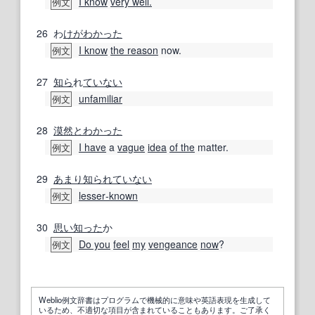
I know
very well.
例文
26
わ
けがわ
かった
I know
the reason
now.
例文
27
知ら
れ
ていない
unfamiliar
例文
28
漠然と
わかった
I have
a
vague
idea
of the
matter.
例文
29
あまり知られていない
lesser‐known
例文
30
思い
知った
か
Do you
feel
my
vengeance
now
?
例文
Weblio例文辞書はプログラムで機械的に意味や英語表現を生成して
いるため、不適切な項目が含まれていることもあります。ご了承く