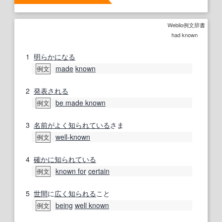
Weblio例文辞書
had known
1
明らかになる
made
known
例文
2
発表される
be made known
例文
3
名前
がよく
知られている
さま
well-known
例文
4
確かに
知られている
known for
certain
例文
5
世間
に
広く
知られる
こと
being
well known
例文