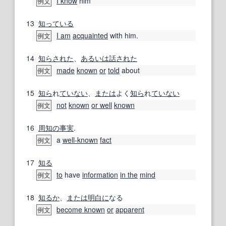
I know
him
例文
13
知っている
I am
acquainted
with him.
例文
14
知らされた
、
あるいは
話
された
made
known
or
told
about
例文
15
知ら
れ
ていない
、
または
よく
知ら
れ
ていない
not
known
or well
known
例文
16
周知の事実
.
a
well‐known
fact
例文
17
知る
to
have
information
in the
mind
例文
18
知るか
、
または
明白に
なる
become known
or
apparent
例文