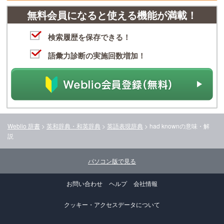
無料会員になると使える機能が満載！
検索履歴を保存できる！
語彙力診断の実施回数増加！
Weblio 辞書
>
英和辞典・和英辞典
>
英語表現辞典
>
had known
の意味・解
説
パソコン版で見る
お問い合わせ
ヘルプ
会社情報
クッキー・アクセスデータについて