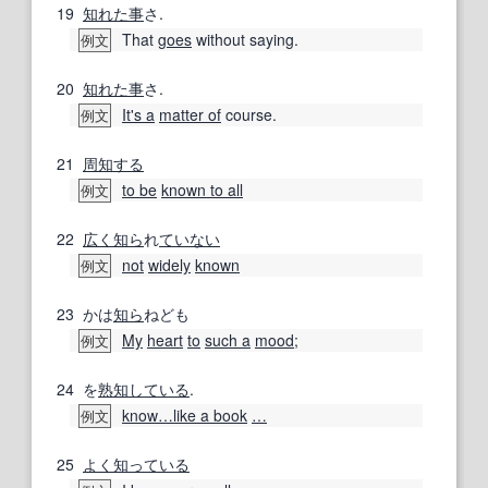
19
知れた
事
さ.
That
goes
without saying.
例文
20
知れた
事
さ.
It's a
matter of
course.
例文
21
周知する
to be
known to all
例文
22
広く
知ら
れ
ていない
not
widely
known
例文
23
かは
知ら
ねども
My
heart
to
such a
mood
;
例文
24
を
熟知している
.
know
…
like a book
…
例文
25
よく知っている