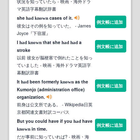
状況を知っていたら
- 映画・海外ドラ
マ英語字幕翻訳辞書
she
cases of it.
had
known
例文帳に追加
彼女はその例を知っていた。
- James
Joyce『下宿屋』
I
that she
a
had
known
had
had
例文帳に追加
stroke
以前 彼女が脳梗塞で倒れたことを知っ
ていました
- 映画・海外ドラマ英語字
幕翻訳辞書
It
been formerly
as the
had
known
例文帳に追加
Kumonjo (administration office)
organization.
前身は公文所である。
- Wikipedia日英
京都関連文書対訳コーパス
But you could have if you
have
had
例文帳に追加
in time.
known
だが事前に知っていれば?
- 映画・海