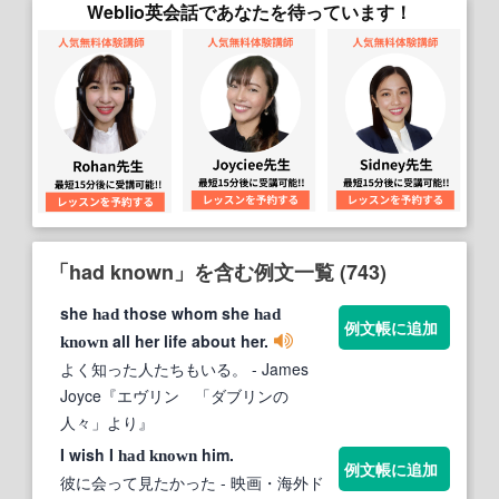
Weblio英会話であなたを待っています！
「had known」を含む例文一覧 (743)
she
those whom she
had
had
例文帳に追加
all her life about her.
known
よく知った人たちもいる。
- James
Joyce『エヴリン 「ダブリンの
人々」より』
I wish I
him.
had
known
例文帳に追加
彼に会って見たかった
- 映画・海外ド