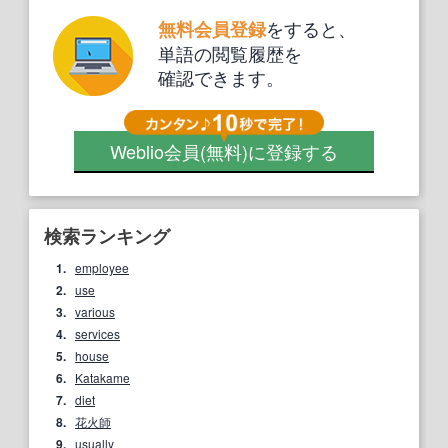
をすると、
無料会員登録
単語の閲覧履歴を
確認できます。
Weblio会員
(無料)
に登録する
検索ランキング
1.
employee
2.
use
3.
various
4.
services
5.
house
6.
Katakame
7.
diet
8.
花火師
9.
usually