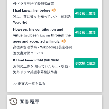
外ドラマ英語字幕翻訳辞書
I
her before
had
known
例文帳に追加
私は、前に彼女を知っていた
- 日本語
WordNet
However, his contribution and
例文帳に追加
virtue
been
through the
had
known
ages and accepted willingly.
高徳弥彰澆季時
- Wikipedia日英京都関
連文書対訳コーパス
If I
that you were...
had
known
例文帳に追加
お前の正体を 知っていたら...
- 映画・
海外ドラマ英語字幕翻訳辞書
>> 例文の一覧を見る
閲覧履歴