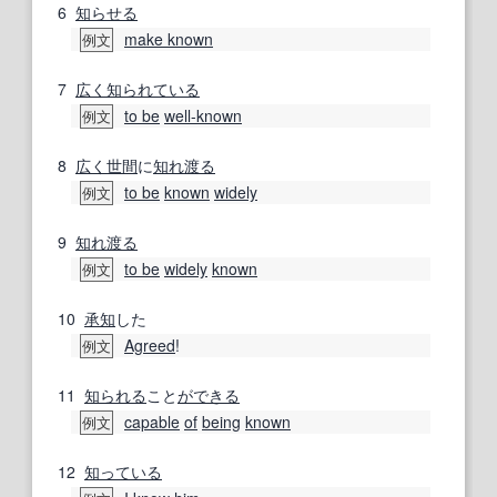
6
知らせる
make known
例文
7
広く
知られている
to be
well-known
例文
8
広く
世間
に
知れ渡る
to be
known
widely
例文
9
知れ渡る
to be
widely
known
例文
10
承知
した
Agreed
!
例文
11
知られる
こと
ができる
capable
of
being
known
例文
12
知っている