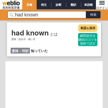
辞書
例文
診断
翻訳
単語帳
英和和英辞書
ログイン
単語
保存
を
had known
とは
瞬間英作文
意味・読み方・使い方
継続のコツを
無料で試す
意味・対訳
知っていた