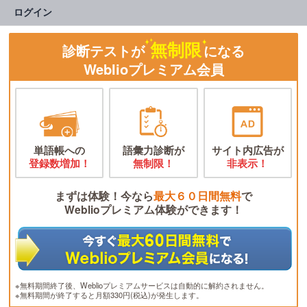
ログイン
無制限
診断テストが
になる
Weblioプレミアム会員
単語帳への
語彙力診断が
サイト内広告が
登録数増加！
無制限！
非表示！
まずは体験！今なら
最大６０日間無料
で
Weblioプレミアム体験ができます！
※無料期間終了後、Weblioプレミアムサービスは自動的に解約されません。
※無料期間が終了すると月額330円(税込)が発生します。