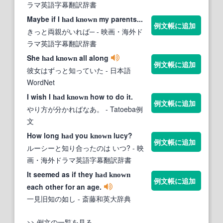
ラマ英語字幕翻訳辞書
Maybe if I
my parents...
had
known
例文帳に追加
きっと両親がいれば─
- 映画・海外ド
ラマ英語字幕翻訳辞書
She
all along
had
known
例文帳に追加
彼女はずっと知っていた
- 日本語
WordNet
I wish I
how to do it.
had
known
例文帳に追加
やり方が分かればなあ。
- Tatoeba例
文
How long
you
lucy?
had
known
例文帳に追加
ルーシーと知り合ったのは いつ?
- 映
画・海外ドラマ英語字幕翻訳辞書
It seemed as if they
had
known
例文帳に追加
each other for an age.
一見旧知の如し
- 斎藤和英大辞典
>> 例文の一覧を見る