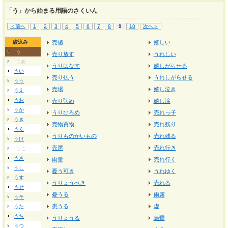
「う」から始まる用語のさくいん
＜前へ
1
2
3
4
5
6
7
8
9
10
次へ＞
絞込み
売値
嬉しい
う
売り放す
うれしい
うあ
うりはなす
嬉しがらせる
うい
売り払う
うれしがらせる
うう
売場
嬉し泣き
うえ
うお
売り弘め
嬉し涙
うか
うりひろめ
売れっ子
うき
売物買物
売れ残り
うく
うりものかいもの
売れ残る
うけ
売屋
売れ行き
うこ
うさ
雨量
売れ行く
うし
憂う可き
うれゆく
うす
うりょうべき
売れる
うせ
憂うる
雨露
うそ
患うる
虚
うた
うち
うりょうる
烏鷺
うつ