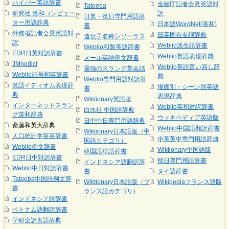
ハイパー英語辞書
金融庁記者会見英語対
Tatoeba
研究社 英和コンピュー
訳
日英・英日専門用語辞
ター用語辞典
日本語WordNet(英和)
書
外務省記者会見英語対
日英固有名詞辞典
遺伝子名称シソーラス
訳
Weblio派生語辞書
Weblio和製英語辞書
EDR日英対訳辞書
Weblio英語表現辞典
メール英語例文辞書
JMnedict
Weblio英語言い回し辞
最強のスラング英会話
Weblio記号和英辞書
典
Weblio専門用語対訳辞
英語イディオム表現辞
場面別・シーン別英語
書
典
表現辞典
Wiktionary英語版
インターネットスラン
Weblio英和対訳辞書
白水社 中国語辞典
グ英和辞典
ウィキペディア英語版
日中中日専門用語辞典
斎藤和英大辞典
Weblio中国語翻訳辞書
Wiktionary日本語版（中
人口統計学英英辞書
中英英中専門用語辞典
国語カテゴリ）
Weblio例文辞書
Wiktionary中国語版
韓国語単語辞書
EDR日中対訳辞書
韓日専門用語辞書
インドネシア語翻訳辞
Weblio中日対訳辞書
書
タイ語辞書
Tatoeba中国語例文辞
Wiktionary日本語版（フ
Wikipediaフランス語版
書
ランス語カテゴリ）
インドネシア語辞書
ベトナム語翻訳辞書
学研全訳古語辞典