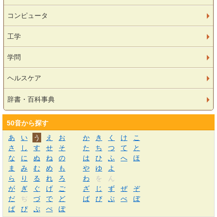
コンピュータ
工学
学問
ヘルスケア
辞書・百科事典
50音から探す
あ
い
う
え
お
か
き
く
け
こ
さ
し
す
せ
そ
た
ち
つ
て
と
な
に
ぬ
ね
の
は
ひ
ふ
へ
ほ
ま
み
む
め
も
や
ゆ
よ
ら
り
る
れ
ろ
わ
を
ん
が
ぎ
ぐ
げ
ご
ざ
じ
ず
ぜ
ぞ
だ
ぢ
づ
で
ど
ば
び
ぶ
べ
ぼ
ぱ
ぴ
ぷ
ぺ
ぽ