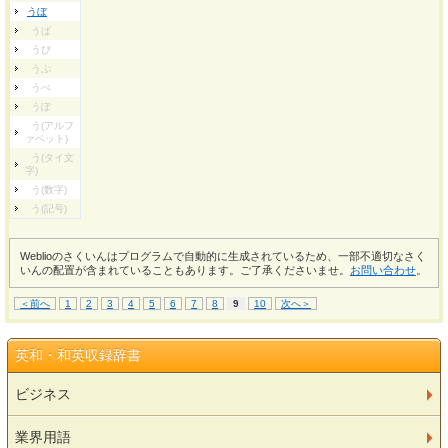
うぼ
うぱ
うぴ
うぷ
うぺ
うぽ
う(アルフ
ァベット)
う(タイ文
字)
う(数字)
う(記号)
Weblioのさくいんはプログラムで自動的に生成されているため、一部不適切なさく
いんの配置が含まれていることもあります。ご了承くださいませ。
お問い合わせ
。
＜前へ
1
2
3
4
5
6
7
8
9
10
次へ＞
英和・和英収録辞書
ビジネス
業界用語