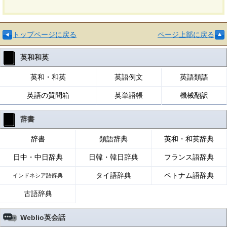
トップページに戻る
ページ上部に戻る
英和和英
英和・和英
英語例文
英語類語
英語の質問箱
英単語帳
機械翻訳
辞書
辞書
類語辞典
英和・和英辞典
日中・中日辞典
日韓・韓日辞典
フランス語辞典
タイ語辞典
ベトナム語辞典
インドネシア語辞典
古語辞典
Weblio英会話