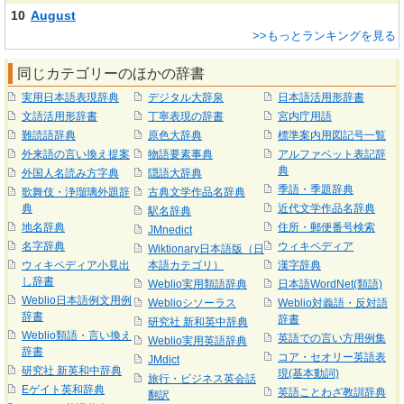
10
August
>>もっとランキングを見る
同じカテゴリーのほかの辞書
実用日本語表現辞典
デジタル大辞泉
日本語活用形辞書
文語活用形辞書
丁寧表現の辞書
宮内庁用語
難読語辞典
原色大辞典
標準案内用図記号一覧
外来語の言い換え提案
物語要素事典
アルファベット表記辞
典
外国人名読み方字典
隠語大辞典
季語・季題辞典
歌舞伎・浄瑠璃外題辞
古典文学作品名辞典
典
近代文学作品名辞典
駅名辞典
地名辞典
住所・郵便番号検索
JMnedict
名字辞典
ウィキペディア
Wiktionary日本語版（日
ウィキペディア小見出
本語カテゴリ）
漢字辞典
し辞書
Weblio実用類語辞典
日本語WordNet(類語)
Weblio日本語例文用例
Weblioシソーラス
Weblio対義語・反対語
辞書
辞書
研究社 新和英中辞典
Weblio類語・言い換え
英語での言い方用例集
Weblio実用英語辞典
辞書
コア・セオリー英語表
JMdict
研究社 新英和中辞典
現(基本動詞)
旅行・ビジネス英会話
Eゲイト英和辞典
英語ことわざ教訓辞典
翻訳