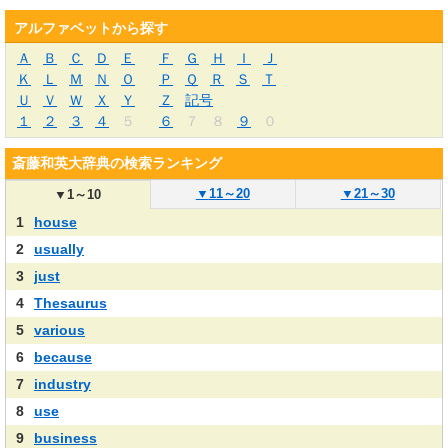
アルファベットから探す
Ａ
Ｂ
Ｃ
Ｄ
Ｅ
Ｆ
Ｇ
Ｈ
Ｉ
Ｊ
Ｋ
Ｌ
Ｍ
Ｎ
Ｏ
Ｐ
Ｑ
Ｒ
Ｓ
Ｔ
Ｕ
Ｖ
Ｗ
Ｘ
Ｙ
Ｚ
記号
１
２
３
４
５
６
７
８
９
０
斎藤和英大辞典の検索ランキング
▼
11～20
▼
21～30
▼
1～10
1
house
2
usually
3
just
4
Thesaurus
5
various
6
because
7
industry
8
use
9
business