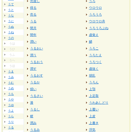
売渡し
うろ
うて
得る
ウロウロ
うと
売る
うろうろ
うな
うに
うる
ウロウロ舟
うぬ
閏月
うろうろぶね
うね
閏年
虚覚え
うの
潤い
鱗
うは
うるおい
うろこ
うひ
うふ
潤う
うろたえ
うへ
うるおう
うろつく
うほ
潤す
虚抜く
うま
うるおす
胡乱
うみ
うるか
うろん
うむ
うめ
煩い
上顎
うも
うるさい
上足取
うや
漆
うわあしどり
うゆ
うるし
上覆い
うよ
粳
上皮
うら
うり
潤み
上書き
うる
うるみ
浮気