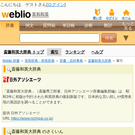
こんにちは、
ゲスト
さん[
ログイン
]
英和和英
使い方
ログイン
ホーム
もっと
辞書
例文
質問箱
単語帳
診断
翻訳
見る
▼
斎藤和英大辞典 トップ
索引
ランキング
ヘルプ
Weblio 辞書
＞
英和辞典・和英辞典
＞
辞書・百科事典
＞
斎藤和英大辞典
＞ 索引
斎藤和英大辞典
「斎藤和英大辞典」（斎藤秀三郎著、日外アソシエーツ辞書編集部編）は、昭
和3年に初版が刊行された和英辞典の復刻新版です。日本的な言い回しや慣用表
現の英語訳を調べることができます。
提供 日外アソシエーツ
URL
https://www.nichigai.co.jp/
斎藤和英大辞典 のさくいん