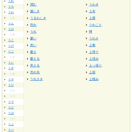
うれ
潤む
うわき
うろ
麗しき
上衣
うわ
うを
うるわしき
上唇
うん
売れ
うわこと
うが
うれ
噂
うぎ
憂い
うわさ
うぐ
患い
上敷
うげ
うご
憂え
上滑り
うざ
憂える
上澄み
うじ
患える
上っ張り
うず
売れ先
上面
うぜ
うれさき
上積み
うぞ
うだ
うぢ
うづ
うで
うど
うば
うび
うぶ
うべ