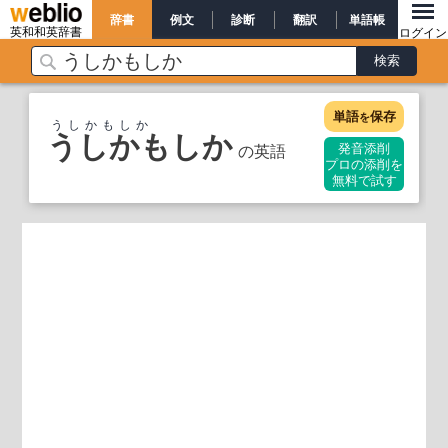
辞書
例文
診断
翻訳
単語帳
英和和英辞書
ログイン
単語
保存
を
うしかもしか
うしかもしか
の英語
発音添削
プロの添削を
無料で試す