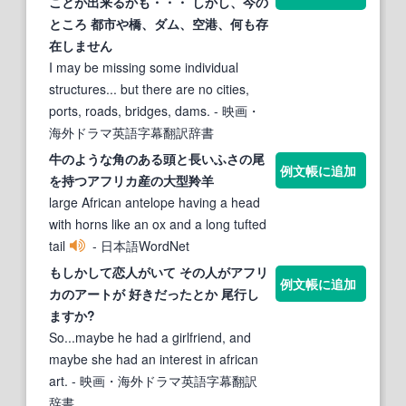
ことが出来るかも・・・ しかし、今の
ところ 都市や橋、ダム、空港、何も存
在しません
I may be missing some individual
structures... but there are no cities,
ports, roads, bridges, dams.
- 映画・
海外ドラマ英語字幕翻訳辞書
牛のような角のある頭と長いふさの尾
例文帳に追加
を持つアフリカ産の大型羚羊
large African antelope having a head
with horns like an ox and a long tufted
tail
- 日本語WordNet
もしかして恋人がいて その人がアフリ
例文帳に追加
カのアートが 好きだったとか 尾行し
ますか?
So...maybe he had a girlfriend, and
maybe she had an interest in african
art.
- 映画・海外ドラマ英語字幕翻訳
辞書