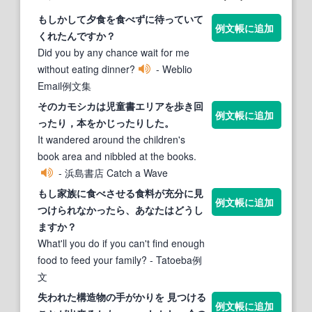
もしかして夕食を食べずに待っていて
例文帳に追加
くれたんですか？
Did you by any chance wait for me
without eating dinner?
- Weblio
Email例文集
その
カモシカ
は児童書エリアを歩き回
例文帳に追加
ったり，本をかじったりした。
It wandered around the children's
book area and nibbled at the books.
- 浜島書店 Catch a Wave
もし家族に食べさせる食料が充分に見
例文帳に追加
つけられなかったら、あなたはど
うし
ますか？
What'll you do if you can't find enough
food to feed your family?
- Tatoeba例
文
失われた構造物の手がかりを 見つける
例文帳に追加