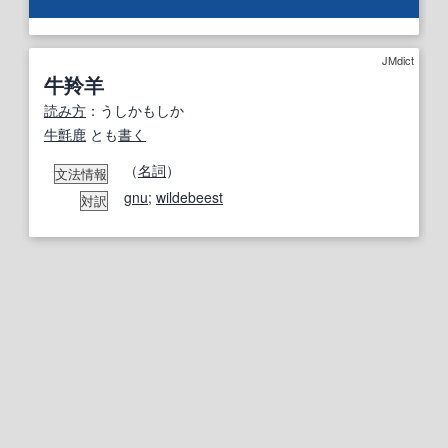
JMdict
牛羚羊
読み方
：うしかもしか
牛
氈
鹿
とも
書く
（
名詞
）
文法情報
gnu
;
wildebeest
対訳