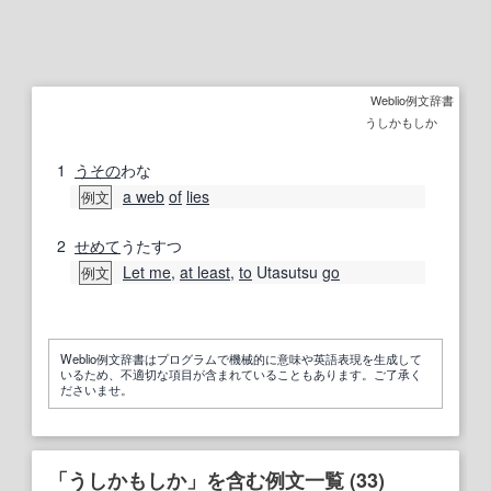
Weblio例文辞書
うしかもしか
1
うその
わな
a web
of
lies
例文
2
せめて
うたすつ
Let me
,
at least
,
to
Utasutsu
go
例文
Weblio例文辞書はプログラムで機械的に意味や英語表現を生成して
いるため、不適切な項目が含まれていることもあります。ご了承く
ださいませ。
「うしかもしか」を含む例文一覧 (33)