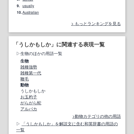
9.
usually
10.
Australian
もっとランキングを見る
「うしかもしか」に関連する表現一覧
生物のほかの用語一覧
生物
雑種強勢
雑種第一代
鞭毛
動物
うしかもしか
お玉杓子
がらがら蛇
アルパカ
動物カテゴリの他の用語
「うしかもしか」を解説文に含む和英辞書の用語の
一覧