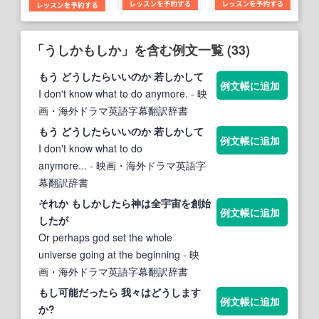
「うしかもしか」を含む例文一覧 (33)
もう ど
うし
たらいいのか 若しかして
例文帳に追加
I don't know what to do anymore.
- 映
画・海外ドラマ英語字幕翻訳辞書
もう ど
うし
たらいいのか 若しかして
例文帳に追加
I don't know what to do
anymore...
- 映画・海外ドラマ英語字
幕翻訳辞書
それか もしかしたら神は全宇宙を創始
例文帳に追加
したが
Or perhaps god set the whole
universe going at the beginning
- 映
画・海外ドラマ英語字幕翻訳辞書
もし可能だったら 我々はど
うし
ます
例文帳に追加
か?