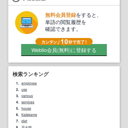
をすると、
無料会員登録
単語の閲覧履歴を
確認できます。
Weblio会員
(無料)
に登録する
検索ランキング
1.
employee
2.
use
3.
various
4.
services
5.
house
6.
Katakame
7.
diet
8.
花火師