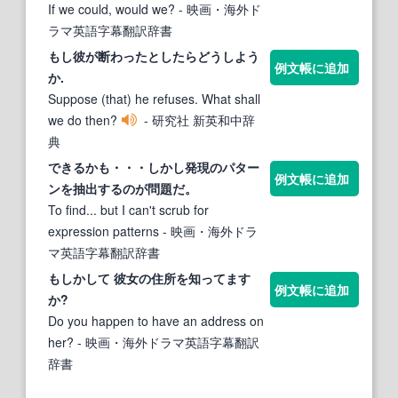
If we could, would we?
- 映画・海外ド
ラマ英語字幕翻訳辞書
もし彼が断わったとしたらど
うし
よう
例文帳に追加
か.
Suppose (that) he refuses. What shall
we do then?
- 研究社 新英和中辞
典
できるかも・・・しかし発現のパター
例文帳に追加
ンを抽出するのが問題だ。
To find... but I can't scrub for
expression patterns
- 映画・海外ドラ
マ英語字幕翻訳辞書
もしかして 彼女の住所を知ってます
例文帳に追加
か?
Do you happen to have an address on
her?
- 映画・海外ドラマ英語字幕翻訳
辞書