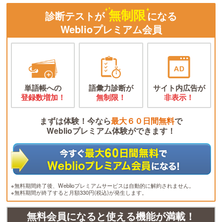
無制限
診断テストが
になる
Weblioプレミアム会員
単語帳への
語彙力診断が
サイト内広告が
登録数増加！
無制限！
非表示！
まずは体験！今なら
最大６０日間無料
で
Weblioプレミアム体験ができます！
※無料期間終了後、Weblioプレミアムサービスは自動的に解約されません。
※無料期間が終了すると月額330円(税込)が発生します。
無料会員になると使える機能が満載！