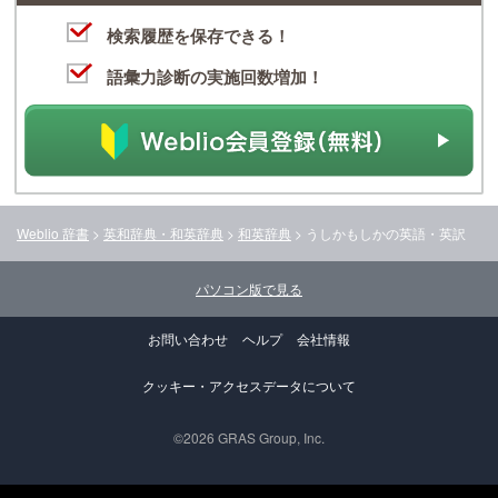
検索履歴を保存できる！
語彙力診断の実施回数増加！
Weblio 辞書
>
英和辞典・和英辞典
>
和英辞典
>
うしかもしか
の英語・英訳
パソコン版で見る
お問い合わせ
ヘルプ
会社情報
クッキー・アクセスデータについて
©2026 GRAS Group, Inc.