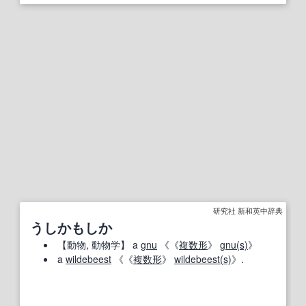
研究社 新和英中辞典
うしかもしか
【
動物
, 動物学】
a
gnu
《《
複数形
》
gnu
(s)
》
a
wildebeest
《《
複数形
》
wildebeest
(s)
》.