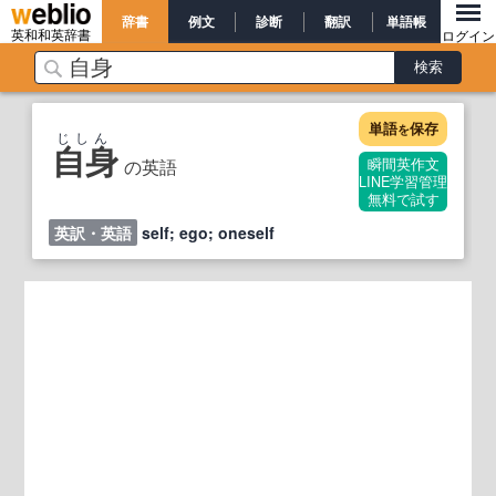
辞書
例文
診断
翻訳
単語帳
英和和英辞書
ログイン
単語
保存
を
じしん
自身
の英語
瞬間英作文
LINE学習管理
無料で試す
英訳・英語
self; ego; oneself