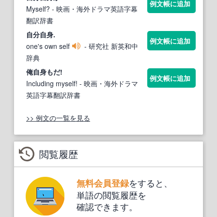
例文帳に追加
Myself?
- 映画・海外ドラマ英語字幕
翻訳辞書
自分
自身
.
例文帳に追加
one's own self
- 研究社 新英和中
辞典
俺
自身
もだ!
例文帳に追加
Including myself!
- 映画・海外ドラマ
英語字幕翻訳辞書
>> 例文の一覧を見る
閲覧履歴
をすると、
無料会員登録
単語の閲覧履歴を
確認できます。