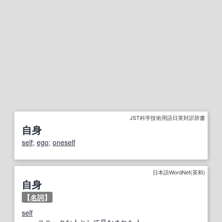
JST科学技術用語日英対訳辞書
自身
self
;
ego
;
oneself
日本語WordNet(英和)
自身
【
名詞
】
self