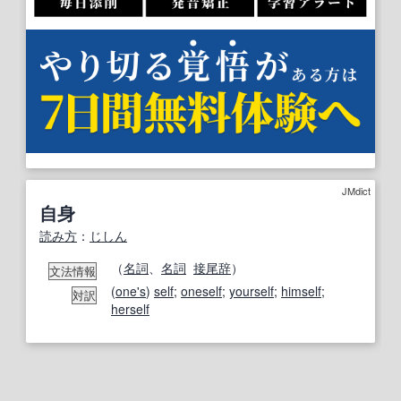
JMdict
自身
読み方
：
じしん
（
名詞
、
名詞

接尾辞
）
文法情報
(
one's
)
self
;
oneself
;
yourself
;
himself
;
対訳
herself