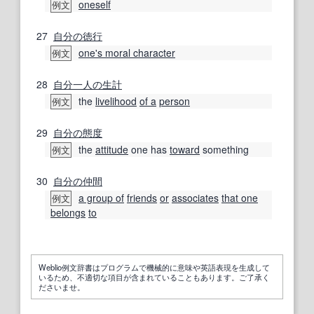
oneself
例文
27
自分の
徳行
one's moral character
例文
28
自分
一人の
生計
the
livelihood
of a
person
例文
29
自分の
態度
the
attitude
one has
toward
something
例文
30
自分の
仲間
a group of
friends
or
associates
that one
例文
belongs
to
Weblio例文辞書はプログラムで機械的に意味や英語表現を生成して
いるため、不適切な項目が含まれていることもあります。ご了承く
ださいませ。