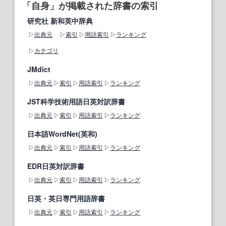
「自身」が掲載された辞書の索引
研究社 新和英中辞典
出典元
索引
用語索引
ランキング
カテゴリ
JMdict
出典元
索引
用語索引
ランキング
JST科学技術用語日英対訳辞書
出典元
索引
用語索引
ランキング
日本語WordNet(英和)
出典元
索引
用語索引
ランキング
EDR日英対訳辞書
出典元
索引
用語索引
ランキング
日英・英日専門用語辞書
出典元
索引
用語索引
ランキング