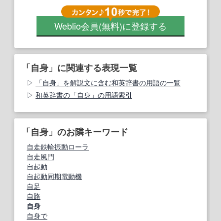
Weblio会員
(無料)
に登録する
「自身」に関連する表現一覧
「自身」を解説文に含む和英辞書の用語の一覧
和英辞書の「自身」の用語索引
「自身」のお隣キーワード
自走鉄輪振動ローラ
自走風門
自起動
自起動同期電動機
自足
自路
自身
自身で