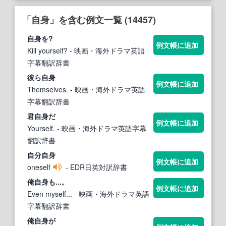
「自身」を含む例文一覧 (14457)
自身
を?
例文帳に追加
Kill yourself?
- 映画・海外ドラマ英語
字幕翻訳辞書
彼ら
自身
例文帳に追加
Themselves.
- 映画・海外ドラマ英語
字幕翻訳辞書
君
自身
だ
例文帳に追加
Yourself.
- 映画・海外ドラマ英語字幕
翻訳辞書
自分
自身
例文帳に追加
oneself
- EDR日英対訳辞書
俺
自身
も...。
例文帳に追加
Even myself...
- 映画・海外ドラマ英語
字幕翻訳辞書
俺
自身
が