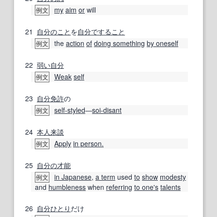
my
aim
or
will
例文
21
自分のこと
を
自分で
すること
the
action
of
doing something
by oneself
例文
22
弱い
自分
Weak
self
例文
23
自分免許
の
self-styled
―
soi-disant
例文
24
本人
来談
Apply
in person.
例文
25
自分の
才能
in Japanese
,
a term
used
to
show
modesty
例文
and
humbleness
when
referring
to one
's
talents
26
自分
ひとり
だけ