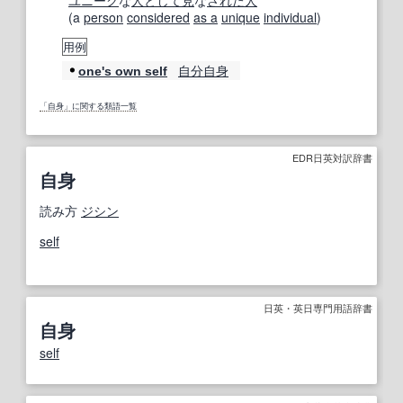
ユニーク
な
人として
見
な
された
人
(a
person
considered
as a
unique
individual
)
用例
自分自身
one's own self
「自身」に関する類語一覧
EDR日英対訳辞書
自身
読み方
ジシン
self
日英・英日専門用語辞書
自身
self