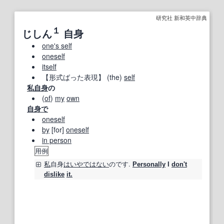
研究社 新和英中辞典
１
じしん
自身
one's self
oneself
itself
【形式ばった表現】
(the)
self
私自身
の
(
of
)
my
own
自身で
oneself
by
[for]
oneself
in person
用例
私
自身
はいや
ではない
のです.
Personally
I
don't
dislike
it.