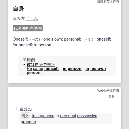
斎藤和英大辞典
自身
読み方
じしん
代名詞相当語句
Oneself
:（=の）
one's own
;
personal
:（=で）
oneself
;
for oneself
;
in person
用例
彼は
自身で
来た
He
came
himself
―
in person
―
in
his own
person.
Weblio例文辞書
自身
1
自分の
in Japanese
, a
personal
possessive
例文
pronoun