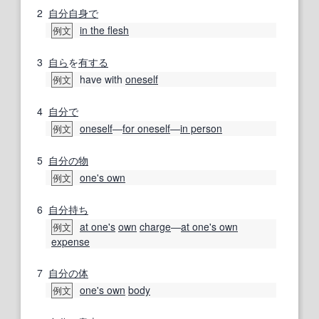
2
自分自身で
in the flesh
例文
3
自ら
を
有する
have with
oneself
例文
4
自分で
oneself
―
for oneself
―
in person
例文
5
自分の
物
one's own
例文
6
自分持ち
at one
's
own
charge
―
at one's own
例文
expense
7
自分の
体
one's own
body
例文