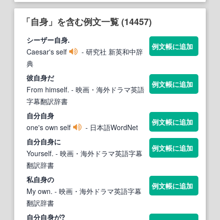
「自身」を含む例文一覧 (14457)
シーザー
自身
.
例文帳に追加
Caesar's self
- 研究社 新英和中辞
典
彼
自身
だ
例文帳に追加
From himself.
- 映画・海外ドラマ英語
字幕翻訳辞書
自分
自身
例文帳に追加
one's own self
- 日本語WordNet
自分
自身
に
例文帳に追加
Yourself.
- 映画・海外ドラマ英語字幕
翻訳辞書
私
自身
の
例文帳に追加
My own.
- 映画・海外ドラマ英語字幕
翻訳辞書
自分
自身
が?