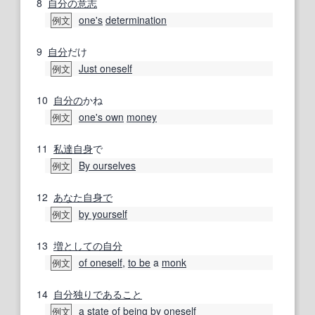
8
自分の意志
one's
determination
例文
9
自分
だけ
Just oneself
例文
10
自分の
かね
one's own
money
例文
11
私達自身
で
By ourselves
例文
12
あなた自身で
by yourself
例文
13
増
としての
自分
of oneself
,
to be
a
monk
例文
14
自分
独りで
あること
a state
of
being
by oneself
例文