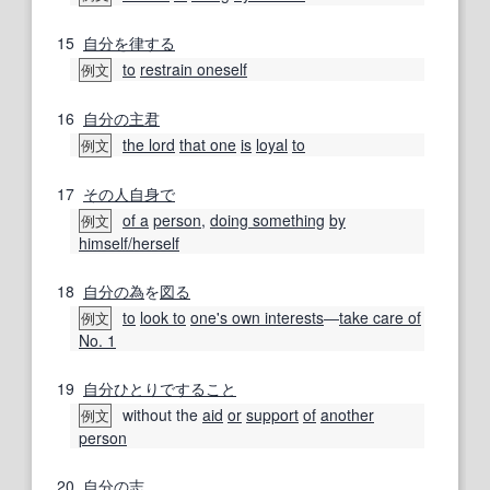
15
自分を
律する
to
restrain oneself
例文
16
自分の
主君
the lord
that one
is
loyal
to
例文
17
その人
自身で
of a
person
,
doing something
by
例文
himself/herself
18
自分の
為
を
図る
to
look to
one's own interests
―
take care of
例文
No. 1
19
自分ひとりで
すること
without the
aid
or
support
of
another
例文
person
20
自分の
志