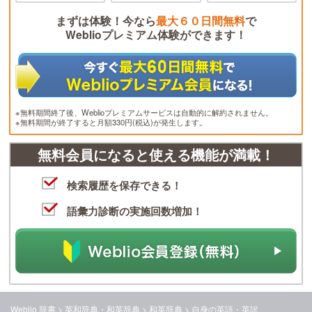
まずは体験！今なら
最大６０日間無料
で
Weblioプレミアム体験ができます！
※無料期間終了後、Weblioプレミアムサービスは自動的に解約されません。
※無料期間が終了すると月額330円(税込)が発生します。
無料会員になると使える機能が満載！
検索履歴を保存できる！
語彙力診断の実施回数増加！
Weblio 辞書
>
英和辞典・和英辞典
>
和英辞典
>
自身
の英語・英訳