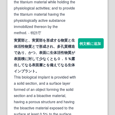
the titanium material while holding the
physiological activities; and to provide
the titanium material having the
physiologically active substance
immobilized thereon by the
method.
- 特許庁
実質部と、実質部を形成する
物質
と生
例文帳に追加
体
活性
物質
とで形成され、多孔質構造
であり、かつ、
表面
に生体
活性
物質
が
表面
積に対して少なくとも０．５％露
出してなる
表面
層とを備えてなる生体
インプラント。
This biological implant is provided with
a solid section, and a surface layer
formed of an object forming the solid
section and a bioactive material,
having a porous structure and having
the bioactive material exposed to the
surface at least 0.5% to the surface