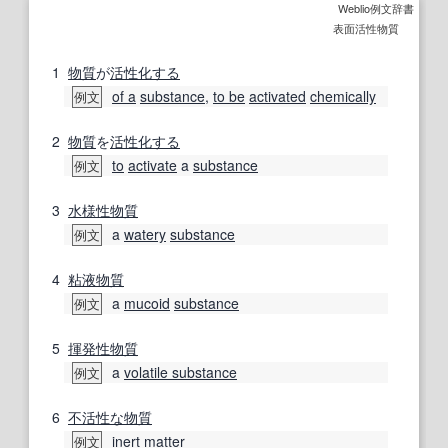
Weblio例文辞書
表面活性物質
1
物質
が
活性化する
of a
substance
,
to be
activated
chemically
例文
2
物質
を
活性化する
to
activate
a
substance
例文
3
水様
性
物質
a
watery
substance
例文
4
粘液
物質
a
mucoid
substance
例文
5
揮発性物質
a
volatile substance
例文
6
不活性な
物質
inert matter
例文