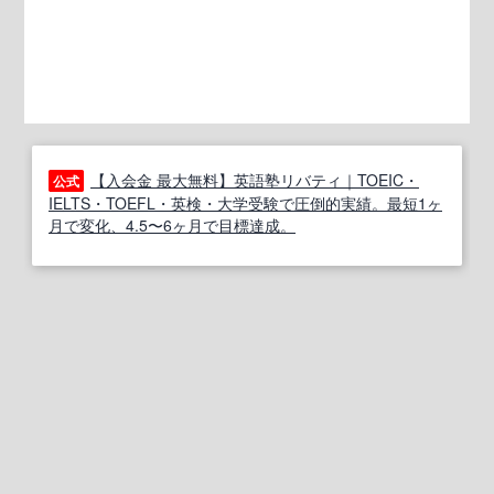
【入会金 最大無料】英語塾リバティ｜TOEIC・
公式
IELTS・TOEFL・英検・大学受験で圧倒的実績。最短1ヶ
月で変化、4.5〜6ヶ月で目標達成。