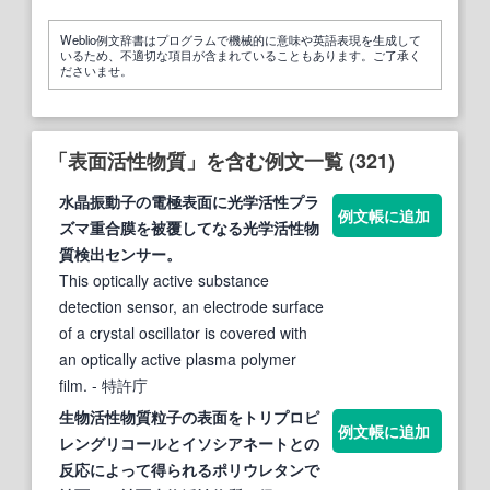
Weblio例文辞書はプログラムで機械的に意味や英語表現を生成して
いるため、不適切な項目が含まれていることもあります。ご了承く
ださいませ。
「表面活性物質」を含む例文一覧 (321)
水晶振動子の電極
表面
に光学
活性
プラ
例文帳に追加
ズマ重合膜を被覆してなる光学
活性
物
質
検出センサー。
This optically active substance
detection sensor, an electrode surface
of a crystal oscillator is covered with
an optically active plasma polymer
film.
- 特許庁
生物
活性
物質
粒子の
表面
をトリプロピ
例文帳に追加
レングリコールとイソシアネートとの
反応によって得られるポリウレタンで