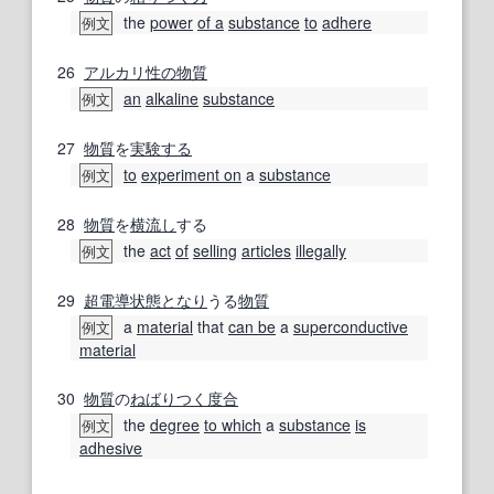
the
power
of a
substance
to
adhere
例文
26
アルカリ性の
物質
an
alkaline
substance
例文
27
物質
を
実験する
to
experiment on
a
substance
例文
28
物質
を
横流し
する
the
act
of
selling
articles
illegally
例文
29
超電導
状態
となり
うる
物質
a
material
that
can be
a
superconductive
例文
material
30
物質
の
ねばりつく
度合
the
degree
to which
a
substance
is
例文
adhesive