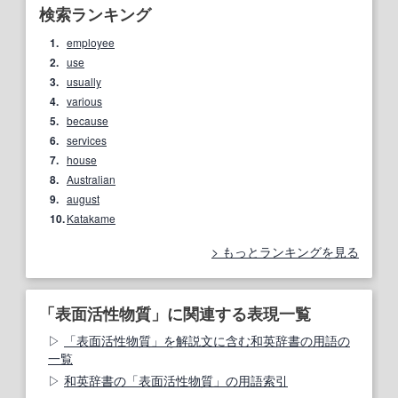
検索ランキング
1.
employee
2.
use
3.
usually
4.
various
5.
because
6.
services
7.
house
8.
Australian
9.
august
10.
Katakame
もっとランキングを見る
「表面活性物質」に関連する表現一覧
「表面活性物質」を解説文に含む和英辞書の用語の
一覧
和英辞書の「表面活性物質」の用語索引