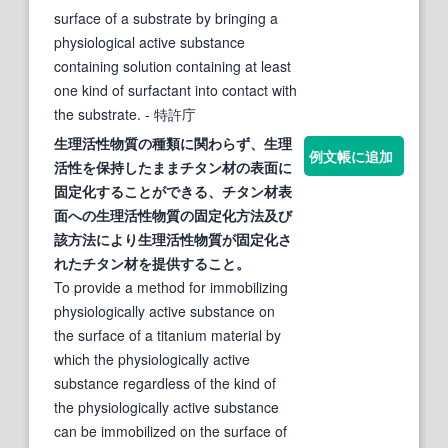
surface of a substrate by bringing a
physiological active substance
containing solution containing at least
one kind of surfactant into contact with
the substrate.
- 特許庁
生理
活性
物質
の種類に関わらず、生理
例文帳に追加
活性
を保持したままチタン材の
表面
に
固定化することができる、チタン材
表
面
への生理
活性
物質
の固定化方法及び
該方法により生理
活性
物質
が固定化さ
れたチタン材を提供すること。
To provide a method for immobilizing
physiologically active substance on
the surface of a titanium material by
which the physiologically active
substance regardless of the kind of
the physiologically active substance
can be immobilized on the surface of