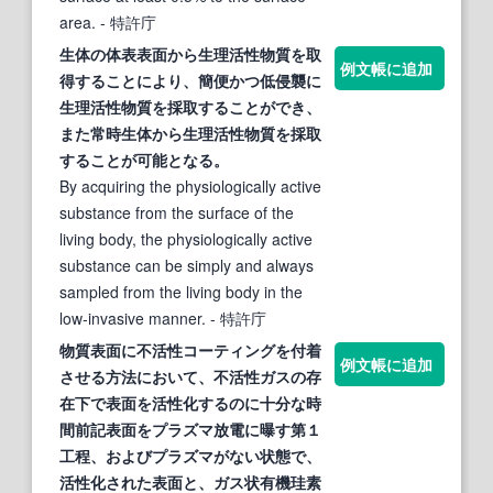
area.
- 特許庁
生体の体表
表面
から生理
活性
物質
を取
例文帳に追加
得することにより、簡便かつ低侵襲に
生理
活性
物質
を採取することができ、
また常時生体から生理
活性
物質
を採取
することが可能となる。
By acquiring the physiologically active
substance from the surface of the
living body, the physiologically active
substance can be simply and always
sampled from the living body in the
low-invasive manner.
- 特許庁
物質
表面
に不
活性
コーティングを付着
例文帳に追加
させる方法において、不
活性
ガスの存
在下で
表面
を
活性
化するのに十分な時
間前記
表面
をプラズマ放電に曝す第１
工程、およびプラズマがない状態で、
活性
化された
表面
と、ガス状有機珪素