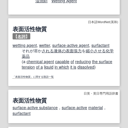
湿潤剤
Wetting Agent
日本語WordNet(英和)
表面活性物質
【
名詞
】
wetting agent
,
wetter
,
surface-active agent
,
surfactant
それが溶か
される
液体の
表面張力
を
縮小
させる
化学
薬品
(a
chemical agent
capable
of
reducing
the surface
tension
of a
liquid
in which
it is
dissolved
)
「表面活性物質」に関する類語一覧
日英・英日専門用語辞書
表面活性物質
surface-active substance
，
surface-active
material
，
surfactant