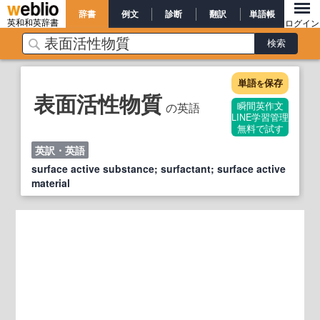
辞書
例文
診断
翻訳
単語帳
英和和英辞書
ログイン
単語
保存
を
表面活性物質
の英語
瞬間英作文
LINE学習管理
無料で試す
英訳・英語
surface active substance; surfactant; surface active
material