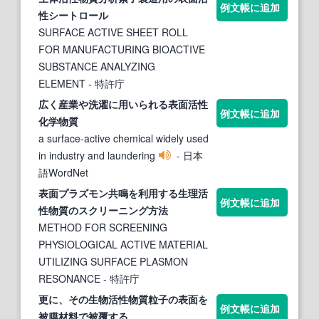
例文帳に追加
性
シートロール
SURFACE ACTIVE SHEET ROLL
FOR MANUFACTURING BIOACTIVE
SUBSTANCE ANALYZING
ELEMENT
- 特許庁
広く産業や洗濯に用いられる
表面
活性
例文帳に追加
化学
物質
a surface-active chemical widely used
in industry and laundering
- 日本
語WordNet
表面
プラズモン共鳴を利用する生理
活
例文帳に追加
性
物質
のスクリーニング方法
METHOD FOR SCREENING
PHYSIOLOGICAL ACTIVE MATERIAL
UTILIZING SURFACE PLASMON
RESONANCE
- 特許庁
更に、その生物
活性
物質
粒子の
表面
を
例文帳に追加
被膜材料で被覆する。