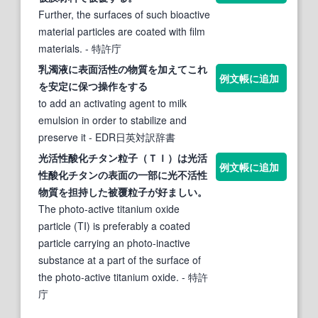
Further, the surfaces of such bioactive
material particles are coated with film
materials.
- 特許庁
乳濁液に
表面
活性
の
物質
を加えてこれ
例文帳に追加
を安定に保つ操作をする
to add an activating agent to milk
emulsion in order to stabilize and
preserve it
- EDR日英対訳辞書
光
活性
酸化チタン粒子（ＴＩ）は光
活
例文帳に追加
性
酸化チタンの
表面
の一部に光不
活性
物質
を担持した被覆粒子が好ましい。
The photo-active titanium oxide
particle (TI) is preferably a coated
particle carrying an photo-inactive
substance at a part of the surface of
the photo-active titanium oxide.
- 特許
庁