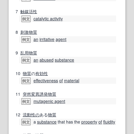
7
触媒活性
catalytic activity
例文
8
刺激物質
an
irritative
agent
例文
9
乱用
物質
an
abused
substance
例文
10
物質
の
有効性
effectiveness
of
material
例文
11
突然変異誘発物質
mutagenic agent
例文
12
流動性の
ある
物質
a
substance
that has the
property
of
fluidity
例文