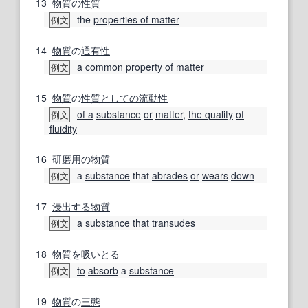
13
物質
の
性質
the
properties of matter
例文
14
物質
の
通有性
a
common property
of
matter
例文
15
物質
の
性質
としての
流動性
of a
substance
or
matter
,
the quality
of
例文
fluidity
16
研磨
用の
物質
a
substance
that
abrades
or
wears
down
例文
17
浸出する
物質
a
substance
that
transudes
例文
18
物質
を
吸いとる
to
absorb
a
substance
例文
19
物質
の
三
態