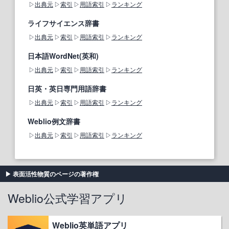
出典元
索引
用語索引
ランキング
ライフサイエンス辞書
出典元
索引
用語索引
ランキング
日本語WordNet(英和)
出典元
索引
用語索引
ランキング
日英・英日専門用語辞書
出典元
索引
用語索引
ランキング
Weblio例文辞書
出典元
索引
用語索引
ランキング
表面活性物質のページの著作権
Weblio公式学習アプリ
Weblio英単語アプリ