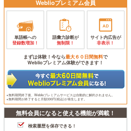
Weblioプレミアム会員
単語帳への
語彙力診断が
サイト内広告が
登録数増加！
無制限！
非表示！
まずは体験！今なら
最大６０日間無料
で
Weblioプレミアム体験ができます！
※無料期間終了後、Weblioプレミアムサービスは自動的に解約されません。
※無料期間が終了すると月額330円(税込)が発生します。
無料会員になると使える機能が満載！
検索履歴を保存できる！