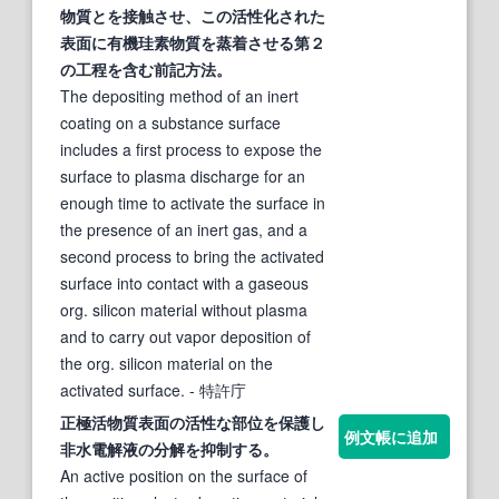
物質
とを接触させ、この
活性
化された
表面
に有機珪素
物質
を蒸着させる第２
の工程を含む前記方法。
The depositing method of an inert
coating on a substance surface
includes a first process to expose the
surface to plasma discharge for an
enough time to activate the surface in
the presence of an inert gas, and a
second process to bring the activated
surface into contact with a gaseous
org. silicon material without plasma
and to carry out vapor deposition of
the org. silicon material on the
activated surface.
- 特許庁
正極活
物質
表面
の
活性
な部位を保護し
例文帳に追加
非水電解液の分解を抑制する。
An active position on the surface of