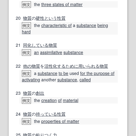
the
three states of matter
例文
20
物質
の
硬性
という
性質
the
characteristic of
a
substance
being
例文
hard
21
同化
している
物質
an
assimilative
substance
例文
22
他の
物質
を
活性化する
ために
用いられる
物質
a
substance
to be
used
for the purpose of
例文
activating
another
substance
,
called
23
物質
の
創出
the
creation
of
material
例文
24
物質
の
持っている
性質
the
properties of matter
例文
25
物質
の
粘りつく
力