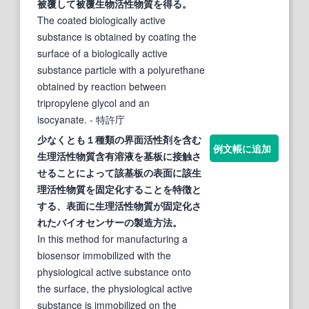
被覆して被覆生物
活性
物質
を得る。
The coated biologically active
substance is obtained by coating the
surface of a biologically active
substance particle with a polyurethane
obtained by reaction between
tripropylene glycol and an
isocyanate.
- 特許庁
少なくとも１種類の界面
活性
剤を含む
例文帳に追加
生理
活性
物質
含有溶液を基板に接触さ
せることによって該基板の
表面
に該生
理
活性
物質
を固定化することを特徴と
する、
表面
に生理
活性
物質
が固定化さ
れたバイオセンサーの製造方法。
In this method for manufacturing a
biosensor immobilized with the
physiological active substance onto
the surface, the physiological active
substance is immobilized on the