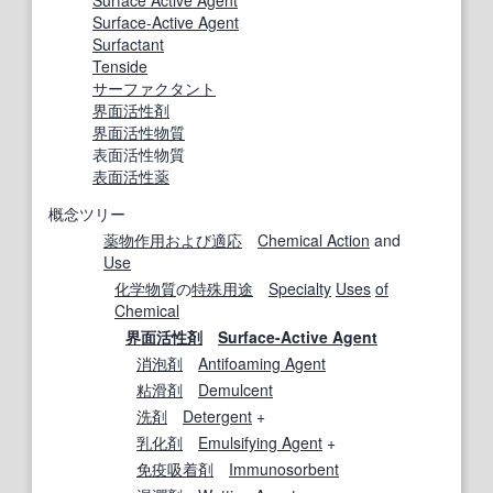
Surface-Active Agent
Surfactant
Tenside
サーファクタント
界面活性剤
界面活性物質
表面活性物質
表面活性薬
概念ツリー
薬物作用
および
適応
Chemical Action
and
Use
化学物質
の
特殊用途
Specialty
Uses
of
Chemical
界面活性剤
Surface-Active Agent
消泡剤
Antifoaming Agent
粘滑剤
Demulcent
洗剤
Detergent
+
乳化剤
Emulsifying Agent
+
免疫吸着剤
Immunosorbent