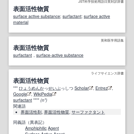
JST科学技術用語日英対訳辞書
表面活性物質
surface active substance
;
surfactant
;
surface active
material
英和医学用語集
表面活性物質
surfactant
，
surface-active substance
ライフサイエンス辞書
表面活性物質
***
ひょうめんか
っ
せいぶ
っしつ
Scholar
,
Entrez
,
Google
,
WikiPedia
surfactant
****
(n*)
関連語
界面活性剤
,
界面活性物質
,
サーファクタント
同義語（異表記）
Amphiphilic
Agent
Surface Active Agent