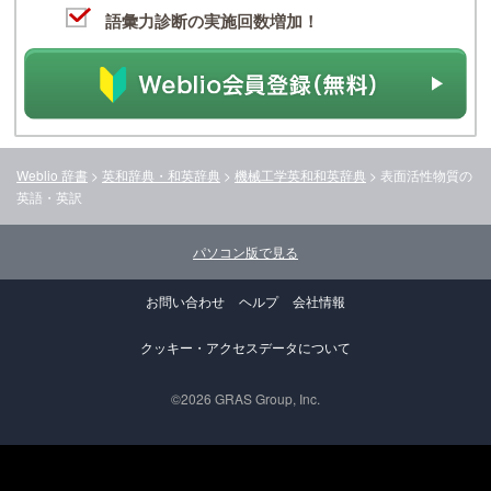
語彙力診断の実施回数増加！
Weblio 辞書
>
英和辞典・和英辞典
>
機械工学英和和英辞典
>
表面活性物質
の
英語・英訳
パソコン版で見る
お問い合わせ
ヘルプ
会社情報
クッキー・アクセスデータについて
©2026 GRAS Group, Inc.