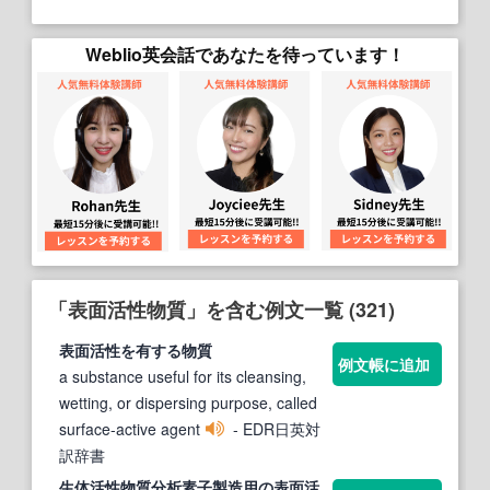
Weblio英会話であなたを待っています！
「表面活性物質」を含む例文一覧 (321)
表面
活性
を有する
物質
例文帳に追加
a substance useful for its cleansing,
wetting, or dispersing purpose, called
surface-active agent
- EDR日英対
訳辞書
生体
活性
物質
分析素子製造用の
表面
活