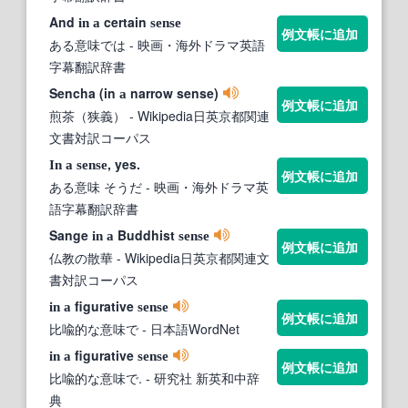
And
certain
in
a
sense
例文帳に追加
ある意味では
- 映画・海外ドラマ英語
字幕翻訳辞書
Sencha (in
narrow sense)
a
例文帳に追加
煎茶（狭義）
- Wikipedia日英京都関連
文書対訳コーパス
, yes.
In
a
sense
例文帳に追加
ある意味 そうだ
- 映画・海外ドラマ英
語字幕翻訳辞書
Sange
Buddhist
in
a
sense
例文帳に追加
仏教の散華
- Wikipedia日英京都関連文
書対訳コーパス
figurative
in
a
sense
例文帳に追加
比喩的な意味で
- 日本語WordNet
figurative
in
a
sense
例文帳に追加
比喩的な意味で.
- 研究社 新英和中辞
典