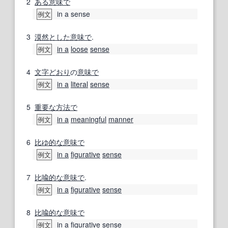
2
ある意味で
in a sense
例文
3
漠然とした
意味で
.
in a
loose
sense
例文
4
文字どおり
の
意味で
in a
literal
sense
例文
5
重要な
方法で
in a
meaningful
manner
例文
6
比ゆ
的な
意味で
in a
figurative
sense
例文
7
比喩的な
意味で
.
in a
figurative
sense
例文
8
比喩的な
意味で
in a
figurative
sense
例文