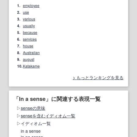
1.
employee
2.
use
3.
various
4.
usually
5.
because
6.
services
7.
house
8.
Australian
9.
august
10.
Katakame
もっとランキングを見る
「In a sense」に関連する表現一覧
senseの意味
senseを含むイディオム一覧
イディオム一覧
in a sense