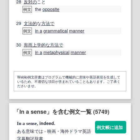
28
反対の
こと
the
opposite
例文
29
文法的
な
方法で
in a
grammatical
manner
例文
30
形而上学
的な
方法で
in a
metaphysical
manner
例文
Weblio例文辞書はプログラムで機械的に意味や英語表現を生成して
いるため、不適切な項目が含まれていることもあります。ご了承く
ださいませ。
「In a sense」を含む例文一覧 (5749)
, indeed.
In
a
sense
例文帳に追加
ある意味では
- 映画・海外ドラマ英語
字幕翻訳辞書