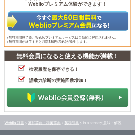
Weblioプレミアム体験ができます！
※無料期間終了後、Weblioプレミアムサービスは自動的に解約されません。
※無料期間が終了すると月額330円(税込)が発生します。
無料会員になると使える機能が満載！
検索履歴を保存できる！
語彙力診断の実施回数増加！
Weblio 辞書
>
英和辞典・和英辞典
>
英和辞典
>
In a sense
の意味・解説