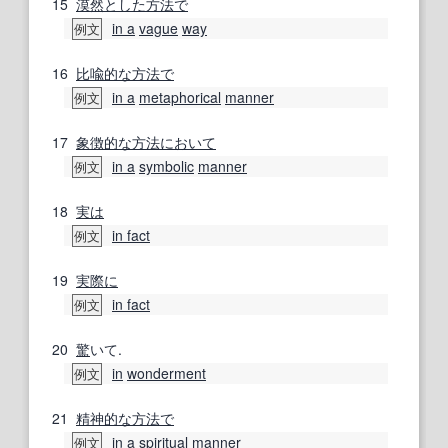
15
漠然とした
方法で
in a
vague
way
例文
16
比喩的な
方法で
in a
metaphorical
manner
例文
17
象徴的な
方法
において
in a
symbolic
manner
例文
18
実は
in fact
例文
19
実際に
in fact
例文
20
驚
いて.
in
wonderment
例文
21
精神的な
方法で
in a
spiritual
manner
例文