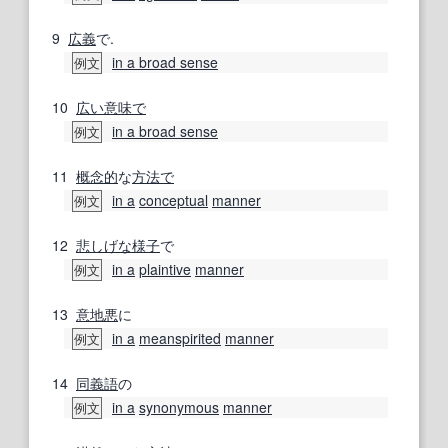
9
広義
で.
in a broad sense
例文
10
広い
意味で
in a broad sense
例文
11
概念的
な
方法で
in a
conceptual
manner
例文
12
悲しげな
様子
で
in a
plaintive
manner
例文
13
意地悪
に
in a
meanspirited
manner
例文
14
同義語
の
in a
synonymous
manner
例文