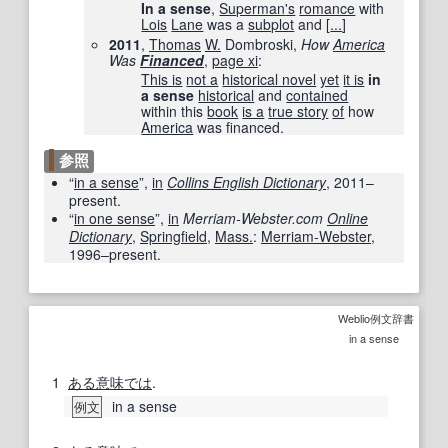
In a sense
,
Superman
's
romance
with
Lois
Lane
was a
subplot
and [
...
]
2011
,
Thomas
W.
Dombroski,
How
America
Was
Financed
,
page xi
:
This is
not a
historical novel
yet
it is
in
a sense
historical
and
contained
within this
book
is a
true story
of
how
America
was financed.
参照
“
in a sense
”,
in
Collins English Dictionary
, 2011–
present.
“
in one sense
”,
in
Merriam-Webster.com
Online
Dictionary
,
Springfield
,
Mass.
:
Merriam-Webster
,
1996–present.
Weblio例文辞書
in a sense
1
ある意味では
.
in a sense
例文