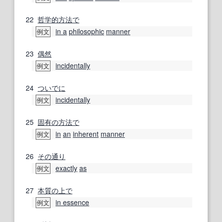
22
哲学的
方法で
in a
philosophic
manner
例文
23
偶然
incidentally
例文
24
ついでに
incidentally
例文
25
固有の
方法で
in
an
inherent
manner
例文
26
その通り
exactly
as
例文
27
本質
の上で
in essence
例文