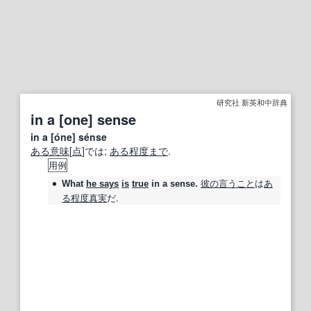
研究社 新英和中辞典
in a [one] sense
in a [óne] sénse
ある意味
[
点
]では;
ある程度まで
.
用例
彼の
言うこと
は
あ
What
he says
is
true
in a sense
.
る程度
真実
だ.