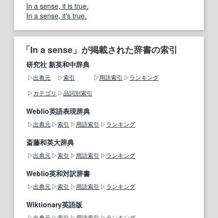
In a sense, it is true.
In a sense, it's true.
「In a sense」が掲載された辞書の索引
研究社 新英和中辞典
出典元
索引
用語索引
ランキング
カテゴリ
品詞別索引
Weblio英語表現辞典
出典元
索引
用語索引
ランキング
斎藤和英大辞典
出典元
索引
用語索引
ランキング
Weblio英和対訳辞書
出典元
索引
用語索引
ランキング
Wiktionary英語版
出典元
索引
用語索引
ランキング