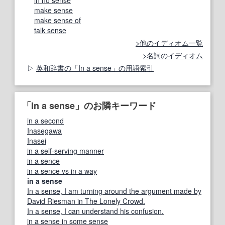
in no sense
make sense
make sense of
talk sense
他のイディオム一覧
名詞のイディオム
英和辞書の「In a sense」の用語索引
「In a sense」のお隣キーワード
in a second
Inasegawa
Inasei
in a self‐serving manner
in a sence
in a sence vs in a way
in a sense
In a sense, I am turning around the argument made by
David Riesman in The Lonely Crowd.
In a sense, I can understand his confusion.
in a sense in some sense