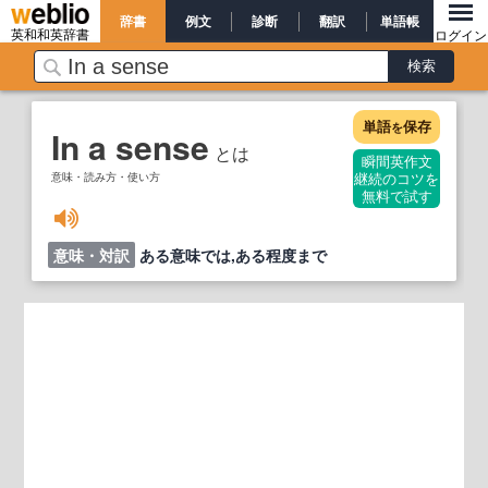
辞書
例文
診断
翻訳
単語帳
英和和英辞書
ログイン
単語
保存
を
In a sense
とは
瞬間英作文
意味・読み方・使い方
継続のコツを
無料で試す
意味・対訳
ある意味では,ある程度まで