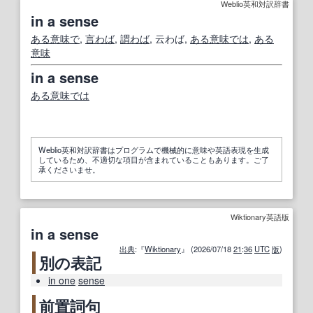
Weblio英和対訳辞書
in a sense
ある意味で
,
言わば
,
謂わば
, 云わば,
ある意味では
,
ある
意味
in a sense
ある意味では
Weblio英和対訳辞書はプログラムで機械的に意味や英語表現を生成
しているため、不適切な項目が含まれていることもあります。ご了
承くださいませ。
Wiktionary英語版
in a sense
出典
:『
Wiktionary
』 (2026/07/18
21
:
36
UTC
版
)
別の表記
in one
sense
前置詞句