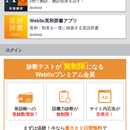
2秒で翻訳、翻訳結果を話す！
Android
Weblio英和辞書アプリ
英和・和英を一度に検索する英語辞書
Android
ログイン
無制限
診断テストが
になる
Weblioプレミアム会員
単語帳への
語彙力診断が
サイト内広告が
登録数増加！
無制限！
非表示！
まずは体験！今なら
最大６０日間無料
で