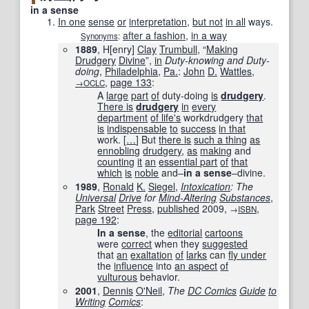
in a sense
In one
sense
or
interpretation
,
but not
in all
ways.
after a fashion
,
in a way
Synonyms
:
1889
, H[enry]
Clay
Trumbull
, “
Making
Drudgery
Divine
”,
in
Duty-knowing and Duty-
doing
,
Philadelphia
,
Pa.
:
John
D.
Wattles
,
,
page
133
:
→OCLC
A
large
part
of
duty-doing
is
drudgery
.
There is
drudgery
in
every
department
of life
's
workdrudgery
that
is
indispensable
to
success
in that
work.
[
…
]
But
there is
such a thing
as
ennobling
drudgery
,
as
making
and
counting
it
an
essential part
of
that
which
is
noble
and–
in a sense
–divine.
1989
,
Ronald
K.
Siegel
,
Intoxication
: The
Universal
Drive
for
Mind-Altering
Substances
,
Park
Street
Press
,
published
2009
,
,
→
ISBN
page
192
:
In a sense
, the
editorial
cartoons
were
correct
when they
suggested
that
an
exaltation
of
larks
can
fly under
the
influence
into
an aspect
of
vulturous
behavior.
2001
,
Dennis
O'Neil
,
The
DC Comics
Guide
to
Writing
Comics
: