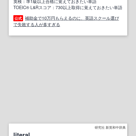
英検：準1級以上合格に覚えておきたい単語
TOEIC® L&Rスコア：730以上取得に覚えておきたい単語
補助金で10万円もらえるのに、英語スクール選び
公式
で失敗する人が多すぎる
研究社 新英和中辞典
literal