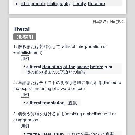
bibliographic
,
bibliography
,
literally
,
literature
日本語WordNet(英和)
literal
【
形容詞
】
1.
解釈または装飾なしで(without interpretation or
embellishment)
用例
a literal
depiction
of the
scene
before
him
彼の
前の
場面
の
文字通り
の
描写
2.
単語またはテキストの明確な意味に限られる(limited to
the explicit meaning of a word or text)
用例
直訳
a
literal translation
3.
装飾や誇張を避けるさま(avoiding embellishment or
exaggeration)
用例
それは
文字どおり
の
真実
it's
the literal
truth