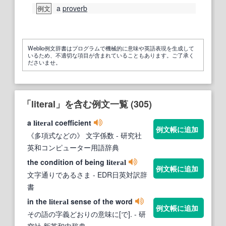
a
proverb
例文
Weblio例文辞書はプログラムで機械的に意味や英語表現を生成して
いるため、不適切な項目が含まれていることもあります。ご了承く
ださいませ。
「literal」を含む例文一覧 (305)
a
coefficient
literal
例文帳に追加
《多項式などの》 文字係数
- 研究社
英和コンピューター用語辞典
the condition of being
literal
例文帳に追加
文字通りであるさま
- EDR日英対訳辞
書
in the
sense of the word
literal
例文帳に追加
その語の字義どおりの意味に[で].
- 研