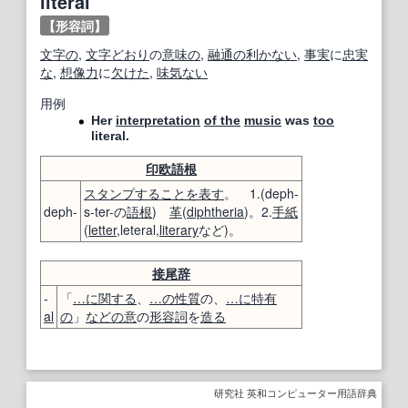
literal
【形容詞】
文字の
,
文字どおり
の
意味の
,
融通の利かない
,
事実
に
忠実
な
,
想像力
に
欠けた
,
味気ない
用例
Her
interpretation
of the
music
was
too
literal.
印欧語
根
スタンプ
すること
を表す
。 1.(deph-
deph-
s-ter-の
語根
)
革
(
diphtheria
)。2.
手紙
(
letter
,leteral,
literary
など)。
接尾辞
-
「
…に関する
、
…の性質
の、
…に
特有
al
の
」
などの
意
の
形容詞
を
造る
研究社 英和コンピューター用語辞典