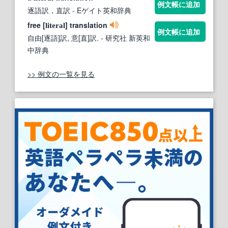
例文帳に追加
逐語訳，直訳
- Eゲイト英和辞典
free [
] translation
literal
例文帳に追加
自由[逐語]訳, 意[直]訳.
- 研究社 新英和
中辞典
>> 例文の一覧を見る