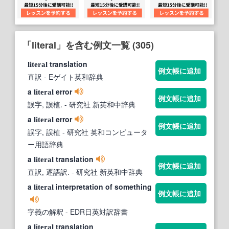
「literal」を含む例文一覧 (305)
translation
literal
例文帳に追加
直訳
- Eゲイト英和辞典
a
error
literal
例文帳に追加
誤字, 誤植.
- 研究社 新英和中辞典
a
error
literal
例文帳に追加
誤字, 誤植
- 研究社 英和コンピュータ
ー用語辞典
a
translation
literal
例文帳に追加
直訳, 逐語訳.
- 研究社 新英和中辞典
a
interpretation of something
literal
例文帳に追加
字義の解釈
- EDR日英対訳辞書
a
translation
literal