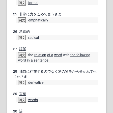
formal
例文
25
非常に
力
をこめて
言う
さま
emphatically
例文
26
急進的
radical
例文
27
語脈
the
relation
of a
word
with
the following
例文
word
in a
sentence
28
独自に
存在する
の
でなく
別の
物事
から
分かれて
生
じた
さま
derivative
例文
29
言葉
words
例文
30
諺