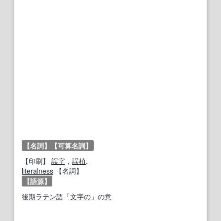
【名詞】
【可算名詞】
【
印刷
】
誤字
，
誤植
.
literalness
【名詞】
【語源】
後期
ラテン語
「
文字の
」の
意