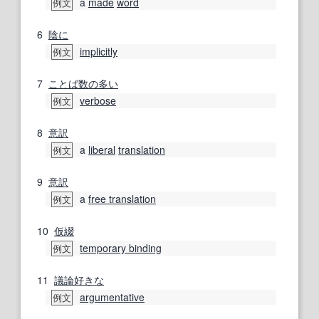
a
made
word
例文
6
陰に
implicitly
例文
7
ことば
数の
多い
verbose
例文
8
意訳
a
liberal
translation
例文
9
意訳
a
free translation
例文
10
仮綴
temporary binding
例文
11
議論好きな
argumentative
例文