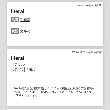
Weblio英語表現辞典
literal
品詞
形容詞
訳語
文字の
Weblio専門用語対訳辞書
literal
リテラル
IT
用語
カテゴリ
Weblio専門用語対訳辞書はプログラムで機械的に意味や英語表現を
生成しているため、不適切な項目が含まれていることもあります。
ご了承くださいませ。