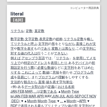
コンピューター用語辞典
literal
【名詞】
リテラル
;
定数
;
直定数
数字定数
,
文字定数
,
表意定数
の
総称
.
リテラル
定数
を
略し
て
リテラル
と呼ぶ
.
文字列
の
形
をとり
ながら
,
直接
これが
文
字
や
数字
を表す
もの
であり
,
変数
とは異なり
,この
文字列
に
対する
値の代入
は行
うことが
できない
.
例えば
,
アセンブラ言語
では,「
リテラル
」
を使用して
メモ
リ
上で
の
特定の
アドレス
を
表現
したり
,ある
デバイス
の
初
期設定
を行う
際
に
必要な数
値
などに
文字列
をあてはめ
た
りする
.
これによって
,
数値
に
意味
を
持
たせ,
プログラム作
成
を
容易に
し,また
プログラム
の
理解
をしやすくする.
文法的
な
観点から
,
直接
,
値
を表す
字句単位
.
<例>ある
データ型
の次
の
定義
に
おける
名前
JAN
,
FEB
,
MAR
,
…
は
定数
である
.▲
Month
Type
is
(
JAN
,
FEB
,
MAR
,
APR
,MAY,
JUN
,
JUL
,
AUG
,
SEP
,
OCT
,
NOV
,
DEC
);▼▲
Month
:
Month
Type
;▼
…
▲
Month
:=
APR
;▼
RDF
で
表現される
最も
プリミティブ
な
値の型
.
文字列
がそ