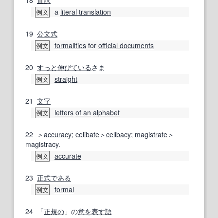
18
直訳
a
literal translation
例文
19
公文式
formalities
for
official documents
例文
20
すっと
伸び
ている
さま
straight
例文
21
文字
letters
of an
alphabet
例文
22
＞
accuracy
;
celibate
＞
celibacy
;
magistrate
＞
magistracy.
accurate
例文
23
正式
である
formal
例文
24
「
正規の
」の
意
を表す
語