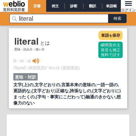
辞書
例文
診断
翻訳
単語帳
英和和英辞書
ログイン
単語
保存
を
literal
とは
瞬間英作文
意味・読み方・使い方
発音も矯正
無料で試す
lit・er・al
/
/
(米国英語)
/
/
(英国英語)
líṭərəl
ˈlɪtɜ:ʌl
意味・対訳
文字(上)の,文字どおりの,言葉本来の意味の,一語一語の,
逐語的な,(文字どおり)正確な,誇張なしの,(文字どおりに)
まったくの,(字句・事実にこだわって)融通のきかない,想
像力のない