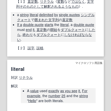
【１】
直定数
,
リテラル
《
変数
など
ではなく
,
文字
列
そのもの
として
解釈
される
ようなもの
》.
a
string
literal
delimited
by
single quotes
シングル
クォート
で
囲まれた
文字列
の
直定数
If a
double quote
starts
the
literal
, a
double quote
must
end
it.
直定数
の
開始
を
ダブルクォート
に
した
ら
,
終わり
も
ダブルクォート
に
しなければならな
い
.
【２】
誤字
,
誤植
.
マイクロソフト用語集
literal
対訳
リテラル
解説
A
value
used
exactly
as you see
it.
For
example
, the
number
25
and the
string
"
Hello
" are both literals.