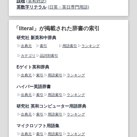
誤植
(英和対訳)
英数字リテラル
(日英・英日専門用語)
「literal」が掲載された辞書の索引
研究社 新英和中辞典
出典元
索引
用語索引
ランキング
カテゴリ
品詞別索引
Eゲイト英和辞典
出典元
索引
用語索引
ランキング
ハイパー英語辞書
出典元
索引
用語索引
ランキング
研究社 英和コンピューター用語辞典
出典元
索引
用語索引
ランキング
マイクロソフト用語集
出典元
索引
用語索引
ランキング