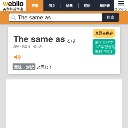
辞書
例文
診断
翻訳
単語帳
英和和英辞書
ログイン
単語
保存
を
The same as
とは
瞬間英作文
意味・読み方・使い方
LINE学習管理
無料で試す
意味・対訳
と同じく