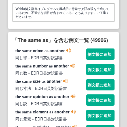
Weblio例文辞書はプログラムで機械的に意味や英語表現を生成して
いるため、不適切な項目が含まれていることもあります。ご了承く
ださいませ。
「The same as」を含む例文一覧 (49996)
crime
another
the
same
as
例文帳に追加
同じ罪
- EDR日英対訳辞書
number
another
the
same
as
例文帳に追加
同じ数
- EDR日英対訳辞書
size
another
the
same
as
例文帳に追加
同じ寸法
- EDR日英対訳辞書
opinion
another
the
same
as
例文帳に追加
同じ説
- EDR日英対訳辞書
element
another
the
same
as
例文帳に追加
同じ元素
- EDR日英対訳辞書
qualities
another