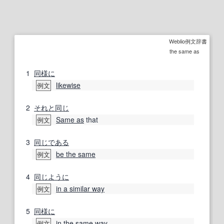
Weblio例文辞書
the same as
1
同様に
likewise
例文
2
それと
同じ
Same as
that
例文
3
同じである
be the same
例文
4
同じように
in a similar way
例文
5
同様に
in the same way
例文