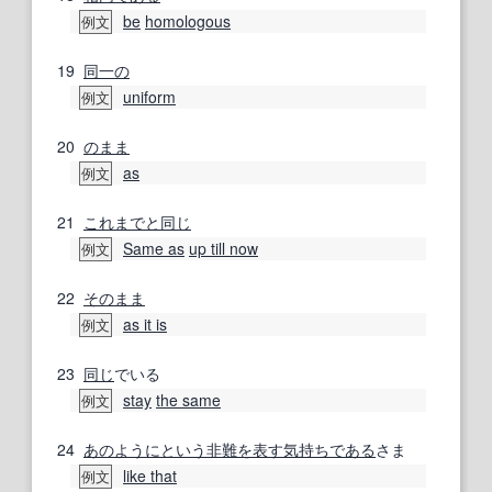
be
homologous
例文
19
同一の
uniform
例文
20
のまま
as
例文
21
これまで
と同じ
Same as
up till now
例文
22
そのまま
as it is
例文
23
同じ
でいる
stay
the same
例文
24
あのように
という
非難
を表す
気持ち
である
さま
like that
例文