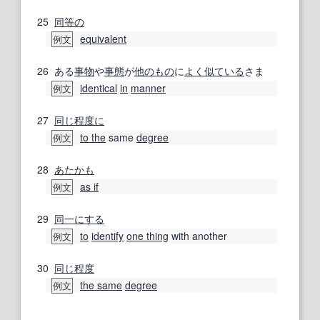
25
同等の
equivalent
例文
26
ある
事物
や
事態
が
他のもの
に
よく似ている
さま
identical
in
manner
例文
27
同じ程度に
to the
same
degree
例文
28
あたかも
as if
例文
29
同一にする
to
identify
one thing
with another
例文
30
同じ程度
the same
degree
例文