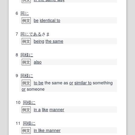
6
同じ
be
identical to
例文
7
同じである
さま
being
the same
例文
8
同様に
also
例文
9
同様に
to be
the same as
or
similar to
something
例文
or
someone
10
同様に
in a
like
manner
例文
11
同様に
in like manner
例文