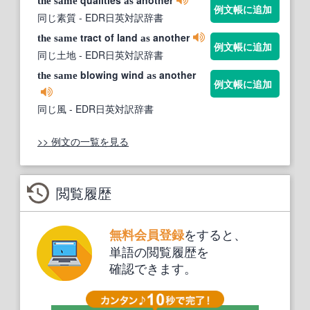
the
same
as
例文帳に追加
同じ素質
- EDR日英対訳辞書
tract of land
another
the
same
as
例文帳に追加
同じ土地
- EDR日英対訳辞書
blowing wind
another
the
same
as
例文帳に追加
同じ風
- EDR日英対訳辞書
>> 例文の一覧を見る
閲覧履歴
をすると、
無料会員登録
単語の閲覧履歴を
確認できます。