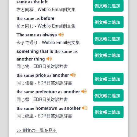
left
same
as
the
例文帳に追加
左と同様
- Weblio Email例文集
before
the
same
as
例文帳に追加
前と同じ
- Weblio Email例文集
always
The
same
as
例文帳に追加
今まで通り
- Weblio Email例文集
something that is
the
same
as
例文帳に追加
another thing
同じ物
- EDR日英対訳辞書
price
another
the
same
as
例文帳に追加
同じ価格
- EDR日英対訳辞書
prefecture
another
the
same
as
例文帳に追加
同じ県
- EDR日英対訳辞書
hometown
another
the
same
as
例文帳に追加
同じ郷里
- EDR日英対訳辞書
>> 例文の一覧を見る