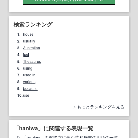
検索ランキング
1.
house
2.
usually
3.
Australian
4.
just
5.
Thesaurus
6.
using
7.
used in
8.
various
9.
because
10.
use
もっとランキングを見る
「haniwa」に関連する表現一覧
「haniwa」を解説文に含む英和辞書の用語の一覧