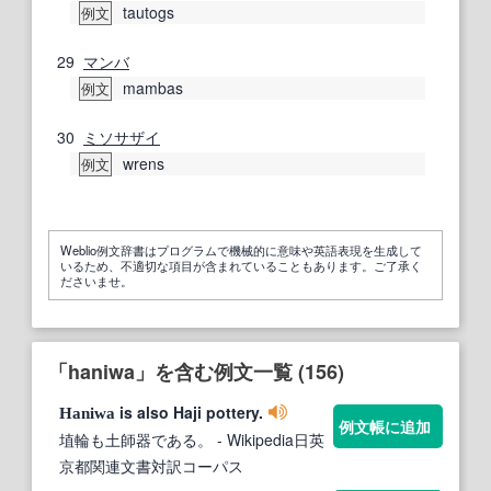
tautogs
例文
29
マンバ
mambas
例文
30
ミソサザイ
wrens
例文
Weblio例文辞書はプログラムで機械的に意味や英語表現を生成して
いるため、不適切な項目が含まれていることもあります。ご了承く
ださいませ。
「haniwa」を含む例文一覧 (156)
is also Haji pottery.
Haniwa
例文帳に追加
埴輪も土師器である。
- Wikipedia日英
京都関連文書対訳コーパス