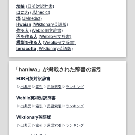
埴輪
(日英対訳辞書)
はにわ
(JMnedict)
塙
(JMnedict)
Hwaian
(Wiktionary英語版)
作る人
(Weblio例文辞書)
円を作る人
(Weblio例文辞書)
模型を作る人
(Weblio例文辞書)
terracotta
(Wiktionary英語版)
「haniwa」が掲載された辞書の索引
EDR日英対訳辞書
出典元
索引
用語索引
ランキング
Weblio英和対訳辞書
出典元
索引
用語索引
ランキング
Wiktionary英語版
出典元
索引
用語索引
ランキング