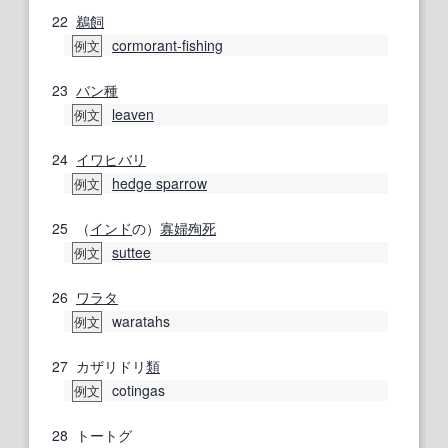
22
鵜飼
cormorant-fishing
例文
23
バン
種
leaven
例文
24
イワヒバリ
hedge sparrow
例文
25
（
インド
の）
寡婦
殉死
suttee
例文
26
ワラタ
waratahs
例文
27
カザリドリ
類
cotingas
例文
28
トートグ