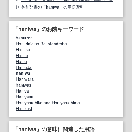
英和辞書の「haniwa」の用語索引
「haniwa」のお隣キーワード
hanitizer
Hanitriniaina Rakotondrabe
Hanitsu
Hanitu
Haniu
Haniuda
haniwa
Haniwara
haniwas
Haniya
Haniyasu
Haniyasu-hiko and Haniyasu-hime
Hanizaki
「haniwa」の意味に関連した用語