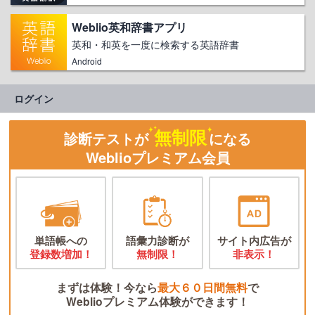
Weblio英和辞書アプリ
英和・和英を一度に検索する英語辞書
Android
ログイン
無制限
診断テストが
になる
Weblioプレミアム会員
単語帳への
語彙力診断が
サイト内広告が
登録数増加！
無制限！
非表示！
まずは体験！今なら
最大６０日間無料
で
Weblioプレミアム体験ができます！