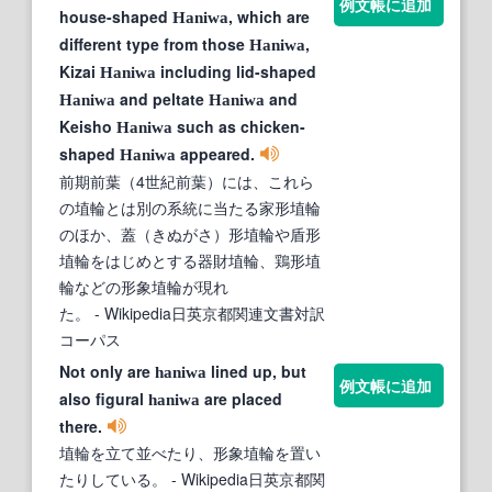
例文帳に追加
house-shaped
, which are
Haniwa
different type from those
,
Haniwa
Kizai
including lid-shaped
Haniwa
and peltate
and
Haniwa
Haniwa
Keisho
such as chicken-
Haniwa
shaped
appeared.
Haniwa
前期前葉（4世紀前葉）には、これら
の埴輪とは別の系統に当たる家形埴輪
のほか、蓋（きぬがさ）形埴輪や盾形
埴輪をはじめとする器財埴輪、鶏形埴
輪などの形象埴輪が現れ
た。
- Wikipedia日英京都関連文書対訳
コーパス
Not only are
lined up, but
haniwa
例文帳に追加
also figural
are placed
haniwa
there.
埴輪を立て並べたり、形象埴輪を置い
たりしている。
- Wikipedia日英京都関