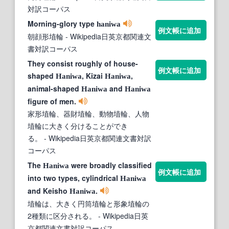
対訳コーパス
Morning-glory type
haniwa
例文帳に追加
朝顔形埴輪
- Wikipedia日英京都関連文
書対訳コーパス
They consist roughly of house-
例文帳に追加
shaped
, Kizai
,
Haniwa
Haniwa
animal-shaped
and
Haniwa
Haniwa
figure of men.
家形埴輪、器財埴輪、動物埴輪、人物
埴輪に大きく分けることができ
る。
- Wikipedia日英京都関連文書対訳
コーパス
The
were broadly classified
Haniwa
例文帳に追加
into two types, cylindrical
Haniwa
and Keisho
.
Haniwa
埴輪は、大きく円筒埴輪と形象埴輪の
2種類に区分される。
- Wikipedia日英
京都関連文書対訳コーパス