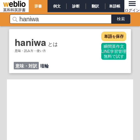
辞書
例文
診断
翻訳
単語帳
英和和英辞書
ログイン
単語
保存
を
haniwa
とは
瞬間英作文
意味・読み方・使い方
LINE学習管理
無料で試す
意味・対訳
埴輪