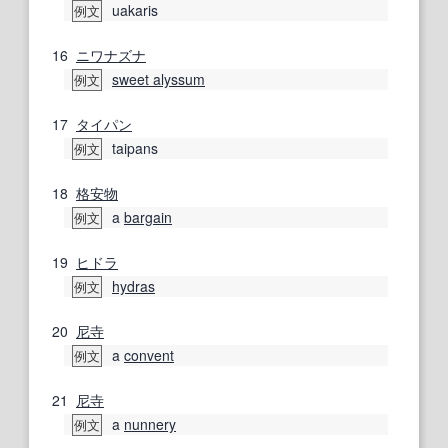
uakaris
例文
16
ニワナズナ
sweet alyssum
例文
17
タイパン
taipans
例文
18
格安
物
a
bargain
例文
19
ヒドラ
hydras
例文
20
尼寺
a
convent
例文
21
尼寺
a
nunnery
例文