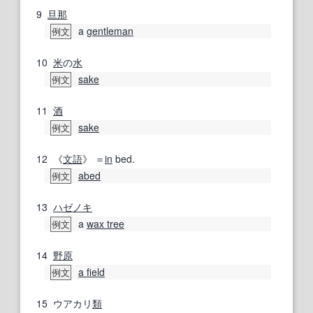
9
旦那
a
gentleman
例文
10
米
の
水
sake
例文
11
酒
sake
例文
12
《
文語
》 ＝
in
bed.
abed
例文
13
ハゼノキ
a
wax tree
例文
14
野原
a field
例文
15
ウアカリ
類