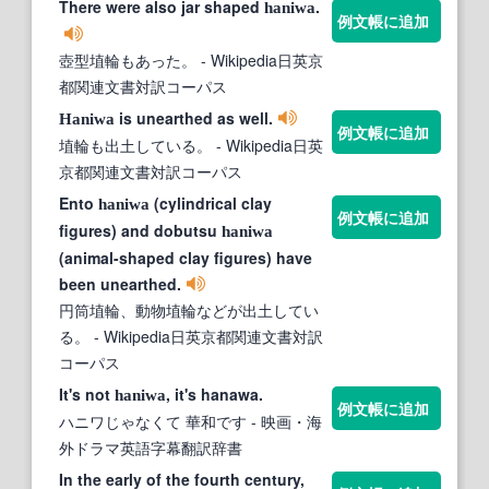
There were also jar shaped
.
haniwa
例文帳に追加
壺型埴輪もあった。
- Wikipedia日英京
都関連文書対訳コーパス
is unearthed as well.
Haniwa
例文帳に追加
埴輪も出土している。
- Wikipedia日英
京都関連文書対訳コーパス
Ento
(cylindrical clay
haniwa
例文帳に追加
figures) and dobutsu
haniwa
(animal-shaped clay figures) have
been unearthed.
円筒埴輪、動物埴輪などが出土してい
る。
- Wikipedia日英京都関連文書対訳
コーパス
It's not
, it's hanawa.
haniwa
例文帳に追加
ハニワじゃなくて 華和です
- 映画・海
外ドラマ英語字幕翻訳辞書
In the early of the fourth century,