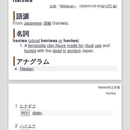
出典
:『
Wiktionary
』 (2026/01/09 03:
50
UTC
版
)
語源
From
Japanese
埴輪
(
haniwa
)
.
名詞
haniwa
(
plural
haniwas
or
haniwa
)
A
terracotta
clay figure
made for
ritual
use
and
buried
with the
dead
in
ancient
Japan.
アナグラム
Hwaian
Weblio例文辞書
haniwa
1
ヒナギク
daisy
例文
2
ハイエナ