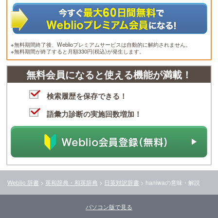
※無料期間終了後、Weblioプレミアムサービスは自動的に解約されません。
※無料期間が終了すると月額330円(税込)が発生します。
無料会員になると使える機能が満載！
検索履歴を保存できる！
語彙力診断の実施回数増加！
Weblio 辞書
>
英和辞典・和英辞典
>
日英対訳辞書
>
haniwa
の意味・解説
パソコン版で見る