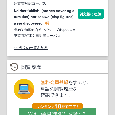
連文書対訳コーパス
Neither fukiishi (stones covering a
例文帳に追加
tumulus) nor
(clay figures)
haniwa
were discovered.
葺石や埴輪がなかった。
- Wikipedia日
英京都関連文書対訳コーパス
>> 例文の一覧を見る
閲覧履歴
をすると、
無料会員登録
単語の閲覧履歴を
確認できます。
Weblio会員
(無料)
に登録する