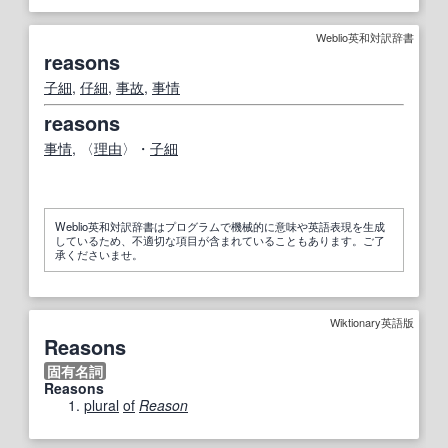
Weblio英和対訳辞書
reasons
子細
,
仔細
,
事故
,
事情
reasons
事情
, 〈
理由
〉・
子細
Weblio英和対訳辞書はプログラムで機械的に意味や英語表現を生成
しているため、不適切な項目が含まれていることもあります。ご了
承くださいませ。
Wiktionary英語版
Reasons
固有名詞
Reasons
plural
of
Reason