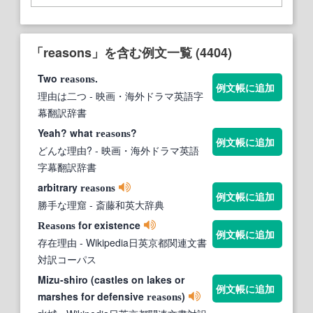
「reasons」を含む例文一覧 (4404)
Two
.
reasons
例文帳に追加
理由は二つ
- 映画・海外ドラマ英語字
幕翻訳辞書
Yeah? what
?
reasons
例文帳に追加
どんな理由?
- 映画・海外ドラマ英語
字幕翻訳辞書
arbitrary
reasons
例文帳に追加
勝手な理窟
- 斎藤和英大辞典
for existence
Reasons
例文帳に追加
存在理由
- Wikipedia日英京都関連文書
対訳コーパス
Mizu-shiro (castles on lakes or
例文帳に追加
marshes for defensive
)
reasons