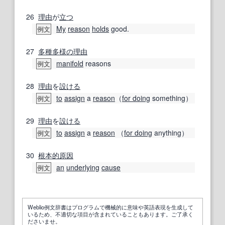
26
理由
が
立つ
My
reason
holds
good.
例文
27
多種多様の
理由
manifold
reasons
例文
28
理由
を
設ける
to
assign
a
reason
（
for doing
something）
例文
29
理由
を
設ける
to
assign
a
reason
（
for doing
anything）
例文
30
根本的
原因
an
underlying
cause
例文
Weblio例文辞書はプログラムで機械的に意味や英語表現を生成して
いるため、不適切な項目が含まれていることもあります。ご了承く
ださいませ。