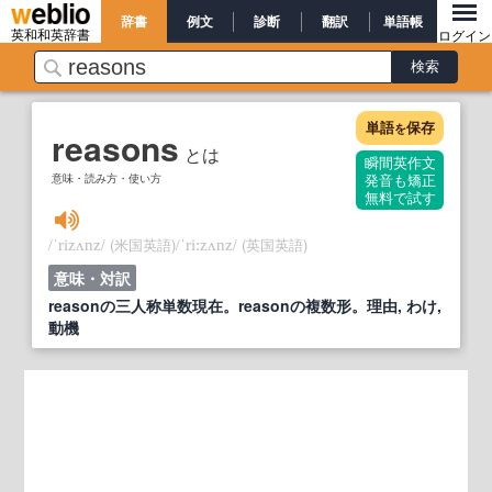
辞書
例文
診断
翻訳
単語帳
英和和英辞書
ログイン
単語
保存
を
reasons
とは
瞬間英作文
意味・読み方・使い方
発音も矯正
無料で試す
/
/
(米国英語)
/
/
(英国英語)
ˈrizʌnz
ˈri:zʌnz
意味・対訳
reasonの三人称単数現在。reasonの複数形。理由, わけ,
動機