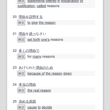
statements
offered
in
explanation
or
例文
justification
,
called
reasons
20
理由を説明する
to
give
the reason
例文
21
理由
を
述べ
なさい
set forth
one's
reasons
例文
22
多くの
理由で
.
for
many
reasons
例文
23
あげられた
理由
のため
because of
the reason
given
例文
24
本当の理由
the real reason
例文
25
決める
原因
cause
to
decide
例文