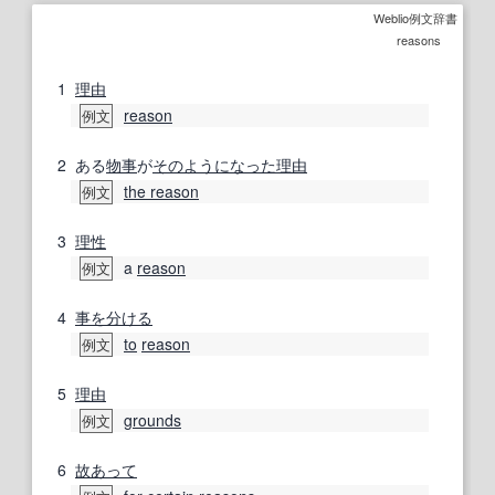
Weblio例文辞書
reasons
1
理由
reason
例文
2
ある
物事
が
そのように
なった
理由
the reason
例文
3
理性
a
reason
例文
4
事を分ける
to
reason
例文
5
理由
grounds
例文
6
故あって