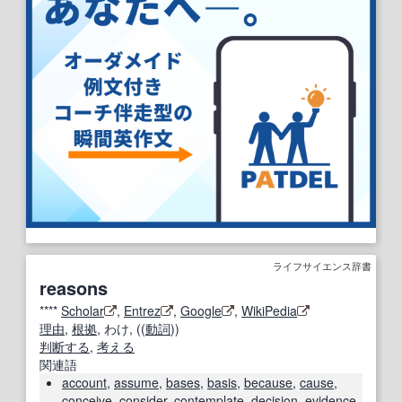
ライフサイエンス辞書
reasons
****
Scholar
,
Entrez
,
Google
,
WikiPedia
理由
,
根拠
, わけ, ((
動詞
))
判断する
,
考える
関連語
account
,
assume
,
bases
,
basis
,
because
,
cause
,
conceive
,
consider
,
contemplate
,
decision
,
evidence
,