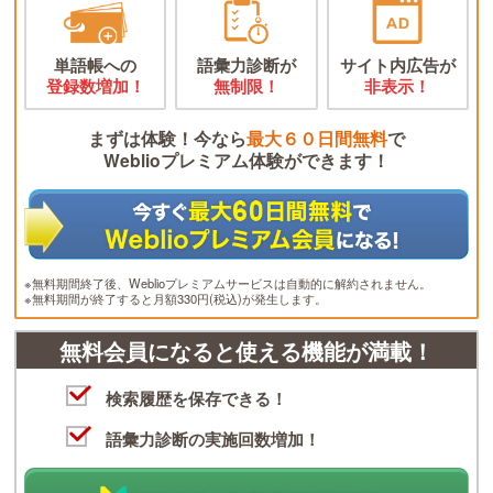
単語帳への
語彙力診断が
サイト内広告が
登録数増加！
無制限！
非表示！
まずは体験！今なら
最大６０日間無料
で
Weblioプレミアム体験ができます！
※無料期間終了後、Weblioプレミアムサービスは自動的に解約されません。
※無料期間が終了すると月額330円(税込)が発生します。
無料会員になると使える機能が満載！
検索履歴を保存できる！
語彙力診断の実施回数増加！