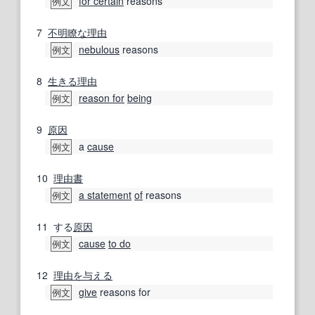
for certain
reasons
例文
7
不明瞭な
理由
nebulous
reasons
例文
8
生きる
理由
reason for
being
例文
9
原因
a
cause
例文
10
理由書
a statement
of
reasons
例文
11
する
原因
cause
to do
例文
12
理由
を与える
give
reasons for
例文