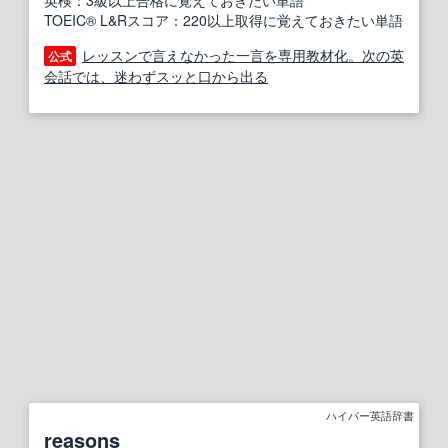
英検：3級以上合格に覚えておきたい単語
TOEIC® L&Rスコア：220以上取得に覚えておきたい単語
レッスンで言えなかった一言を専用教材化。次の英
公式
会話では、迷わずスッと口から出る
ハイパー英語辞書
reasons