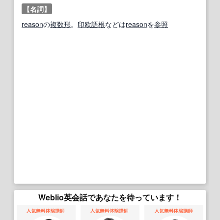
【名詞】
reason
の
複数形
。
印欧語
根
などは
reason
を
参照
Weblio英会話であなたを待っています！