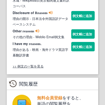
水城
- Wikipedia日英京都関連文書対訳
コーパス
Disclosure of
Reasons
例文帳に追加
理由の開示
- 日本法令外国語訳データ
ベースシステム
Other
reasons
例文帳に追加
その他の理由
- Weblio Email例文集
I have my
.
reasons
例文帳に追加
理由がある
- 映画・海外ドラマ英語字
幕翻訳辞書
>> 例文の一覧を見る
閲覧履歴
をすると、
無料会員登録
単語の閲覧履歴を