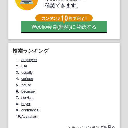
確認できます。
Weblio会員
(無料)
に登録する
検索ランキング
1.
employee
2.
use
3.
usually
4.
various
5.
house
6.
because
7.
services
8.
buyer
9.
confidential
10.
Australian
もっとランキングを見る