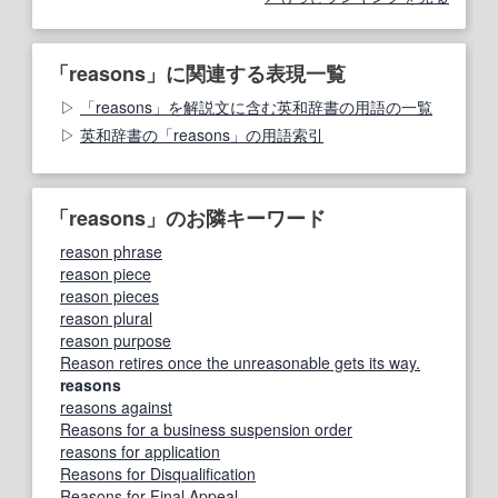
「reasons」に関連する表現一覧
「reasons」を解説文に含む英和辞書の用語の一覧
英和辞書の「reasons」の用語索引
「reasons」のお隣キーワード
reason phrase
reason piece
reason pieces
reason plural
reason purpose
Reason retires once the unreasonable gets its way.
reasons
reasons against
Reasons for a business suspension order
reasons for application
Reasons for Disqualification
Reasons for Final Appeal