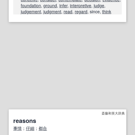
foundation
,
ground
,
infer
,
interpretive
,
judge
,
judgement
,
judgment
,
read
,
regard
, since,
think
斎藤和英大辞典
reasons
事情
；
仔細
；
都合