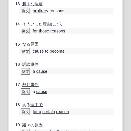
13
勝手な
理窟
arbitrary
reasons
例文
14
そういった
理由により
for those reasons
例文
15
なる
原因
cause
to
become
例文
16
訴訟事件
a
cause
例文
17
裁判事件
a
cause
例文
18
ある
理由で
for a
certain
reason
例文
19
諸
々の
原因