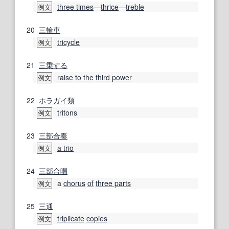
three times
―
thrice
―
treble
例文
20
三輪車
tricycle
例文
21
三乗する
raise
to the
third power
例文
22
ホラガイ
類
tritons
例文
23
三部合奏
a trio
例文
24
三部合唱
a
chorus
of
three parts
例文
25
三
通
triplicate
copies
例文