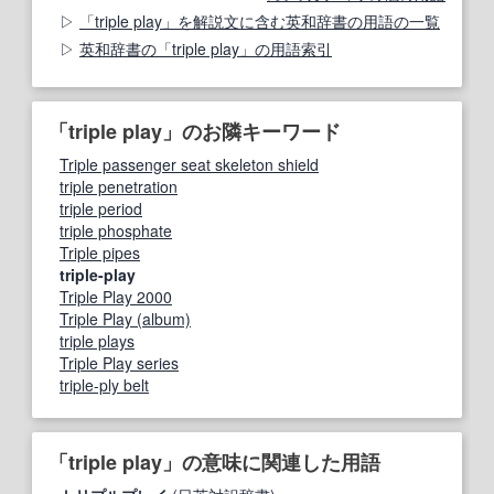
「triple play」を解説文に含む英和辞書の用語の一覧
英和辞書の「triple play」の用語索引
「triple play」のお隣キーワード
Triple passenger seat skeleton shield
triple penetration
triple period
triple phosphate
Triple pipes
triple-play
Triple Play 2000
Triple Play (album)
triple plays
Triple Play series
triple-ply belt
「triple play」の意味に関連した用語