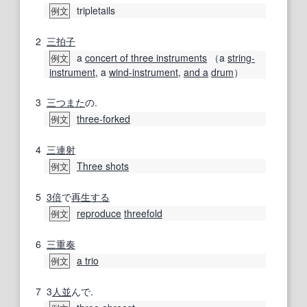
tripletails
例文
2
三拍子
a
concert of three instruments
（a
string-
例文
instrument
, a
wind-instrument
,
and a
drum
）
3
三つまた
の.
three‐forked
例文
4
三連
射
Three shots
例文
5
3倍
で
再生する
reproduce
threefold
例文
6
三重奏
a trio
例文
7
3
人並
んで.