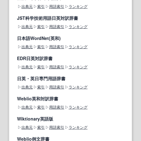
出典元
索引
用語索引
ランキング
JST科学技術用語日英対訳辞書
出典元
索引
用語索引
ランキング
日本語WordNet(英和)
出典元
索引
用語索引
ランキング
EDR日英対訳辞書
出典元
索引
用語索引
ランキング
日英・英日専門用語辞書
出典元
索引
用語索引
ランキング
Weblio英和対訳辞書
出典元
索引
用語索引
ランキング
Wiktionary英語版
出典元
索引
用語索引
ランキング
Weblio例文辞書