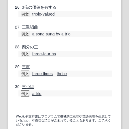
26
3倍の
価値
を
有する
triple-valued
例文
27
三重唱
曲
a
song
sung
by a
trio
例文
28
四分
の
三
three-fourths
例文
29
三度
three times
―
thrice
例文
30
三つ組
a trio
例文
Weblio例文辞書はプログラムで機械的に意味や英語表現を生成して
いるため、不適切な項目が含まれていることもあります。ご了承く
ださいませ。