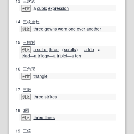
13
三次
式
a
cubic
expression
例文
14
三枚
重ね
three
gowns
worn
one over another
例文
15
三幅対
a set of
three
（
scrolls
）―
a trio
―a
例文
triad
―a
trilogy
―a
triplet
―a
tern
16
三角形
triangle
例文
17
三振
.
three
strikes
例文
18
3回
three times
例文
19
三倍