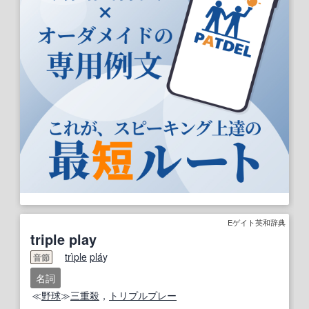
Eゲイト英和辞典
triple play
tri
ple
pla
́y
音節
名詞
≪
野球
≫
三重殺
，
トリプルプレー