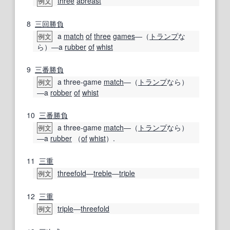
three
abreast
例文
8
三
回
勝負
a
match
of
three
games
―（
トランプ
な
例文
ら）―a
rubber
of
whist
9
三番勝負
a three-game
match
―（
トランプ
なら）
例文
―a
robber
of
whist
10
三番勝負
a three-game
match
―（
トランプ
なら）
例文
―a
rubber
（
of
whist
）.
11
三重
threefold
―
treble
―
triple
例文
12
三重
triple
―
threefold
例文