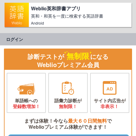
Weblio英和辞書アプリ
英和・和英を一度に検索する英語辞書
Android
ログイン
無制限
診断テストが
になる
Weblioプレミアム会員
単語帳への
語彙力診断が
サイト内広告が
登録数増加！
無制限！
非表示！
まずは体験！今なら
最大６０日間無料
で
Weblioプレミアム体験ができます！