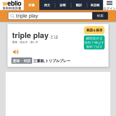
辞書
例文
診断
翻訳
単語帳
英和和英辞書
ログイン
単語
保存
を
triple play
とは
瞬間英作文
意味・読み方・使い方
添削で伸ばす
無料で試す
意味・対訳
三重殺,トリプルプレー