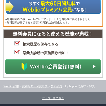
※無料期間終了後、Weblioプレミアムサービスは自動的に解約されません。
※無料期間が終了すると月額330円(税込)が発生します。
無料会員になると使える機能が満載！
検索履歴を保存できる！
語彙力診断の実施回数増加！
Weblio 辞書
>
英和辞典・和英辞典
>
英和辞典
>
triple play
の意味・解説
パソコン版で見る