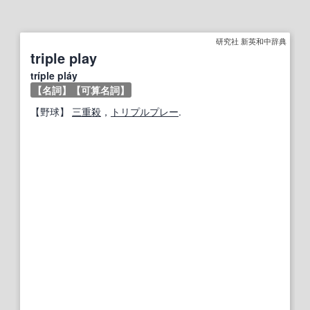
研究社 新英和中辞典
triple play
tríple pláy
【名詞】
【可算名詞】
【
野球
】
三重殺
，
トリプルプレー
.