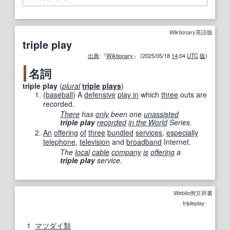
Wiktionary英語版
triple play
出典
:『
Wiktionary
』 (2025/05/18
14
:04
UTC
版
)
名詞
triple play
(
plural
triple
plays
)
(
baseball
)
A
defensive
play in
which
three
outs are
recorded.
There
has
only
been one
unassisted
triple play
recorded
in the World
Series.
An
offering
of
three
bundled
services
,
especially
telephone
,
television
and
broadband
Internet.
The
local
cable
company
is
offering
a
triple play
service.
Weblio例文辞書
tripleplay
1
マツダイ
類