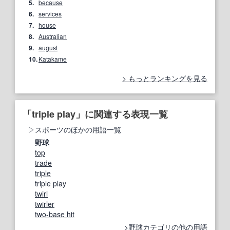
5.
because
6.
services
7.
house
8.
Australian
9.
august
10.
Katakame
もっとランキングを見る
「triple play」に関連する表現一覧
スポーツのほかの用語一覧
野球
top
trade
triple
triple play
twirl
twirler
two‐base hit
野球カテゴリの他の用語