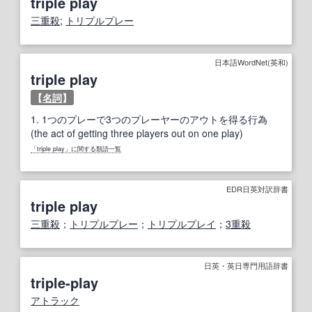
triple play
三重殺
;
トリプルプレー
日本語WordNet(英和)
triple play
【
名詞
】
1.
1つのプレーで3つのプレーヤーのアウトを得る行為
(the act of getting three players out on one play)
「triple play」に関する類語一覧
EDR日英対訳辞書
triple play
三重殺
；
トリプルプレー
；
トリプルプレイ
；
3重殺
日英・英日専門用語辞書
triple-play
アトラック