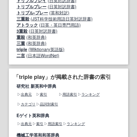
トリプルプレイ
(日英対訳辞書)
トリプルプレー
(日英対訳辞書)
トリプル‐プレー
(英和対訳)
三重殺
(JST科学技術用語日英対訳辞書)
アトラック
(日英・英日専門用語)
3重殺
(日英対訳辞書)
重殺
(和英辞典)
三重
(和英辞典)
triple
(Wiktionary英語版)
二言
(日本語WordNet)
「triple play」が掲載された辞書の索引
研究社 新英和中辞典
出典元
索引
用語索引
ランキング
カテゴリ
品詞別索引
Eゲイト英和辞典
出典元
索引
用語索引
ランキング
機械工学英和和英辞典