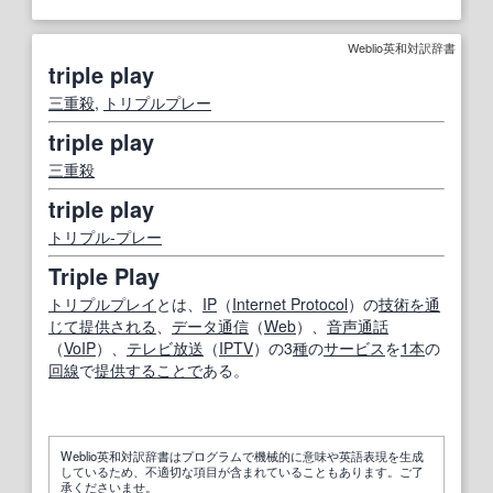
Weblio英和対訳辞書
triple play
三重殺
,
トリプルプレー
triple play
三重殺
triple play
トリプル‐プレー
Triple Play
トリプルプレイ
とは、
IP
（
Internet Protocol
）の
技術
を通
じて
提供される
、
データ通信
（
Web
）、
音声通話
（
VoIP
）、
テレビ放送
（
IPTV
）の3
種
の
サービス
を
1本
の
回線
で
提供する
ことで
ある。
Weblio英和対訳辞書はプログラムで機械的に意味や英語表現を生成
しているため、不適切な項目が含まれていることもあります。ご了
承くださいませ。