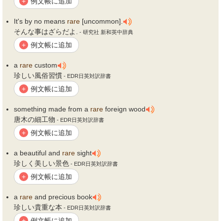
例文帳に追加
+
It's by no means
rare
[uncommon].
そんな事はざらだよ.
- 研究社 新和英中辞典
例文帳に追加
+
a
rare
custom
珍しい風俗習慣
- EDR日英対訳辞書
例文帳に追加
+
something made from a
rare
foreign wood
唐木の細工物
- EDR日英対訳辞書
例文帳に追加
+
a beautiful and
rare
sight
珍しく美しい景色
- EDR日英対訳辞書
例文帳に追加
+
a
rare
and precious book
珍しい貴重な本
- EDR日英対訳辞書
例文帳に追加
+