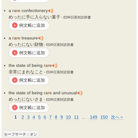
a
rare
confectionery
めったに手に入らない菓子
- EDR日英対訳辞書
例文帳に追加
+
a
rare
treasure
めったにない財物
- EDR日英対訳辞書
例文帳に追加
+
the state of being
rare
非常にまれなこと
- EDR日英対訳辞書
例文帳に追加
+
the state of being
rare
and unusual
めったにないさま
- EDR日英対訳辞書
例文帳に追加
+
2
3
4
5
6
7
8
9
10
11
...
.
149
150
次へ＞
1
セーフサーチ：オン