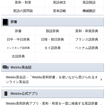
英和・和英
英語例文
英語類語
英語の質問箱
英単語帳
機械翻訳
辞書
辞書
類語辞典
英和・和英辞典
日中・中日辞典
日韓・韓日辞典
フランス語辞典
タイ語辞典
ベトナム語辞典
インドネシア語辞典
古語辞典
Weblio英会話
Weblio英会話 - 「Weblio英和辞書」を使いながら受けられるオ
ンライン英会話
Weblio公式アプリ
Weblio英和辞典アプリ - 英和・和英を一度に検索する英語辞書