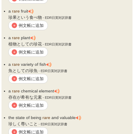
a
rare
fruit
珍果という食べ物
- EDR日英対訳辞書
例文帳に追加
+
a
rare
plant
植物としての珍花
- EDR日英対訳辞書
例文帳に追加
+
a
rare
variety of fish
魚としての珍魚
- EDR日英対訳辞書
例文帳に追加
+
a
rare
chemical element
存在が希有な元素
- EDR日英対訳辞書
例文帳に追加
+
the state of being
rare
and valuable
珍しく尊いこと
- EDR日英対訳辞書
例文帳に追加
+