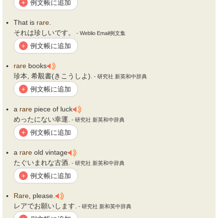
例文帳に追加
+
That is
rare
.
それは珍しいです。
- Weblio Email例文集
例文帳に追加
+
rare
books
珍本, 希覯書(きこうしよ).
- 研究社 新英和中辞典
例文帳に追加
+
a
rare
piece of luck
めったにない幸運.
- 研究社 新英和中辞典
例文帳に追加
+
a
rare
old vintage
たぐいまれな古酒.
- 研究社 新英和中辞典
例文帳に追加
+
Rare
, please.
レアでお願いします.
- 研究社 新和英中辞典