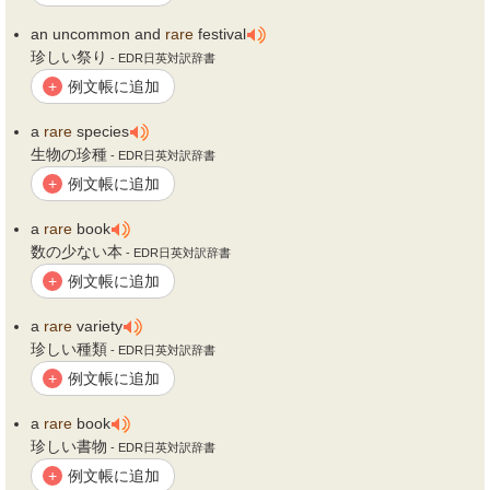
an uncommon and
rare
festival
珍しい祭り
- EDR日英対訳辞書
例文帳に追加
+
a
rare
species
生物の珍種
- EDR日英対訳辞書
例文帳に追加
+
a
rare
book
数の少ない本
- EDR日英対訳辞書
例文帳に追加
+
a
rare
variety
珍しい種類
- EDR日英対訳辞書
例文帳に追加
+
a
rare
book
珍しい書物
- EDR日英対訳辞書
例文帳に追加
+