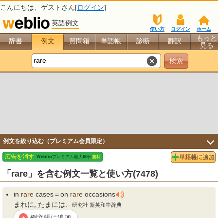
こんにちは、
ゲスト
さん[
ログイン
]
英語例文
使い方
ログイン
ホーム
もっと
辞書
例文
質問箱
単語帳
診断
翻訳
見る
例文を絞り込む（プレミアム会員限定）
「rare」を含む例文一覧と使い方(7478)
in
rare
cases＝on
rare
occasions
まれに, たまには.
- 研究社 新英和中辞典
例文帳に追加
+