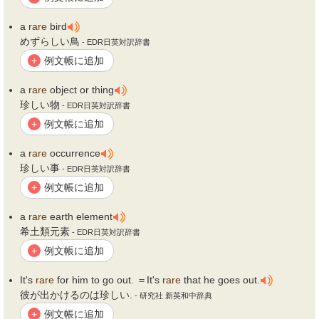
a
rare
bird
めずらしい鳥
- EDR日英対訳辞書
例文帳に追加
+
a
rare
object or thing
珍しい物
- EDR日英対訳辞書
例文帳に追加
+
a
rare
occurrence
珍しい事
- EDR日英対訳辞書
例文帳に追加
+
a
rare
earth element
希土類元素
- EDR日英対訳辞書
例文帳に追加
+
It's
rare
for him to go out. ＝It's
rare
that he goes out.
彼が出かけるのは珍しい.
- 研究社 新英和中辞典
例文帳に追加
+