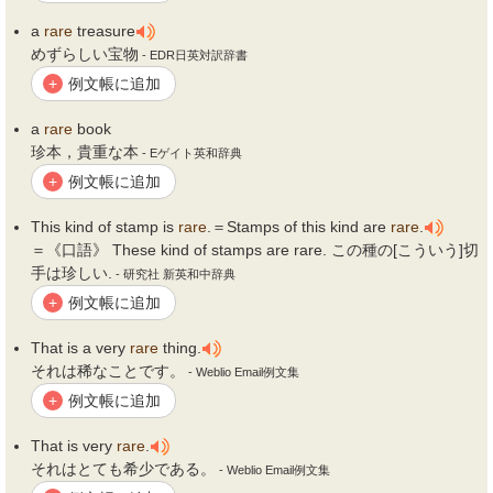
a
rare
treasure
めずらしい宝物
- EDR日英対訳辞書
例文帳に追加
+
a
rare
book
珍本，貴重な本
- Eゲイト英和辞典
例文帳に追加
+
This kind of stamp is
rare
.＝Stamps of this kind are
rare
.
＝《口語》 These kind of stamps are
rare
. この種の[こういう]切
手は珍しい.
- 研究社 新英和中辞典
例文帳に追加
+
That is a very
rare
thing.
それは稀なことです。
- Weblio Email例文集
例文帳に追加
+
That is very
rare
.
それはとても希少である。
- Weblio Email例文集