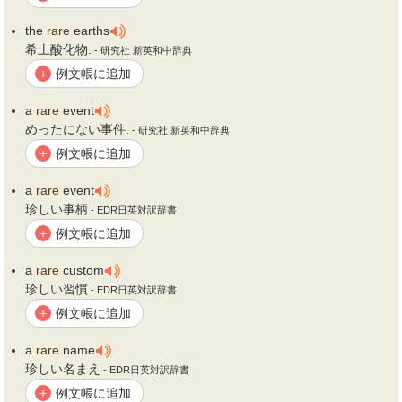
the
rare
earths
希土酸化物.
- 研究社 新英和中辞典
例文帳に追加
+
a
rare
event
めったにない事件.
- 研究社 新英和中辞典
例文帳に追加
+
a
rare
event
珍しい事柄
- EDR日英対訳辞書
例文帳に追加
+
a
rare
custom
珍しい習慣
- EDR日英対訳辞書
例文帳に追加
+
a
rare
name
珍しい名まえ
- EDR日英対訳辞書
例文帳に追加
+