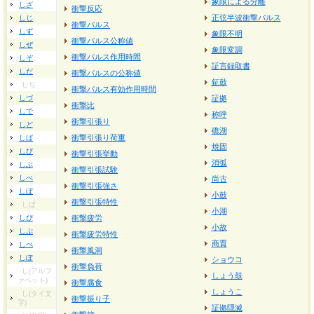
象限による分離
しざ
衝撃反応
正弦半波衝撃パルス
しじ
衝撃パルス
しず
象限不明
衝撃パルス公称値
しぜ
象限変調
衝撃パルス作用時間
しぞ
証言録取書
しだ
衝撃パルスの公称値
鉦鼓
しぢ
衝撃パルス有効作用時間
しづ
証拠
衝撃比
しで
称呼
衝撃引張り
しど
礁湖
衝撃引張り荷重
しば
焼固
しび
衝撃引張挙動
消弧
しぶ
衝撃引張試験
しべ
尚古
衝撃引張強さ
しぼ
小鼓
衝撃引張特性
しぱ
小湖
しぴ
衝撃疲労
小故
しぷ
衝撃疲労特性
商賈
しぺ
衝撃風洞
しぽ
ショウコ
衝撃負荷
し(アルフ
しょう鼓
ァベット)
衝撃腐食
しょうこ
し(タイ文
衝撃振り子
字)
証拠隠滅