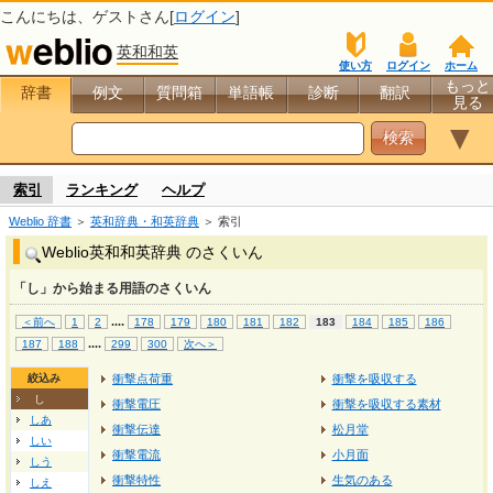
こんにちは、
ゲスト
さん[
ログイン
]
英和和英
使い方
ログイン
ホーム
もっと
辞書
例文
質問箱
単語帳
診断
翻訳
見る
▼
索引
ランキング
ヘルプ
Weblio 辞書
＞
英和辞典・和英辞典
＞ 索引
Weblio英和和英辞典 のさくいん
「し」から始まる用語のさくいん
...
.
＜前へ
1
2
178
179
180
181
182
183
184
185
186
...
.
187
188
299
300
次へ＞
絞込み
衝撃点荷重
衝撃を吸収する
し
衝撃電圧
衝撃を吸収する素材
しあ
衝撃伝達
松月堂
しい
衝撃電流
小月面
しう
衝撃特性
生気のある
しえ