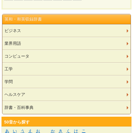
英和・和英収録辞書
ビジネス
業界用語
コンピュータ
工学
学問
ヘルスケア
辞書・百科事典
50音から探す
あ
い
う
え
お
か
き
く
け
こ