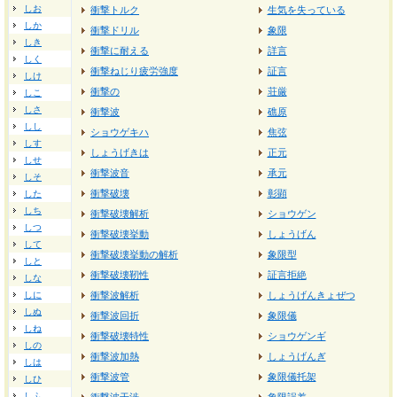
しお
衝撃トルク
生気を失っている
しか
衝撃ドリル
象限
しき
衝撃に耐える
詳言
しく
衝撃ねじり疲労強度
証言
しけ
衝撃の
荘厳
しこ
しさ
衝撃波
礁原
しし
ショウゲキハ
焦弦
しす
しょうげきは
正元
しせ
衝撃波音
承元
しそ
衝撃破壊
彰顕
した
しち
衝撃破壊解析
ショウゲン
しつ
衝撃破壊挙動
しょうげん
して
衝撃破壊挙動の解析
象限型
しと
衝撃破壊靭性
証言拒絶
しな
しに
衝撃波解析
しょうげんきょぜつ
しぬ
衝撃波回折
象限儀
しね
衝撃破壊特性
ショウゲンギ
しの
衝撃波加熱
しょうげんぎ
しは
衝撃波管
象限儀托架
しひ
しふ