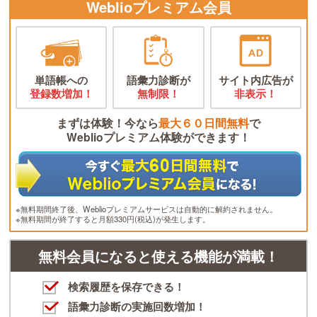
Weblioプレミアム会員
単語帳への
語彙力診断が
サイト内広告が
登録数増加！
無制限！
非表示！
まずは体験！今なら
最大６０日間無料
で
Weblioプレミアム体験ができます！
※無料期間終了後、Weblioプレミアムサービスは自動的に解約されません。
※無料期間が終了すると月額330円(税込)が発生します。
無料会員になると使える機能が満載！
検索履歴を保存できる！
語彙力診断の実施回数増加！