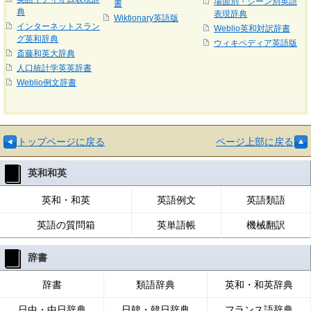
場面別・シーン別英語
書
典
表現辞典
Wiktionary英語版
インターネットスラン
Weblio英和対訳辞書
グ英和辞典
ウィキペディア英語版
斎藤和英大辞典
人口統計学英英辞書
Weblio例文辞書
トップページに戻る
ページ上部に戻る
英和和英
英和・和英
英語例文
英語類語
英語の質問箱
英単語帳
機械翻訳
辞書
辞書
類語辞典
英和・和英辞典
日中・中日辞典
日韓・韓日辞典
フランス語辞典