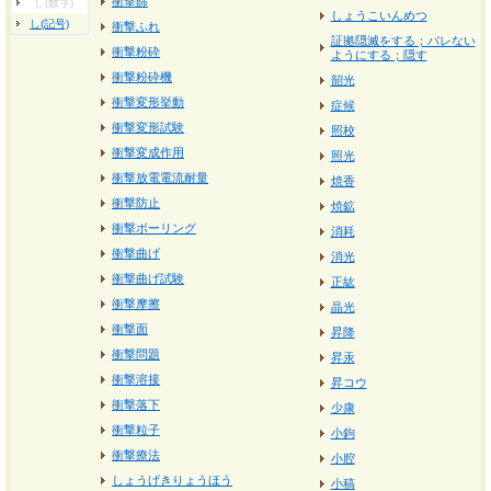
衝撃篩
し(数字)
しょうこいんめつ
し(記号)
衝撃ふれ
証拠隠滅をする；バレない
衝撃粉砕
ようにする；隠す
衝撃粉砕機
韶光
衝撃変形挙動
症候
衝撃変形試験
照校
衝撃変成作用
照光
衝撃放電電流耐量
焼香
衝撃防止
焼鉱
衝撃ボーリング
消耗
衝撃曲げ
消光
衝撃曲げ試験
正紘
衝撃摩擦
晶光
衝撃面
昇降
衝撃問題
昇汞
衝撃溶接
昇コウ
衝撃落下
少康
衝撃粒子
小鉤
衝撃療法
小腔
しょうげきりょうほう
小稿