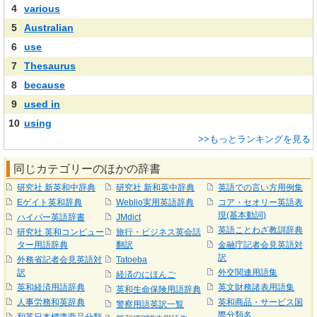
4
various
5
Australian
6
use
7
Thesaurus
8
because
9
used in
10
using
>>もっとランキングを見る
同じカテゴリーのほかの辞書
研究社 新英和中辞典
研究社 新和英中辞典
英語での言い方用例集
Eゲイト英和辞典
Weblio実用英語辞典
コア・セオリー英語表
現(基本動詞)
ハイパー英語辞書
JMdict
英語ことわざ教訓辞典
研究社 英和コンピュー
旅行・ビジネス英会話
ター用語辞典
翻訳
金融庁記者会見英語対
訳
外務省記者会見英語対
Tatoeba
訳
外交関連用語集
経済のにほんご
英和経済用語辞典
英文財務諸表用語集
英和生命保険用語辞典
人事労務和英辞典
英和商品・サービス国
警察用語英訳一覧
際分類名