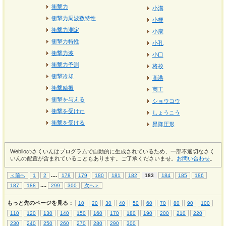
衝撃力
小溝
衝撃力周波数特性
小梗
衝撃力測定
小康
衝撃力特性
小孔
衝撃力波
小口
衝撃力予測
将校
衝撃冷却
商港
衝撃励振
商工
衝撃を与える
ショウコウ
衝撃を受けた
しょうこう
衝撃を受ける
昇降圧形
Weblioのさくいんはプログラムで自動的に生成されているため、一部不適切なさく
いんの配置が含まれていることもあります。ご了承くださいませ。
お問い合わせ
。
...
.
＜前へ
1
2
178
179
180
181
182
183
184
185
186
...
.
187
188
299
300
次へ＞
もっと先のページを見る：
10
20
30
40
50
60
70
80
90
100
110
120
130
140
150
160
170
180
190
200
210
220
230
240
250
260
270
280
290
300