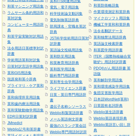
和英日本標準商品分類
英和ITS関連用語集
和英防衛略語集
和英マシニング用語集
電気・電子用語集
作業環境測定和英辞典
ラムサール条約用語和
科学技術論文動詞集
英対訳集
マイクロソフト用語集
電気制御英語辞典
コンピューター用語辞
機械工学英和和英辞典
部局課名・官職名英訳
典
法令名翻訳データ
辞典
和英宇宙実験対訳用語
英和独禁法用語辞典
JST科学技術用語日英対
集
訳辞書
英語論文検索辞書
法令用語日英標準対訳
英語論文投稿用語集
和英図学用語辞書
辞書
英和防災用語集
ITER（国際熱核融合実
学術用語英和対訳集
験炉）用語対訳辞書
和英教育用語辞典
日英対訳言語学用語集
PDQ®がん用語辞書 英
英和医学用語集
英和GIS用語集
語版
眼科専門用語辞書
脱原発和英小辞典
英和解剖学用語集
英和寄生虫学用語集
プライマリ・ケア英和
英和環境感染学用語集
ライフサイエンス辞書
辞典
集団災害医学用語
日英・英日専門用語辞
英和病理所見用語集
日本語WordNet(英和)
書
英和歯内療法用語集
日英固有名詞辞典
遺伝子名称シソーラス
英和実験動物学用語集
Weblio派生語辞書
Weblio和製英語辞書
EDR日英対訳辞書
Weblio英語表現辞典
メール英語例文辞書
JMnedict
Weblio英語言い回し辞
最強のスラング英会話
Weblio記号和英辞書
典
Weblio専門用語対訳辞
英語イディオム表現辞