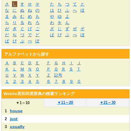
さ
し
す
せ
そ
た
ち
つ
て
と
な
に
ぬ
ね
の
は
ひ
ふ
へ
ほ
ま
み
む
め
も
や
ゆ
よ
ら
り
る
れ
ろ
わ
を
ん
が
ぎ
ぐ
げ
ご
ざ
じ
ず
ぜ
ぞ
だ
ぢ
づ
で
ど
ば
び
ぶ
べ
ぼ
ぱ
ぴ
ぷ
ぺ
ぽ
アルファベットから探す
Ａ
Ｂ
Ｃ
Ｄ
Ｅ
Ｆ
Ｇ
Ｈ
Ｉ
Ｊ
Ｋ
Ｌ
Ｍ
Ｎ
Ｏ
Ｐ
Ｑ
Ｒ
Ｓ
Ｔ
Ｕ
Ｖ
Ｗ
Ｘ
Ｙ
Ｚ
記号
１
２
３
４
５
６
７
８
９
０
Weblio英和和英辞典の検索ランキング
▼
11～20
▼
21～30
▼
1～10
1
house
2
just
3
usually