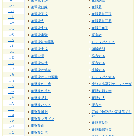
衝撃波干渉
象限誤差
しへ
衝撃波曲線
象限差
しほ
衝撃波形成
象限差修正球
しま
衝撃波先
象限差修正具
しみ
衝撃波失速
象限三角形
しむ
しめ
衝撃波実験
証言者
しも
衝撃波制御翼型
しょうげんしゃ
しや
衝撃波生成
消減時間
しゆ
衝撃破損
詳言する
しよ
衝撃波伝播
証言する
しら
しり
衝撃波の減衰
小減する
しる
衝撃波の自励振動
しょうげんする
しれ
衝撃波の生成
小弦節比翼列ディフューザ
しろ
衝撃波の反射
正眼短期大学
しわ
しを
衝撃波反射
正眼短大
しん
衝撃波パルス
証言台
しが
衝撃波風胴
荘厳で神秘的な雰囲気でし
しぎ
た
衝撃波プラズマ
しぐ
象限電位計
衝撃波面
しげ
象限動揺誤差
しご
衝撃波乱流