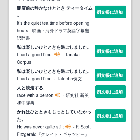
開店前の静かな
ひととき
ティータイム
例文帳に追加
~
It's the quiet tea time before opening
hours
- 映画・海外ドラマ英語字幕翻
訳辞書
私は楽しい
ひととき
を過ごしました。
例文帳に追加
I had a good time.
- Tanaka
Corpus
私は楽しい
ひととき
を過ごしました。
例文帳に追加
I had a good time.
- Tatoeba例文
人と競走する.
例文帳に追加
race with a person
- 研究社 新英
和中辞典
かれは
ひととき
もじっとしていなかっ
例文帳に追加
た。
He was never quite still;
- F. Scott
Fitzgerald『グレイト・ギャツビー』