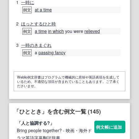
1
一時に
at a time
例文
2
ほっとする
ひと時
a time
in which
you were
relieved
例文
3
一時の
きまぐれ
a
passing fancy
例文
Weblio例文辞書はプログラムで機械的に意味や英語表現を生成して
いるため、不適切な項目が含まれていることもあります。ご了承く
ださいませ。
「ひととき」を含む例文一覧 (145)
「人と協調する?」
例文帳に追加
Bring people together?
- 映画・海外ド
ラマ英語字幕翻訳辞書