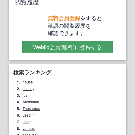
閲覧履歴
をすると、
無料会員登録
単語の閲覧履歴を
確認できます。
Weblio会員
(無料)
に登録する
検索ランキング
1.
house
2.
usually
3.
just
4.
Australian
5.
Thesaurus
6.
used in
7.
using
8.
various
because