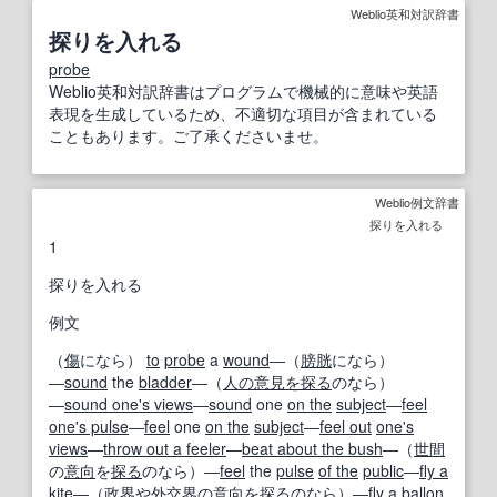
Weblio英和対訳辞書
探りを入れる
probe
Weblio英和対訳辞書はプログラムで機械的に意味や英語
表現を生成しているため、不適切な項目が含まれている
こともあります。ご了承くださいませ。
Weblio例文辞書
探りを入れる
1
探りを入れる
例文
（
傷
になら）
to
probe
a
wound
―（
膀胱
になら）
―
sound
the
bladder
―（
人の
意見を
探る
のなら）
―
sound one's views
―
sound
one
on the
subject
―
feel
one's pulse
―
feel
one
on the
subject
―
feel out
one's
views
―
throw out a feeler
―
beat about the bush
―（
世間
の
意向
を
探る
のなら）―
feel
the
pulse
of the
public
―
fly a
kite
―（
政界
や
外交界
の
意向
を
探る
のなら）―
fly
a
ballon