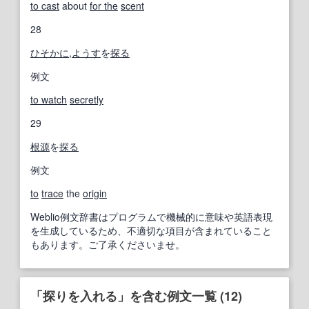
to cast
about
for the
scent
28
ひそかに
,
ようす
を
探る
例文
to watch
secretly
29
根源
を
探る
例文
to
trace
the
origin
Weblio例文辞書はプログラムで機械的に意味や英語表現
を生成しているため、不適切な項目が含まれていること
もあります。ご了承くださいませ。
「探りを入れる」を含む例文一覧 (12)