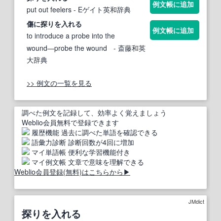
例文帳に追加
put out feelers
- Eゲイト英和辞典
傷に
探りを入れる
例文帳に追加
to introduce a probe into the
wound―probe the wound
- 斎藤和英
大辞典
>> 例文の一覧を見る
調べた例文を記録して、効率よく覚えましょう
Weblio会員
無料
で登録できます
履歴機能
過去に調べた単語を確認できる
語彙力診断
診断回数が4回に増加
マイ単語帳
便利な学習機能付き
マイ例文帳
文章で意味を理解できる
Weblio会員登録
(無料)
はこちらから
▶
JMdict
探りを入れる