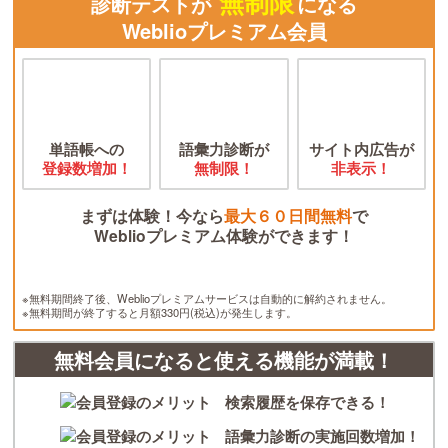
無制限
診断テストが
になる
Weblioプレミアム会員
単語帳への
語彙力診断が
サイト内広告が
登録数増加！
無制限！
非表示！
まずは体験！今なら
最大６０日間無料
で
Weblioプレミアム体験ができます！
※無料期間終了後、Weblioプレミアムサービスは自動的に解約されません。
※無料期間が終了すると月額330円(税込)が発生します。
無料会員になると使える機能が満載！
検索履歴を保存できる！
語彙力診断の実施回数増加！