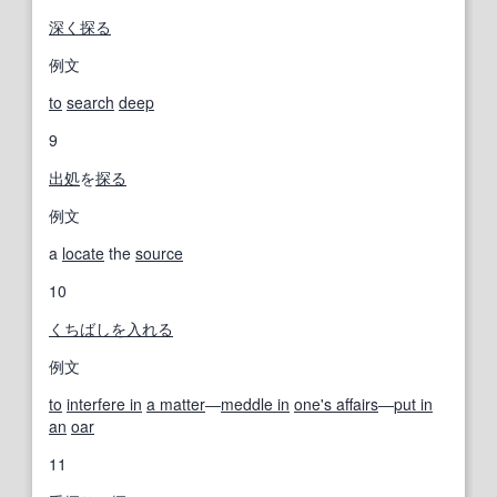
深く
探る
例文
to
search
deep
9
出処
を
探る
例文
a
locate
the
source
10
くちばしを入れる
例文
to
interfere in
a matter
―
meddle in
one's affairs
―
put in
an
oar
11