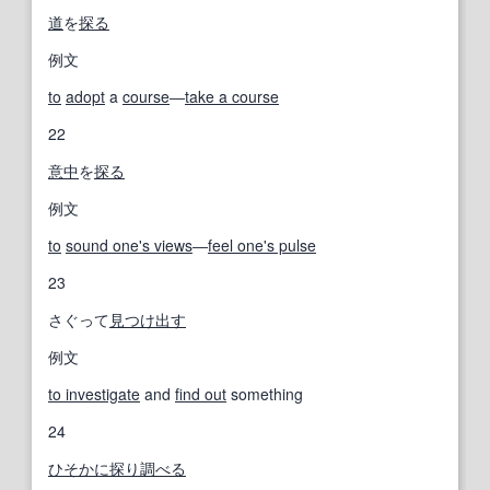
道
を
探る
例文
to
adopt
a
course
―
take a course
22
意中
を
探る
例文
to
sound one's views
―
feel one's pulse
23
さぐって
見つけ出す
例文
to investigate
and
find out
something
24
ひそかに
探り
調べる