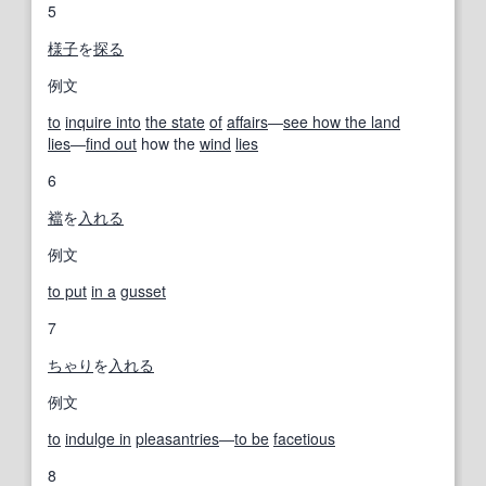
5
様子
を
探る
例文
to
inquire into
the state
of
affairs
―
see how the land
lies
―
find out
how the
wind
lies
6
襠
を
入れる
例文
to put
in a
gusset
7
ちゃり
を
入れる
例文
to
indulge in
pleasantries
―
to be
facetious
8