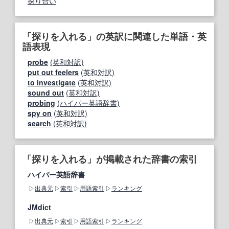
探り合い
「探りを入れる」の英訳に関連した単語・英
語表現
probe
(英和対訳)
put out feelers
(英和対訳)
to investigate
(英和対訳)
sound out
(英和対訳)
probing
(ハイパー英語辞書)
spy on
(英和対訳)
search
(英和対訳)
「探りを入れる」が掲載された辞書の索引
ハイパー英語辞書
出典元
索引
用語索引
ランキング
JMdict
出典元
索引
用語索引
ランキング