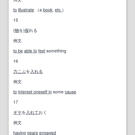
to
illustrate
（a
book
,
etc.
）
15
(
物
を)
探
れる
例文
to be
able to
feel
something
16
力こぶ
を
入れる
例文
to
interest oneself in
some
cause
17
ギヤ
を
入れて
おく
例文
having
gears
engaged