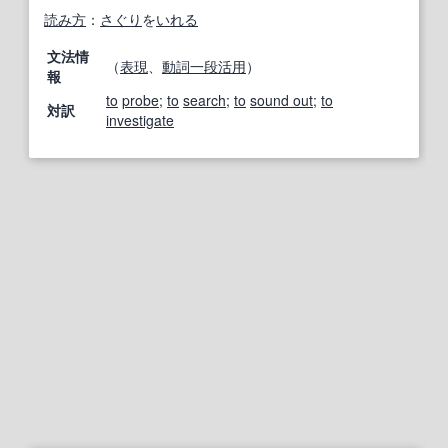
読み方
：
さぐり
を
いれる
文法情
（
表現
、
動詞
一段活用
）
報
to
probe
;
to
search
;
to
sound out
;
to
対訳
investigate