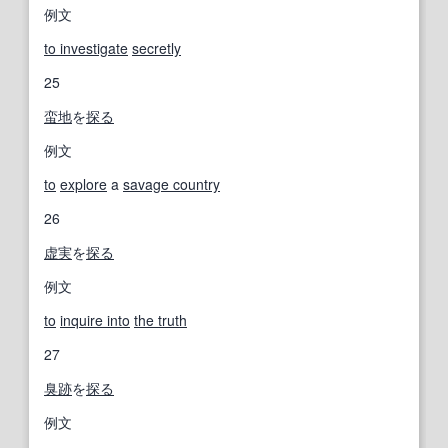
例文
to investigate
secretly
25
蛮地
を
探る
例文
to
explore
a
savage country
26
虚実
を
探る
例文
to
inquire into
the truth
27
臭跡
を
探る
例文