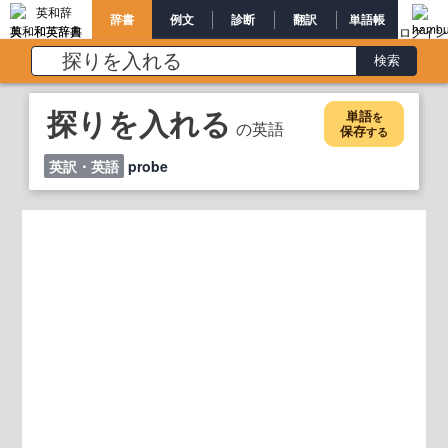
辞書
例文
診断
翻訳
単語帳
英和和英辞書
ログイン
探りを入れる
単語
を
の英語
保存
する
英訳・英語
probe