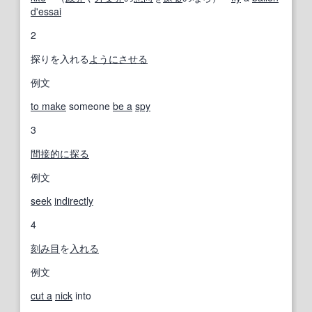
d'essai
2
探りを入れる
ように
させる
例文
to make
someone
be a
spy
3
間接的に
探る
例文
seek
indirectly
4
刻み目
を
入れる
例文
cut a
nick
into