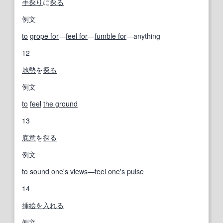
手探り
に
探る
例文
to
grope for
―
feel for
―
fumble for
―anything
12
地勢
を
探る
例文
to
feel
the ground
13
底意
を
探る
例文
to
sound one's views
―
feel one's pulse
14
挿絵を入れる
例文