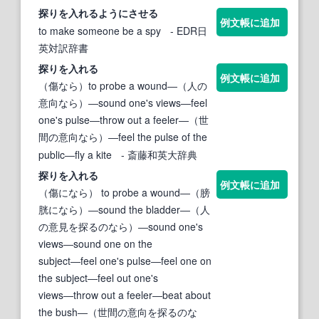
探りを入れる
ようにさせる
例文帳に追加
to make someone be a spy
- EDR日
英対訳辞書
探りを入れる
例文帳に追加
（傷なら）to probe a wound―（人の
意向なら）―sound one's views―feel
one's pulse―throw out a feeler―（世
間の意向なら）―feel the pulse of the
public―fly a kite
- 斎藤和英大辞典
探りを入れる
例文帳に追加
（傷になら） to probe a wound―（膀
胱になら）―sound the bladder―（人
の意見を探るのなら）―sound one's
views―sound one on the
subject―feel one's pulse―feel one on
the subject―feel out one's
views―throw out a feeler―beat about
the bush―（世間の意向を探るのな