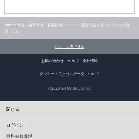
Weblio 辞書
>
英和辞典・和英辞典
>
ハイパー英語辞書
>
探りを入れる
の英
語・英訳
パソコン版で見る
お問い合わせ
ヘルプ
会社情報
クッキー・アクセスデータについて
©2026 GRAS Group, Inc.
閉じる
ログイン
無料会員登録