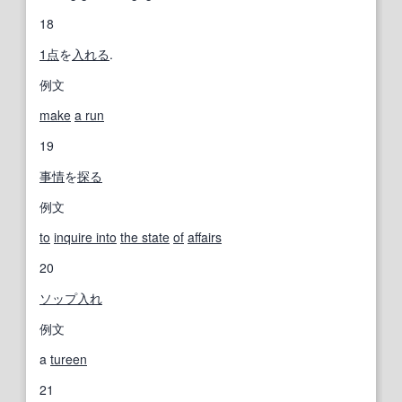
18
1点
を
入れる
.
例文
make
a run
19
事情
を
探る
例文
to
inquire into
the state
of
affairs
20
ソップ
入れ
例文
a
tureen
21