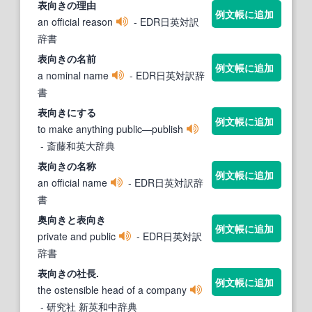
表向き
の理由
例文帳に追加
an official reason
- EDR日英対訳
辞書
表向き
の名前
例文帳に追加
a nominal name
- EDR日英対訳辞
書
表向き
にする
例文帳に追加
to make anything public―publish
- 斎藤和英大辞典
表向き
の名称
例文帳に追加
an official name
- EDR日英対訳辞
書
奥向きと
表向き
例文帳に追加
private and public
- EDR日英対訳
辞書
表向き
の社長.
例文帳に追加
the ostensible head of a company
- 研究社 新英和中辞典