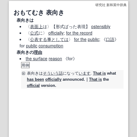
研究社 新和英中辞典
おもてむき 表向き
表向きは
〈
表面上
は〉
【形式ばった表現】
ostensibly
〈
公式
に〉
officially
;
for the record
〈
公表する
事
としては
〉
for the
public
; 《
口語
》
for
public
consumption
表向きの
理由
the surface
reason
《for》
用例
表向き
は
そういう
話
になって
います
.
That is
what
has been
officially
announced.｜
That is
the
official
version.