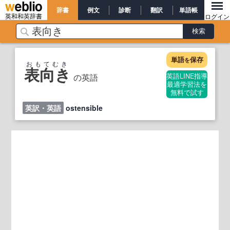
辞書
例文
診断
翻訳
単語帳
英和和英辞書
ログイン
単語
保存
を
おもてむき
表向き
の英語
英語LINE指導
最適学習法を
無料で試す
英訳・英語
ostensible