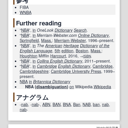
参考
FIBA
WNBA
Further reading
“
NBA
”,
in
OneLook
Dictionary
Search
.
“
NBA
”,
in
Merriam-Webster.com
Online Dictionary
,
Springfield
,
Mass.
:
Merriam-Webster
, 1996–present.
“
NBA
”,
in
The
American
Heritage
Dictionary
of the
English Language
,
5th
edition
,
Boston
,
Mass.
:
Houghton
Mifflin
Harcourt
,
2016
,
.
→
ISBN
“
NBA
”,
in
Collins English Dictionary
, 2011–present.
“
NBA
”,
in
Cambridge
English Dictionary
,
Cambridge
,
Cambridgeshire
:
Cambridge University Press
, 1999–
present.
NBA
in
Britannica Dictionary
NBA (
disambiguation
)
on
Wikipedia.
Wikipedia
アナグラム
-
nab
,
-
nab
-
,
ABN
,
BAN
,
BNA
,
Ban
,
NAB
,
ban
,
nab
,
nab
-
Weblio例文辞書