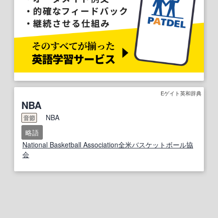
Eゲイト英和辞典
NBA
NBA
音節
略語
National Basketball Association
全米
バスケットボール
協
会