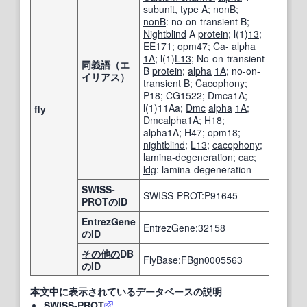
subunit
,
type A
;
nonB
;
nonB
: no-on-transient B;
Nightblind
A
protein
; l(1)
13
;
EE171; opm47;
Ca
-
alpha
1A
; l(1)
L13
; No-on-transient
同義語（エ
B
protein
;
alpha
1A
; no-on-
イリアス）
transient B;
Cacophony
;
P18; CG1522; Dmca1A;
l(1)11Aa;
Dmc
alpha
1A
;
fly
Dmcalpha1A; H18;
alpha1A; H47; opm18;
nightblind
;
L13
;
cacophony
;
lamina-degeneration;
cac
;
ldg
: lamina-degeneration
SWISS-
SWISS-PROT:P91645
PROTのID
EntrezGene
EntrezGene:32158
のID
その他の
DB
FlyBase:FBgn0005563
のID
本文中に表示されているデータベースの説明
SWISS-PROT