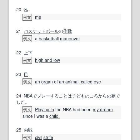
20
私
me
例文
21
バスケットボール
の
作戦
a
basketball
maneuver
例文
22
上下
high and low
例文
23
目
an
organ
of an
animal
,
called
eye
例文
24
NBAで
プレーする
ことは
子どもの
ころ
からの
夢
で
した。
Playing in
the NBA had been
my dream
例文
since I was a
child.
25
内戦
civil
strife
例文