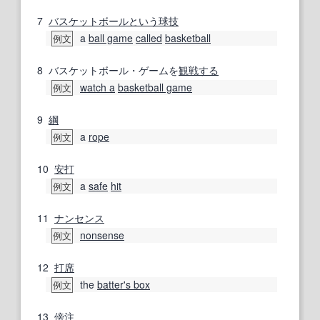
7
バスケットボール
という
球技
a
ball game
called
basketball
例文
8
バスケットボール・ゲームを
観戦する
watch a
basketball game
例文
9
綱
a
rope
例文
10
安打
a
safe
hit
例文
11
ナンセンス
nonsense
例文
12
打席
the
batter's box
例文
13
傍注