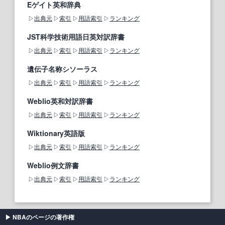
Eゲイト英和辞典
出典元
索引
用語索引
ランキング
JST科学技術用語日英対訳辞書
出典元
索引
用語索引
ランキング
遺伝子名称シソーラス
出典元
索引
用語索引
ランキング
Weblio英和対訳辞書
出典元
索引
用語索引
ランキング
Wiktionary英語版
出典元
索引
用語索引
ランキング
Weblio例文辞書
出典元
索引
用語索引
ランキング
NBAのページの著作権