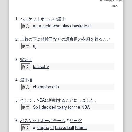
nba
1
バスケットボール
の
選手
an
athlete
who
plays
basketball
例文
2
上着
の下
に
鎖帷子
などの
護身用
の
衣服
を着る
こと
uj
例文
3
籃
細工
basketry
例文
4
選手権
championship
例文
5
そして
，NBA
に挑戦する
ことに
し
ました
。
So I
decided to
try for
the NBA.
例文
6
バスケットボールチーム
の
リーグ
a
league
of
basketball
teams
例文