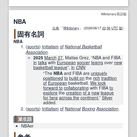
Wiktionary英語版
NBA
出典
:『
Wiktionary
』 (2026/06/17
22
:
36
UTC
版
)
固有名詞
NBA
(
sports
)
Initialism
of
National Basketball
Association
.
2025
March
27
, Matias Grez, “NBA and FIBA
in
talks
with
European
soccer
teams
over
new
basketball league
”,
in
CNN
‎:
“The
NBA
and FIBA are
uniquely
positioned
to
build on
the
rich
tradition
of
European
basketball.
We look
forward to
collaborating
with FIBA
to
explore
the
creation
of a
new
league
for fans
across the
continent
,”
Silver
added.
(
sports
)
Initialism
of
National
Boxing
Association
.
派生語
NBAer