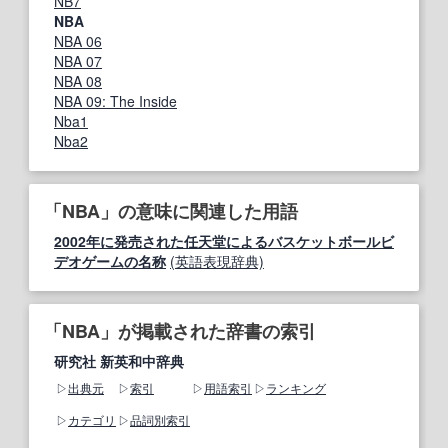
NB7
NBA
NBA 06
NBA 07
NBA 08
NBA 09: The Inside
Nba1
Nba2
「NBA」の意味に関連した用語
2002年に発売された任天堂によるバスケットボールビ
デオゲームの名称
(英語表現辞典)
「NBA」が掲載された辞書の索引
研究社 新英和中辞典
出典元
索引
用語索引
ランキング
カテゴリ
品詞別索引