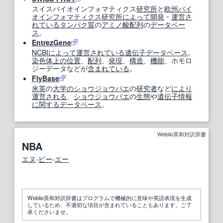
スイスバイオインフォマティクス
研究所
と
欧州
バイ
オインフォマティクス
研究所
によって
開発
・
運営
さ
れている
タンパク質
の
アミノ酸配列
の
データベー
ス
。
EntrezGene
NCBI
によって
運営
されている
遺伝子データベース
。
染色体
上の
位置
、
配列
、
発現
、
構造
、
機能
、ホモロ
ジーデータなどが
含まれている
。
FlyBase
米英
の
大学の
ショウジョウバエ
の
研究者
など
により
運営
される
、
ショウジョウバエ
の
生態
や
遺伝子情報
に関する
データベース
。
Weblio英和対訳辞書
NBA
エヌ
‐
ビー
‐
エー
Weblio英和対訳辞書はプログラムで機械的に意味や英語表現を生成
しているため、不適切な項目が含まれていることもあります。ご了
承くださいませ。