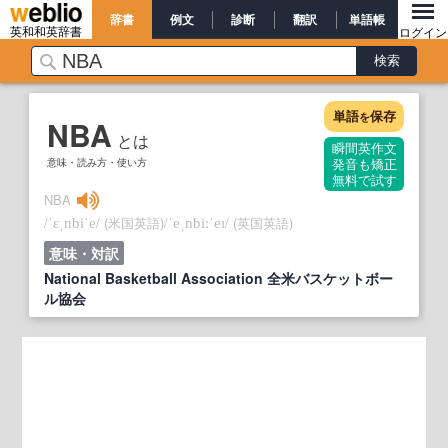
辞書
例文
診断
翻訳
単語帳
英和和英辞書
ログイン
単語
保存
を
NBA
とは
瞬間英作文
意味・読み方・使い方
発音も矯正
無料で試す
NBA
/
/
(米国英語)
/
/
(英国英語)
ˈɛˌnbiˈe
ˈeˌnbi:ˈeɪ
意味・対訳
National Basketball Association 全米バスケットボー
ル協会