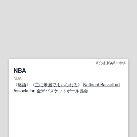
研究社 新英和中辞典
NBA
NBA
《
略語
》《
主に
米国
で用いられる
》
National Basketball
Association
全米
バスケットボール
協会
.