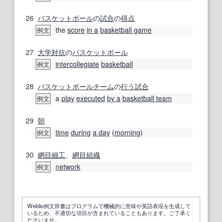
26
バスケットボール
の
試合
の
得点
the
score
in a
basketball game
例文
27
大学
対抗
の
バスケットボール
intercollegiate
basketball
例文
28
バスケットボールチーム
の
行う
試合
a
play
executed
by a
basketball team
例文
29
朝
time
during
a day
(
morning
)
例文
30
網目
細工
、
網目
組織
network
例文
Weblio例文辞書はプログラムで機械的に意味や英語表現を生成して
いるため、不適切な項目が含まれていることもあります。ご了承く
ださいませ。