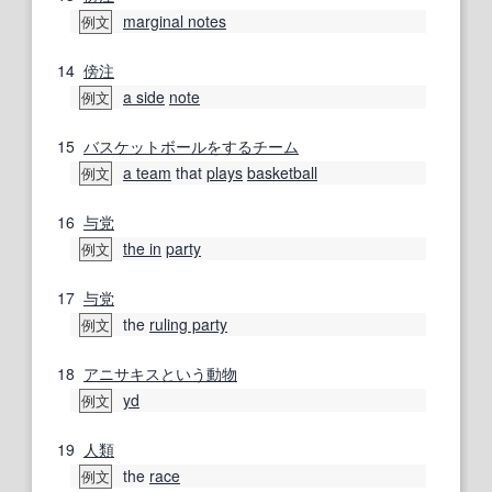
marginal notes
例文
14
傍注
a side
note
例文
15
バスケットボール
をする
チーム
a team
that
plays
basketball
例文
16
与党
the in
party
例文
17
与党
the
ruling party
例文
18
アニサキス
という
動物
yd
例文
19
人類
the
race
例文