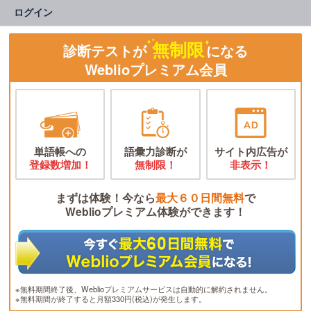
ログイン
無制限
診断テストが
になる
Weblioプレミアム会員
単語帳への
語彙力診断が
サイト内広告が
登録数増加！
無制限！
非表示！
まずは体験！今なら
最大６０日間無料
で
Weblioプレミアム体験ができます！
※無料期間終了後、Weblioプレミアムサービスは自動的に解約されません。
※無料期間が終了すると月額330円(税込)が発生します。