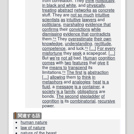
from correlation. They
think
holistically
,
in black and white
, and
physically
,
treating
abstract
networks
as
concrete
stuff. They are
not so much
intuitive
scientists
as
intuitive
lawyers
and
politicians
,
marshaling
evidence that
confirms
their
convictions
while
dismissing
evidence that
contradicts
them.
²⁴
They
overestimate
their own
knowledge
,
understanding
,
rectitude
,
competence
, and luck.
²⁵
[
…
]
For every
misfortune
they
seek
a scapegoat.
[
…
]
But
we
’
re
not all
bad.
Human
cognition
comes
with
two
features
that
give
it
the
means to
transcend
its
limitations.
²⁹
The first
is
abstraction
[
…
]
allowing
them
to
think
in
metaphors
and
analogies
:
heat
is a
fluid
, a
message
is a
container
, a
society
is a
family
,
obligations
are
bonds.
The second
stepladder
of
cognition
is
its
combinatorial
,
recursive
power.
関連する語
human nature
law of nature
nature of the beast