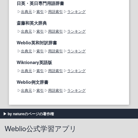
日英・英日専門用語辞書
出典元
索引
用語索引
ランキング
斎藤和英大辞典
出典元
索引
用語索引
ランキング
Weblio英和対訳辞書
出典元
索引
用語索引
ランキング
Wiktionary英語版
出典元
索引
用語索引
ランキング
Weblio例文辞書
出典元
索引
用語索引
ランキング
by natureのページの著作権
Weblio公式学習アプリ