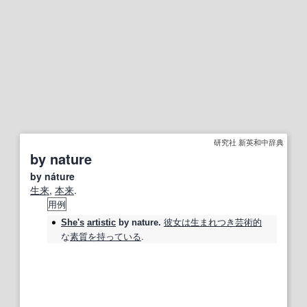
研究社 新英和中辞典
by nature
by náture
生来
,
本来
.
用例
彼女は
生まれつき
芸術的
She's
artistic
by nature
.
な
素質
を持っている
.