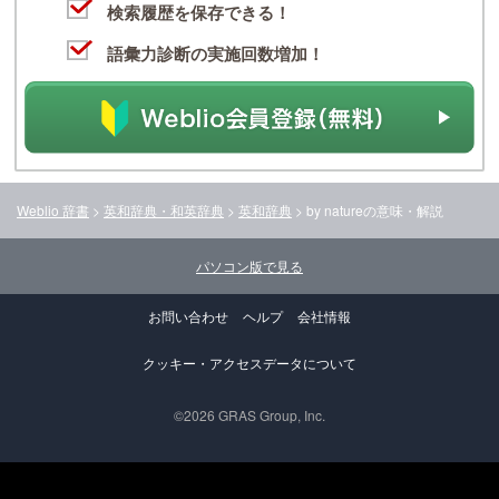
検索履歴を保存できる！
語彙力診断の実施回数増加！
Weblio 辞書
>
英和辞典・和英辞典
>
英和辞典
>
by nature
の意味・解説
パソコン版で見る
お問い合わせ
ヘルプ
会社情報
クッキー・アクセスデータについて
©2026 GRAS Group, Inc.