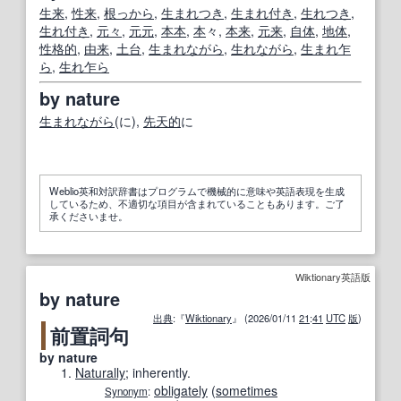
生来
,
性来
,
根っから
,
生まれつき
,
生まれ付き
,
生れつき
,
生れ付き
,
元々
,
元元
,
本
本
,
本
々,
本来
,
元来
,
自体
,
地体
,
性格
的
,
由来
,
土台
,
生まれながら
,
生れながら
,
生まれ乍
ら
,
生れ乍ら
by nature
生まれながら
(に),
先天的
に
Weblio英和対訳辞書はプログラムで機械的に意味や英語表現を生成
しているため、不適切な項目が含まれていることもあります。ご了
承くださいませ。
Wiktionary英語版
by nature
出典
:『
Wiktionary
』 (2026/01/11
21
:
41
UTC
版
)
前置詞句
by nature
Naturally
; inherently.
obligately
(
sometimes
Synonym
: