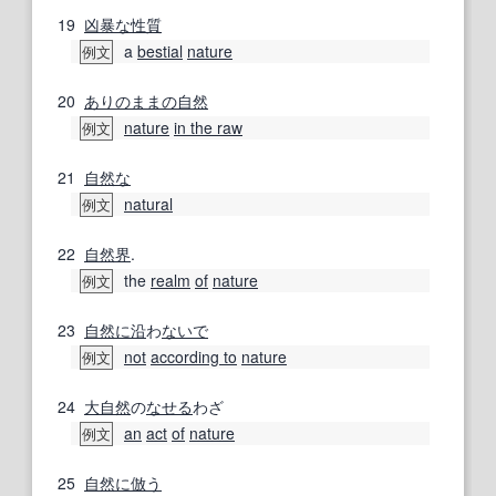
19
凶暴な
性質
a
bestial
nature
例文
20
ありのままの
自然
nature
in the raw
例文
21
自然な
natural
例文
22
自然界
.
the
realm
of
nature
例文
23
自然に
沿
わ
ないで
not
according to
nature
例文
24
大自然
の
なせる
わざ
an
act
of
nature
例文
25
自然に
倣う