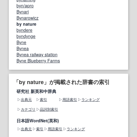
byn/apro
Bynari
Bynarowicz
by nature
byndere
byndynge
Byne
Bynea
Bynea railway station
Byne Blueberry Farms
「by nature」が掲載された辞書の索引
研究社 新英和中辞典
出典元
索引
用語索引
ランキング
カテゴリ
品詞別索引
日本語WordNet(英和)
出典元
索引
用語索引
ランキング