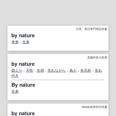
日英・英日専門用語辞書
by nature
本来
，
生来
斎藤和英大辞典
by nature
固より
；
天性
；
生得
；
生れながら
；
為人
；
先天的
；
生れ
付き
By nature
生来
Weblio英和対訳辞書
by nature