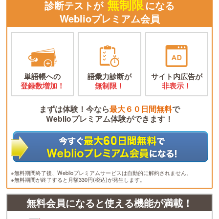
無制限
診断テストが
になる
Weblioプレミアム会員
単語帳への
語彙力診断が
サイト内広告が
登録数増加！
無制限！
非表示！
まずは体験！今なら
最大６０日間無料
で
Weblioプレミアム体験ができます！
※無料期間終了後、Weblioプレミアムサービスは自動的に解約されません。
※無料期間が終了すると月額330円(税込)が発生します。
無料会員になると使える機能が満載！