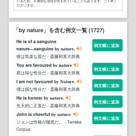
いるため、不適切な項目が含まれていることもあります。ご了承く
ださいませ。
「by nature」を含む例文一覧 (1727)
He is of a sanguine
例文帳に追加
nature―sanguine
.
by
nature
彼は気楽な質だ
- 斎藤和英大辞典
You are favoured
by
nature
例文帳に追加
君は得な性分だ
- 斎藤和英大辞典
I am not favoured
.
by
Nature
例文帳に追加
僕は損な性分だ
- 斎藤和英大辞典
He is honest
.
by
nature
例文帳に追加
先天的に正直だ
- 斎藤和英大辞典
John is cheerful
.
by
nature
例文帳に追加
ジョンは性格が陽気だ。
- Tanaka
Corpus