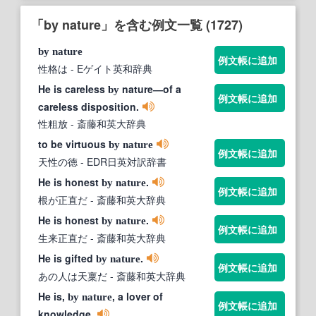
「by nature」を含む例文一覧 (1727)
by
nature
例文帳に追加
性格は
- Eゲイト英和辞典
He is careless
nature―of a
by
例文帳に追加
careless disposition.
性粗放
- 斎藤和英大辞典
to be virtuous
by
nature
例文帳に追加
天性の徳
- EDR日英対訳辞書
He is honest
.
by
nature
例文帳に追加
根が正直だ
- 斎藤和英大辞典
He is honest
.
by
nature
例文帳に追加
生来正直だ
- 斎藤和英大辞典
He is gifted
.
by
nature
例文帳に追加
あの人は天稟だ
- 斎藤和英大辞典
He is,
, a lover of
by
nature
例文帳に追加
knowledge.