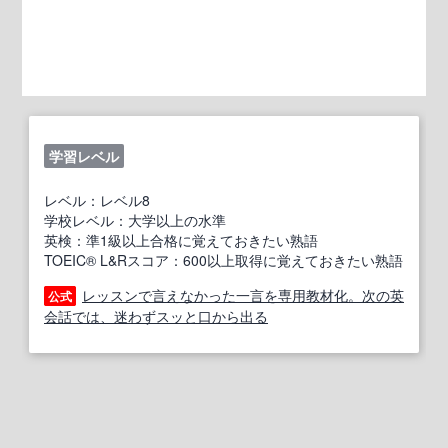
学習レベル
レベル：レベル8
学校レベル：大学以上の水準
英検：準1級以上合格に覚えておきたい熟語
TOEIC® L&Rスコア：600以上取得に覚えておきたい熟語
レッスンで言えなかった一言を専用教材化。次の英
公式
会話では、迷わずスッと口から出る