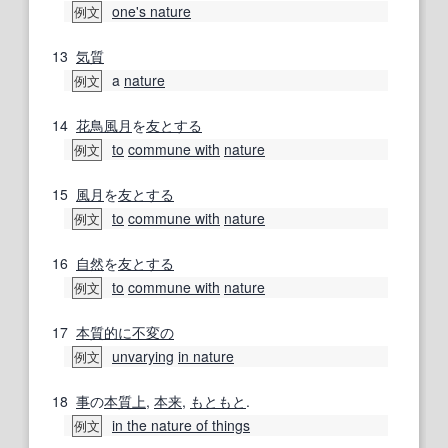
one's nature
例文
13
気質
a
nature
例文
14
花鳥風月
を
友
とする
to
commune with
nature
例文
15
風月
を
友
とする
to
commune with
nature
例文
16
自然
を
友
とする
to
commune with
nature
例文
17
本質的に
不変の
unvarying
in nature
例文
18
事
の
本質
上
,
本来
,
もともと
.
in the nature of things
例文