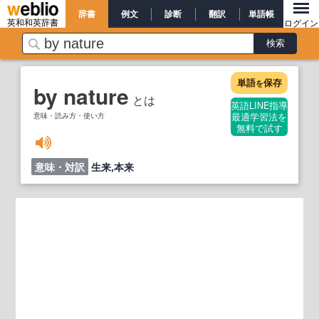
辞書
例文
診断
翻訳
単語帳
英和和英辞書
ログイン
単語
保存
を
by nature
とは
英語LINE指導
意味・読み方・使い方
最適学習法を
無料で試す
意味・対訳
生来,本来