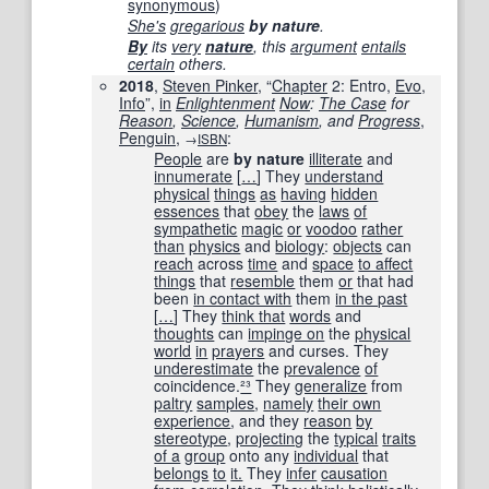
synonymous
)
She's
gregarious
by nature
.
By
its
very
nature
, this
argument
entails
certain
others.
2018
,
Steven Pinker
, “
Chapter
2: Entro,
Evo
,
Info
”,
in
Enlightenment
Now
:
The Case
for
Reason
,
Science
,
Humanism
, and
Progress
,
Penguin
,
:
→
ISBN
People
are
by nature
illiterate
and
innumerate
[
…
]
They
understand
physical
things
as
having
hidden
essences
that
obey
the
laws
of
sympathetic
magic
or
voodoo
rather
than
physics
and
biology
:
objects
can
reach
across
time
and
space
to affect
things
that
resemble
them
or
that had
been
in contact with
them
in the past
[
…
]
They
think that
words
and
thoughts
can
impinge on
the
physical
world
in
prayers
and curses. They
underestimate
the
prevalence
of
coincidence.
²³
They
generalize
from
paltry
samples
,
namely
their own
experience
, and they
reason
by
stereotype
,
projecting
the
typical
traits
of a
group
onto any
individual
that
belongs
to
it.
They
infer
causation