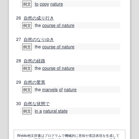
to
copy
nature
例文
26
自然の
成り行き
the
course of nature
例文
27
自然の
なりゆき
the
course of nature
例文
28
自然の
経路
the
course of nature
例文
29
自然の
驚異
the
marvels
of
nature
例文
30
自然な
状態で
in a
natural state
例文
Weblio例文辞書はプログラムで機械的に意味や英語表現を生成して