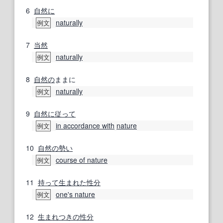
6
自然に
naturally
例文
7
当然
naturally
例文
8
自然の
ままに
naturally
例文
9
自然に
従って
in accordance with
nature
例文
10
自然の
勢い
course of nature
例文
11
持って生まれた
性分
one's nature
例文
12
生まれつきの
性分