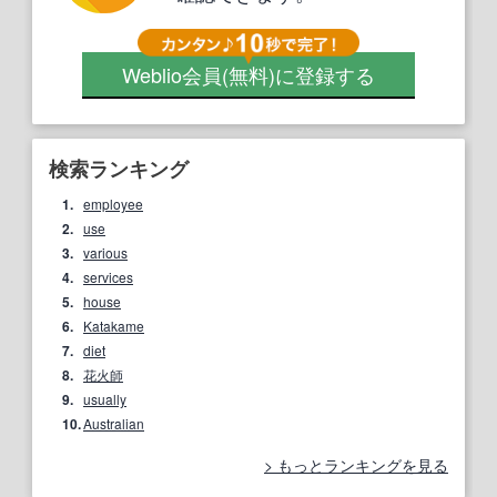
Weblio会員
(無料)
に登録する
検索ランキング
1.
employee
2.
use
3.
various
4.
services
5.
house
6.
Katakame
7.
diet
8.
花火師
9.
usually
10.
Australian
もっとランキングを見る