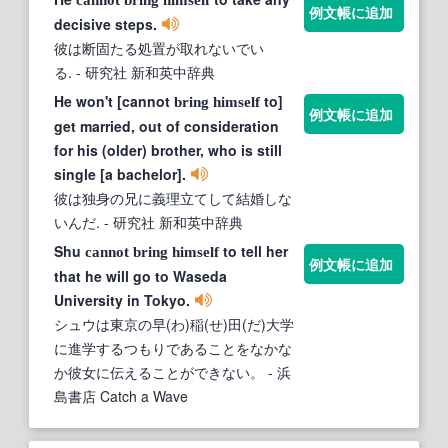
例文帳に追加
decisive steps.
彼は断固たる処置が取れないでい
る.
- 研究社 新和英中辞典
He won't [cannot
to]
bring
himself
例文帳に追加
get married, out of consideration
for his (older) brother, who is still
single [a bachelor].
彼は独身の兄に義理立てして結婚しな
いんだ.
- 研究社 新和英中辞典
Shu
to tell her
cannot
bring
himself
例文帳に追加
that he will go to Waseda
University in Tokyo.
シュウは東京の早(わ)稲(せ)田(だ)大学
に進学するつもりであることをなかな
か彼女に伝えることができない。
- 浜
島書店 Catch a Wave