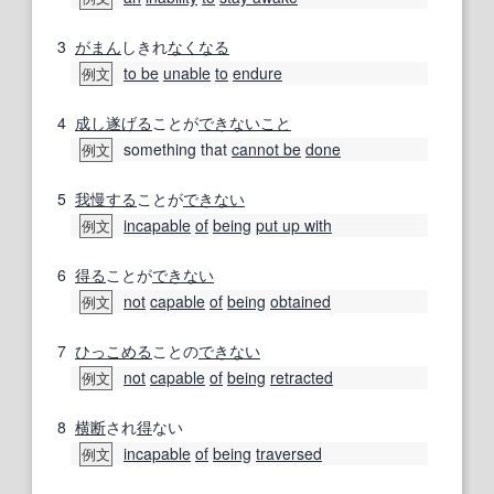
3
がまん
しきれ
なくなる
to be
unable
to
endure
例文
4
成し遂げる
ことが
できないこと
something that
cannot be
done
例文
5
我慢する
ことが
できない
incapable
of
being
put up with
例文
6
得る
ことが
できない
not
capable
of
being
obtained
例文
7
ひっこめる
ことの
できない
not
capable
of
being
retracted
例文
8
横断
され
得
ない
incapable
of
being
traversed
例文