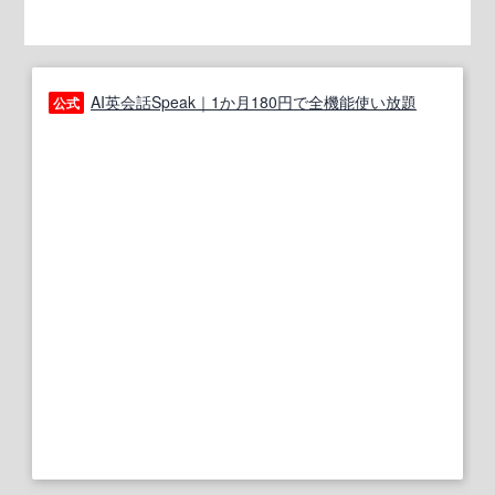
AI英会話Speak｜1か月180円で全機能使い放題
公式