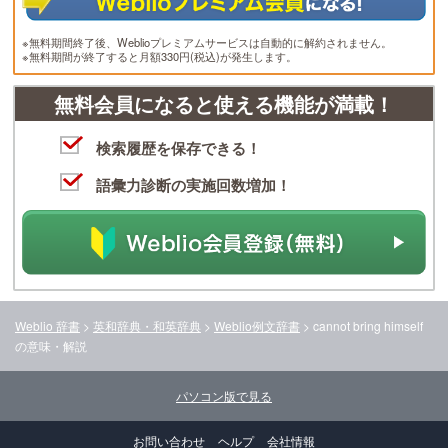
※無料期間終了後、Weblioプレミアムサービスは自動的に解約されません。
※無料期間が終了すると月額330円(税込)が発生します。
無料会員になると使える機能が満載！
検索履歴を保存できる！
語彙力診断の実施回数増加！
Weblio 辞書
>
英和辞典・和英辞典
>
Weblio例文辞書
>
cannot bring himself
の意味・解説
パソコン版で見る
お問い合わせ
ヘルプ
会社情報