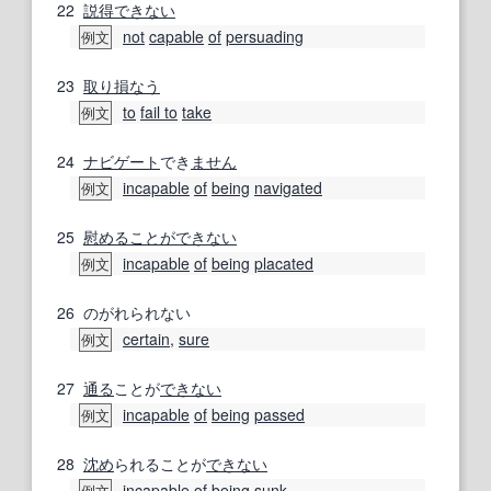
22
説得
できない
not
capable
of
persuading
例文
23
取り損なう
to
fail to
take
例文
24
ナビゲート
でき
ません
incapable
of
being
navigated
例文
25
慰めることができない
incapable
of
being
placated
例文
26
のがれられない
certain
,
sure
例文
27
通る
ことが
できない
incapable
of
being
passed
例文
28
沈め
られることが
できない
incapable
of
being
sunk
例文