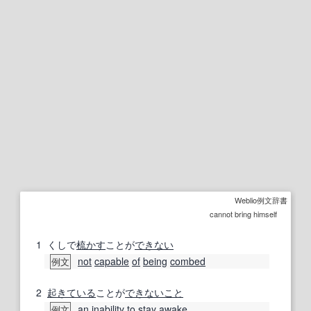
Weblio例文辞書
cannot bring himself
1
くしで
梳かす
ことが
できない
not
capable
of
being
combed
例文
2
起きている
ことが
できないこと
an
inability
to
stay awake
例文