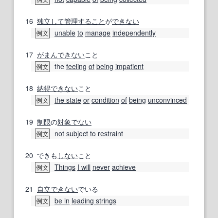
16
独立して
管理すること
が
できない
unable
to
manage
independently
例文
17
がまんできない
こと
the
feeling
of
being
impatient
例文
18
納得できない
こと
the state
or
condition
of
being
unconvinced
例文
19
制限
の
対象
でない
not
subject to
restraint
例文
20
できも
しない
こと
Things
I will
never
achieve
例文
21
自立
できない
でいる
be in
leading strings
例文