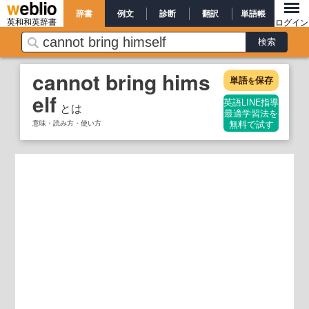
辞書
例文
診断
翻訳
単語帳
英和和英辞書
ログイン
cannot bring hims
単語
保存
を
elf
英語LINE指導
とは
最適学習法を
意味・読み方・使い方
無料で試す