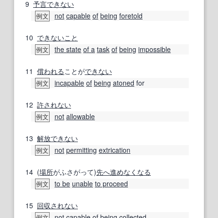
9
予言
できない
not
capable
of
being
foretold
例文
10
できないこと
the state
of a
task
of
being
impossible
例文
11
償
われる
ことが
できない
incapable
of
being
atoned
for
例文
12
許されない
not
allowable
例文
13
解放
できない
not
permitting
extrication
例文
14
(
場所
がふさがって)
先へ
進め
なくなる
to be
unable
to proceed
例文
15
回収
されない
not
capable
of
being
collected
例文