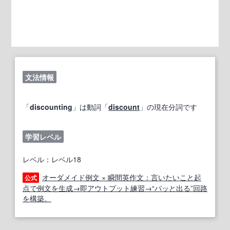
文法情報
「
discounting
」は動詞「
discount
」の現在分詞です
学習レベル
レベル：レベル18
オーダメイド例文 × 瞬間英作文：言いたいこと起
公式
点で例文を生成→即アウトプット練習→“パッと出る”回路
を構築。