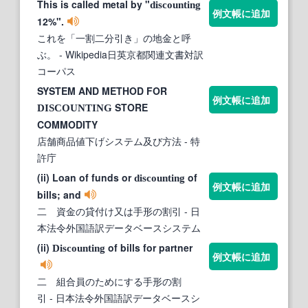
This is called metal by "
discounting
例文帳に追加
12%".
これを「一割二分引き」の地金と呼
ぶ。
- Wikipedia日英京都関連文書対訳
コーパス
SYSTEM AND METHOD FOR
例文帳に追加
STORE
DISCOUNTING
COMMODITY
店舗商品値下げシステム及び方法
- 特
許庁
(ii) Loan of funds or
of
discounting
例文帳に追加
bills; and
二 資金の貸付け又は手形の割引
- 日
本法令外国語訳データベースシステム
(ii)
of bills for partner
Discounting
例文帳に追加
二 組合員のためにする手形の割
引
- 日本法令外国語訳データベースシ