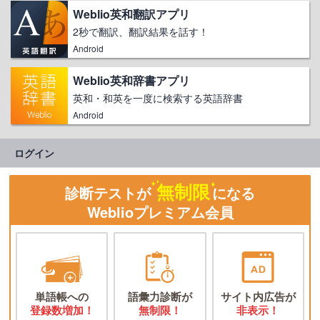
Weblio英和翻訳アプリ
2秒で翻訳、翻訳結果を話す！
Android
Weblio英和辞書アプリ
英和・和英を一度に検索する英語辞書
Android
ログイン
無制限
診断テストが
になる
Weblioプレミアム会員
単語帳への
語彙力診断が
サイト内広告が
登録数増加！
無制限！
非表示！