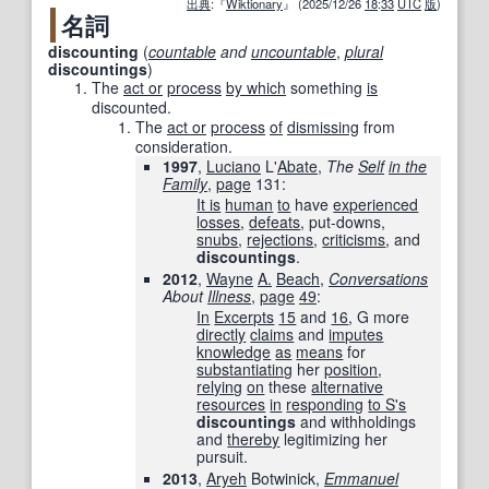
出典
:『
Wiktionary
』 (2025/12/26
18
:
33
UTC
版
)
名詞
discounting
(
countable
and
uncountable
,
plural
discountings
)
The
act or
process
by which
something
is
discounted.
The
act or
process
of
dismissing
from
consideration.
1997
,
Luciano
L'
Abate
,
The
Self
in the
Family
,
page
131
:
It is
human
to
have
experienced
losses
,
defeats
, put-downs,
snubs
,
rejections
,
criticisms
, and
discountings
.
2012
,
Wayne
A.
Beach
,
Conversations
About
Illness
,
page
49
:
In
Excerpts
15
and
16
, G more
directly
claims
and
imputes
knowledge
as
means
for
substantiating
her
position
,
relying
on
these
alternative
resources
in
responding
to S
's
discountings
and withholdings
and
thereby
legitimizing her
pursuit.
2013
,
Aryeh
Botwinick,
Emmanuel