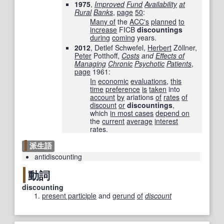
1975
,
Improved
Fund
Availability
at
Rural
Banks
,
page
50
:
Many of
the
ACC
's
planned
to
increase
FICB
discountings
during
coming
years.
2012
, Detlef Schwefel,
Herbert
Zöllner,
Peter
Potthoff,
Costs
and
Effects of
Managing
Chronic
Psychotic
Patients
,
page
1961
:
In
economic
evaluations
,
this
time
preference
is
taken
into
account
by
ariations
of
rates
of
discount
or
discountings
,
which
in most cases
depend on
the
current
average
interest
rates.
派生語
antidiscounting
動詞
discounting
present participle
and
gerund
of
discount