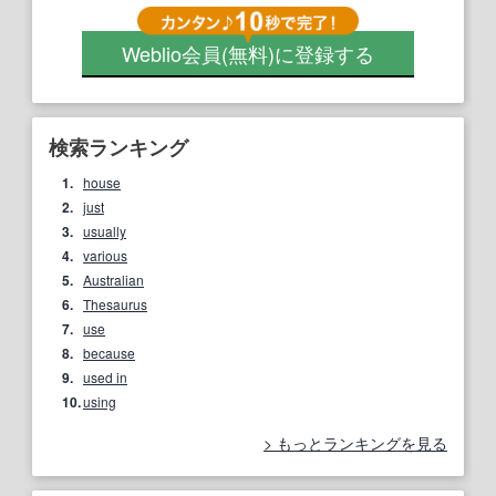
Weblio会員
(無料)
に登録する
検索ランキング
1.
house
2.
just
3.
usually
4.
various
5.
Australian
6.
Thesaurus
7.
use
8.
because
9.
used in
10.
using
もっとランキングを見る