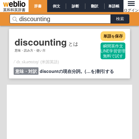
辞書
例文
診断
翻訳
単語帳
英和和英辞書
ログイン
単語
保存
を
discounting
とは
瞬間英作文
意味・読み方・使い方
LINE学習管理
無料で試す
/
/
(米国英語)
ˈdɪˌskaʊntɪŋ
意味・対訳
discountの現在分詞。(…を)割引する