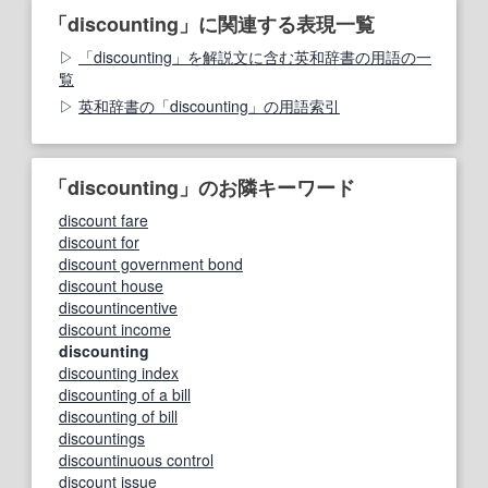
「discounting」に関連する表現一覧
「discounting」を解説文に含む英和辞書の用語の一
覧
英和辞書の「discounting」の用語索引
「discounting」のお隣キーワード
discount fare
discount for
discount government bond
discount house
discountincentive
discount income
discounting
discounting index
discounting of a bill
discounting of bill
discountings
discountinuous control
discount issue