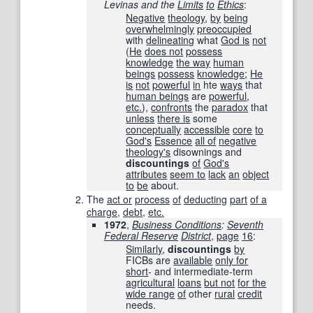
Levinas and the
Limits
to
Ethics
:
Negative
theology
,
by
being
overwhelmingly
preoccupied
with
delineating
what
God is
not
(
He
does not
possess
knowledge
the way
human
beings
possess
knowledge
;
He
is
not
powerful
in
hte
ways
that
human beings
are
powerful
,
etc.
),
confronts
the
paradox
that
unless
there is
some
conceptually
accessible
core
to
God's
Essence
all of
negative
theology
's
disownings and
discountings
of
God's
attributes
seem to
lack
an
object
to
be
about.
The
act or
process
of
deducting
part
of a
charge
,
debt
,
etc.
1972
,
Business Conditions
:
Seventh
Federal Reserve
District
,
page
16
:
Similarly
,
discountings
by
FICBs are
available
only for
short
- and intermediate-term
agricultural
loans
but not
for the
wide range
of
other
rural
credit
needs.