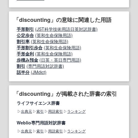
「discounting」の意味に関連した用語
手形割引
(JST科学技術用語日英対訳辞書)
公定歩合
(英和生命保険用語)
割引率
(英和生命保険用語)
手形割引歩合
(英和生命保険用語)
手形金利
(英和生命保険用語)
歩積み預金
(日英・英日専門用語)
割引
(専門用語対訳辞書)
話半分
(JMdict)
「discounting」が掲載された辞書の索引
ライフサイエンス辞書
出典元
索引
用語索引
ランキング
Weblio専門用語対訳辞書
出典元
索引
用語索引
ランキング