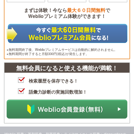
まずは体験！今なら
最大６０日間無料
で
Weblioプレミアム体験ができます！
※無料期間終了後、Weblioプレミアムサービスは自動的に解約されません。
※無料期間が終了すると月額330円(税込)が発生します。
無料会員になると使える機能が満載！
検索履歴を保存できる！
語彙力診断の実施回数増加！
Weblio 辞書
>
英和辞典・和英辞典
>
ライフサイエンス辞書
>
discounting
の