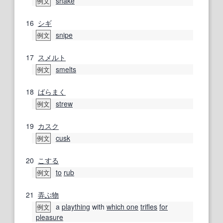
shake
例文
16
シギ
snipe
例文
17
スメルト
smelts
例文
18
ばらまく
strew
例文
19
カスク
cusk
例文
20
こする
to
rub
例文
21
弄ぶ
物
a
plaything
with
which one
trifles
for
例文
pleasure