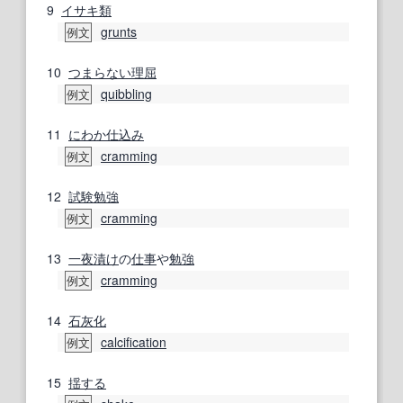
9
イサキ
類
grunts
例文
10
つまらない
理屈
quibbling
例文
11
にわか仕込み
cramming
例文
12
試験勉強
cramming
例文
13
一夜漬け
の
仕事
や
勉強
cramming
例文
14
石灰化
calcification
例文
15
揺する