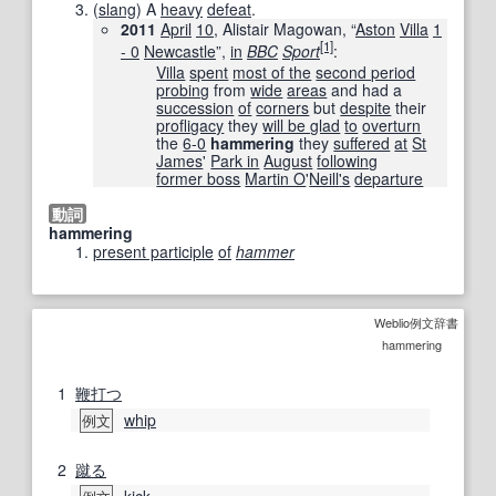
(
slang
)
A
heavy
defeat
.
2011
April
10
, Alistair Magowan, “
Aston
Villa
1
[1]
- 0
Newcastle
”,
in
BBC
Sport
:
Villa
spent
most of the
second period
probing
from
wide
areas
and had a
succession
of
corners
but
despite
their
profligacy
they
will be glad
to
overturn
the
6-0
hammering
they
suffered
at
St
James
'
Park in
August
following
former boss
Martin O
'
Neill
's
departure
動詞
hammering
present participle
of
hammer
Weblio例文辞書
hammering
1
鞭打つ
whip
例文
2
蹴る
kick