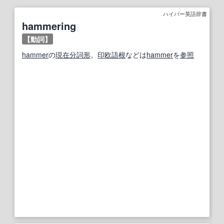
ハイパー英語辞書
hammering
【動詞】
hammer
の
現在分詞
形
。
印欧語
根
などは
hammer
を
参照