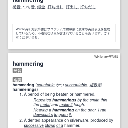
槌音
, つち
音
,
鍛金
,
打ち出し
,
打出し
,
打ちだし
Weblio英和対訳辞書はプログラムで機械的に意味や英語表現を生成
しているため、不適切な項目が含まれていることもあります。ご了
承くださいませ。
Wiktionary英語版
hammering
発音
名詞
hammering
(
countable
かつ
uncountable
,
複数形
hammerings
)
A
period of
being
beaten
or
hammered
.
Repeated
hammerings
by the
smith
thin
the
metal
and
make it
tough.
Hearing
a
hammering
on the
door
,
I ran
downstairs
to
open
it.
A
dented
appearance
on
silverware
,
produced
by
successive
blows
of a
hammer.