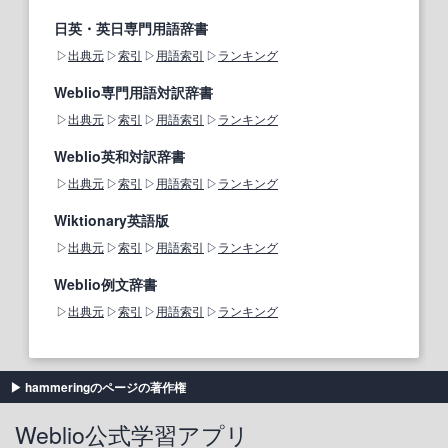
日英・英日専門用語辞書
出典元
索引
用語索引
ランキング
Weblio専門用語対訳辞書
出典元
索引
用語索引
ランキング
Weblio英和対訳辞書
出典元
索引
用語索引
ランキング
Wiktionary英語版
出典元
索引
用語索引
ランキング
Weblio例文辞書
出典元
索引
用語索引
ランキング
hammeringのページの著作権
Weblio公式学習アプリ