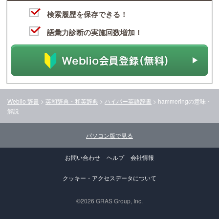
検索履歴を保存できる！
語彙力診断の実施回数増加！
Weblio 辞書
>
英和辞典・和英辞典
>
ハイパー英語辞書
>
hammering
の意味・
解説
パソコン版で見る
お問い合わせ
ヘルプ
会社情報
クッキー・アクセスデータについて
©2026 GRAS Group, Inc.