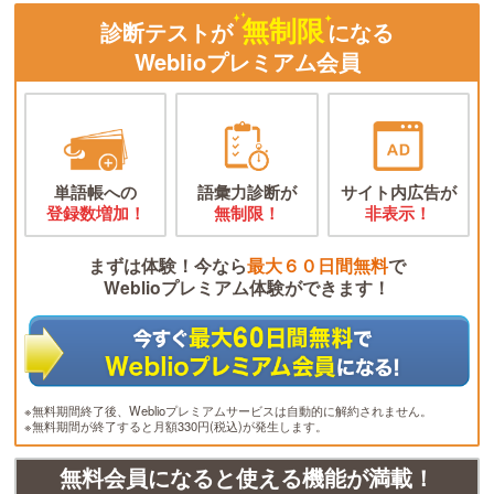
無制限
診断テストが
になる
Weblioプレミアム会員
単語帳への
語彙力診断が
サイト内広告が
登録数増加！
無制限！
非表示！
まずは体験！今なら
最大６０日間無料
で
Weblioプレミアム体験ができます！
※無料期間終了後、Weblioプレミアムサービスは自動的に解約されません。
※無料期間が終了すると月額330円(税込)が発生します。
無料会員になると使える機能が満載！