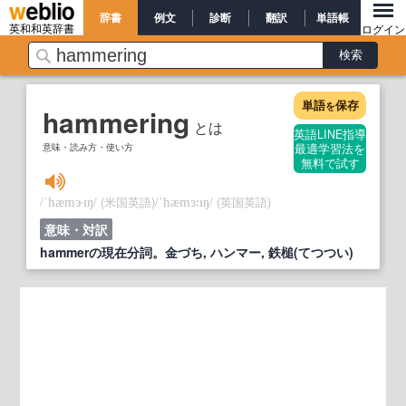
辞書
例文
診断
翻訳
単語帳
英和和英辞書
ログイン
単語
保存
を
hammering
とは
英語LINE指導
意味・読み方・使い方
最適学習法を
無料で試す
/
/
(米国英語)
/
/
(英国英語)
ˈhæmɝɪŋ
ˈhæmɜ:ɪŋ
意味・対訳
hammerの現在分詞。金づち, ハンマー, 鉄槌(てつつい)