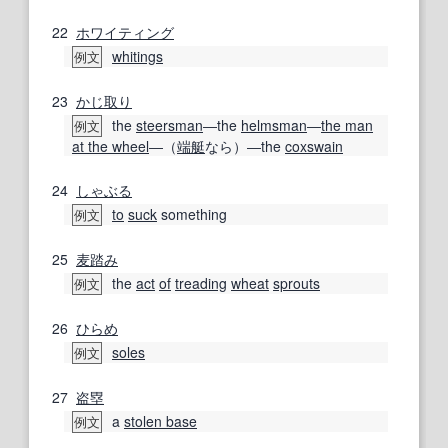
22
ホワイティング
whitings
例文
23
かじ取り
the
steersman
―the
helmsman
―
the man
例文
at the wheel
―（
端艇
なら）―the
coxswain
24
しゃぶる
to
suck
something
例文
25
麦踏み
the
act
of
treading
wheat
sprouts
例文
26
ひらめ
soles
例文
27
盗塁
a
stolen base
例文