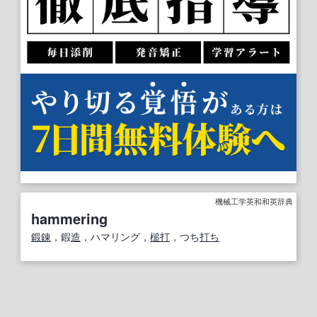
機械工学英和和英辞典
hammering
鍛錬
，鍜
造
，ハマリング，
槌打
，つち
打ち