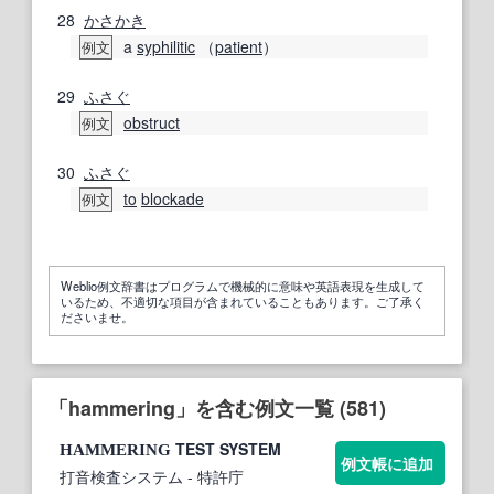
28
かさかき
a
syphilitic
（
patient
）
例文
29
ふさぐ
obstruct
例文
30
ふさぐ
to
blockade
例文
Weblio例文辞書はプログラムで機械的に意味や英語表現を生成して
いるため、不適切な項目が含まれていることもあります。ご了承く
ださいませ。
「hammering」を含む例文一覧 (581)
TEST SYSTEM
HAMMERING
例文帳に追加
打音検査システム
- 特許庁