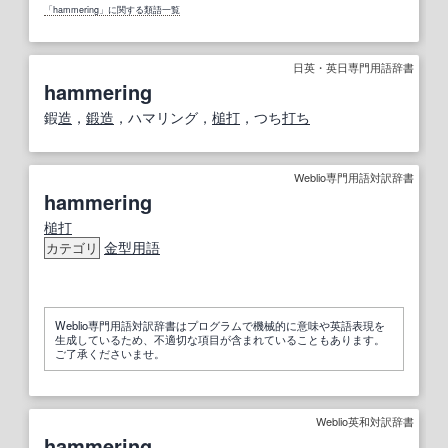
「hammering」に関する類語一覧
日英・英日専門用語辞書
hammering
鍜
造
，
鍛造
，ハマリング，
槌打
，つち
打ち
Weblio専門用語対訳辞書
hammering
槌打
金型用語
カテゴリ
Weblio専門用語対訳辞書はプログラムで機械的に意味や英語表現を
生成しているため、不適切な項目が含まれていることもあります。
ご了承くださいませ。
Weblio英和対訳辞書
hammering