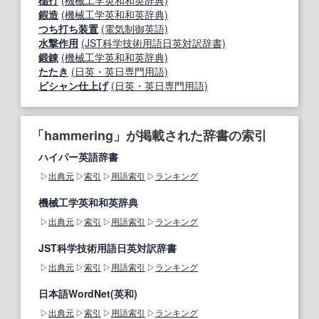
槌打
(機械工学英和和英辞典)
鍜造
(機械工学英和和英辞典)
つち打ち装置
(電気制御英語)
水撃作用
(JST科学技術用語日英対訳辞書)
鍛錬
(機械工学英和和英辞典)
たたき
(日英・英日専門用語)
ビシャン仕上げ
(日英・英日専門用語)
「hammering」が掲載された辞書の索引
ハイパー英語辞書
出典元
索引
用語索引
ランキング
機械工学英和和英辞典
出典元
索引
用語索引
ランキング
JST科学技術用語日英対訳辞書
出典元
索引
用語索引
ランキング
日本語WordNet(英和)
出典元
索引
用語索引
ランキング