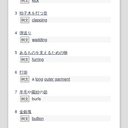
例文
3
拍子木
を打つ
音
clapping
例文
4
弾
送り
wadding
例文
5
あるもの
を支える
ための
物
furring
例文
6
打掛
a
long
outer garment
例文
7
羊毛
や
羅紗
の
節
burls
例文
8
金銀
塊
bullion
例文