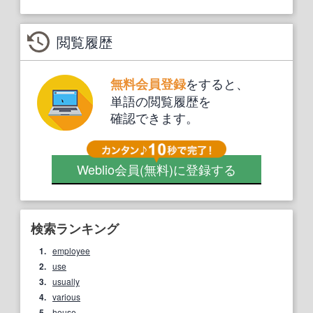
閲覧履歴
をすると、
無料会員登録
単語の閲覧履歴を
確認できます。
Weblio会員
(無料)
に登録する
検索ランキング
1.
employee
2.
use
3.
usually
4.
various
5.
house