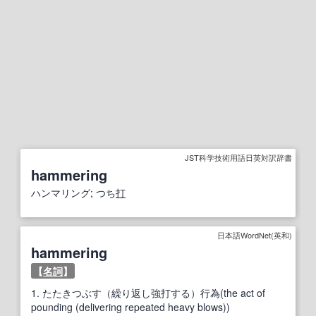
JST科学技術用語日英対訳辞書
hammering
ハンマリング; つち
打
日本語WordNet(英和)
hammering
【
名詞
】
1.
たたきつぶす（繰り返し強打する）行為(the act of
pounding (delivering repeated heavy blows))