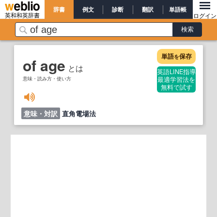
辞書
例文
診断
翻訳
単語帳
英和和英辞書
ログイン
単語
保存
を
of age
とは
英語LINE指導
意味・読み方・使い方
最適学習法を
無料で試す
意味・対訳
直角電場法