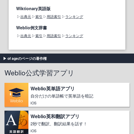
Wiktionary英語版
出典元
索引
用語索引
ランキング
Weblio例文辞書
出典元
索引
用語索引
ランキング
of ageのページの著作権
Weblio公式学習アプリ
Weblio英単語アプリ
自分だけの単語帳で英単語を暗記
iOS
Weblio英和翻訳アプリ
2秒で翻訳、翻訳結果を話す！
iOS