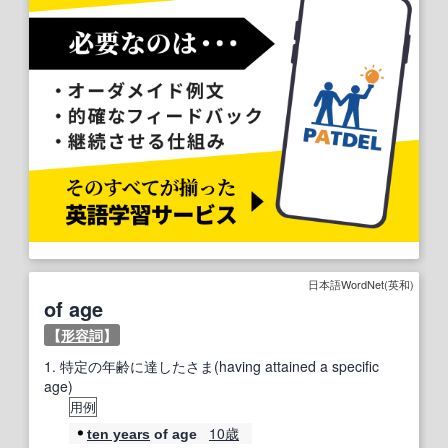
日本語WordNet(英和)
of age
【
形容詞
】
1.
特定の年齢に達したさま(having attained a specific
age)
用例
10
歳
ten years
of age