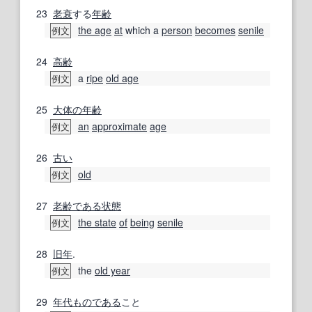
23
老衰
する
年齢
the age
at
which a
person
becomes
senile
例文
24
高齢
a
ripe
old age
例文
25
大体の
年齢
an
approximate
age
例文
26
古い
old
例文
27
老齢
である
状態
the state
of
being
senile
例文
28
旧年
.
the
old year
例文
29
年代
ものである
こと