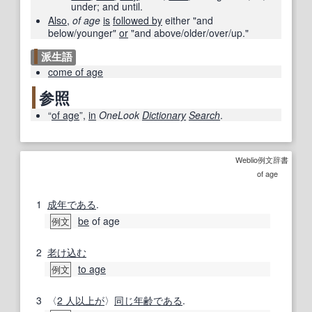
under; and until.
Also
,
of age
is
followed by
either "and
below/younger"
or
"and above/older/over/up."
派生語
come of age
参照
“
of age
”,
in
OneLook
Dictionary
Search
.
Weblio例文辞書
of age
1
成年
である
.
be
of age
例文
2
老け込む
to age
例文
3
〈
2 人
以上が
〉
同じ
年齢
である
.