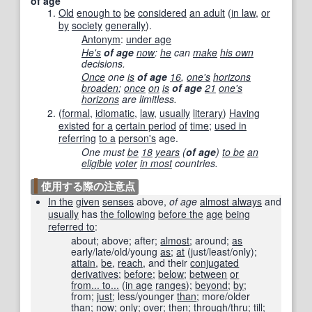
of age
Old
enough to
be
considered
an adult
(
in law
,
or
by
society
generally
).
Antonym
:
under age
He's
of age
now
:
he
can
make
his own
decisions.
Once
one
is
of age
16
,
one's
horizons
broaden
;
once
on
is
of age
21
one's
horizons
are limitless.
(
formal
,
idiomatic
,
law
,
usually
literary
)
Having
existed
for a
certain period
of
time
;
used in
referring
to a
person
's
age.
One must
be
18
years
(
of age
)
to be
an
eligible
voter
in most
countries.
使用する際の注意点
In the
given
senses
above,
of age
almost always
and
usually
has
the following
before the
age
being
referred to
:
about; above; after;
almost
; around;
as
early/late/old/young
as
;
at
(just/least/only);
attain
,
be
,
reach
, and their
conjugated
derivatives
;
before
;
below
;
between
or
from... to...
(
in age
ranges
);
beyond
;
by
;
from;
just
; less/younger
than
; more/older
than
;
now
;
only
; over;
then
; through/thru; till;