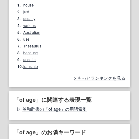
1.
house
2.
just
3.
usually
4.
various
5.
Australian
6.
use
7.
Thesaurus
8.
because
9.
used in
10.
translate
もっとランキングを見る
「of age」に関連する表現一覧
英和辞書の「of age」の用語索引
「of age」のお隣キーワード