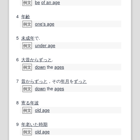
be
of an age
例文
4
年齢
one's age
例文
5
未成年
で.
under age
例文
6
大昔
からずっと
.
down
the
ages
例文
7
昔からずっと
，その
年月
を
ずっと
down
the
ages
例文
8
寄る
年波
old age
例文
9
年老いた
時期
old age
例文