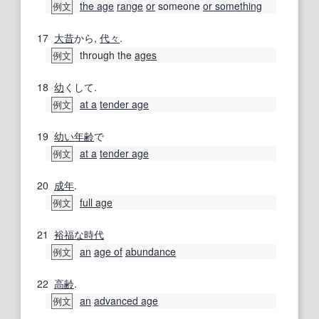
the age
range
or
someone
or something
例文
17
大昔
から,
代々
.
through the
ages
例文
18
幼
くして.
at a
tender age
例文
19
幼い
年齢
で
at a
tender age
例文
20
成年
.
full age
例文
21
裕福な
時代
an
age of
abundance
例文
22
高齢
.
an
advanced age
例文