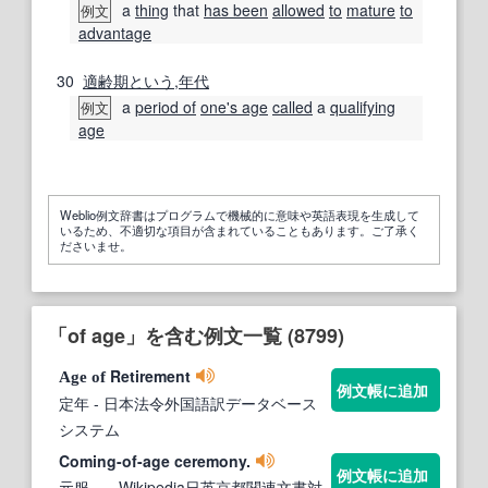
a
thing
that
has been
allowed
to
mature
to
例文
advantage
30
適齢期
という
,
年代
a
period of
one's age
called
a
qualifying
例文
age
Weblio例文辞書はプログラムで機械的に意味や英語表現を生成して
いるため、不適切な項目が含まれていることもあります。ご了承く
ださいませ。
「of age」を含む例文一覧 (8799)
Retirement
Age
of
例文帳に追加
定年
- 日本法令外国語訳データベース
システム
Coming-of-age ceremony.
例文帳に追加
元服。
- Wikipedia日英京都関連文書対