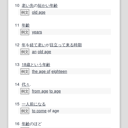
10
老い先
の
短かい
年齢
old age
例文
11
年齡
years
例文
12
年
を
経て
老い
が
目立って
来る
時期
an
old age
例文
13
18
歳
という
年齢
the age of
eighteen
例文
14
代々
.
from age
to age
例文
15
一人前になる
to come
of age
例文
16
年齢
のほど