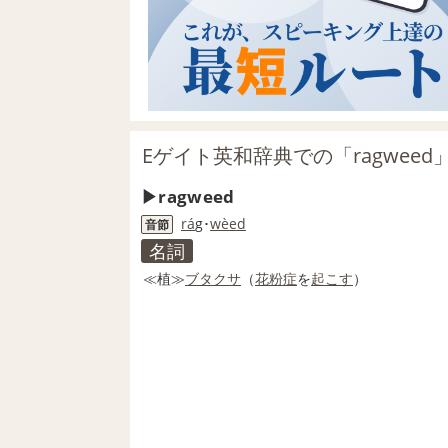
Eゲイト英和辞典での「ragweed
ragweed
ra
́g･
we
ed
音節
名詞
≪植≫
ブタクサ
（
花粉症
を
起こす
）