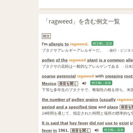
「ragweed」を含む例文一覧
例文
I'm
allergic
to
ragweed
.
例文帳に追加
ブタクサアレルギーアレルギーだ。
- 旅行・ビジネ
pollen
of the
ragweed
plant
is a
common
all
ブタクサの花粉は一般的なアレルゲンである
- 日本
coarse
perennial
ragweed
with
creeping
root
Mexico
例文帳に追加
発音を聞く
下等な多年生のブタクサで、匍匐性の根を持ち、米
the number of
pollen grains
(
usually
ragwee
period
and a
specified time
and
place
発音を
24時間を通じて、指定された時間と場所の標準的な
It is said that
hay fever
did not
use to
exist
i
fever
in
1961.
例文帳に追加
発音を聞く