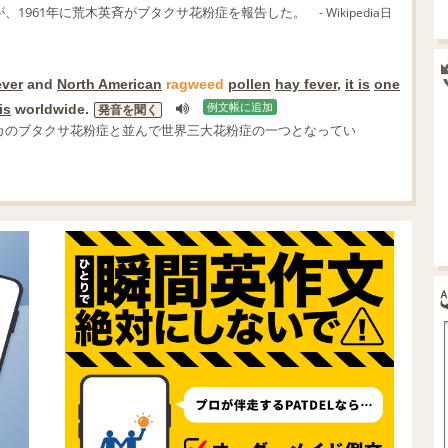
、1961年に荒木英斉がブタクサ花粉症を報告した。
- Wikipedia日
ever
and
North American
ragweed
pollen
hay fever
,
it is
one
is
worldwide.
例文帳に追加
発音を聞く
カのブタクサ花粉症と並んで世界三大花粉症の一つとなってい