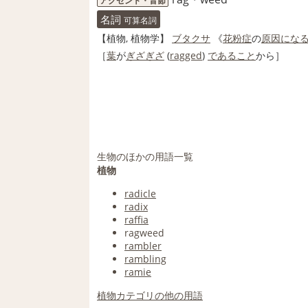
アクセント・音節
名詞
可算名詞
【
植物
, 植物学】
ブタクサ
《
花粉症
の
原因にな
［
葉
が
ぎざぎざ
(
ragged
)
であること
から］
生物のほかの用語一覧
植物
radicle
radix
raffia
ragweed
rambler
rambling
ramie
植物カテゴリの他の用語