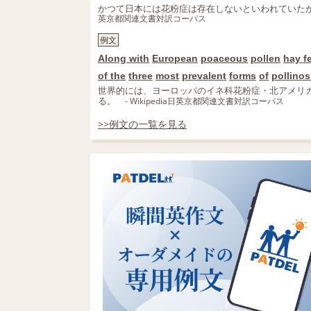
かつて日本には花粉症は存在しないといわれていたが
英京都関連文書対訳コーパス
例文
Along with
European
poaceous
pollen
hay f
of the
three
most
prevalent
forms
of
pollinos
世界的には、ヨーロッパのイネ科花粉症・北アメリ
る。
- Wikipedia日英京都関連文書対訳コーパス
>>例文の一覧を見る