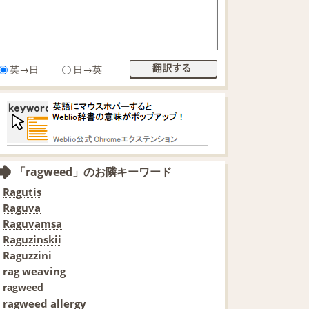
英→日
日→英
「ragweed」のお隣キーワード
Ragutis
Raguva
Raguvamsa
Raguzinskii
Raguzzini
rag weaving
ragweed
ragweed allergy