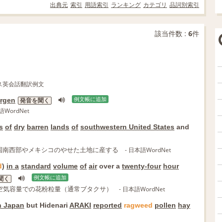
出典元
索引
用語索引
ランキング
カテゴリ
品詞別索引
該当件数 :
6
件
ス英会話翻訳例文
ergen
例文帳に追加
発音を聞く
語WordNet
s
of
dry
barren
lands
of
southwestern United States
and
国南西部やメキシコのやせた土地に産する
- 日本語WordNet
d
)
in a
standard
volume
of
air
over a
twenty-four
hour
例文帳に追加
聞く
空気容量での花粉粒量（通常ブタクサ）
- 日本語WordNet
n Japan
but Hidenari
ARAKI
reported
ragweed
pollen
hay