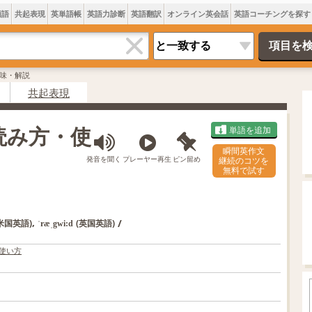
類語
共起表現
英単語帳
英語力診断
英語翻訳
オンライン英会話
英語コーチングを探す
の意味・解説
共起表現
・読み方・使
単語を追加
瞬間英作文
発音を聞く
プレーヤー再生
ピン留め
継続のコツを
無料で試す
,
/
米国英語)
(英国英語)
ˈræˌgwi:d
使い方