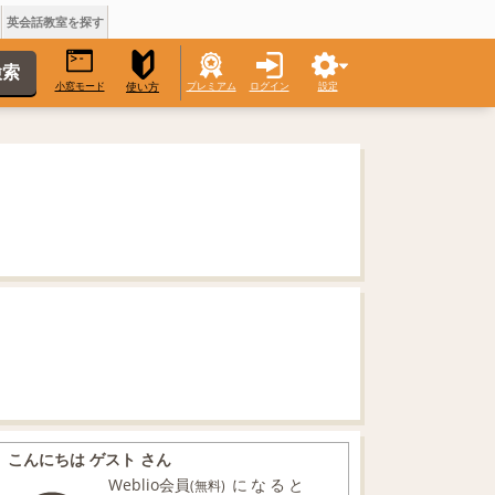
英会話教室を探す
小窓モード
プレミアム
ログイン
設定
使い方
こんにちは ゲスト さん
Weblio会員
になると
(無料)