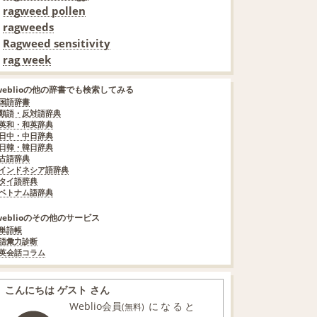
ragweed pollen
ragweeds
Ragweed sensitivity
rag week
weblioの他の辞書でも検索してみる
国語辞書
類語・反対語辞典
英和・和英辞典
日中・中日辞典
日韓・韓日辞典
古語辞典
インドネシア語辞典
タイ語辞典
ベトナム語辞典
weblioのその他のサービス
単語帳
語彙力診断
英会話コラム
こんにちは ゲスト さん
Weblio会員
になると
(無料)