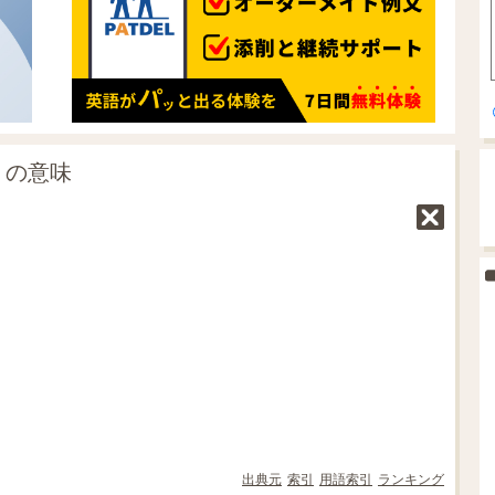
」の意味
出典元
索引
用語索引
ランキング