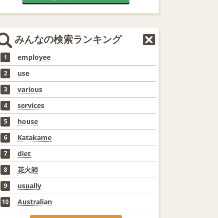
みんなの検索ランキング
employee
1
use
2
various
3
services
4
house
5
Katakame
6
diet
7
花火師
8
usually
9
Australian
10