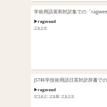
学術用語英和対訳集での「ragwe
ragweed
ブタクサ
JST科学技術用語日英対訳辞書での「
ragweed
サワギク
;
ブタ
草
;
ブタクサ