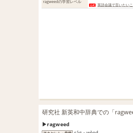
ragweedの学習レベル
英語会議で言いたいこ
公式
研究社 新英和中辞典での「ragwe
ragweed
rág・wèed