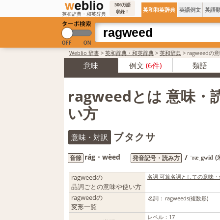
506万語
英和和英辞典
英語例文
英語
収録！
英和辞典・和英辞典
Weblio 辞書
>
英和辞典・和英辞典
>
英和辞典
>
ragweed
意味
例文
(6件)
類語
ragweedとは 意味
い方
ブタクサ
意味・対訳
rág・wèed
/
(
音節
発音記号・読み方
ˈræˌgwid
ragweedの
名詞 可算名詞としての意味・
品詞ごとの意味や使い方
ragweedの
名詞：
ragweeds
(複数形)
変形一覧
レベル
：
17