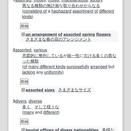
異なる
種類の
無計画
な
取り合わせ
からなる
(
consisting of
a
haphazard
assortment
of
different
kinds
)
用例
an arrangement
of
assorted
spring
flowers
さまざまな
春の
花の
アレンジメント
2
assorted
,
various
意図的に
整列
している
が
統一性
に
欠ける
多くの
異な
った
種類
(
of
many different kinds
purposefully
arranged
but
lacking
any
uniformity
)
用例
さまざまな
サイズ
assorted
sizes
3
divers
,
diverse
多く
、
そして
様々な
(
many
and
different
)
用例
多様な
tourist
offices
of
divers
nationalities