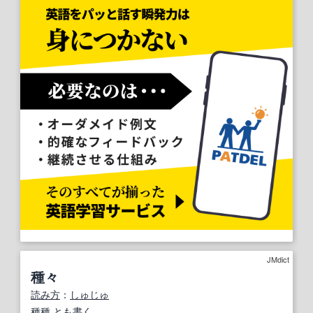
JMdict
種々
読み方
：
しゅじゅ
種種
とも
書く