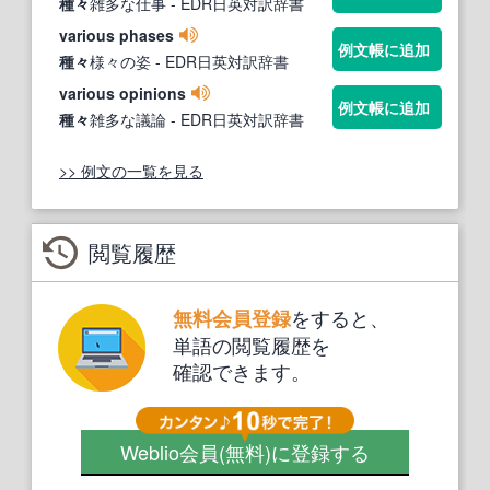
種々
雑多な仕事
- EDR日英対訳辞書
various phases
例文帳に追加
種々
様々の姿
- EDR日英対訳辞書
various opinions
例文帳に追加
種々
雑多な議論
- EDR日英対訳辞書
>> 例文の一覧を見る
閲覧履歴
をすると、
無料会員登録
単語の閲覧履歴を
確認できます。
Weblio会員
(無料)
に登録する