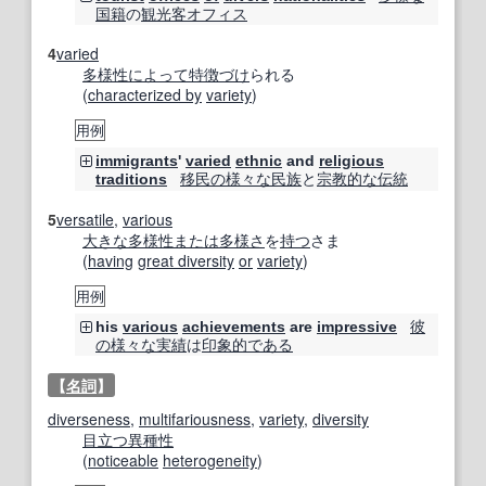
国籍
の
観光客
オフィス
4
varied
多様性
によって
特徴づけ
られる
(
characterized by
variety
)
用例
immigrants
'
varied
ethnic
and
religious
移民の
様々な
民族
と
宗教的な
伝統
traditions
5
versatile
,
various
大きな
多様性
または
多様さ
を
持つ
さま
(
having
great diversity
or
variety
)
用例
彼
his
various
achievements
are
impressive
の
様々な
実績
は
印象的
である
【
名詞
】
diverseness
,
multifariousness
,
variety
,
diversity
目立つ
異種性
(
noticeable
heterogeneity
)