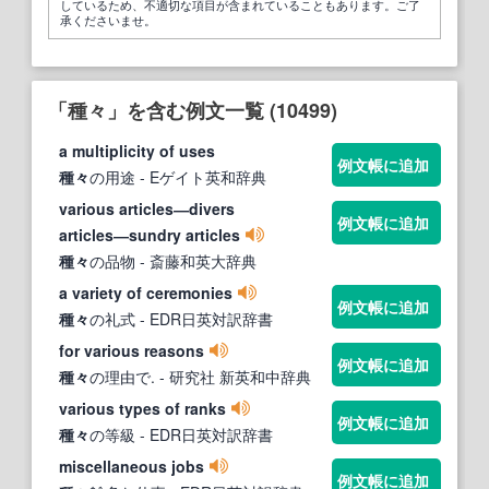
しているため、不適切な項目が含まれていることもあります。ご了
承くださいませ。
「種々」を含む例文一覧 (10499)
a multiplicity of uses
例文帳に追加
種々
の用途
- Eゲイト英和辞典
various articles―divers
例文帳に追加
articles―sundry articles
種々
の品物
- 斎藤和英大辞典
a variety of ceremonies
例文帳に追加
種々
の礼式
- EDR日英対訳辞書
for various reasons
例文帳に追加
種々
の理由で.
- 研究社 新英和中辞典
various types of ranks
例文帳に追加
種々
の等級
- EDR日英対訳辞書
miscellaneous jobs
例文帳に追加