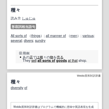
種々
読み方
しゅじゅ
形容詞相当語句
All sorts of
（
things
）;
all manner of
（
men
）;
various
;
several
;
divers
;
sundry
用例
あの
店
で
は種
々の
物
を
売る
They
sell
all sorts of
goods
at that
shop.
Weblio英和対訳辞書
種々
diversity
of
Weblio英和対訳辞書はプログラムで機械的に意味や英語表現を生成