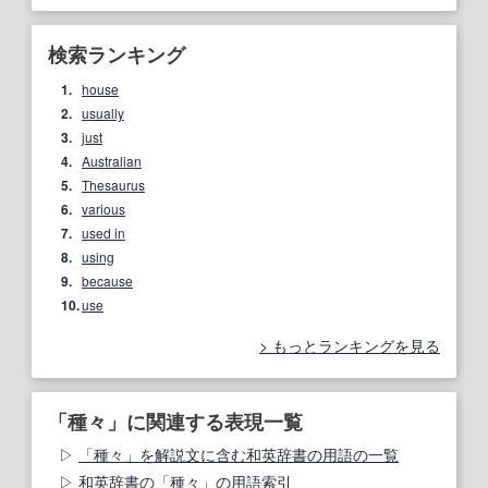
検索ランキング
1.
house
2.
usually
3.
just
4.
Australian
5.
Thesaurus
6.
various
7.
used in
8.
using
9.
because
10.
use
もっとランキングを見る
「種々」に関連する表現一覧
「種々」を解説文に含む和英辞書の用語の一覧
和英辞書の「種々」の用語索引