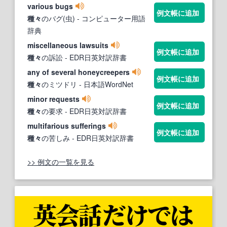
various bugs
例文帳に追加
種々
のバグ(虫)
- コンピューター用語
辞典
miscellaneous lawsuits
例文帳に追加
種々
の訴訟
- EDR日英対訳辞書
any of several honeycreepers
例文帳に追加
種々
のミツドリ
- 日本語WordNet
minor requests
例文帳に追加
種々
の要求
- EDR日英対訳辞書
multifarious sufferings
例文帳に追加
種々
の苦しみ
- EDR日英対訳辞書
>> 例文の一覧を見る