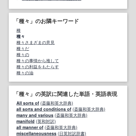
「種々」のお隣キーワード
種
種々
種々さまざまの意見
種々だ
種々の
種々の事情から推して
種々の利益をもたらす
種々の油
「種々」の英訳に関連した単語・英語表現
All sorts of
(斎藤和英大辞典)
all sorts and conditions of
(斎藤和英大辞典)
many and various
(斎藤和英大辞典)
manifold
(英和対訳)
all manner of
(斎藤和英大辞典)
miscellaneousness
(日英対訳辞書)