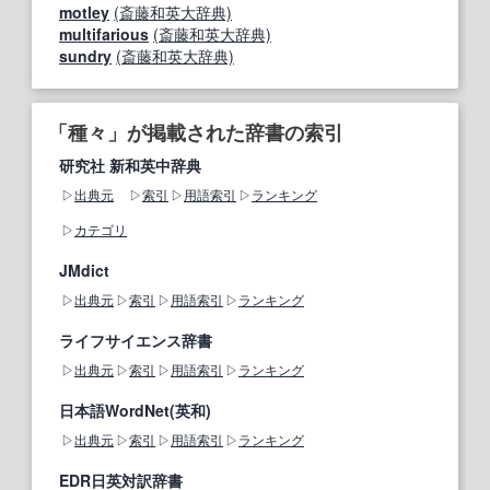
motley
(斎藤和英大辞典)
multifarious
(斎藤和英大辞典)
sundry
(斎藤和英大辞典)
「種々」が掲載された辞書の索引
研究社 新和英中辞典
出典元
索引
用語索引
ランキング
カテゴリ
JMdict
出典元
索引
用語索引
ランキング
ライフサイエンス辞書
出典元
索引
用語索引
ランキング
日本語WordNet(英和)
出典元
索引
用語索引
ランキング
EDR日英対訳辞書