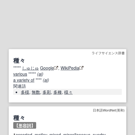
ライフサイエンス辞書
種々
*****
しゅじゅ
Google
,
WikiPedia
various
*****
(
aj
)
a variety of
****
(
aj
)
関連語
多様
,
無数
,
多彩
,
多種
,
様々
日本語WordNet(英和)
種々
【
形容詞
】
1
assorted
,
motley
,
mixed
,
miscellaneous
,
sundry