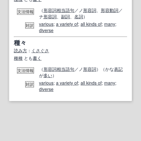
（
形容詞相当語句
／ノ
形容詞
、
形容動詞
／
文法情報
ナ
形容詞
、
副詞
、
名詞
）
various
;
a variety of
;
all kinds of
;
many
;
対訳
diverse
種々
読み方
：
くさぐさ
種種
とも
書く
（
形容詞相当語句
／ノ
形容詞
）（かな
表記
文法情報
が
多い
）
various
;
a variety of
;
all kinds of
;
many
;
対訳
diverse