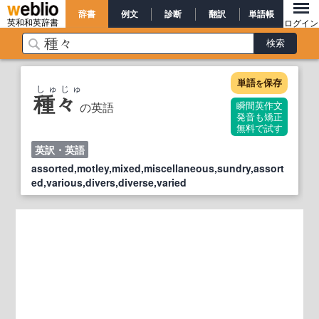
辞書
例文
診断
翻訳
単語帳
英和和英辞書
ログイン
単語
保存
を
しゅじゅ
種々
の英語
瞬間英作文
発音も矯正
無料で試す
英訳・英語
assorted,motley,mixed,miscellaneous,sundry,assort
ed,various,divers,diverse,varied