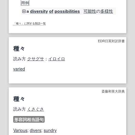
用例
可能性
の
多様性
a
diversity
of
possibilities
「種々」に関する類語一覧
EDR日英対訳辞書
種々
読み方
クサグサ
；
イロイロ
varied
斎藤和英大辞典
種々
読み方
くさぐさ
形容詞相当語句
Various
;
divers
;
sundry