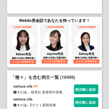
Weblio英会話であなたを待っています！
「種々」を含む例文一覧 (10499)
various oils
例文帳に追加
種々
の油.
- 研究社 新英和中辞典
various oils
例文帳に追加
種々
の油
- Eゲイト英和辞典