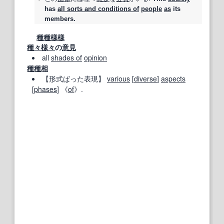
has
all sorts and conditions of
people
as
its
members.
種種様様
種々様々
の
意見
all
shades of
opinion
種種相
【形式ばった表現】
various
[
diverse
]
aspects
[
phases
] 《
of
》.