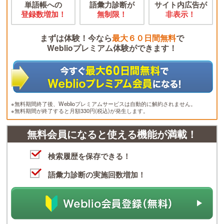
単語帳への
語彙力診断が
サイト内広告が
登録数増加！
無制限！
非表示！
まずは体験！今なら
最大６０日間無料
で
Weblioプレミアム体験ができます！
※無料期間終了後、Weblioプレミアムサービスは自動的に解約されません。
※無料期間が終了すると月額330円(税込)が発生します。
無料会員になると使える機能が満載！
検索履歴を保存できる！
語彙力診断の実施回数増加！