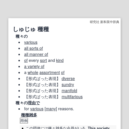
研究社 新和英中辞典
しゅじゅ 種種
種々の
various
all sorts of
all manner of
of
every
sort
and
kind
a variety of
a
whole
assortment
of
【形式ばった表現】
diverse
【形式ばった表現】
sundry
【形式ばった表現】
manifold
【形式ばった表現】
multifarious
種々の
理由で
for
various
[
many
] reasons.
種種雑多
用例
この
団体
には
種々
雑多
な
会員
がいる.
This
society