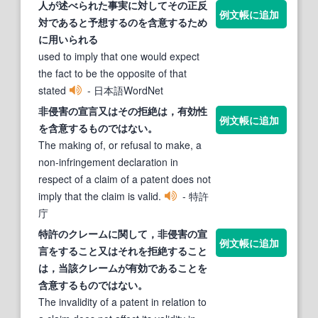
人が述べられた事実に対してその正反
例文帳に追加
対であると予想
する
のを
含意する
ため
に用いられる
used to imply that one would expect
the fact to be the opposite of that
stated
- 日本語WordNet
非侵害の宣言又はその拒絶は，有効性
例文帳に追加
を
含意する
ものではない。
The making of, or refusal to make, a
non-infringement declaration in
respect of a claim of a patent does not
imply that the claim is valid.
- 特許
庁
特許のクレームに関して，非侵害の宣
例文帳に追加
言を
する
こと又はそれを拒絶
する
こと
は，当該クレームが有効であることを
含意する
ものではない。
The invalidity of a patent in relation to