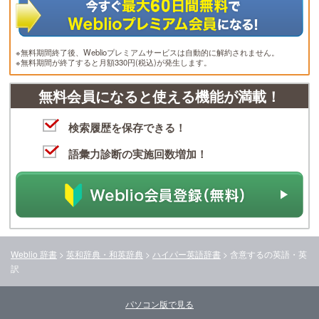
※無料期間終了後、Weblioプレミアムサービスは自動的に解約されません。
※無料期間が終了すると月額330円(税込)が発生します。
無料会員になると使える機能が満載！
検索履歴を保存できる！
語彙力診断の実施回数増加！
Weblio 辞書
>
英和辞典・和英辞典
>
ハイパー英語辞書
>
含意する
の英語・英
訳
パソコン版で見る