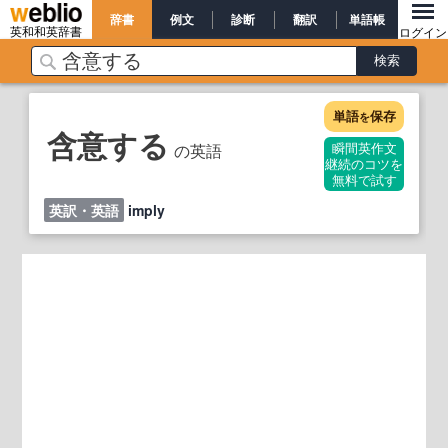
辞書
例文
診断
翻訳
単語帳
英和和英辞書
ログイン
単語
保存
を
含意する
の英語
瞬間英作文
継続のコツを
無料で試す
英訳・英語
imply