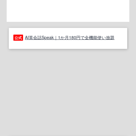
AI英会話Speak｜1か月180円で全機能使い放題
公式