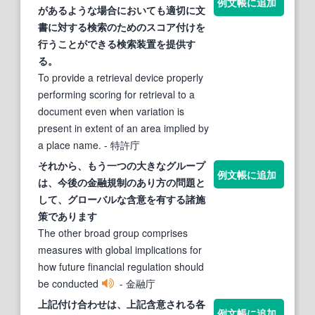
例文帳に追加
があるような場合においても適切に文
書に対
する
検索のためのスコア付けを
行うことができる検索装置を提供
す
る
。
To provide a retrieval device properly
performing scoring for retrieval to a
document even when variation is
present in extent of an area implied by
a place name.
- 特許庁
それから、もう一つの大きなグループ
例文帳に追加
は、今後の金融規制のあり方の問題と
して、グローバルな
含意
を有
する
諸施
策であります
The other broad group comprises
measures with global implications for
how future financial regulation should
be conducted
- 金融庁
上記付け合わせは、上記
含意
される各
例文帳に追加