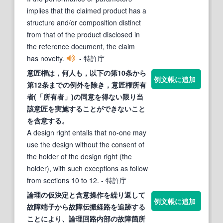
implies that the claimed product has a
structure and/or composition distinct
from that of the product disclosed in
the reference document, the claim
has novelty.
- 特許庁
意匠権は，何人も，以下の第10条から
例文帳に追加
第12条までの例外を除き，意匠権所有
者(「所有者」)の同意を得ない限り当
該意匠を実施
する
ことができないこと
を
含意する
。
A design right entails that no-one may
use the design without the consent of
the holder of the design right (the
holder), with such exceptions as follow
from sections 10 to 12.
- 特許庁
論理の仮決定と
含意
操作を繰り返して
例文帳に追加
故障端子から故障伝搬経路を追跡
する
ことにより、論理回路内部の故障箇所