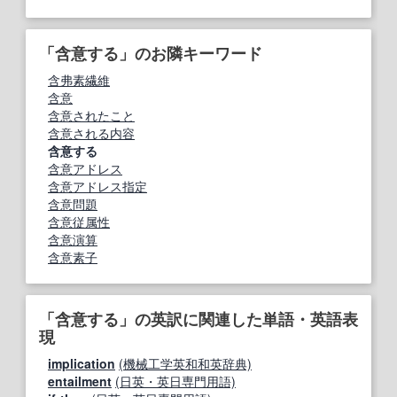
「含意する」のお隣キーワード
含弗素繊維
含意
含意されたこと
含意される内容
含意する
含意アドレス
含意アドレス指定
含意問題
含意従属性
含意演算
含意素子
「含意する」の英訳に関連した単語・英語表
現
implication
(機械工学英和和英辞典)
entailment
(日英・英日専門用語)