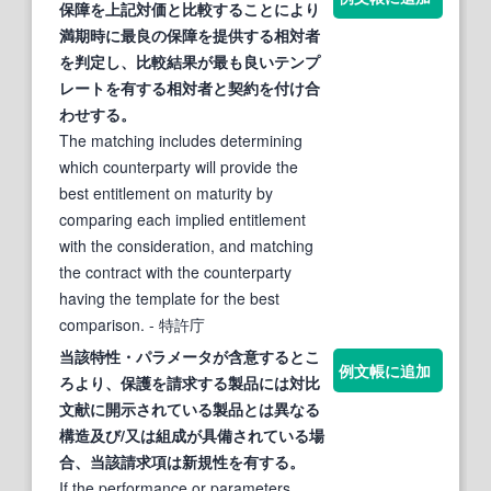
保障を上記対価と比較
する
ことにより
満期時に最良の保障を提供
する
相対者
を判定し、比較結果が最も良いテンプ
レートを有
する
相対者と契約を付け合
わせ
する
。
The matching includes determining
which counterparty will provide the
best entitlement on maturity by
comparing each implied entitlement
with the consideration, and matching
the contract with the counterparty
having the template for the best
comparison.
- 特許庁
当該特性・パラメータが
含意する
とこ
例文帳に追加
ろより、保護を請求
する
製品には対比
文献に開示されている製品とは異なる
構造及び/又は組成が具備されている場
合、当該請求項は新規性を有
する
。
If the performance or parameters