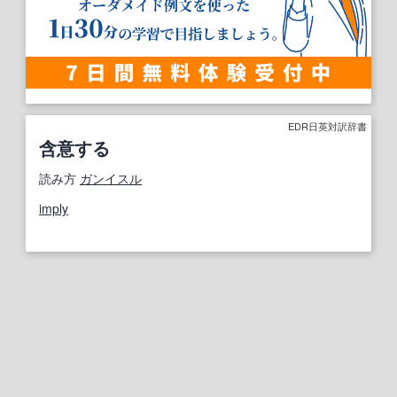
EDR日英対訳辞書
含意する
読み方
ガンイスル
imply