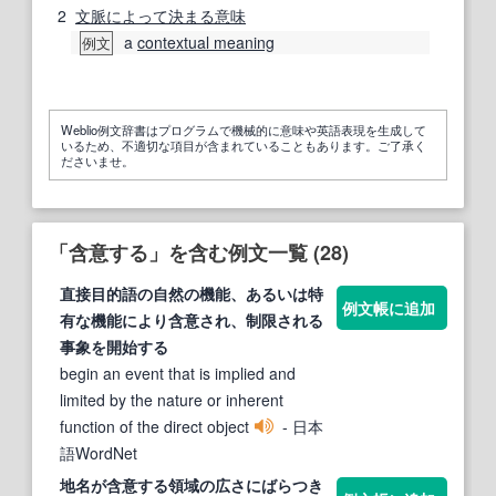
2
文脈
によって
決まる
意味
a
contextual meaning
例文
Weblio例文辞書はプログラムで機械的に意味や英語表現を生成して
いるため、不適切な項目が含まれていることもあります。ご了承く
ださいませ。
「含意する」を含む例文一覧 (28)
直接目的語の自然の機能、あるいは特
例文帳に追加
有な機能により
含意
され、制限される
事象を開始
する
begin an event that is implied and
limited by the nature or inherent
function of the direct object
- 日本
語WordNet
地名が
含意する
領域の広さにばらつき