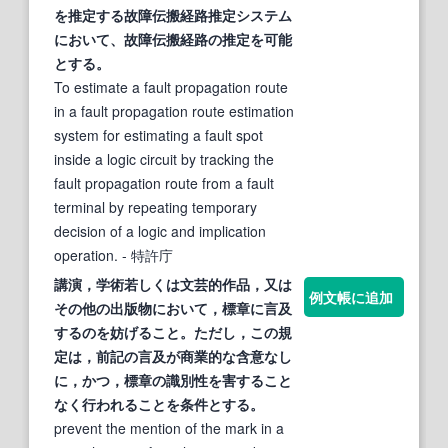
を推定
する
故障伝搬経路推定システム
において、故障伝搬経路の推定を可能
と
する
。
To estimate a fault propagation route
in a fault propagation route estimation
system for estimating a fault spot
inside a logic circuit by tracking the
fault propagation route from a fault
terminal by repeating temporary
decision of a logic and implication
operation.
- 特許庁
講演，学術若しくは文芸的作品，又は
例文帳に追加
その他の出版物において，標章に言及
する
のを妨げること。ただし，この規
定は，前記の言及が商業的な
含意
なし
に，かつ，標章の識別性を害
する
こと
なく行われることを条件と
する
。
prevent the mention of the mark in a