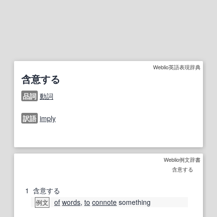
Weblio英語表現辞典
含意する
品詞
動詞
訳語
imply
Weblio例文辞書
含意する
1
含意する
of
words
,
to
connote
something
例文