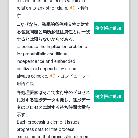
a claim does not affect its validity in
relation to any other claim.
- 特許
庁
...なぜなら、確率的条件独立性に対
す
例文帳に追加
る
含意
問題と局所多値従属性とは一致
する
とは限らないからである。
... because the implication problems
for probabilistic conditional
independence and embedded
multivalued dependency do not
always coincide.
- コンピューター
用語辞典
各処理要素はそこで実行中のプロセス
例文帳に追加
に対
する
進捗データを発し、進捗デー
タはプロセスに対
する
待ち時間
含意
を
示す。
Each processing element issues
progress data for the process
executing on that processing element,