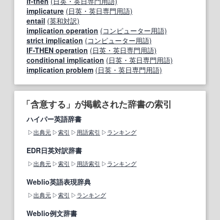
if-then
(日英・英日専門用語)
implicature
(日英・英日専門用語)
entail
(英和対訳)
implication operation
(コンピューター用語)
strict implication
(コンピューター用語)
IF-THEN operation
(日英・英日専門用語)
conditional implication
(日英・英日専門用語)
implication problem
(日英・英日専門用語)
「含意する」が掲載された辞書の索引
ハイパー英語辞書
出典元
索引
用語索引
ランキング
EDR日英対訳辞書
出典元
索引
用語索引
ランキング
Weblio英語表現辞典
出典元
索引
ランキング
Weblio例文辞書