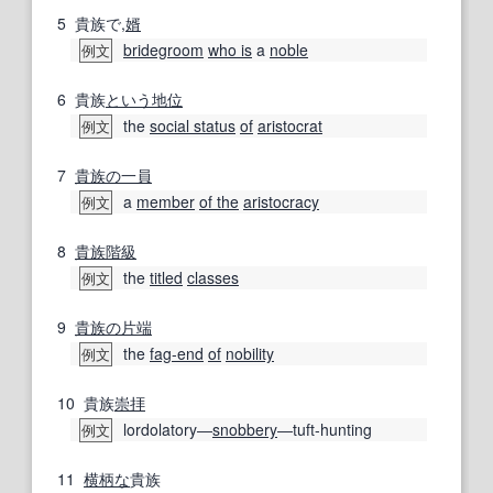
5
貴族で,
婿
bridegroom
who is
a
noble
例文
6
貴族
という
地位
the
social status
of
aristocrat
例文
7
貴族の
一員
a
member
of the
aristocracy
例文
8
貴族階級
the
titled
classes
例文
9
貴族の
片端
the
fag-end
of
nobility
例文
10
貴族
崇拝
lordolatory―
snobbery
―tuft-hunting
例文
11
横柄な
貴族