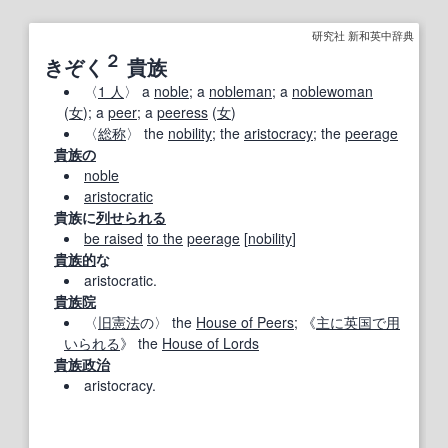
研究社 新和英中辞典
２
きぞく
貴族
〈
1 人
〉 a
noble
; a
nobleman
; a
noblewoman
(
女
); a
peer
; a
peeress
(
女
)
〈
総称
〉 the
nobility
; the
aristocracy
; the
peerage
貴族の
noble
aristocratic
貴族に
列
せられる
be raised
to the
peerage
[
nobility
]
貴族的
な
aristocratic.
貴族院
〈
旧
憲法
の〉 the
House of Peers
; 《
主に
英国
で用
いられる
》 the
House of Lords
貴族政治
aristocracy.