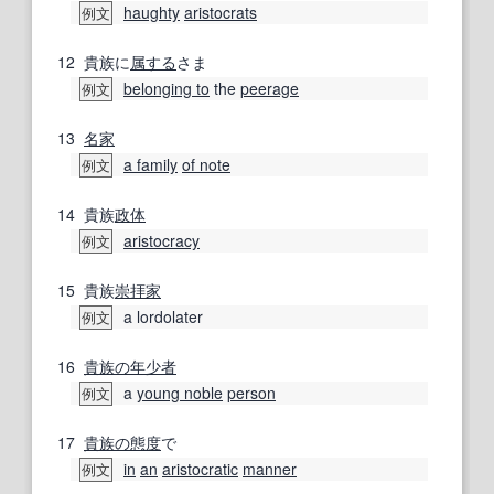
haughty
aristocrats
例文
12
貴族に
属する
さま
belonging to
the
peerage
例文
13
名家
a family
of note
例文
14
貴族
政体
aristocracy
例文
15
貴族
崇拝
家
a lordolater
例文
16
貴族の
年少者
a
young noble
person
例文
17
貴族の
態度
で
in
an
aristocratic
manner
例文