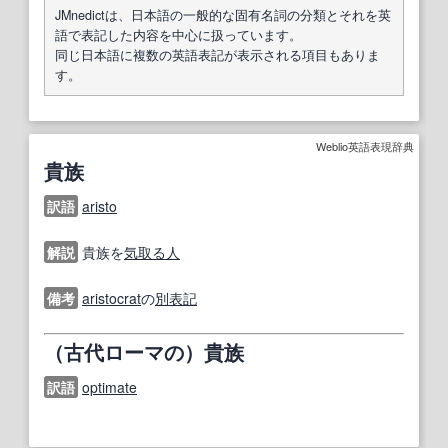
JMnedictは、日本語の一般的な固有名詞の分類とそれを英
語で表記した内容を中心に扱っています。
同じ日本語に複数の英語表記が表示される項目もありま
す。
Weblio英語表現辞典
貴族
訳語
aristo
解説
貴族を
気取る
人
備考
aristocrat
の
別表
記
（古代ローマの）貴族
訳語
optimate