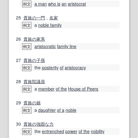
a man
who is
an
aristocrat
例文
25
貴族の
一門
，
名家
a
noble family
例文
26
貴族の
家系
aristocratic
family line
例文
27
貴族の
子孫
the
posterity
of
aristocracy
例文
28
貴族院
議員
a
member
of the
House of Peers
例文
29
貴族の
娘
a
daughter
of a
noble
例文
30
貴族の
強固な
力
the
entrenched
power
of the
nobility
例文