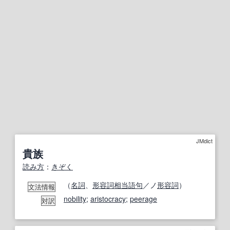
JMdict
貴族
読み方
：
きぞく
（
名詞
、
形容詞相当語句
／ノ
形容詞
）
文法情報
nobility
;
aristocracy
;
peerage
対訳