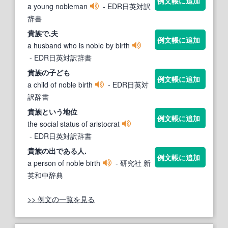
例文帳に追加
a young nobleman
- EDR日英対訳
辞書
貴族
で,夫
例文帳に追加
a husband who is noble by birth
- EDR日英対訳辞書
貴族
の子ども
例文帳に追加
a child of noble birth
- EDR日英対
訳辞書
貴族
という地位
例文帳に追加
the social status of aristocrat
- EDR日英対訳辞書
貴族
の出である人.
例文帳に追加
a person of noble birth
- 研究社 新
英和中辞典
>> 例文の一覧を見る