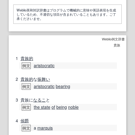
Weblio英和対訳辞書はプログラムで機械的に意味や英語表現を生成
しているため、不適切な項目が含まれていることもあります。ご了
承くださいませ。
Weblio例文辞書
貴族
1
貴族的
aristocratic
例文
2
貴族的
な
振舞い
aristocratic
bearing
例文
3
貴族に
なるこ
と
the state
of
being
noble
例文
4
侯爵
a
marquis
例文