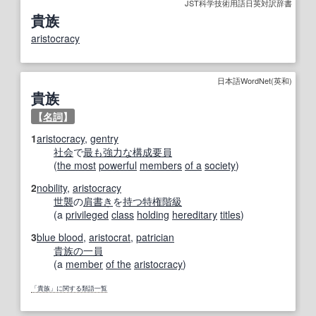
JST科学技術用語日英対訳辞書
貴族
aristocracy
日本語WordNet(英和)
貴族
【
名詞
】
1
aristocracy
,
gentry
社会
で
最も
強力な
構成
要員
(
the most
powerful
members
of a
society
)
2
nobility
,
aristocracy
世襲
の
肩書き
を
持つ
特権階級
(a
privileged
class
holding
hereditary
titles
)
3
blue blood
,
aristocrat
,
patrician
貴族の
一員
(a
member
of the
aristocracy
)
「貴族」に関する類語一覧