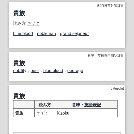
EDR日英対訳辞書
貴族
読み方
キゾク
blue blood
；
nobleman
；
grand seigneur
日英・英日専門用語辞書
貴族
nobility
，
peer
，
blue blood
，
peerage
JMnedict
貴族
読み方
意味・
英語表記
貴族
きぞく
Kizoku