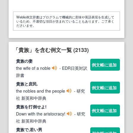
Weblio例文辞書はプログラムで機械的に意味や英語表現を生成して
いるため、不適切な項目が含まれていることもあります。ご了承く
ださいませ。
「貴族」を含む例文一覧 (2133)
貴族
の妻
例文帳に追加
the wife of a noble
- EDR日英対訳
辞書
貴族
と庶民.
例文帳に追加
the nobles and the people
- 研究
社 新英和中辞典
貴族
を打倒せよ!
例文帳に追加
Down with the aristocracy!
- 研究
社 新英和中辞典
貴族
で,若い男