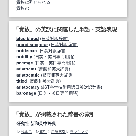
貴族に列せられる
貴族の
「貴族」の英訳に関連した単語・英語表現
blue blood
(日英対訳辞書)
grand seigneur
(日英対訳辞書)
nobleman
(日英対訳辞書)
nobility
(日英・英日専門用語)
peerage
(日英・英日専門用語)
aristocrat
(斎藤和英大辞典)
aristocratic
(斎藤和英大辞典)
titled
(斎藤和英大辞典)
aristocracy
(JST科学技術用語日英対訳辞書)
baronage
(日英・英日専門用語)
「貴族」が掲載された辞書の索引
研究社 新和英中辞典
出典元
索引
用語索引
ランキング