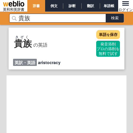
辞書
例文
診断
翻訳
単語帳
英和和英辞書
ログイン
単語
保存
を
きぞく
貴族
の英語
発音添削
プロの添削を
無料で試す
英訳・英語
aristocracy