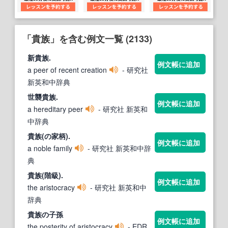
「貴族」を含む例文一覧 (2133)
新
貴族
.
例文帳に追加
a peer of recent creation
- 研究社
新英和中辞典
世襲
貴族
.
例文帳に追加
a hereditary peer
- 研究社 新英和
中辞典
貴族
(の家柄).
例文帳に追加
a noble family
- 研究社 新英和中辞
典
貴族
(階級).
例文帳に追加
the aristocracy
- 研究社 新英和中
辞典
貴族
の子孫
例文帳に追加
the posterity of aristocracy
- EDR