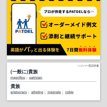
ハイパー英語辞書
(一般に)貴族
magnifico
；
patrician
貴族
aristocracy
；
atheling
；
magnate
；
noble