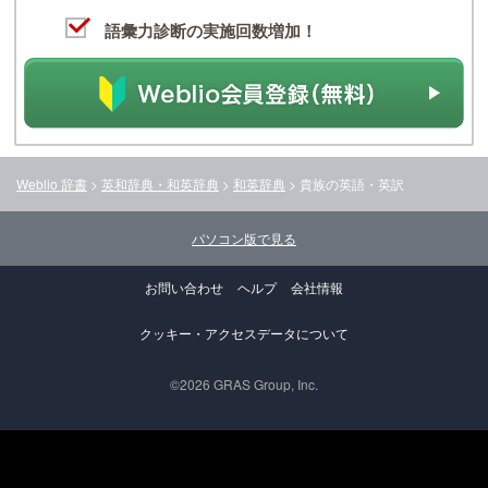
語彙力診断の実施回数増加！
Weblio 辞書
>
英和辞典・和英辞典
>
和英辞典
>
貴族
の英語・英訳
パソコン版で見る
お問い合わせ
ヘルプ
会社情報
クッキー・アクセスデータについて
©2026 GRAS Group, Inc.