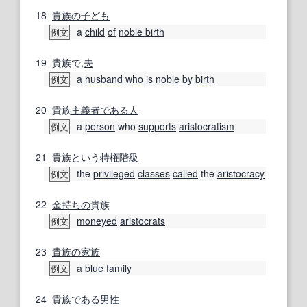
18
貴族の
子ども
a
child
of
noble birth
例文
19
貴族で,
夫
a
husband
who is
noble
by birth
例文
20
貴族
主義者
である
人
a
person
who
supports
aristocratism
例文
21
貴族
という
特権階級
the
privileged
classes
called
the
aristocracy
例文
22
金持ちの
貴族
moneyed
aristocrats
例文
23
貴族の
家族
a
blue
family
例文
24
貴族
である
男性