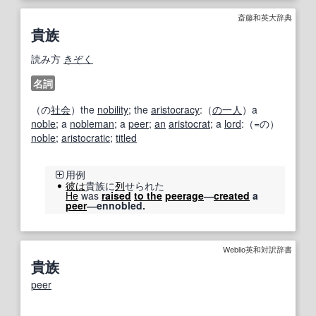
斎藤和英大辞典
貴族
読み方
きぞく
名詞
（の
社会
）the
nobility
; the
aristocracy
:（
の一人
）a
noble
; a
nobleman
; a
peer
;
an
aristocrat
; a
lord
:（=の）
noble
;
aristocratic
;
titled
用例
彼は
貴族に
列
せられた
He
was
raised
to the
peerage
―
created
a
peer
―ennobled.
Weblio英和対訳辞書
貴族
peer