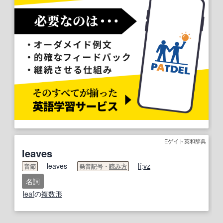
Eゲイト英和辞典
leaves
leaves
li
́ː
vz
音節
発音記号・
読み方
名詞
leaf
の
複数形