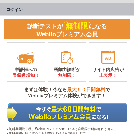
ログイン
無制限
診断テストが
になる
Weblioプレミアム会員
単語帳への
語彙力診断が
サイト内広告が
登録数増加！
無制限！
非表示！
まずは体験！今なら
最大６０日間無料
で
Weblioプレミアム体験ができます！
※無料期間終了後、Weblioプレミアムサービスは自動的に解約されません。
※無料期間が終了すると月額330円(税込)が発生します。