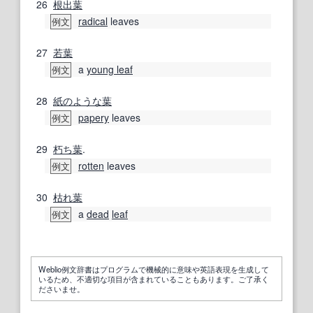
26
根出葉
radical
leaves
例文
27
若葉
a
young leaf
例文
28
紙
のような
葉
papery
leaves
例文
29
朽ち葉
.
rotten
leaves
例文
30
枯れ葉
a
dead
leaf
例文
Weblio例文辞書はプログラムで機械的に意味や英語表現を生成して
いるため、不適切な項目が含まれていることもあります。ご了承く
ださいませ。