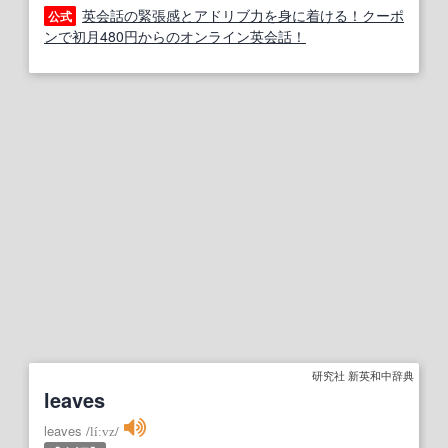
英会話の緊張感とアドリブ力を身に着ける！クーポ
公式
ンで初月480円からのオンライン英会話！
研究社 新英和中辞典
leaves
leaves
/
líːvz
/