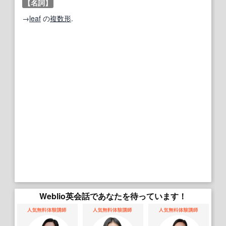
【名詞】
→
leaf
の
複数形
.
Weblio英会話であなたを待っています！