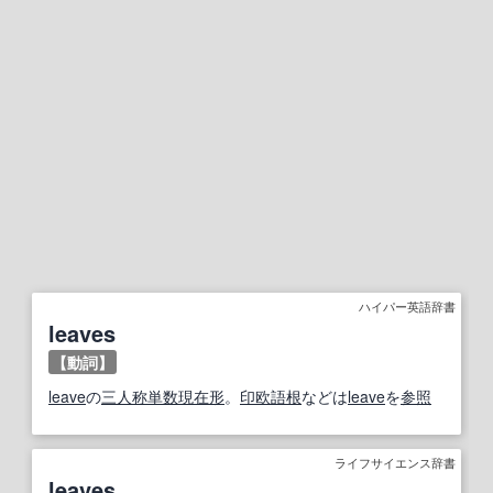
ハイパー英語辞書
leaves
【動詞】
leave
の
三人称単数
現在形
。
印欧語
根
などは
leave
を
参照
ライフサイエンス辞書
leaves