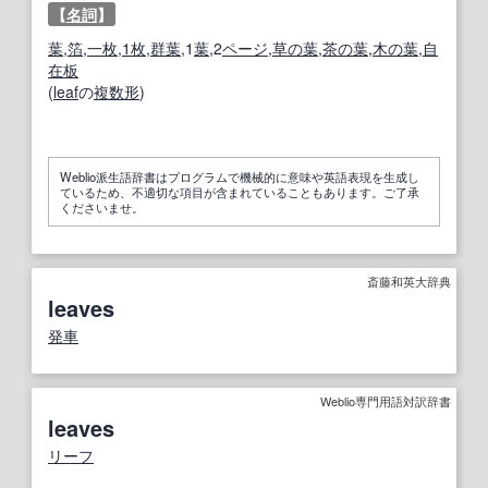
【
名詞
】
葉
,
箔
,
一枚
,
1枚
,
群葉
,1
葉
,2
ページ
,
草の葉
,
茶の葉
,
木の葉
,
自
在
板
(
leaf
の
複数形
)
Weblio派生語辞書はプログラムで機械的に意味や英語表現を生成し
ているため、不適切な項目が含まれていることもあります。ご了承
くださいませ。
斎藤和英大辞典
leaves
発車
Weblio専門用語対訳辞書
leaves
リーフ