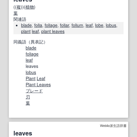
((
複
))(
植物
)
葉
関連語
blade
,
folia
,
foliage
,
foliar
,
folium
,
leaf
,
lobe
,
lobus
,
plant
leaf
,
plant leaves
同義語（異表記）
blade
foliage
leaf
leaves
lobus
Plant
Leaf
Plant Leaves
ブレード
刃
葉
Weblio派生語辞書
leaves