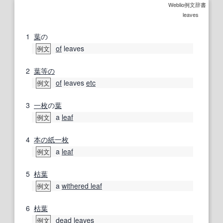
Weblio例文辞書
leaves
1
葉
の
of
leaves
例文
2
葉
等の
of
leaves
etc
例文
3
一枚
の
葉
a
leaf
例文
4
本の
紙
一枚
a
leaf
例文
5
枯葉
a
withered leaf
例文
6
枯葉
dead leaves
例文