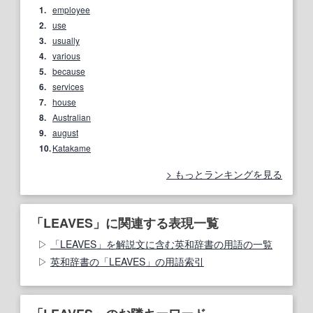
1.
employee
2.
use
3.
usually
4.
various
5.
because
6.
services
7.
house
8.
Australian
9.
august
10.
Katakame
もっとランキングを見る
「LEAVES」に関連する表現一覧
「LEAVES」を解説文に含む英和辞書の用語の一覧
英和辞書の「LEAVES」の用語索引