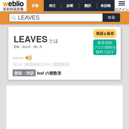
辞書
例文
診断
翻訳
単語帳
英和和英辞書
ログイン
単語
保存
を
LEAVES
とは
発音添削
意味・読み方・使い方
プロの添削を
無料で試す
leaves
/
/
(米国英語)
/
/
(英国英語)
líːvz
li:vz
意味・対訳
leaf の複数形