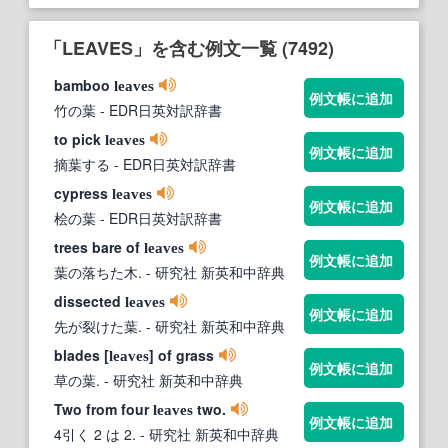
「LEAVES」を含む例文一覧 (7492)
bamboo
leaves
例文帳に追加
竹の葉
- EDR日英対訳辞書
to pick
leaves
例文帳に追加
摘葉する
- EDR日英対訳辞書
cypress
leaves
例文帳に追加
桧の葉
- EDR日英対訳辞書
trees bare of
leaves
例文帳に追加
葉の落ちた木.
- 研究社 新英和中辞典
dissected
leaves
例文帳に追加
先が裂けた葉.
- 研究社 新英和中辞典
blades [
] of grass
leaves
例文帳に追加
草の葉.
- 研究社 新英和中辞典
Two from four
two.
leaves
例文帳に追加
4引く 2 は 2.
- 研究社 新英和中辞典