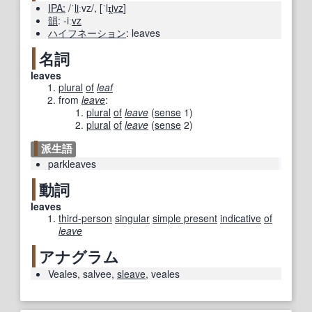
IPA:
/ˈ
li
ːvz/
,
[ˈlɪi̯
vz
]
韻
:
-iː
vz
ハイフネーション
:
leaves
名詞
leaves
plural
of
leaf
from
leave
:
plural
of
leave
(
sense
1
)
plural
of
leave
(
sense
2
)
派生語
parkleaves
動詞
leaves
third-person
singular
simple present
indicative
of
leave
アナグラム
Veales
,
salvee
,
sleave
,
veales