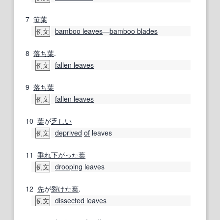
7
笹葉
bamboo leaves
―
bamboo blades
例文
8
落ち葉
.
fallen leaves
例文
9
落ち葉
fallen leaves
例文
10
葉
が
乏しい
deprived
of
leaves
例文
11
垂れ
下
がった
葉
drooping
leaves
例文
12
先
が
裂けた
葉
.
dissected
leaves
例文