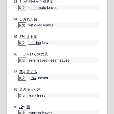
13
4つ
の
部分
から成る
葉
quaternate
leaves
例文
14
しおれ
た
葉
.
withered
leaves
例文
15
密生する
葉
bristling
leaves
例文
16
干
からびた
木の葉
sere
leaves―
sear
leaves
例文
17
葉
を
育てる
grow
leaves
例文
18
葉
の茂った
木
leafy
trees
例文
19
桧
の
葉
cypress
leaves
例文