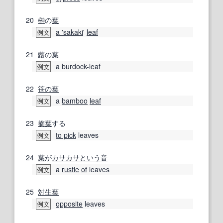
20
榊
の
葉
a '
sakaki
'
leaf
例文
21
蕗
の
葉
a burdock-leaf
例文
22
笹の葉
a
bamboo
leaf
例文
23
摘葉
する
to pick
leaves
例文
24
葉
が
カサカサ
という
音
a
rustle
of
leaves
例文
25
対生葉
opposite
leaves
例文