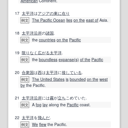
American
Continent.
17
太平洋
は
アジアの
東に
在り
The Pacific Ocean
lies
on the
east of
Asia.
例文
18
太平洋沿岸
の
諸国
.
the
countries
on the
Pacific
例文
19
限りなく
広がる
太平洋
.
the
boundless
expanse
(s)
of the
Pacific
例文
20
合衆国
は
西
は
太平洋
に
接している
.
The United States
is
bounded
on the
west
例文
by
the Pacific.
21
太平洋沿岸
には
霧
が
立ち
こめていた.
A
fog
lay
along the
Pacific
coast.
例文
22
太平洋
を
飛んだ
.
We
flew
the Pacific.
例文