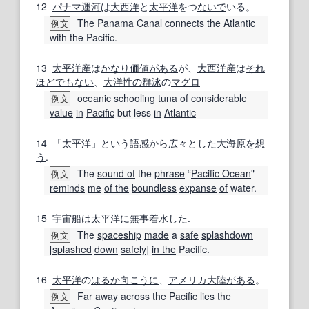
12
パナマ運河
は
大西洋
と
太平洋
をつ
ないで
いる。
The
Panama Canal
connects
the
Atlantic
例文
with the Pacific.
13
太平洋
産
は
かなり
価値がある
が、
大西洋
産
は
それ
ほどでもない
、
大洋
性の
群泳
の
マグロ
oceanic
schooling
tuna
of
considerable
例文
value
in
Pacific
but less
in
Atlantic
14
「
太平洋
」
という
語感
から
広々とした
大海原
を
想
う
.
The
sound of
the
phrase
“
Pacific Ocean
"
例文
reminds
me
of the
boundless
expanse
of
water.
15
宇宙船
は
太平洋
に
無事
着水
した.
The
spaceship
made
a
safe
splashdown
例文
[
splashed
down
safely
]
in the
Pacific.
16
太平洋
の
はるか
向こうに
、
アメリカ大陸
がある
。
Far away
across the
Pacific
lies
the
例文