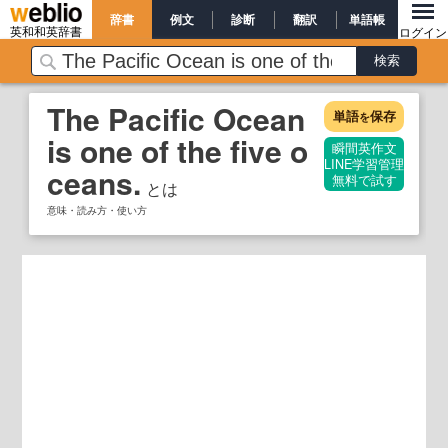
辞書
例文
診断
翻訳
単語帳
英和和英辞書
ログイン
The Pacific Ocean
単語
保存
を
is one of the five o
瞬間英作文
LINE学習管理
ceans.
無料で試す
とは
意味・読み方・使い方