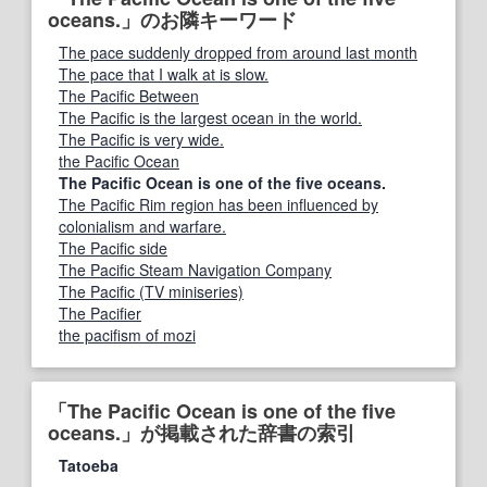
oceans.」のお隣キーワード
The pace suddenly dropped from around last month
The pace that I walk at is slow.
The Pacific Between
The Pacific is the largest ocean in the world.
The Pacific is very wide.
the Pacific Ocean
The Pacific Ocean is one of the five oceans.
The Pacific Rim region has been influenced by
colonialism and warfare.
The Pacific side
The Pacific Steam Navigation Company
The Pacific (TV miniseries)
The Pacifier
the pacifism of mozi
「The Pacific Ocean is one of the five
oceans.」が掲載された辞書の索引
Tatoeba