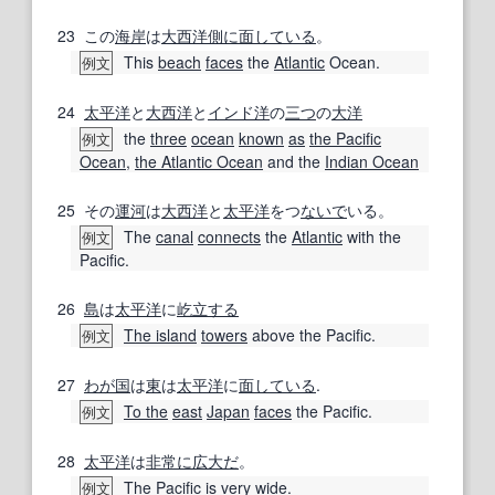
23
この
海岸
は
大西洋
側に
面
している
。
This
beach
faces
the
Atlantic
Ocean.
例文
24
太平洋
と
大西洋
と
インド洋
の
三つ
の
大洋
the
three
ocean
known
as
the Pacific
例文
Ocean
,
the Atlantic Ocean
and the
Indian Ocean
25
その
運河
は
大西洋
と
太平洋
をつ
ないで
いる。
The
canal
connects
the
Atlantic
with the
例文
Pacific.
26
島
は
太平洋
に
屹立する
The island
towers
above the Pacific.
例文
27
わが国
は
東
は
太平洋
に
面
している
.
To the
east
Japan
faces
the Pacific.
例文
28
太平洋
は
非常に
広大だ
。
The
Pacific
is
very
wide.
例文