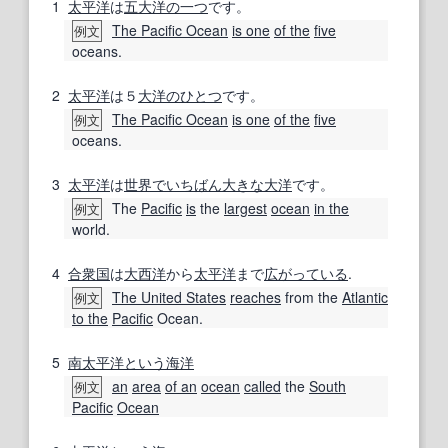
1
太平洋
は
五大
洋
の一つ
です。
The Pacific Ocean
is one
of the
five
例文
oceans.
2
太平洋
は５
大洋の
ひとつ
です。
The Pacific Ocean
is one
of the
five
例文
oceans.
3
太平洋
は
世界で
いちばん
大きな
大洋
です。
The
Pacific
is
the
largest
ocean
in the
例文
world.
4
合衆国
は
大西洋
から
太平洋
まで
広がっている
.
The United States
reaches
from the
Atlantic
例文
to the
Pacific
Ocean.
5
南太平洋
という
海洋
an
area
of an
ocean
called
the
South
例文
Pacific
Ocean