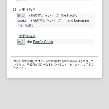
29
太平洋沿岸
（
陸
の方
からい
えば）the
Pacific
例文
coast
―（
海の
方
からい
えば）―
land
bordering
the
Pacific
30
太平洋沿岸
the
Pacific Coast
例文
Weblio例文辞書はプログラムで機械的に意味や英語表現を生成して
いるため、不適切な項目が含まれていることもあります。ご了承く
ださいませ。