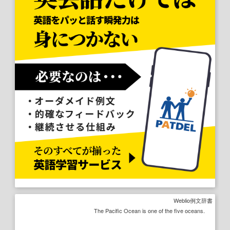
Weblio例文辞書
The Pacific Ocean is one of the five oceans.