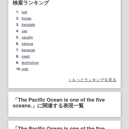
検索ランキング
1.
just
2.
house
3.
translate
4.
use
5.
usually
6.
various
7.
because
8.
need
9.
technology
10.
vote
もっとランキングを見る
「The Pacific Ocean is one of the five
oceans.」に関連する表現一覧
「The Pacific Ocean is one of the five