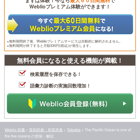
まずは体験！今なら
最大６０日間無料
で
Weblioプレミアム体験ができます！
※無料期間終了後、Weblioプレミアムサービスは自動的に解約されません。
※無料期間が終了すると月額330円(税込)が発生します。
無料会員になると使える機能が満載！
検索履歴を保存できる！
語彙力診断の実施回数増加！
Weblio 辞書
>
英和辞典・和英辞典
>
Tatoeba
>
The Pacific Ocean is one of
the five oceans.
の意味・解説