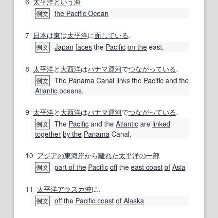
6
太平洋
という
海
the Pacific Ocean
例文
7
日本
は
東
は
太平洋
に
面
している
.
Japan
faces
the
Pacific
on the
east.
例文
8
太平洋
と
大西洋
は
パナマ運河
で
つながっている
.
The
Panama Canal
links
the
Pacific
and the
例文
Atlantic
oceans.
9
太平洋
と
大西洋
は
パナマ運河
で
つながっている
.
The
Pacific
and the
Atlantic
are
linked
例文
together
by the
Panama
Canal.
10
アジアの
東海岸
から
離れた
太平洋
の一部
part of the
Pacific
off
the
east coast
of
Asia
例文
11
太平洋
アラスカ
沖
に.
off
the
Pacific coast
of
Alaska
例文