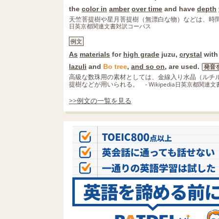
the
color in
amber
over time
and have
depth
天竺菩提樹や星月菩提樹（無漂白な物）などは、時
日英京都関連文書対訳コーパス
例文
As
materials
for
high grade
juzu,
crystal
wit
lazuli
and
Bo
tree
,
and so on
, are used.
発音
高級な数珠用の素材としては、金線入り水晶（ルチ
提樹などが用いられる。
- Wikipedia日英京都関
>>例文の一覧を見る