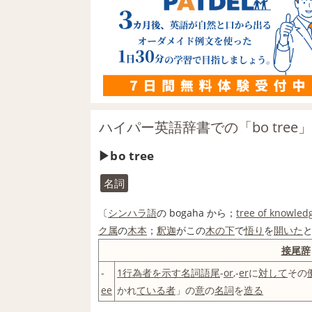
ハイパー英語辞書での「bo tree
bo tree
名詞
〔
シンハラ語
の bogaha から；
tree of knowled
ク属
の
木本
；
釈迦
がこの
木の下
で
悟り
を
開いた
接尾辞
-
1行
為
者
を示す
名詞
語尾
-
or
,-
er
に
対して
その
ee
かれ
ている
者
」の
意
の
名詞
を
造る