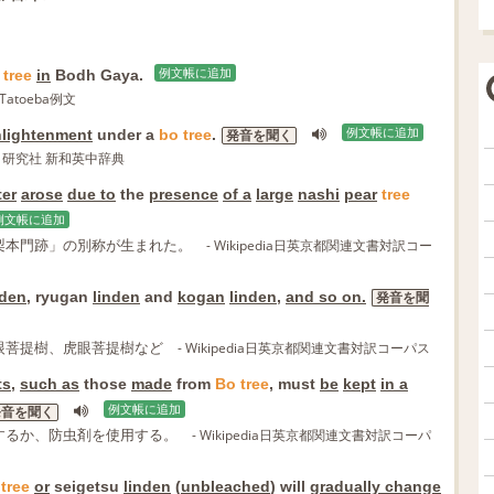
tree
in
Bodh Gaya.
例文帳に追加
 Tatoeba例文
enlightenment
under a
bo
tree
.
例文帳に追加
発音を聞く
- 研究社 新和英中辞典
ter
arose
due to
the
presence
of a
large
nashi
pear
tree
例文帳に追加
梨本門跡」の別称が生まれた。
- Wikipedia日英京都関連文書対訳コー
nden
, ryugan
linden
and
kogan
linden
,
and so on.
発音を聞
眼菩提樹、虎眼菩提樹など
- Wikipedia日英京都関連文書対訳コーパス
ts
,
such as
those
made
from
Bo
tree
, must
be
kept
in a
例文帳に追加
発音を聞く
するか、防虫剤を使用する。
- Wikipedia日英京都関連文書対訳コーパ
tree
or
seigetsu
linden
(
unbleached
) will
gradually change