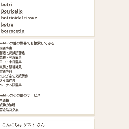
botri
Botricello
botrioidal tissue
botro
botrocetin
weblioの他の辞書でも検索してみる
国語辞書
類語・反対語辞典
英和・和英辞典
日中・中日辞典
日韓・韓日辞典
古語辞典
インドネシア語辞典
タイ語辞典
ベトナム語辞典
weblioのその他のサービス
単語帳
語彙力診断
英会話コラム
こんにちは ゲスト さん