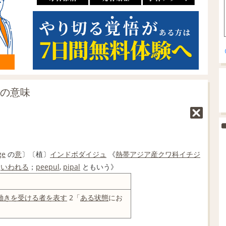
」の意味
ge
の
意
〕〔植〕
インドボダイジュ
《
熱帯
アジア
産
クワ科
イチジ
と
いわれる
；
peepul
,
pipal
ともいう》
働き
を受ける
者
を表す
2「
ある状態
にお