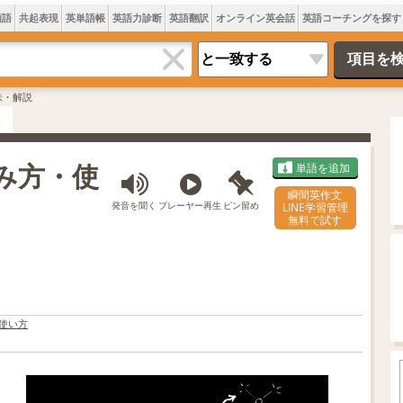
類語
共起表現
英単語帳
英語力診断
英語翻訳
オンライン英会話
英語コーチングを探す
意味・解説
読み方・使
単語を追加
瞬間英作文
発音を聞く
プレーヤー再生
ピン留め
LINE学習管理
無料で試す
使い方