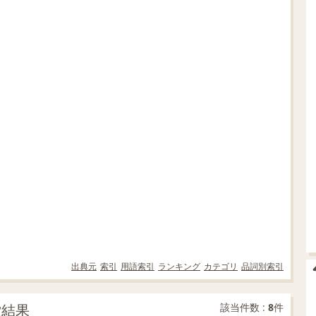
出典元
索引
用語索引
ランキング
カテゴリ
品詞別索引
索結果
該当件数 :
8
件