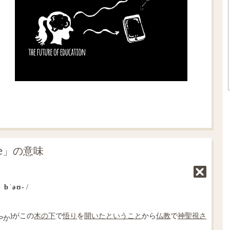
ee」の意味
｜
bˈəʊ‐
/
)がこの
木の下
で
悟り
を
開いた
ということ
から
仏教
で
神聖視
さ
や
か