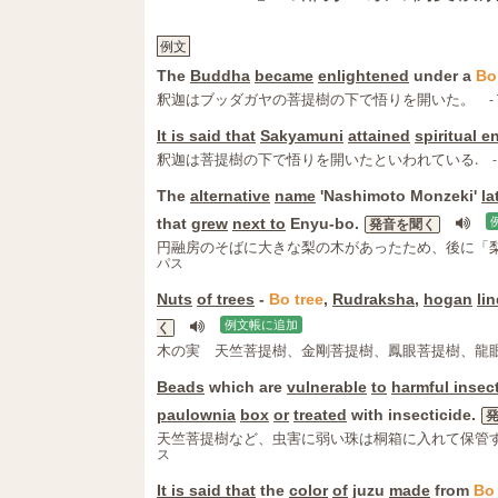
例文
The
Buddha
became
enlightened
under a
Bo
釈迦はブッダガヤの菩提樹の下で悟りを開いた。
-
It is said that
Sakyamuni
attained
spiritual 
釈迦は菩提樹の下で悟りを開いたといわれている.
The
alternative
name
'Nashimoto Monzeki'
la
that
grew
next to
Enyu-bo.
発音を聞く
円融房のそばに大きな梨の木があったため、後に「
パス
Nuts
of trees
-
Bo
tree
,
Rudraksha
,
hogan
li
例文帳に追加
く
木の実 天竺菩提樹、金剛菩提樹、鳳眼菩提樹、龍
Beads
which are
vulnerable
to
harmful insec
paulownia
box
or
treated
with insecticide.
天竺菩提樹など、虫害に弱い珠は桐箱に入れて保管
ス
It is said that
the
color
of
juzu
made
from
Bo