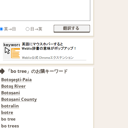
英→日
日→英
「bo tree」のお隣キーワード
Botoşeşti-Paia
Botoş River
Botoșani
Botoșani County
botralin
botre
bo tree
bo trees