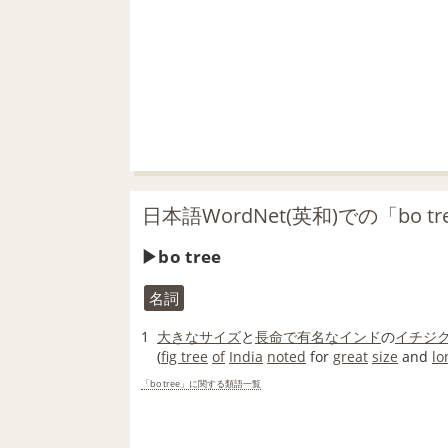
日本語WordNet(英和)での「bo t
bo tree
名詞
1
大きな
サイズ
と
長命
で有名な
インド
の
イチジ
(
fig tree
of
India
noted
for
great
size
and
lo
「bo tree」に関する類語一覧