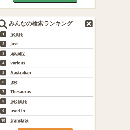
みんなの検索ランキング
house
1
just
2
usually
3
various
4
Australian
5
use
6
Thesaurus
7
because
8
used in
9
translate
10