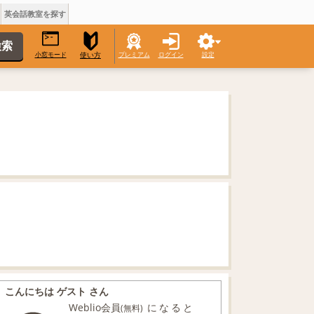
英会話教室を探す
小窓モード
プレミアム
ログイン
設定
使い方
こんにちは ゲスト さん
Weblio会員
になると
(無料)