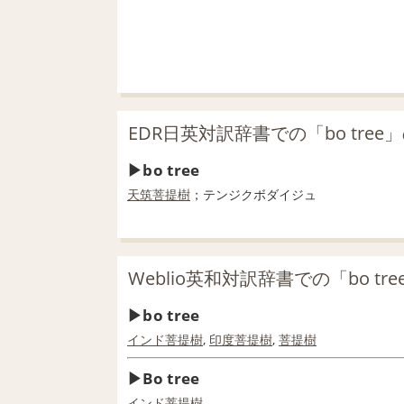
EDR日英対訳辞書での「bo tree
bo tree
天筑菩提樹
；テンジクボダイジュ
Weblio英和対訳辞書での「bo tr
bo tree
インド菩提樹
,
印度
菩提樹
,
菩提樹
Bo tree
インド菩提樹