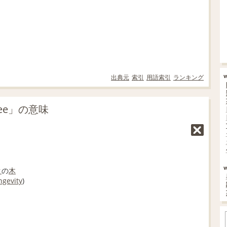
出典元
索引
用語索引
ランキング
ree」の意味
ク
の
木
ngevity
)