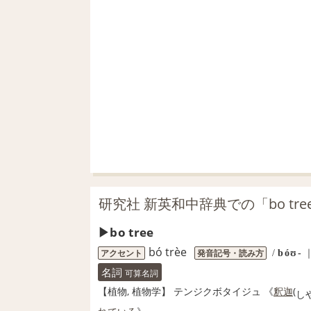
研究社 新英和中辞典での「bo tr
bo tree
bó trèe
アクセント
発音記号・読み方
/
bóʊ‐
名詞
可算名詞
【
植物
, 植物学】
テンジクボタイジュ 《
釈迦
(
し