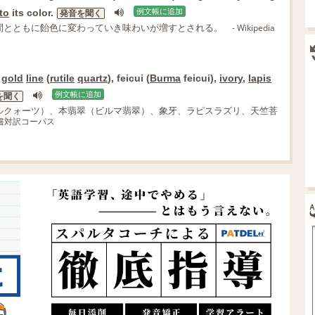
to
its color.
例文帳に追加
発音を聞く
間とともに飴色に変わっていき味わいが増すとされる。
- Wikipedia
h
gold
line
(
rutile
quartz
), feicui (
Burma
feicui),
ivory
,
lapis
例文帳に追加
を聞く
ルクォーツ）、本翡翠（ビルマ翡翠）、象牙、ラピスラズリ、天竺菩
連文書対訳コーパス