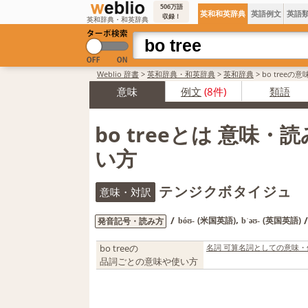
506万語
英和和英辞典
英語例文
英語
収録！
英和辞典・和英辞典
Weblio 辞書
>
英和辞典・和英辞典
>
英和辞典
>
bo treeの
意味
例文
(8件)
類語
bo treeとは 意味・
い方
テンジクボタイジュ
意味・対訳
,
/
/
(米国英語)
(英国英語)
発音記号・読み方
bóʊ‐
bˈəʊ‐
bo treeの
名詞 可算名詞としての意味・
品詞ごとの意味や使い方