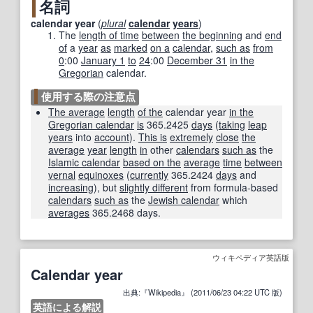
名詞
calendar year
(
plural
calendar
years
)
The
length of time
between
the beginning
and
end
of
a
year
as
marked
on a
calendar
,
such as
from
0
:00
January 1
to
24
:00
December 31
in the
Gregorian
calendar.
使用する際の注意点
The average
length
of the
calendar year
in the
Gregorian calendar
is
365.2425
days
(
taking
leap
years
into
account
).
This is
extremely
close
the
average
year
length
in
other
calendars
such as
the
Islamic calendar
based on the
average
time
between
vernal
equinoxes
(
currently
365.2424
days
and
increasing
), but
slightly different
from formula-based
calendars
such as
the
Jewish calendar
which
averages
365.2468 days.
ウィキペディア英語版
Calendar year
出典:『Wikipedia』 (2011/06/23 04:22 UTC 版)
英語による解説