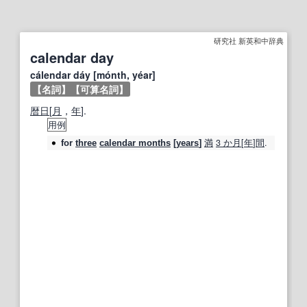
研究社 新英和中辞典
calendar day
cálendar dáy [mónth, yéar]
【名詞】
【可算名詞】
暦日
[
月
，
年
].
用例
満
3 か月
[
年
]
間
.
for
three
calendar months
[
years
]