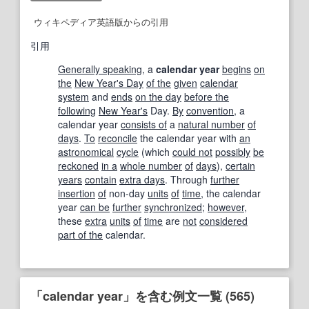
ウィキペディア英語版からの引用
引用
Generally speaking
, a
calendar year
begins
on
the
New Year's Day
of the
given
calendar
system
and
ends
on the day
before the
following
New Year's
Day.
By
convention
, a
calendar year
consists of
a
natural number
of
days
.
To
reconcile
the calendar year with
an
astronomical
cycle
(which
could not
possibly
be
reckoned
in a
whole number
of
days
),
certain
years
contain
extra days
. Through
further
insertion
of
non-day
units
of
time
, the calendar
year
can be
further
synchronized
;
however
,
these
extra
units
of
time
are
not
considered
part of the
calendar.
「calendar year」を含む例文一覧 (565)