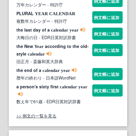
例文帳に追加
万年カレンダー
- 特許庁
PLURAL
YEAR
CALENDAR
例文帳に追加
複数年カレンダー
- 特許庁
the last day of a
calendar
year
例文帳に追加
大晦日の日
- EDR日英対訳辞書
the New
according to the old-
Year
例文帳に追加
style
calendar
旧正月
- 斎藤和英大辞典
the end of a
calendar
year
例文帳に追加
暦年の終わり
- 日本語WordNet
a person's sixty first
calendar
year
例文帳に追加
数え年で61歳
- EDR日英対訳辞書
>> 例文の一覧を見る