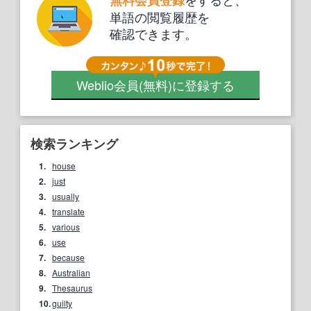
単語の閲覧履歴を
確認できます。
Weblio会員
(無料)
に登録する
検索ランキング
1.
house
2.
just
3.
usually
4.
translate
5.
various
6.
use
7.
because
8.
Australian
9.
Thesaurus
10.
guilty