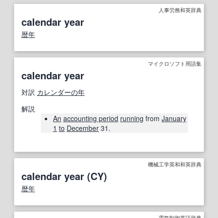
人事労務和英辞典
calendar year
暦年
マイクロソフト用語集
calendar year
対訳
カレンダーの年
解説
An
accounting period
running
from
January
1
to
December
31.
機械工学英和和英辞典
calendar year (CY)
暦年
電気制御英語辞典