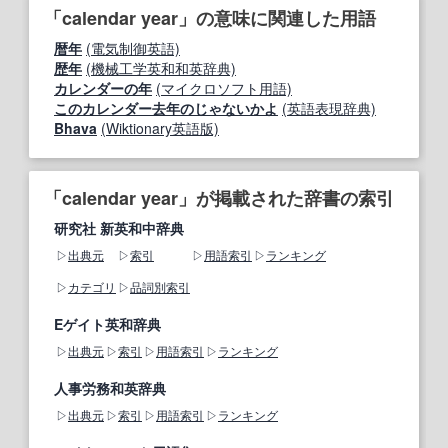
「calendar year」の意味に関連した用語
暦年
(電気制御英語)
歴年
(機械工学英和和英辞典)
カレンダーの年
(マイクロソフト用語)
このカレンダー去年のじゃないかよ
(英語表現辞典)
Bhava
(Wiktionary英語版)
「calendar year」が掲載された辞書の索引
研究社 新英和中辞典
出典元
索引
用語索引
ランキング
カテゴリ
品詞別索引
Eゲイト英和辞典
出典元
索引
用語索引
ランキング
人事労務和英辞典
出典元
索引
用語索引
ランキング