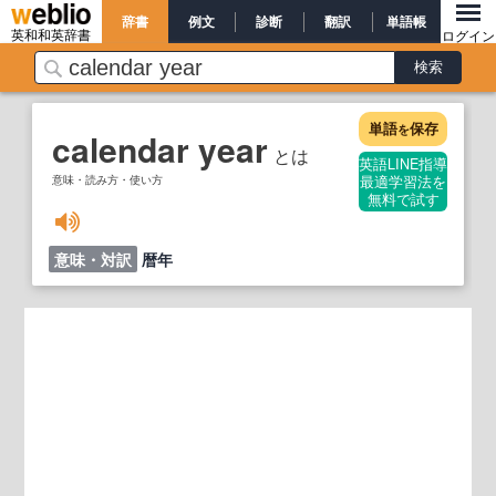
辞書
例文
診断
翻訳
単語帳
英和和英辞書
ログイン
単語
保存
を
calendar year
とは
英語LINE指導
意味・読み方・使い方
最適学習法を
無料で試す
意味・対訳
暦年