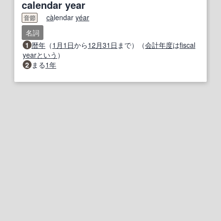
calendar year
ca
̀lendar
ye
ar
音節
名詞
1
暦年
（
1月1日
から
12月
31日
まで）（
会計年度
は
fiscal
year
という
）
2
まる
1年