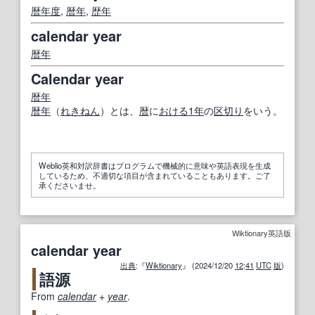
暦年
度
,
暦年
,
歴年
calendar year
暦年
Calendar year
暦年
暦年
（
れきねん
）とは、
暦
に
おける
1年
の
区切り
をいう。
Weblio英和対訳辞書はプログラムで機械的に意味や英語表現を生成
しているため、不適切な項目が含まれていることもあります。ご了
承くださいませ。
Wiktionary英語版
calendar year
出典
:『
Wiktionary
』 (2024/12/20
12
:
41
UTC
版
)
語源
From
calendar
+‎
year
.