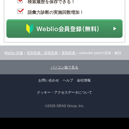
検索履歴を保存できる！
語彙力診断の実施回数増加！
Weblio 辞書
>
英和辞典・和英辞典
>
英和辞典
>
calendar year
の意味・解説
パソコン版で見る
お問い合わせ
ヘルプ
会社情報
クッキー・アクセスデータについて
©2026 GRAS Group, Inc.