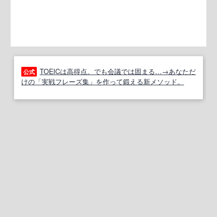
TOEICは高得点。でも会議では固まる…→あなただ
公式
けの「実戦フレーズ集」を作って鍛える新メソッド。