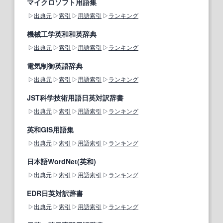
マイクロソフト用語集
出典元
索引
用語索引
ランキング
機械工学英和和英辞典
出典元
索引
用語索引
ランキング
電気制御英語辞典
出典元
索引
用語索引
ランキング
JST科学技術用語日英対訳辞書
出典元
索引
用語索引
ランキング
英和GIS用語集
出典元
索引
用語索引
ランキング
日本語WordNet(英和)
出典元
索引
用語索引
ランキング
EDR日英対訳辞書
出典元
索引
用語索引
ランキング