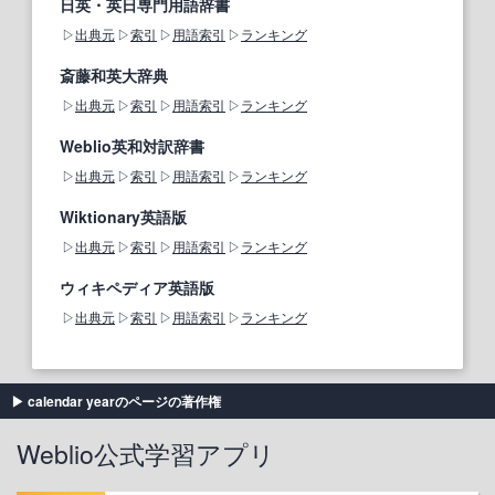
日英・英日専門用語辞書
出典元
索引
用語索引
ランキング
斎藤和英大辞典
出典元
索引
用語索引
ランキング
Weblio英和対訳辞書
出典元
索引
用語索引
ランキング
Wiktionary英語版
出典元
索引
用語索引
ランキング
ウィキペディア英語版
出典元
索引
用語索引
ランキング
calendar yearのページの著作権
Weblio公式学習アプリ