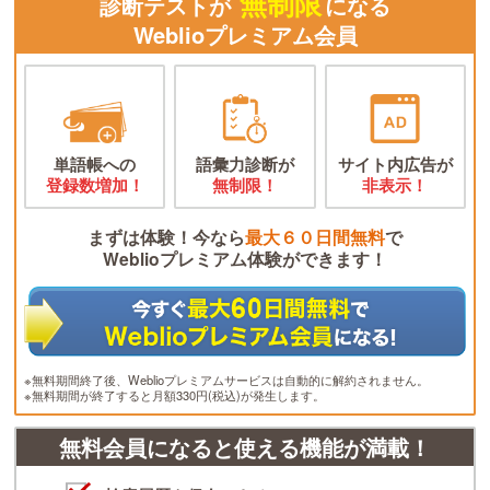
無制限
診断テストが
になる
Weblioプレミアム会員
単語帳への
語彙力診断が
サイト内広告が
登録数増加！
無制限！
非表示！
まずは体験！今なら
最大６０日間無料
で
Weblioプレミアム体験ができます！
※無料期間終了後、Weblioプレミアムサービスは自動的に解約されません。
※無料期間が終了すると月額330円(税込)が発生します。
無料会員になると使える機能が満載！