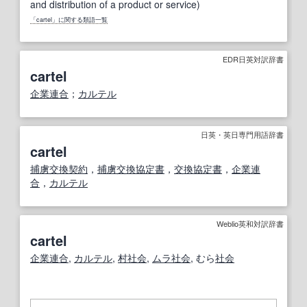
and distribution of a product or service)
「cartel」に関する類語一覧
EDR日英対訳辞書
cartel
企業連合
；
カルテル
日英・英日専門用語辞書
cartel
捕虜
交換
契約
，
捕虜
交換
協定書
，
交換
協定書
，
企業連
合
，
カルテル
Weblio英和対訳辞書
cartel
企業連合
,
カルテル
,
村社会
,
ムラ社会
, むら
社会