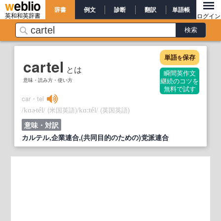
辞書
例文
診断
翻訳
単語帳
英和和英辞書
ログイン
単語
保存
を
cartel
とは
瞬間英作文
意味・読み方・使い方
継続のコツを
無料で試す
car・tel
/
/
(米国英語)
/
/
(英国英語)
kɑɚtél
kɑːtél
意味・対訳
カルテル,企業連合,(共同目的のための)党派連合