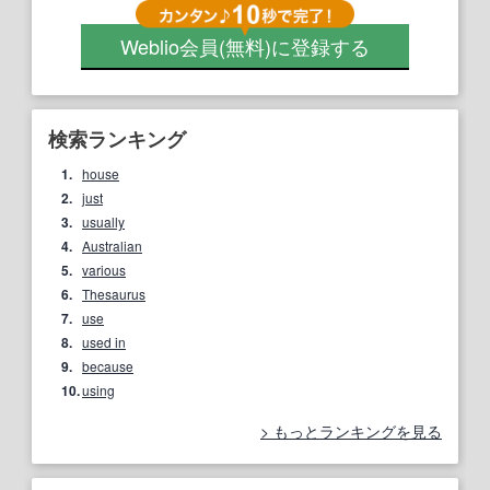
Weblio会員
(無料)
に登録する
検索ランキング
1.
house
2.
just
3.
usually
4.
Australian
5.
various
6.
Thesaurus
7.
use
8.
used in
9.
because
10.
using
もっとランキングを見る