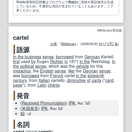
Weblio英和対訳辞書はプログラムで機械的に意味や英語表現を生成
しているため、不適切な項目が含まれていることもあります。ご了
承くださいませ。
Wiktionary英語版
cartel
出典
:『
Wiktionary
』 (2026/05/20
16
:
17
UTC
版
)
語源
In the business
sense
,
borrowed
from
German
Kartell
,
first
used
by
Eugen
Richter
in
1871
in the
Reichstag.
In
the
political
sense
, which was the
vehicle
for this
metaphor
, the
English
sense
,
like
the
German
sense
,
was
borrowed
from
French
cartel
in the
sixteenth
century
, from
Italian
cartello
,
diminutive
of
carta
(
“
card
,
page
”
)
, from
Latin
charta
.
発音
(
Received Pronunciation
)
IPA:
/kɑːˈtɛl/
(
米国
発音
)
IPA:
/kɑɹˈtɛl/
韻
:
-ɛl
名詞
cartel
(
plural
cartels
)