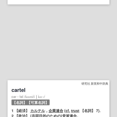
研究社 新英和中辞典
cartel
car・tel
/
kɑɚtél
｜
kɑː‐
/
【名詞】
【可算名詞】
1
【
経済
】
カルテル
，
企業連合
(
cf.
trust
【名詞】
7).
2
【政治】
(
共同
目的の
ための
)
党派
連合
.