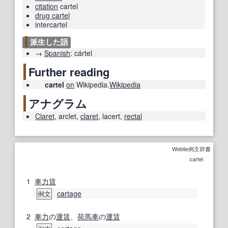
citation
cartel
drug cartel
intercartel
派生した語
→
Spanish
:
cártel
Further reading
cartel
on
Wikipedia.
Wikipedia
アナグラム
Claret
,
arclet
,
claret
,
lacert
,
rectal
Weblio例文辞書
cartel
1
車力
賃
cartage
例文
2
車力
の
運賃
、
荷馬車
の
運賃