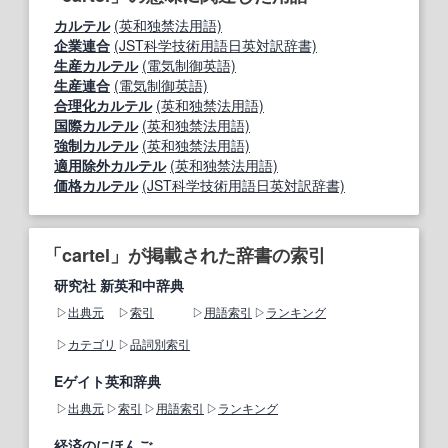
カルテル
(英和独禁法用語)
企業連合
(JST科学技術用語日英対訳辞書)
生産カルテル
(電気制御英語)
生産連合
(電気制御英語)
合理化カルテル
(英和独禁法用語)
国際カルテル
(英和独禁法用語)
強制カルテル
(英和独禁法用語)
適用除外カルテル
(英和独禁法用語)
価格カルテル
(JST科学技術用語日英対訳辞書)
「cartel」が掲載された辞書の索引
研究社 新英和中辞典
出典元
索引
用語索引
ランキング
カテゴリ
品詞別索引
Eゲイト英和辞典
出典元
索引
用語索引
ランキング
経済のにほんご