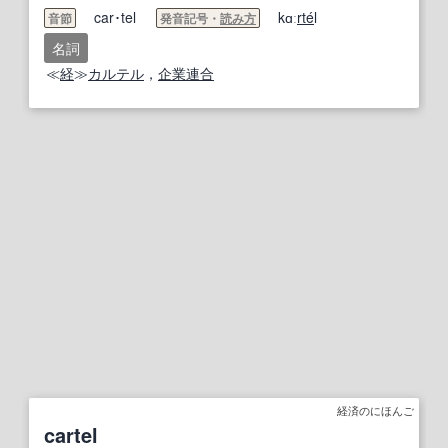
car･tel
kɑː
rte
́l
音節
発音記号・
読み方
名詞
≪
経
≫
カルテル
，
企業連合
経済のにほんご
cartel