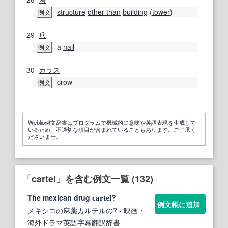
structure
other than
building
(
tower
)
例文
29
爪
a
nail
例文
30
カラス
crow
例文
Weblio例文辞書はプログラムで機械的に意味や英語表現を生成して
いるため、不適切な項目が含まれていることもあります。ご了承く
ださいませ。
「cartel」を含む例文一覧 (132)
The mexican drug
?
cartel
例文帳に追加
メキシコの麻薬カルテルの?
- 映画・
海外ドラマ英語字幕翻訳辞書