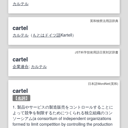
カルテル
英和独禁法用語辞典
cartel
カルテル
（
もとは
ドイツ語
Kartell）
JST科学技術用語日英対訳辞書
cartel
企業連合
;
カルテル
日本語WordNet(英和)
cartel
【
名詞
】
1.
製品やサービスの製造販売をコントロールすることに
よって競争を制限するためにつくられる独立組織のコン
ソーシアム(a consortium of independent organizations
formed to limit competition by controlling the production