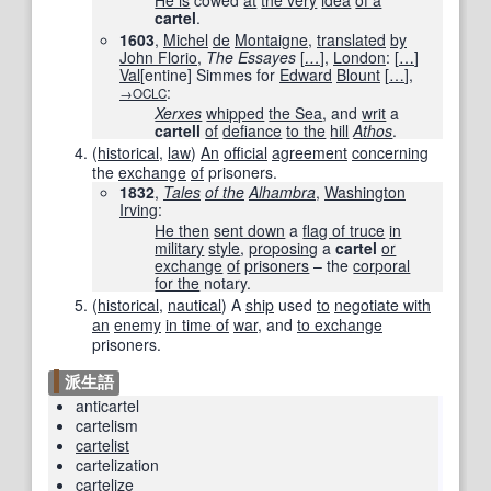
He is
cowed
at
the very
idea
of a
cartel
.
1603
,
Michel
de
Montaigne
,
translated
by
John Florio
,
The Essayes
[
…
]
,
London
:
[
…
]
Val
[
entine
]
Simmes for
Edward
Blount
[
…
]
,
:
→OCLC
Xerxes
whipped
the Sea
, and
writ
a
cartell
of
defiance
to the
hill
Athos
.
(
historical
,
law
)
An
official
agreement
concerning
the
exchange
of
prisoners.
1832
,
Tales
of the
Alhambra
,
Washington
Irving
:
He then
sent down
a
flag of truce
in
military
style
,
proposing
a
cartel
or
exchange
of
prisoners
– the
corporal
for the
notary.
(
historical
,
nautical
)
A
ship
used
to
negotiate with
an
enemy
in time of
war
, and
to exchange
prisoners.
派生語
anticartel
cartelism
cartelist
cartelization
cartelize