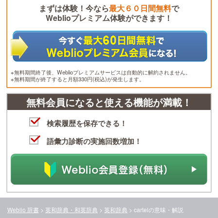
まずは体験！今なら
最大６０日間無料
で
Weblioプレミアム体験ができます！
※無料期間終了後、Weblioプレミアムサービスは自動的に解約されません。
※無料期間が終了すると月額330円(税込)が発生します。
無料会員になると使える機能が満載！
検索履歴を保存できる！
語彙力診断の実施回数増加！
Weblio 辞書
>
英和辞典・和英辞典
>
英和辞典
>
cartel
の意味・解説