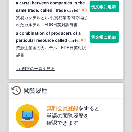
a
between companies in the
cartel
例文帳に追加
same trade, called "trade
"
cartel
貿易カクテルという,貿易業者間で結ば
れたカルテル
- EDR日英対訳辞書
a combination of producers of a
例文帳に追加
particular resource called
cartel
資源生産国のカルテル
- EDR日英対訳
辞書
>> 例文の一覧を見る
閲覧履歴
をすると、
無料会員登録
単語の閲覧履歴を
確認できます。