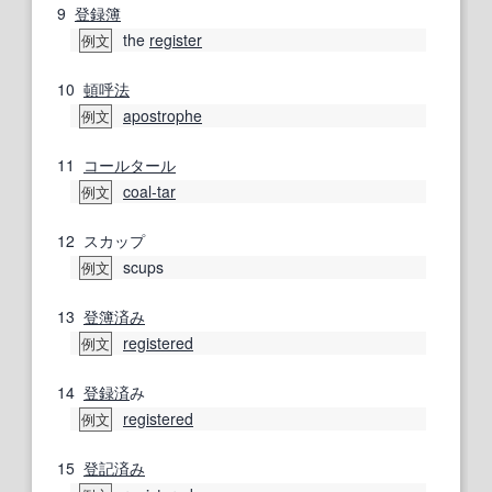
9
登録簿
the
register
例文
10
頓呼法
apostrophe
例文
11
コールタール
coal-tar
例文
12
スカップ
scups
例文
13
登簿
済み
registered
例文
14
登録済
み
registered
例文
15
登記
済み