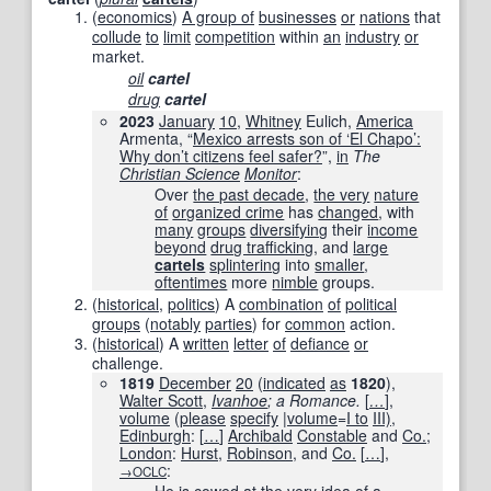
(
economics
)
A group of
businesses
or
nations
that
collude
to
limit
competition
within
an
industry
or
market.
oil
cartel
drug
cartel
2023
January
10
,
Whitney
Eulich,
America
Armenta, “
Mexico arrests son of ‘El Chapo’:
Why don’t citizens feel safer?
”,
in
The
Christian Science
Monitor
:
Over
the past decade
,
the very
nature
of
organized crime
has
changed
, with
many
groups
diversifying
their
income
beyond
drug trafficking
, and
large
cartels
splintering
into
smaller
,
oftentimes
more
nimble
groups.
(
historical
,
politics
)
A
combination
of
political
groups
(
notably
parties
) for
common
action.
(
historical
)
A
written
letter
of
defiance
or
challenge.
1819
December
20
(
indicated
as
1820
),
Walter Scott
,
Ivanhoe
; a Romance.
[
…
]
,
volume
(
please
specify
|
volume
=
I to
III)
,
Edinburgh
:
[
…
]
Archibald
Constable
and
Co.
;
London
:
Hurst
,
Robinson
, and
Co.
[
…
]
,
:
→OCLC