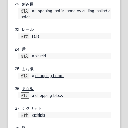
22
刻み目
an
opening
that is
made by
cutting
,
called
a
例文
notch
23
レール
rails
例文
24
盾
a
shield
例文
25
まな板
a
chopping board
例文
26
まな板
a
chopping‐block
例文
27
シクリッド
cichlids
例文
28
塔