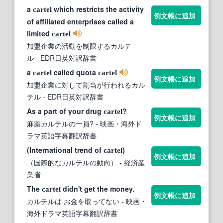
a
which restricts the activity
cartel
例文帳に追加
of affiliated enterprises called a
limited
cartel
加盟企業の活動を制限するカルテ
ル
- EDR日英対訳辞書
a
called quota
cartel
cartel
例文帳に追加
加盟企業に対して割当が行われるカル
テル
- EDR日英対訳辞書
As a part of your drug
?
cartel
例文帳に追加
麻薬カルテルの一員?
- 映画・海外ド
ラマ英語字幕翻訳辞書
(International trend of
)
cartel
例文帳に追加
（国際的なカルテルの動向）
- 経済産
業省
The
didn't get the money.
cartel
例文帳に追加
カルテルは お金を取ってない
- 映画・
海外ドラマ英語字幕翻訳辞書