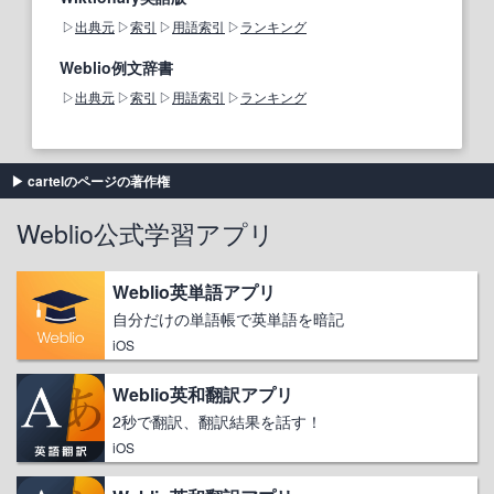
出典元
索引
用語索引
ランキング
Weblio例文辞書
出典元
索引
用語索引
ランキング
cartelのページの著作権
Weblio公式学習アプリ
Weblio英単語アプリ
自分だけの単語帳で英単語を暗記
iOS
Weblio英和翻訳アプリ
2秒で翻訳、翻訳結果を話す！
iOS