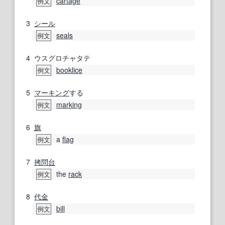
cartage
例文
3
シール
seals
例文
4
ウスグロチャタテ
booklice
例文
5
マーキング
する
marking
例文
6
旗
a
flag
例文
7
拷問台
the
rack
例文
8
代金
bill
例文