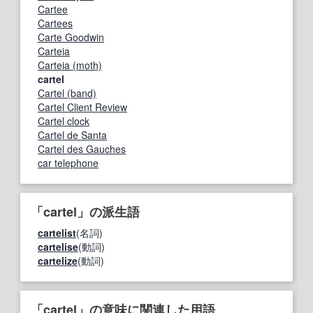
Cartee
Cartees
Carte Goodwin
Carteia
Carteia (moth)
cartel
Cartel (band)
Cartel Client Review
Cartel clock
Cartel de Santa
Cartel des Gauches
car telephone
「cartel」の派生語
cartelist
(名詞)
cartelise
(動詞)
cartelize
(動詞)
「cartel」の意味に関連した用語