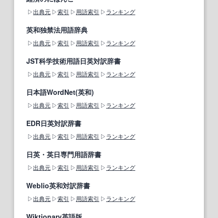
出典元
索引
用語索引
ランキング
英和独禁法用語辞典
出典元
索引
用語索引
ランキング
JST科学技術用語日英対訳辞書
出典元
索引
用語索引
ランキング
日本語WordNet(英和)
出典元
索引
用語索引
ランキング
EDR日英対訳辞書
出典元
索引
用語索引
ランキング
日英・英日専門用語辞書
出典元
索引
用語索引
ランキング
Weblio英和対訳辞書
出典元
索引
用語索引
ランキング
Wiktionary英語版