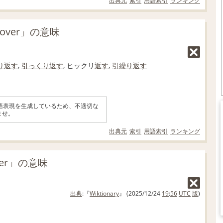
出典元
索引
用語索引
ランキング
 over」の意味
り返す
,
引っくり返す
, ヒックリ
返す
,
引繰り返す
英語表現を生成しているため、不適切な
ませ。
出典元
索引
用語索引
ランキング
over」の意味
出典
:『
Wiktionary
』 (2025/12/24
19
:
56
UTC
版
)