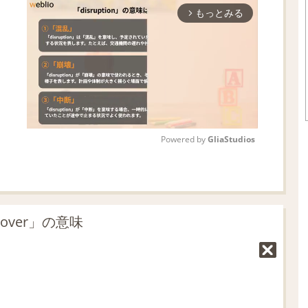
もっとみる
arrow_forward_ios
Powered by 
GliaStudios
M
u
t
over」の意味
e