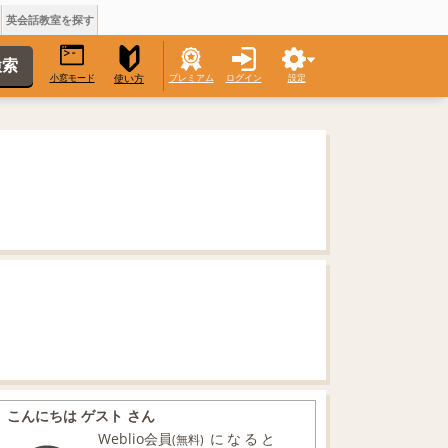
英会話教室を探す
小窓モード
プレミアム
ログイン
設定
使い方
こんにちは ゲスト さん
Weblio会員
になると
(無料)