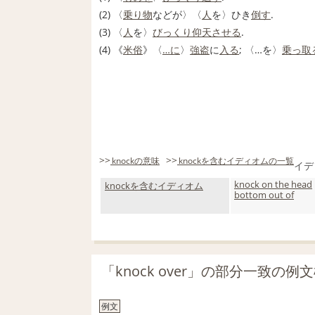
(2) 〈
乗り物
などが〉〈
人
を〉ひき
倒す
.
(3) 〈
人
を〉
びっくり仰天
させる
.
(4) 《
米
俗
》〈
…に
〉
強盗
に
入る
; 〈…を〉
乗っ取
>>
>>
knockの意味
knockを含むイディオムの一覧
イデ
knock on the head
knockを含むイディオム
bottom out of
「knock over」の部分一致の例
例文