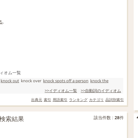
る
.
ィオム一覧
knock out
knock over
knock spots off a person
knock the
>>イディオム一覧
>>自動詞のイディオム
出典元
索引
用語索引
ランキング
カテゴリ
品詞別索引
文検索結果
該当件数 :
28
件