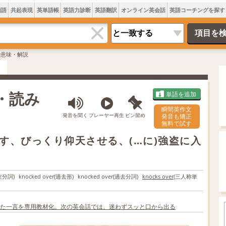
類語
共起表現
英単語帳
英語力診断
英語翻訳
オンライン英会話
英語コーチングを探す
erの意味・解説
味・読み
単語を追加
瞬間英作文
発音を聞く
プレーヤー再生
ピン留め
発音も矯正
無料で試す
す、びっくり仰天させる、(…に)強盗に入
在分詞)
knocked over
(過去形)
knocked over
(過去分詞)
knocks over
(三人称単
た一言を専用教材化。次の英会話では、迷わずスッと口から出る