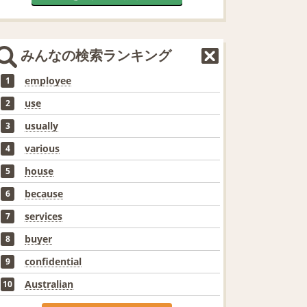
みんなの検索ランキング
employee
1
use
2
usually
3
various
4
house
5
because
6
services
7
buyer
8
confidential
9
Australian
10