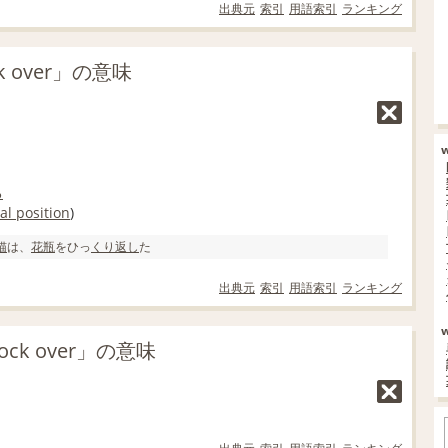
出典元
索引
用語索引
ランキング
k over」の意味
る
l position
)
猫
は、
花瓶
をひっ
くり返し
た
出典元
索引
用語索引
ランキング
k over」の意味