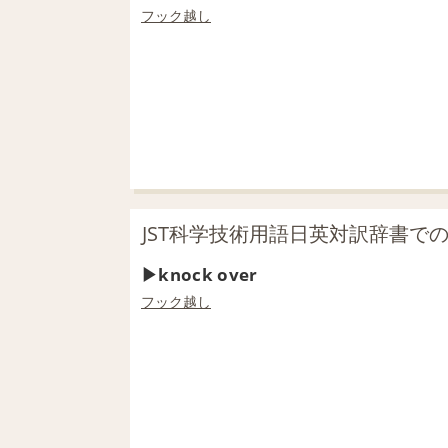
フック
越し
JST科学技術用語日英対訳辞書での「k
knock over
フック
越し