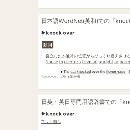
日本語WordNet(英和)での「knoc
knock over
動詞
1
直立
したか
通常の
位置
からひっくり
返
え
させ
(
cause
to
overturn
from an
upright
or
norma
The
cat
knocked
over the
flower vase
「knock over」に関する類語一覧
日英・英日専門用語辞書での「knoc
knock over
フック
越し