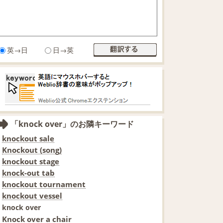
英→日
日→英
「knock over」のお隣キーワード
knockout sale
Knockout (song)
knockout stage
knock-out tab
knockout tournament
knockout vessel
knock over
Knock over a chair