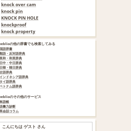
knock over cam
knock pin
KNOCK PIN HOLE
knockproof
knock property
weblioの他の辞書でも検索してみる
国語辞書
類語・反対語辞典
英和・和英辞典
日中・中日辞典
日韓・韓日辞典
古語辞典
インドネシア語辞典
タイ語辞典
ベトナム語辞典
weblioのその他のサービス
単語帳
語彙力診断
英会話コラム
こんにちは ゲスト さん