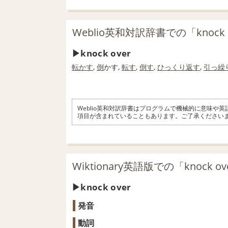
Weblio英和対訳辞書での「knock
knock over
転かす
,
倒
かす,
転す
,
倒す
,
ひっくり返す
,
引っ繰
Weblio英和対訳辞書はプログラムで機械的に意味や
項目が含まれていることもあります。ご了承ください
Wiktionary英語版での「knock 
knock over
発音
動詞