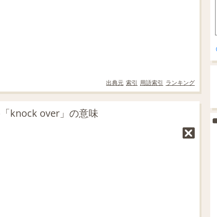
出典元
索引
用語索引
ランキング
nock over」の意味