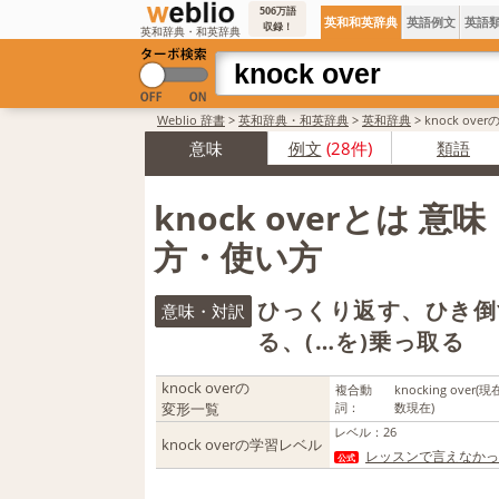
506万語
英和和英辞典
英語例文
英語
収録！
英和辞典・和英辞典
Weblio 辞書
>
英和辞典・和英辞典
>
英和辞典
>
knock ov
意味
例文
(28件)
類語
knock overとは 意
方・使い方
ひっくり返す、ひき倒
意味・対訳
る、(…を)乗っ取る
knock overの
複合動
knocking over
(現
変形一覧
詞：
数現在)
レベル
：
26
knock overの学習レベル
レッスンで言えなかっ
公式