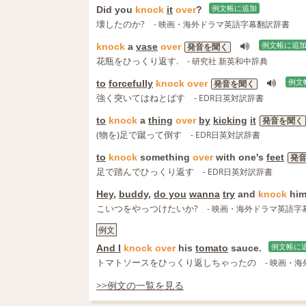
Did you
knock
it
over
?
例文帳に追加
壊したのか?
- 映画・海外ドラマ英語字幕翻訳辞書
knock
a
vase
over
例文帳に追
発音を聞く
花瓶をひっくり返す.
- 研究社 新英和中辞典
to
forcefully
knock
over
例文
発音を聞く
強く突いてはねとばす
- EDR日英対訳辞書
to
knock
a
thing
over
by
kicking
it
発音を聞く
(物を)足で蹴って倒す
- EDR日英対訳辞書
to
knock
something
over
with one's
feet
発
足で踏んでひっくり返す
- EDR日英対訳辞書
Hey
,
buddy
,
do you
wanna
try
and
knock
hi
こいつをやっつけたいか?
- 映画・海外ドラマ英語字
例文
And I
knock
over
his
tomato
sauce.
例文帳に
トマトソースをひっくり返しちゃったの
- 映画・
>>例文の一覧を見る