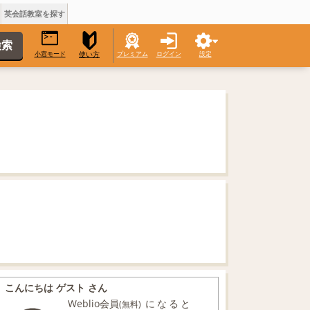
英会話教室を探す
小窓モード
プレミアム
ログイン
設定
使い方
こんにちは ゲスト さん
Weblio会員
になると
(無料)