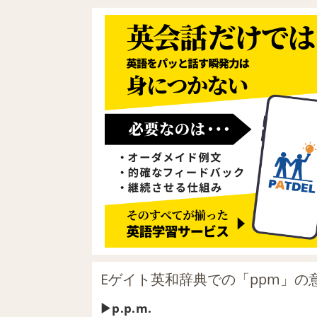
Eゲイト英和辞典での「ppm」の
p.p.m.