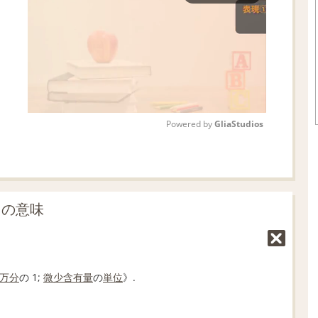
Powered by 
GliaStudios
M
u
t
」の意味
e
 万
分
の 1;
微少
含有量
の
単位
》.