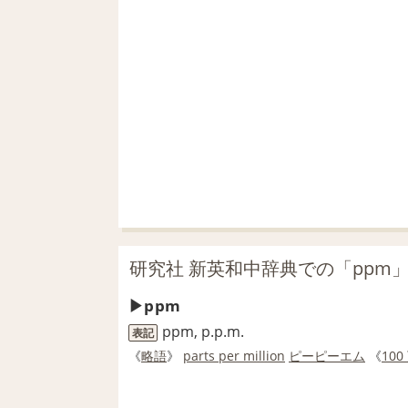
研究社 新英和中辞典での「ppm
ppm
ppm, p.p.m.
表記
《
略語
》
parts per million
ピーピーエム
《
100