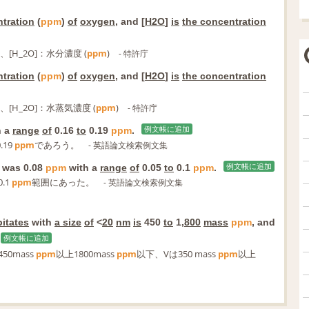
tration
(
ppm
)
of
oxygen
, and [
H2O
]
is
the concentration
、[H_2O]：水分濃度 (
ppm
)
- 特許庁
tration
(
ppm
)
of
oxygen
, and [
H2O
]
is
the concentration
、[H_2O]：水蒸気濃度 (
ppm
)
- 特許庁
h a
range
of
0.16
to
0.19
ppm
.
例文帳に追加
.19
ppm
であろう。
- 英語論文検索例文集
was 0.08
ppm
with a
range
of
0.05
to
0.1
ppm
.
例文帳に追加
0.1
ppm
範囲にあった。
- 英語論文検索例文集
pitates
with
a size
of
<
20
nm
is
450
to
1,
800
mass
ppm
, and
例文帳に追加
0mass
ppm
以上1800mass
ppm
以下、Vは350 mass
ppm
以上