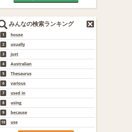
みんなの検索ランキング
house
1
usually
2
just
3
Australian
4
Thesaurus
5
various
6
used in
7
using
8
because
9
use
10