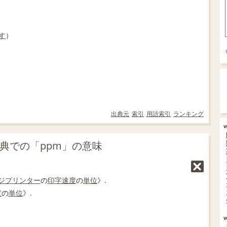
す
）
出典元
索引
用語索引
ランキング
典での「ppm」の意味
ジプリンター
の
印字速度
の
単位
》.
度
の
単位
》.