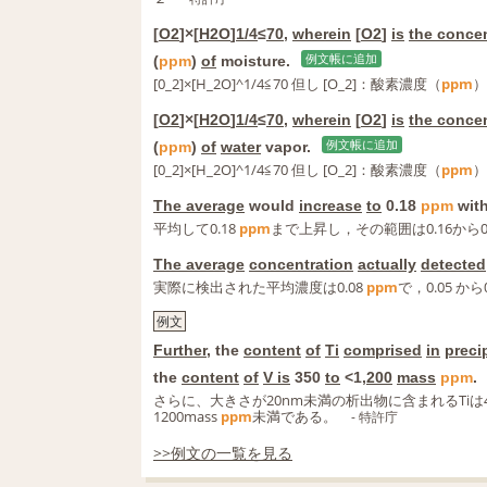
[
O2
]×[
H2O
]
1/4
≤
70
,
wherein
[
O2
]
is
the concen
(
ppm
)
of
moisture.
例文帳に追加
[0_2]×[H_2O]^1/4≦70 但し [O_2]：酸素濃度（
ppm
）
[
O2
]×[
H2O
]
1/4
≤
70
,
wherein
[
O2
]
is
the concen
(
ppm
)
of
water
vapor.
例文帳に追加
[0_2]×[H_2O]^1/4≦70 但し [O_2]：酸素濃度（
ppm
）
The average
would
increase
to
0.18
ppm
wit
平均して0.18
ppm
まで上昇し，その範囲は0.16から0
The average
concentration
actually
detected
実際に検出された平均濃度は0.08
ppm
で，0.05 から
例文
Further
, the
content
of
Ti
comprised
in
preci
the
content
of
V is
350
to
<1,
200
mass
ppm
.
さらに、大きさが20nm未満の析出物に含まれるTiは45
1200mass
ppm
未満である。
- 特許庁
>>例文の一覧を見る