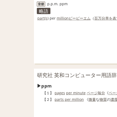
p.p.m. ppm
音節
略語
part
(s)
per
million
ピーピーエム
（
百万分率
を表
研究社 英和コンピューター用語辞
ppm
【１】
pages
per minute
ページ
毎分
《
ペー
【２】
parts per million
《
微量
な
物質
の
濃