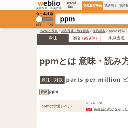
506万語
英和和英辞典
英語例文
英語
収録！
英和辞典・和英辞典
Weblio 辞書
>
英和辞典・和英辞典
>
英和辞典
>
ppmの意味
意味
例文
(999件)
共起表現
ppmとは 意味・読み
parts per milli
意味・対訳
ppm
音節
レベル
：
20
ppmの学習レベル
英会話が続かなかった人
公式