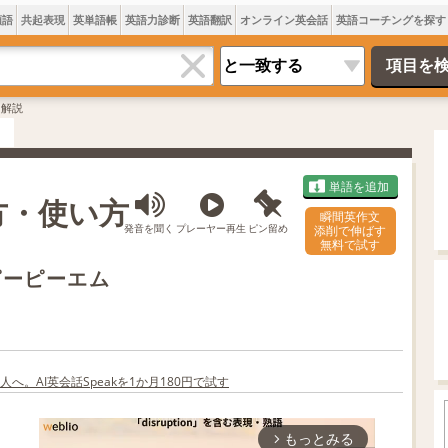
類語
共起表現
英単語帳
英語力診断
英語翻訳
オンライン英会話
英語コーチングを探す
・解説
単語を追加
方・使い方
瞬間英作文
発音を聞く
プレーヤー再生
ピン留め
添削で伸ばす
無料で試す
on ピーピーエム
へ。AI英会話Speakを1か月180円で試す
もっとみる
arrow_forward_ios