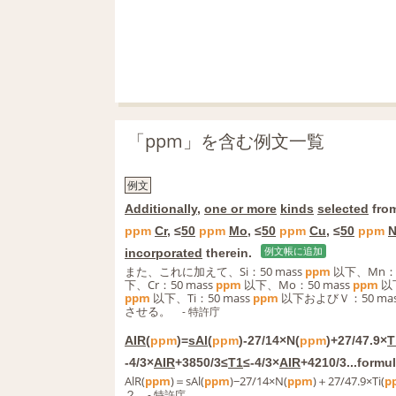
「ppm」を含む例文一覧
例文
Additionally
,
one or more
kinds
selected
fro
ppm
Cr
, ≤
50
ppm
Mo
, ≤
50
ppm
Cu
, ≤
50
ppm
N
incorporated
therein.
例文帳に追加
また、これに加えて、Si：50 mass
ppm
以下、Mn：5
下、Cr：50 mass
ppm
以下、Mo：50 mass
ppm
以下
ppm
以下、Ti：50 mass
ppm
以下およびＶ：50 ma
させる。
- 特許庁
AIR
(
ppm
)=
sAl
(
ppm
)-27/14×N(
ppm
)+27/47.9×
T
-4/3×
AIR
+3850/3≤
T1
≤-4/3×
AIR
+4210/3...formul
AlR(
ppm
)＝sAl(
ppm
)−27/14×N(
ppm
)＋27/47.9×Ti(
p
２
- 特許庁