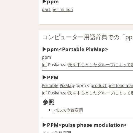
ppm
part per million
コンピューター用語辞典での「p
ppm<Portable PixMap>
ppm
Jef
Poskanzar
氏
を中心とした
グループ
によって
PPM
Portable
PixMap
<ppm>;
product portfolio m
Jef
Poskanzar
氏
を中心とした
グループ
によって
参照
パルス位置変調
PPM<pulse phase modulation>
パルス位相変調