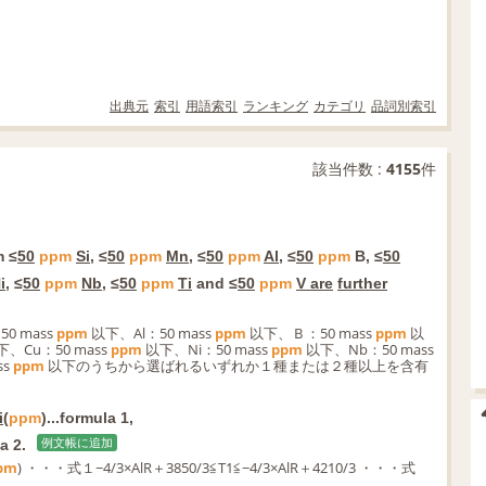
出典元
索引
用語索引
ランキング
カテゴリ
品詞別索引
該当件数 :
4155
件
m ≤
50
ppm
Si
, ≤
50
ppm
Mn
, ≤
50
ppm
Al
, ≤
50
ppm
B, ≤
50
i
, ≤
50
ppm
Nb
, ≤
50
ppm
Ti
and ≤
50
ppm
V are
further
0 mass
ppm
以下、Al：50 mass
ppm
以下、Ｂ：50 mass
ppm
以
、Cu：50 mass
ppm
以下、Ni：50 mass
ppm
以下、Nb：50 mass
ss
ppm
以下のうちから選ばれるいずれか１種または２種以上を含有
i
(
ppm
)...formula 1,
a 2.
例文帳に追加
pm
) ・・・式１−4/3×AlR＋3850/3≦T1≦−4/3×AlR＋4210/3 ・・・式