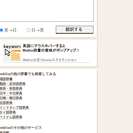
英→日
日→英
weblioの他の辞書でも検索してみる
国語辞書
類語・反対語辞典
英和・和英辞典
日中・中日辞典
日韓・韓日辞典
古語辞典
インドネシア語辞典
タイ語辞典
ベトナム語辞典
weblioのその他のサービス
単語帳