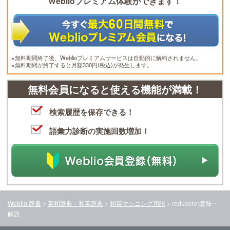
Weblioプレミアム体験ができます！
※無料期間終了後、Weblioプレミアムサービスは自動的に解約されません。
※無料期間が終了すると月額330円(税込)が発生します。
無料会員になると使える機能が満載！
検索履歴を保存できる！
語彙力診断の実施回数増加！
Weblio 辞書
>
英和辞典・和英辞典
>
和英マシニング用語
>
reducer
の意味・
解説