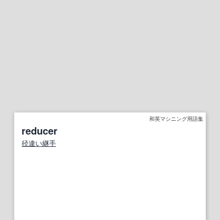
和英マシニング用語集
reducer
径違い継手