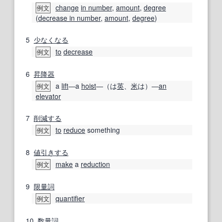
change
in number
,
amount
,
degree
例文
(
decrease in number
,
amount
,
degree
)
5
少なくなる
to
decrease
例文
6
昇降器
a
lift
―a
hoist
―（は
英
、
米
は）―
an
例文
elevator
7
削減する
to
reduce
something
例文
8
値引きする
make
a
reduction
例文
9
限量詞
quantifier
例文
10
数量詞