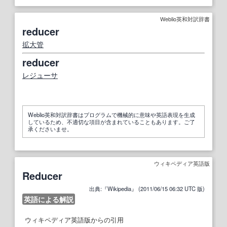
Weblio英和対訳辞書
reducer
拡大管
reducer
レジューサ
Weblio英和対訳辞書はプログラムで機械的に意味や英語表現を生成
しているため、不適切な項目が含まれていることもあります。ご了
承くださいませ。
ウィキペディア英語版
Reducer
出典:『Wikipedia』 (2011/06/15 06:32 UTC 版)
英語による解説
ウィキペディア英語版からの引用