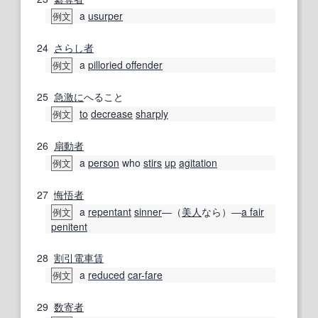
a
usurper
例文
24
さらし
者
a
pilloried offender
例文
25
急激に
へること
to
decrease
sharply
例文
26
扇動者
a
person
who
stirs
up
agitation
例文
27
悔悟
者
a
repentant
sinner
―（
美人
なら）―
a fair
例文
penitent
28
割引
電車賃
a
reduced
car-fare
例文
29
数寄者