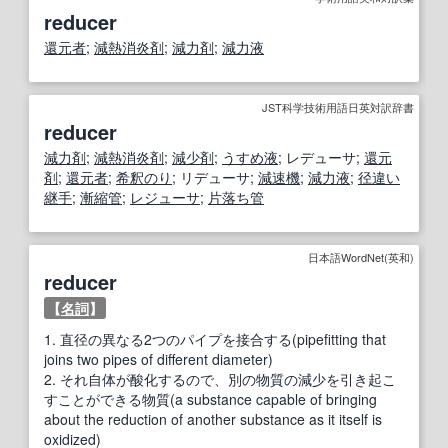
reducer
還元者
;
減熱消炎剤
;
減力剤
;
減力液
JST科学技術用語日英対訳辞書
reducer
減力剤
;
減熱消炎剤
;
減少
剤
;
うすめ液
; レデューサ;
還元
剤
;
還元者
;
希釈のり
; リデューサ;
減速機
;
減力液
;
径違い
継手
;
漸
縮
管
;
レジューサ
;
片
落ち
管
日本語WordNet(英和)
reducer
【
名詞
】
1.
直径の異なる2つのパイプを接合する(pipefitting that
joins two pipes of different diameter)
2.
それ自体が酸化するので、別の物質の減少を引き起こ
すことができる物質(a substance capable of bringing
about the reduction of another substance as it itself is
oxidized)