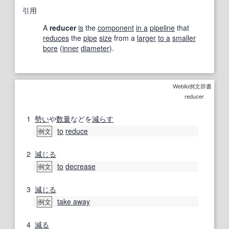
引用
A
reducer
is
the
component
in a
pipeline
that
reduces
the
pipe
size
from a
larger
to a
smaller
bore
(
inner
diameter
).
Weblio例文辞書
reducer
1
勢い
や
数量
などを
減らす
to
reduce
例文
2
減じる
to
decrease
例文
3
減じる
take away
例文
4
減る