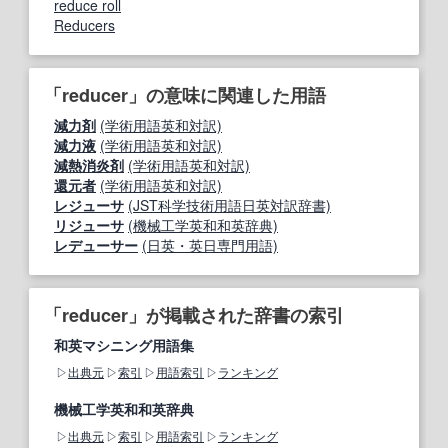
reduce roll
Reducers
「reducer」の意味に関連した用語
減力剤
(学術用語英和対訳)
減力液
(学術用語英和対訳)
減熱消炎剤
(学術用語英和対訳)
還元者
(学術用語英和対訳)
レジューサ
(JST科学技術用語日英対訳辞書)
リジューサ
(機械工学英和和英辞典)
レデューサー
(日英・英日専門用語)
「reducer」が掲載された辞書の索引
和英マシニング用語集
出典元
索引
用語索引
ランキング
機械工学英和和英辞典
出典元
索引
用語索引
ランキング