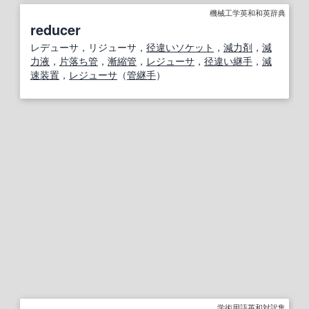
機械工学英和和英辞典
reducer
レデューサ，リジューサ，
径
違い
ソケット
，
減力剤
，
減
力液
，
片
落ち
管
，
漸
縮
管
，
レジューサ
，
径違い継手
，
減
速装置
，
レジューサ
（
管継手
）
学術用語英和対訳集