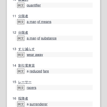
quantifier
例文
11
分限者
a man
of means
例文
12
分限者
a man
of
substance
例文
13
すり減らす
wear away
例文
14
割引
電車賃
a
reduced
fare
例文
15
レーサー
racers
例文
16
投降者
a
surrenderer
例文