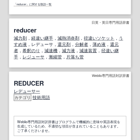
「reducer」に関する類語一覧
日英・英日専門用語辞書
reducer
減力剤
，
経
違い
継手
，
減熱消炎剤
，
径
違い
ソケット
，
う
すめ液
，レデューサ，
還元剤
，
分解者
，
薄め液
，
還元
者
，
希釈のり
，
減速機
，
減力液
，
減速装置
，
径違い継
手
，
レジューサ
，
漸
縮
管
，
片
落ち
管
Weblio専門用語対訳辞書
REDUCER
レデューサー
技術用語
カテゴリ
Weblio専門用語対訳辞書はプログラムで機械的に意味や英語表現を
生成しているため、不適切な項目が含まれていることもあります。
ご了承くださいませ。