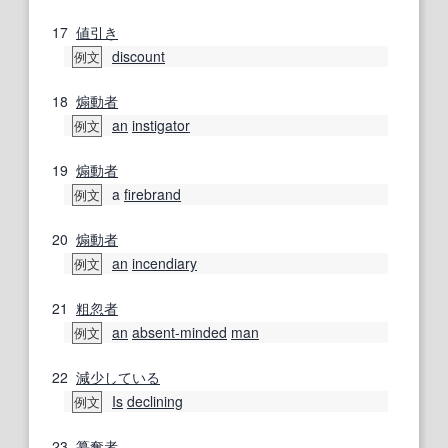
17
値引き
discount
例文
18
煽動者
an
instigator
例文
19
煽動者
a
firebrand
例文
20
煽動者
an
incendiary
例文
21
粗忽者
an
absent-minded
man
例文
22
減少
している
Is
declining
例文
23
纂奪
者