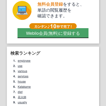
をすると、
無料会員登録
単語の閲覧履歴を
確認できます。
Weblio会員
(無料)
に登録する
検索ランキング
1.
employee
2.
use
3.
various
4.
services
5.
house
6.
Katakame
7.
diet
8.
花火師
9.
usually