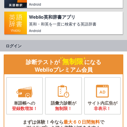
Android
Weblio英和辞書アプリ
英和・和英を一度に検索する英語辞書
Android
ログイン
無制限
診断テストが
になる
Weblioプレミアム会員
単語帳への
語彙力診断が
サイト内広告が
登録数増加！
無制限！
非表示！
まずは体験！今なら
最大６０日間無料
で