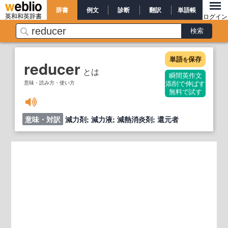
辞書
例文
診断
翻訳
単語帳
英和和英辞書
ログイン
単語
保存
を
reducer
とは
瞬間英作文
意味・読み方・使い方
添削で伸ばす
無料で試す
意味・対訳
減力剤; 減力液; 減熱消炎剤; 還元者