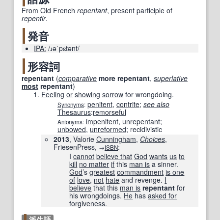
From
Old French
repentant
,
present participle
of
repentir
.
発音
IPA:
/ɹəˈpɛtənt/
形容詞
repentant
(
comparative
more
repentant
,
superlative
most
repentant
)
Feeling
or
showing
sorrow
for wrongdoing.
penitent
,
contrite
;
see also
Synonyms
:
Thesaurus
:
remorseful
impenitent
,
unrepentant
;
Antonyms
:
unbowed
,
unreformed
;
recidivistic
2013
, Valorie
Cunningham
,
Choices
‎,
FriesenPress,
:
→
ISBN
I
cannot
believe that
God
wants
us
to
kill
no matter
if
this
man is
a sinner.
God
’s
greatest
commandment
is one
of
love
,
not
hate
and revenge.
I
believe
that this
man is
repentant
for
his wrongdoings.
He
has
asked for
forgiveness.
派生語