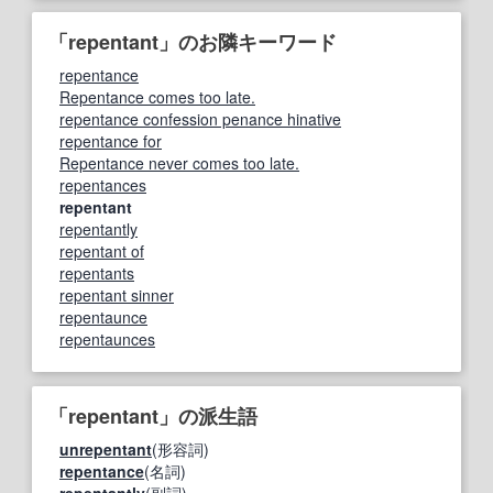
「repentant」のお隣キーワード
repentance
Repentance comes too late.
repentance confession penance hinative
repentance for
Repentance never comes too late.
repentances
repentant
repentantly
repentant of
repentants
repentant sinner
repentaunce
repentaunces
「repentant」の派生語
unrepentant
(形容詞)
repentance
(名詞)
repentantly
(副詞)