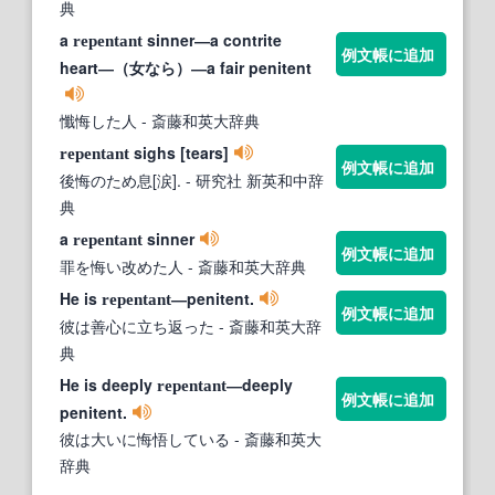
典
a
sinner―a contrite
repentant
例文帳に追加
heart―（女なら）―a fair penitent
懺悔した人
- 斎藤和英大辞典
sighs [tears]
repentant
例文帳に追加
後悔のため息[涙].
- 研究社 新英和中辞
典
a
sinner
repentant
例文帳に追加
罪を悔い改めた人
- 斎藤和英大辞典
He is
―penitent.
repentant
例文帳に追加
彼は善心に立ち返った
- 斎藤和英大辞
典
He is deeply
―deeply
repentant
例文帳に追加
penitent.
彼は大いに悔悟している
- 斎藤和英大
辞典