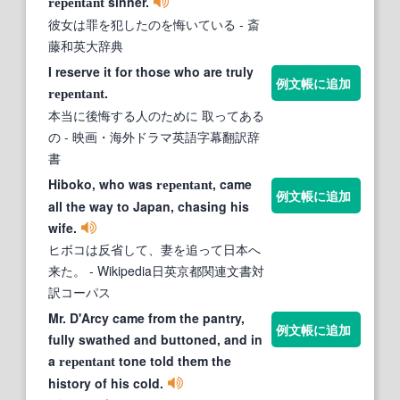
sinner.
repentant
彼女は罪を犯したのを悔いている
- 斎
藤和英大辞典
I reserve it for those who are truly
例文帳に追加
.
repentant
本当に後悔する人のために 取ってある
の
- 映画・海外ドラマ英語字幕翻訳辞
書
Hiboko, who was
, came
repentant
例文帳に追加
all the way to Japan, chasing his
wife.
ヒボコは反省して、妻を追って日本へ
来た。
- Wikipedia日英京都関連文書対
訳コーパス
Mr. D'Arcy came from the pantry,
例文帳に追加
fully swathed and buttoned, and in
a
tone told them the
repentant
history of his cold.