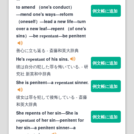
to amend （one's conduct）
例文帳に追加
―mend one's ways―reform
（oneself）―lead a new life―turn
over a new leaf―repent （of one's
sins）―be
―be penitent
repentant
善心に立ち返る
- 斎藤和英大辞典
He's
of his sins.
repentant
例文帳に追加
彼は自分の犯した罪を悔いている.
- 研
究社 新英和中辞典
She is penitent―a
sinner.
repentant
例文帳に追加
彼女は罪を犯して後悔している
- 斎藤
和英大辞典
She repents of her sin―She is
例文帳に追加
of her sin―penitent for
repentant
her sin―a penitent sinner―a