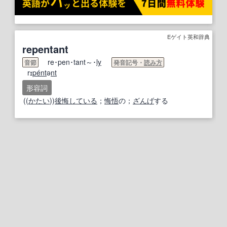
Eゲイト英和辞典
repentant
re･pen･tant～･
ly
音節
発音記号・
読み方
rɪ
pe
nt
ə
nt
形容詞
((
かたい
))
後悔している
；
悔悟
の；
ざんげ
する