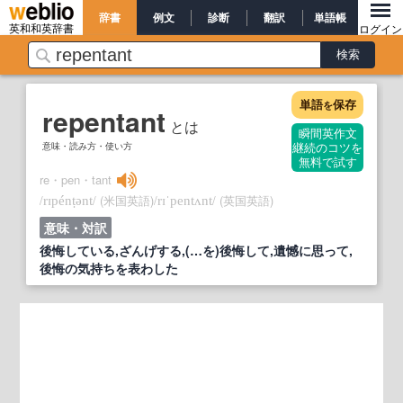
辞書
例文
診断
翻訳
単語帳
英和和英辞書
ログイン
単語
保存
を
repentant
とは
瞬間英作文
意味・読み方・使い方
継続のコツを
無料で試す
re・pen・tant
/
/
(米国英語)
/
/
(英国英語)
rɪpénṭənt
rɪˈpentʌnt
意味・対訳
後悔している,ざんげする,(…を)後悔して,遺憾に思って,
後悔の気持ちを表わした