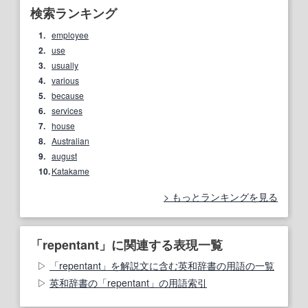
検索ランキング
1.
employee
2.
use
3.
usually
4.
various
5.
because
6.
services
7.
house
8.
Australian
9.
august
10.
Katakame
もっとランキングを見る
「repentant」に関連する表現一覧
「repentant」を解説文に含む英和辞書の用語の一覧
英和辞書の「repentant」の用語索引