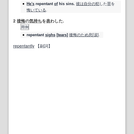
彼は
自分の
犯
した
罪
を
He's
repentant
of
his sins.
悔い
ている
.
2
後悔
の
気持ち
を
表
わした.
用例
後悔
のため
息
[
涙
].
repentant
sighs
[
tears
]
repentantly
【副詞】