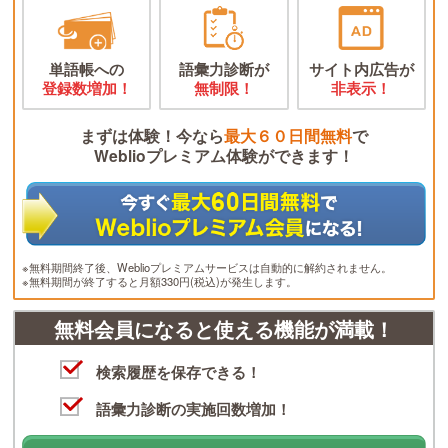
単語帳への
語彙力診断が
サイト内広告が
登録数増加！
無制限！
非表示！
まずは体験！今なら
最大６０日間無料
で
Weblioプレミアム体験ができます！
※無料期間終了後、Weblioプレミアムサービスは自動的に解約されません。
※無料期間が終了すると月額330円(税込)が発生します。
無料会員になると使える機能が満載！
検索履歴を保存できる！
語彙力診断の実施回数増加！