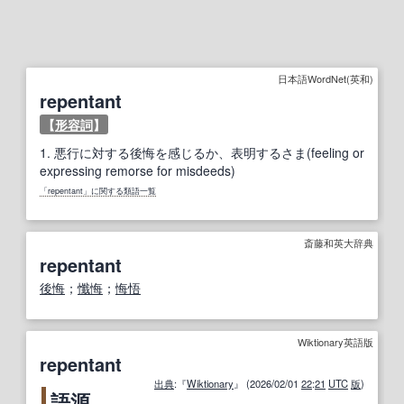
日本語WordNet(英和)
repentant
【
形容詞
】
1.
悪行に対する後悔を感じるか、表明するさま(feeling or
expressing remorse for misdeeds)
「repentant」に関する類語一覧
斎藤和英大辞典
repentant
後悔
；
懺悔
；
悔悟
Wiktionary英語版
repentant
出典
:『
Wiktionary
』 (2026/02/01
22
:
21
UTC
版
)
語源