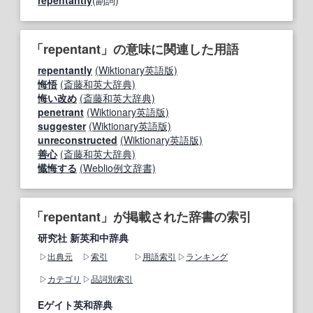
「repentant」の意味に関連した用語
repentantly
(Wiktionary英語版)
悔悟
(斎藤和英大辞典)
悔い改め
(斎藤和英大辞典)
penetrant
(Wiktionary英語版)
suggester
(Wiktionary英語版)
unreconstructed
(Wiktionary英語版)
善心
(斎藤和英大辞典)
懴悔する
(Weblio例文辞書)
「repentant」が掲載された辞書の索引
研究社 新英和中辞典
出典元
索引
用語索引
ランキング
カテゴリ
品詞別索引
Eゲイト英和辞典