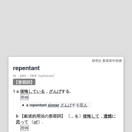
研究社 新英和中辞典
repentant
re・pen・tant
/
rɪpénṭənt
/
【形容詞】
1
a
後悔している
，
ざんげ
する.
用例
ざんげ
する
罪人
.
a
repentant
sinner
b
【叙述的用法の形容詞】
〔…を〕
後悔して
，
遺憾
に
思
って 〔
of
〕.
用例