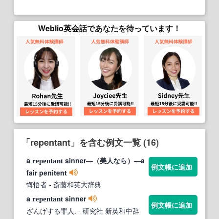
Weblio英会話であなたを待っています！
「repentant」を含む例文一覧 (16)
a
sinner―（美人なら）―a
repentant
例文帳に追加
fair penitent
悔悟者
- 斎藤和英大辞典
a
sinner
repentant
例文帳に追加
ざんげする罪人.
- 研究社 新英和中辞