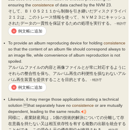
ensuring the
consistence
of data cached by the NVM 23.
そして、ＢＩＯＳ２１１から制御を引き継いだディスクドライバ
２１２は、このトレース情報を使って、ＮＶＭ２３にキャッシュ
されたデータの一貫性を保証するための処理を実行する。
- 特許庁
例文帳に追加
+
To provide an album reproducing device for holding
consistence
so that the content of an album file should correspond always to
an image file, while convenience of album reproduction is not
spoiled.
アルバムファイルの内容と画像ファイルとが常に対応するように
それらの整合性を保ち、アルバム再生の利便性を損なわないアル
バム再生装置を提供することを目的とする。
- 特許庁
例文帳に追加
+
Likewise, it may merge those applications stating a technical
solution that separately have no
consistence
or are mutually
dependent, leading to the same results.
同様に，産業財産局は，1個の技術的解決についての分離して存
在意義を持たない又は相互依存性を有する複数の出願を統合する
ことができ，この場合も元の優先順位が維持される。