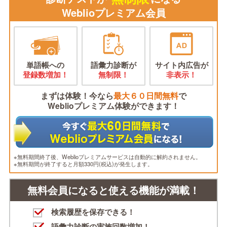
Weblioプレミアム会員
単語帳への
語彙力診断が
サイト内広告が
登録数増加！
無制限！
非表示！
まずは体験！今なら
最大６０日間無料
で
Weblioプレミアム体験ができます！
※無料期間終了後、Weblioプレミアムサービスは自動的に解約されません。
※無料期間が終了すると月額330円(税込)が発生します。
無料会員になると使える機能が満載！
検索履歴を保存できる！
語彙力診断の実施回数増加！