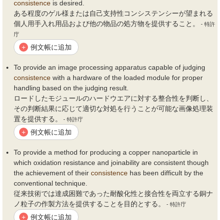
consistence
is desired.
ある程度のゲル様または自己支持性コンシステンシーが望まれる
個人用手入れ用品および他の物品の処方物を提供すること。
- 特許
庁
例文帳に追加
+
To provide an image processing apparatus capable of judging
consistence
with a hardware of the loaded module for proper
handling based on the judging result.
ロードしたモジュールのハードウエアに対する整合性を判断し、
その判断結果に応じて適切な対処を行うことが可能な画像処理装
置を提供する。
- 特許庁
例文帳に追加
+
To provide a method for producing a copper nanoparticle in
which oxidation resistance and joinability are consistent though
the achievement of their
consistence
has been difficult by the
conventional technique.
従来技術では達成困難であった耐酸化性と接合性を両立する銅ナ
ノ粒子の作製方法を提供することを目的とする。
- 特許庁
例文帳に追加
+