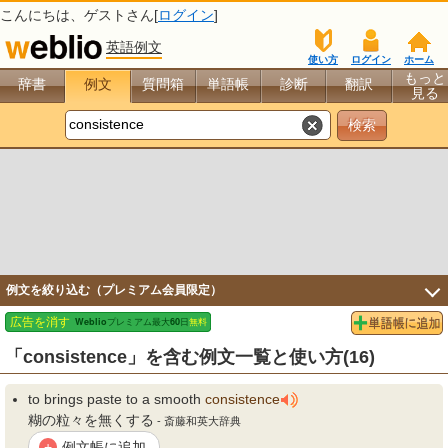
こんにちは、
ゲスト
さん[
ログイン
]
英語例文
使い方
ログイン
ホーム
もっと
辞書
例文
質問箱
単語帳
診断
翻訳
見る
例文を絞り込む（プレミアム会員限定）
「consistence」を含む例文一覧と使い方(16)
to brings paste to a smooth
consistence
糊の粒々を無くする
- 斎藤和英大辞典
例文帳に追加
+