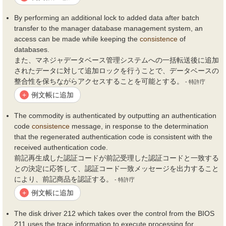
By performing an additional lock to added data after batch
transfer to the manager database management system, an
access can be made while keeping the
consistence
of
databases.
また、マネジャデータベース管理システムへの一括転送後に追加
されたデータに対して追加ロックを行うことで、データベースの
整合性を保ちながらアクセスすることを可能とする。
- 特許庁
例文帳に追加
+
The commodity is authenticated by outputting an authentication
code
consistence
message, in response to the determination
that the regenerated authentication code is consistent with the
received authentication code.
前記再生成した認証コードが前記受理した認証コードと一致する
との決定に応答して、認証コード一致メッセージを出力すること
により、前記商品を認証する。
- 特許庁
例文帳に追加
+
The disk driver 212 which takes over the control from the BIOS
211 uses the trace information to execute processing for