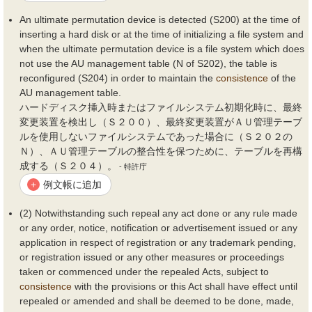
An ultimate permutation device is detected (S200) at the time of
inserting a hard disk or at the time of initializing a file system and
when the ultimate permutation device is a file system which does
not use the AU management table (N of S202), the table is
reconfigured (S204) in order to maintain the
consistence
of the
AU management table.
ハードディスク挿入時またはファイルシステム初期化時に、最終
変更装置を検出し（Ｓ２００）、最終変更装置がＡＵ管理テーブ
ルを使用しないファイルシステムであった場合に（Ｓ２０２の
Ｎ）、ＡＵ管理テーブルの整合性を保つために、テーブルを再構
成する（Ｓ２０４）。
- 特許庁
例文帳に追加
+
(2) Notwithstanding such repeal any act done or any rule made
or any order, notice, notification or advertisement issued or any
application in respect of registration or any trademark pending,
or registration issued or any other measures or proceedings
taken or commenced under the repealed Acts, subject to
consistence
with the provisions or this Act shall have effect until
repealed or amended and shall be deemed to be done, made,