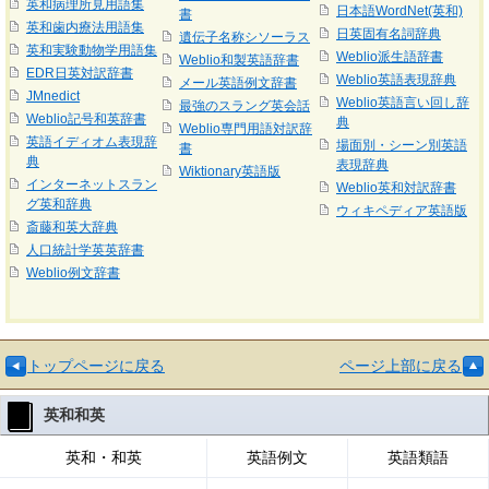
英和病理所見用語集
日本語WordNet(英和)
書
英和歯内療法用語集
日英固有名詞辞典
遺伝子名称シソーラス
英和実験動物学用語集
Weblio派生語辞書
Weblio和製英語辞書
EDR日英対訳辞書
Weblio英語表現辞典
メール英語例文辞書
JMnedict
Weblio英語言い回し辞
最強のスラング英会話
Weblio記号和英辞書
典
Weblio専門用語対訳辞
英語イディオム表現辞
場面別・シーン別英語
書
典
表現辞典
Wiktionary英語版
インターネットスラン
Weblio英和対訳辞書
グ英和辞典
ウィキペディア英語版
斎藤和英大辞典
人口統計学英英辞書
Weblio例文辞書
トップページに戻る
ページ上部に戻る
英和和英
英和・和英
英語例文
英語類語