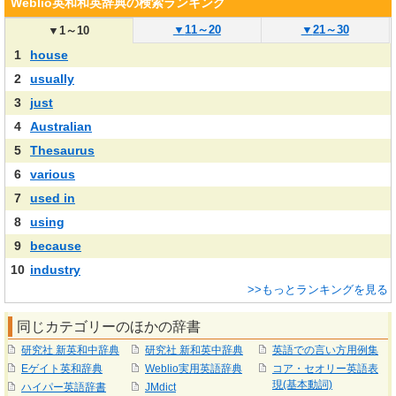
Weblio英和和英辞典の検索ランキング
▼
11～20
▼
21～30
▼
1～10
1
house
2
usually
3
just
4
Australian
5
Thesaurus
6
various
7
used in
8
using
9
because
10
industry
>>もっとランキングを見る
同じカテゴリーのほかの辞書
研究社 新英和中辞典
研究社 新和英中辞典
英語での言い方用例集
Eゲイト英和辞典
Weblio実用英語辞典
コア・セオリー英語表
現(基本動詞)
ハイパー英語辞書
JMdict