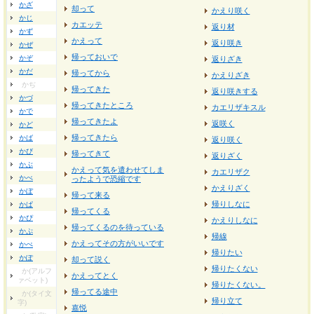
かざ
却って
かえり咲く
かじ
カエッテ
返り材
かず
かえって
返り咲き
かぜ
帰っておいで
かぞ
返りざき
かだ
帰ってから
かえりざき
かぢ
帰ってきた
返り咲きする
かづ
帰ってきたところ
カエリザキスル
かで
帰ってきたよ
返咲く
かど
帰ってきたら
かば
返り咲く
かび
帰ってきて
返りざく
かぶ
かえって気を遣わせてしま
カエリザク
かべ
ったようで恐縮です
かえりざく
かぼ
帰って来る
帰りしなに
かぱ
帰ってくる
かぴ
かえりしなに
帰ってくるのを待っている
かぷ
帰線
かえってその方がいいです
かぺ
帰りたい
かぽ
却って説く
帰りたくない
か(アルフ
かえってとく
ァベット)
帰りたくない。
帰ってる途中
か(タイ文
帰り立て
字)
嘉悦