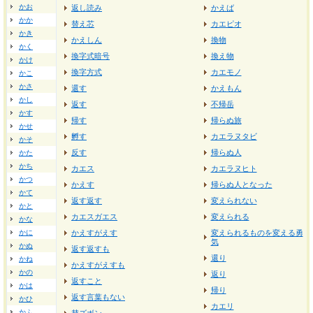
かお
返し読み
かえば
かか
替え芯
カエピオ
かき
かえしん
換物
かく
換字式暗号
換え物
かけ
換字方式
カエモノ
かこ
かさ
還す
かえもん
かし
返す
不帰岳
かす
帰す
帰らぬ旅
かせ
孵す
カエラヌタビ
かそ
反す
帰らぬ人
かた
かち
カエス
カエラヌヒト
かつ
かえす
帰らぬ人となった
かて
返す返す
変えられない
かと
カエスガエス
変えられる
かな
かに
かえすがえす
変えられるものを変える勇
気
かぬ
返す返すも
還り
かね
かえすがえすも
かの
返り
返すこと
かは
帰り
返す言葉もない
かひ
カエリ
かふ