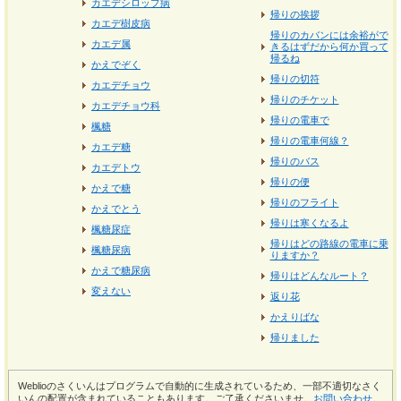
カエデシロップ病
帰りの挨拶
カエデ樹皮病
帰りのカバンには余裕がで
カエデ属
きるはずだから何か買って
帰るね
かえでぞく
帰りの切符
カエデチョウ
帰りのチケット
カエデチョウ科
帰りの電車で
楓糖
帰りの電車何線？
カエデ糖
帰りのバス
カエデトウ
帰りの便
かえで糖
帰りのフライト
かえでとう
帰りは寒くなるよ
楓糖尿症
帰りはどの路線の電車に乗
楓糖尿病
りますか？
かえで糖尿病
帰りはどんなルート？
変えない
返り花
かえりばな
帰りました
Weblioのさくいんはプログラムで自動的に生成されているため、一部不適切なさく
いんの配置が含まれていることもあります。ご了承くださいませ。
お問い合わせ
。