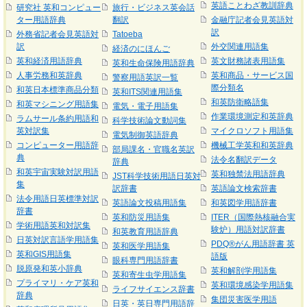
英語ことわざ教訓辞典
研究社 英和コンピュー
旅行・ビジネス英会話
ター用語辞典
翻訳
金融庁記者会見英語対
訳
外務省記者会見英語対
Tatoeba
訳
外交関連用語集
経済のにほんご
英和経済用語辞典
英文財務諸表用語集
英和生命保険用語辞典
人事労務和英辞典
英和商品・サービス国
警察用語英訳一覧
際分類名
和英日本標準商品分類
英和ITS関連用語集
和英防衛略語集
和英マシニング用語集
電気・電子用語集
作業環境測定和英辞典
ラムサール条約用語和
科学技術論文動詞集
英対訳集
マイクロソフト用語集
電気制御英語辞典
コンピューター用語辞
機械工学英和和英辞典
部局課名・官職名英訳
典
法令名翻訳データ
辞典
和英宇宙実験対訳用語
英和独禁法用語辞典
JST科学技術用語日英対
集
訳辞書
英語論文検索辞書
法令用語日英標準対訳
英語論文投稿用語集
和英図学用語辞書
辞書
英和防災用語集
ITER（国際熱核融合実
学術用語英和対訳集
験炉）用語対訳辞書
和英教育用語辞典
日英対訳言語学用語集
PDQ®がん用語辞書 英
英和医学用語集
英和GIS用語集
語版
眼科専門用語辞書
脱原発和英小辞典
英和解剖学用語集
英和寄生虫学用語集
プライマリ・ケア英和
英和環境感染学用語集
ライフサイエンス辞書
辞典
集団災害医学用語
日英・英日専門用語辞