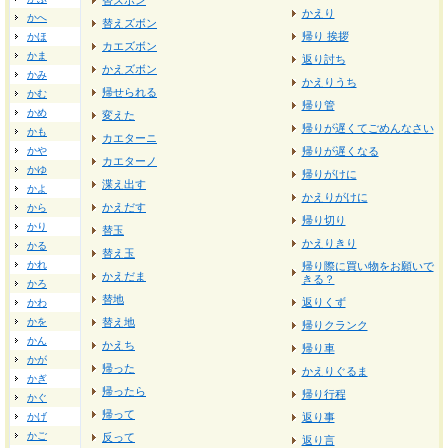
替ズボン
かえり
かへ
替えズボン
帰り 挨拶
かほ
カエズボン
かま
返り討ち
かえズボン
かみ
かえりうち
帰せられる
かむ
帰り管
かめ
変えた
帰りが遅くてごめんなさい
かも
カエターニ
かや
帰りが遅くなる
カエターノ
かゆ
帰りがけに
渫え出す
かよ
かえりがけに
かえだす
から
帰り切り
かり
替玉
かえりきり
かる
替え玉
かれ
帰り際に買い物をお願いで
かえだま
きる？
かろ
替地
返りくず
かわ
かを
替え地
帰りクランク
かん
かえち
帰り車
かが
帰った
かえりぐるま
かぎ
帰ったら
帰り行程
かぐ
帰って
かげ
返り事
かご
反って
返り言