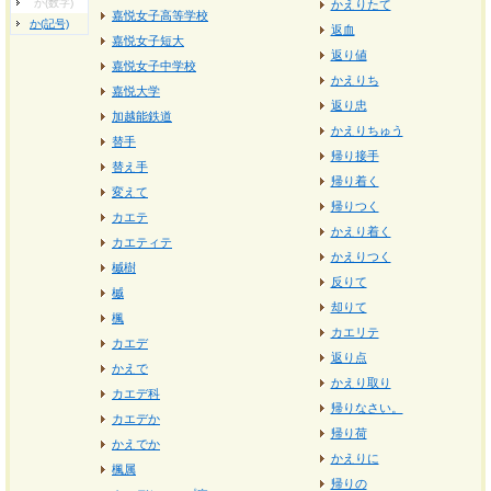
か(数字)
かえりたて
嘉悦女子高等学校
か(記号)
返血
嘉悦女子短大
返り値
嘉悦女子中学校
かえりち
嘉悦大学
返り忠
加越能鉄道
かえりちゅう
替手
帰り接手
替え手
帰り着く
変えて
帰りつく
カエテ
かえり着く
カエティテ
かえりつく
槭樹
反りて
槭
却りて
楓
カエリテ
カエデ
返り点
かえで
かえり取り
カエデ科
帰りなさい。
カエデか
帰り荷
かえでか
かえりに
楓属
帰りの