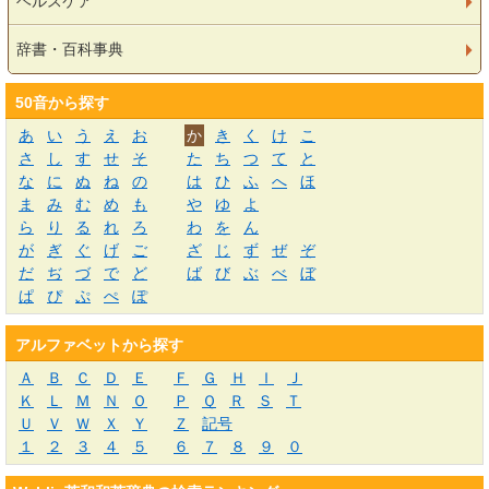
ヘルスケア
辞書・百科事典
50音から探す
あ
い
う
え
お
か
き
く
け
こ
さ
し
す
せ
そ
た
ち
つ
て
と
な
に
ぬ
ね
の
は
ひ
ふ
へ
ほ
ま
み
む
め
も
や
ゆ
よ
ら
り
る
れ
ろ
わ
を
ん
が
ぎ
ぐ
げ
ご
ざ
じ
ず
ぜ
ぞ
だ
ぢ
づ
で
ど
ば
び
ぶ
べ
ぼ
ぱ
ぴ
ぷ
ぺ
ぽ
アルファベットから探す
Ａ
Ｂ
Ｃ
Ｄ
Ｅ
Ｆ
Ｇ
Ｈ
Ｉ
Ｊ
Ｋ
Ｌ
Ｍ
Ｎ
Ｏ
Ｐ
Ｑ
Ｒ
Ｓ
Ｔ
Ｕ
Ｖ
Ｗ
Ｘ
Ｙ
Ｚ
記号
１
２
３
４
５
６
７
８
９
０