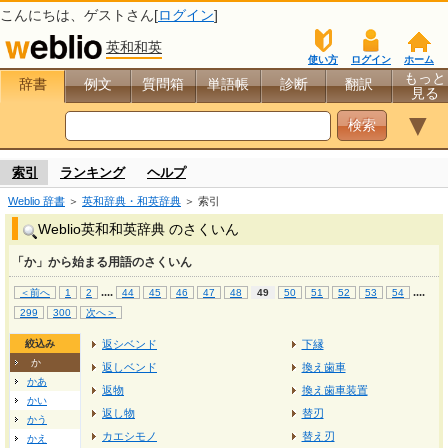
こんにちは、
ゲスト
さん[
ログイン
]
英和和英
使い方
ログイン
ホーム
もっと
辞書
例文
質問箱
単語帳
診断
翻訳
見る
▼
索引
ランキング
ヘルプ
Weblio 辞書
＞
英和辞典・和英辞典
＞ 索引
Weblio英和和英辞典 のさくいん
「か」から始まる用語のさくいん
...
.
...
.
＜前へ
1
2
44
45
46
47
48
49
50
51
52
53
54
299
300
次へ＞
絞込み
返シベンド
下縁
か
返しベンド
換え歯車
かあ
返物
換え歯車装置
かい
返し物
替刃
かう
カエシモノ
替え刃
かえ