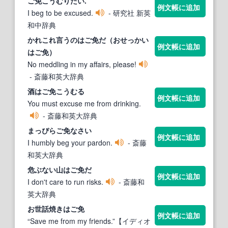
ご免
こうむりたい.
例文帳に追加
I beg to be excused.
- 研究社 新英
和中辞典
かれこれ言うのは
ご免
だ（おせっかい
例文帳に追加
は
ご免
）
No meddling in my affairs, please!
- 斎藤和英大辞典
酒は
ご免
こうむる
例文帳に追加
You must excuse me from drinking.
- 斎藤和英大辞典
まっぴら
ご免
なさい
例文帳に追加
I humbly beg your pardon.
- 斎藤
和英大辞典
危ぶない山は
ご免
だ
例文帳に追加
I don't care to run risks.
- 斎藤和
英大辞典
お世話焼きは
ご免
例文帳に追加
“Save me from my friends.”【イディオ