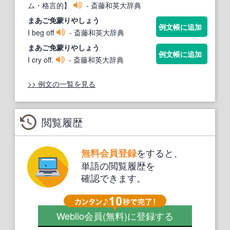
ム・格言的】
- 斎藤和英大辞典
まあ
ご免
蒙りやしょう
例文帳に追加
I beg off
- 斎藤和英大辞典
まあ
ご免
蒙りやしょう
例文帳に追加
I cry off.
- 斎藤和英大辞典
>> 例文の一覧を見る
閲覧履歴
をすると、
無料会員登録
単語の閲覧履歴を
確認できます。
Weblio会員
(無料)
に登録する