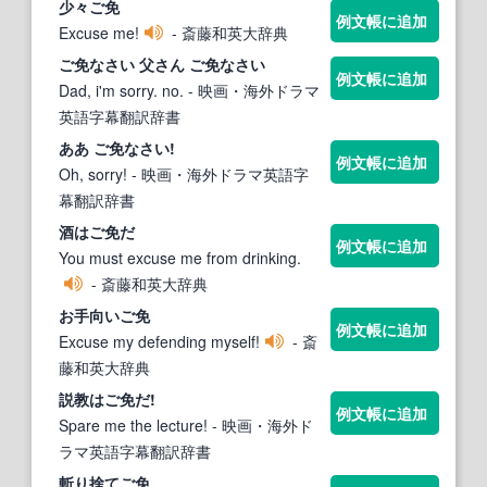
少々
ご免
例文帳に追加
Excuse me!
- 斎藤和英大辞典
ご免
なさい 父さん
ご免
なさい
例文帳に追加
Dad, i'm sorry. no.
- 映画・海外ドラマ
英語字幕翻訳辞書
ああ
ご免
なさい!
例文帳に追加
Oh, sorry!
- 映画・海外ドラマ英語字
幕翻訳辞書
酒は
ご免
だ
例文帳に追加
You must excuse me from drinking.
- 斎藤和英大辞典
お手向い
ご免
例文帳に追加
Excuse my defending myself!
- 斎
藤和英大辞典
説教は
ご免
だ!
例文帳に追加
Spare me the lecture!
- 映画・海外ド
ラマ英語字幕翻訳辞書
斬り捨て
ご免