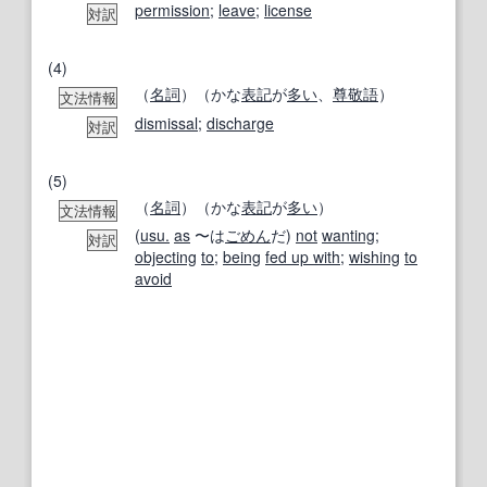
permission
;
leave
;
license
対訳
(4)
（
名詞
）（かな
表記
が
多い
、
尊敬語
）
文法情報
dismissal
;
discharge
対訳
(5)
（
名詞
）（かな
表記
が
多い
）
文法情報
(
usu.
as
〜は
ごめん
だ)
not
wanting
;
対訳
objecting
to
;
being
fed up with
;
wishing
to
avoid