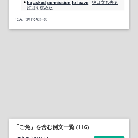
彼は
立ち去る
he
asked
permission
to leave
許可
を
求めた
「ご免」に関する類語一覧
「ご免」を含む例文一覧 (116)