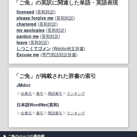
「ご免」の英訳に関連した単語・英語表現
licensed
(英和対訳)
please forgive me
(英和対訳)
chartered
(英和対訳)
my apologies
(英和対訳)
pardon me
(英和対訳)
leave
(英和対訳)
しつこくてゴメン
(Weblio例文辞書)
Excuse me
(専門用語対訳辞書)
「ご免」が掲載された辞書の索引
JMdict
出典元
索引
用語索引
ランキング
日本語WordNet(英和)
出典元
索引
用語索引
ランキング
ご免のページの著作権