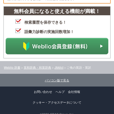
無料会員になると使える機能が満載！
検索履歴を保存できる！
語彙力診断の実施回数増加！
Weblio 辞書
>
英和辞典・和英辞典
>
JMdict
>
ご免
の英語・英訳
パソコン版で見る
お問い合わせ
ヘルプ
会社情報
クッキー・アクセスデータについて