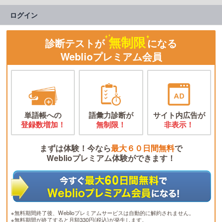
ログイン
無制限
診断テストが
になる
Weblioプレミアム会員
単語帳への
語彙力診断が
サイト内広告が
登録数増加！
無制限！
非表示！
まずは体験！今なら
最大６０日間無料
で
Weblioプレミアム体験ができます！
※無料期間終了後、Weblioプレミアムサービスは自動的に解約されません。
※無料期間が終了すると月額330円(税込)が発生します。