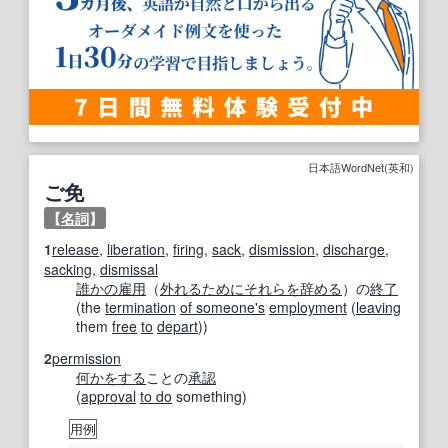
日本語WordNet(英和)
ご免
【
名詞
】
1
release
,
liberation
,
firing
,
sack
,
dismission
,
discharge
,
sacking
,
dismissal
誰かの
雇用
（
外れる
ために
それらを
辞める
）の
終了
(the
termination
of someone
's
employment
(
leaving
them
free
to
depart
))
2
permission
何かをする
ことの
承認
(
approval
to do
something)
用例