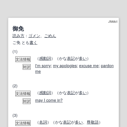
JMdict
御免
読み方
：
ゴメン
、
ごめん
ご免 とも
書く
(1)
（
感動詞
）（かな
表記
が
多い
）
文法情報
I'm sorry
;
my apologies
;
excuse me
;
pardon
対訳
me
(2)
（
感動詞
）（かな
表記
が
多い
）
文法情報
may I come in?
対訳
(3)
（
名詞
）（かな
表記
が
多い
、
尊敬語
）
文法情報