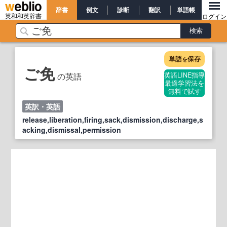
辞書
例文
診断
翻訳
単語帳
英和和英辞書
ログイン
単語
保存
を
ご免
の英語
英語LINE指導
最適学習法を
無料で試す
英訳・英語
release,liberation,firing,sack,dismission,discharge,s
acking,dismissal,permission