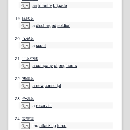
an
infantry
brigade
例文
19
除隊
兵
a
discharged
soldier
例文
20
斥候兵
a
scout
例文
21
工兵
中隊
a company
of
engineers
例文
22
初年兵
a new
conscript
例文
23
予備兵
a
reservist
例文
24
攻撃軍
the
attacking
force
例文