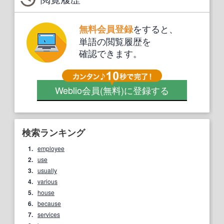
をすると、
無料会員登録
単語の閲覧履歴を
確認できます。
Weblio会員
(無料)
に登録する
検索ランキング
1.
employee
2.
use
3.
usually
4.
various
5.
house
6.
because
7.
services