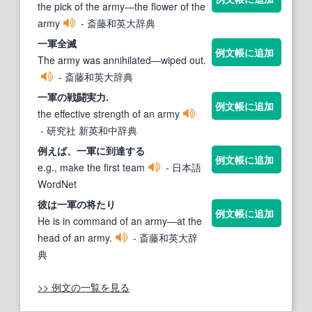
the pick of the army―the flower of the
army
- 斎藤和英大辞典
一軍
全滅
例文帳に追加
The army was annihilated―wiped out.
- 斎藤和英大辞典
一軍
の戦闘実力.
例文帳に追加
the effective strength of an army
- 研究社 新英和中辞典
例えば、
一軍
に到達する
例文帳に追加
e.g., make the first team
- 日本語
WordNet
彼は
一軍
の将たり
例文帳に追加
He is in command of an army―at the
head of an army.
- 斎藤和英大辞
典
>> 例文の一覧を見る