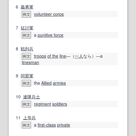
6
義勇軍
volunteer corps
例文
7
征討
軍
a
punitive force
例文
8
戦列
兵
troops
of the
line
―（
一人
なら）―a
例文
linesman
9
同盟軍
the
Allied
armies
例文
10
連隊
兵士
regiment
soldiers
例文
11
上等兵
a
first-class
private
例文