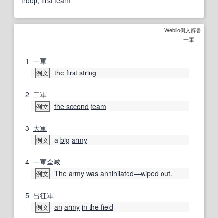
troop
;
first team
Weblio例文辞書
一軍
1
一軍
the first
string
例文
2
二軍
the second
team
例文
3
大軍
a
big
army
例文
4
一軍
全滅
The
army
was
annihilated
―
wiped
out.
例文
5
出征
軍
an
army
in the field
例文