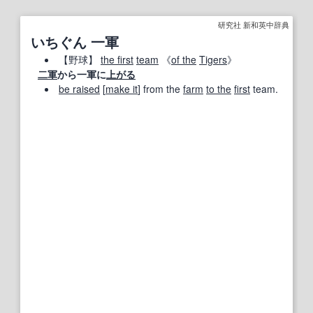
研究社 新和英中辞典
いちぐん 一軍
【
野球
】
the first
team
《
of the
Tigers
》
二軍
から一軍に
上がる
be raised
[
make it
] from the
farm
to the
first
team.