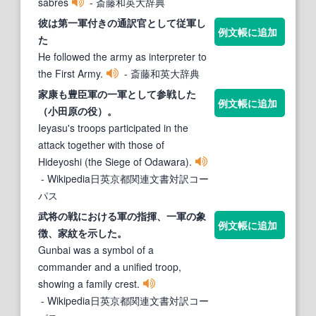
sabres
- 斎藤和英大辞典
彼は第
一軍
付きの通訳官として従軍し
例文帳に追加
た
He followed the army as interpreter to
the First Army.
- 斎藤和英大辞典
家康も豊臣軍の
一軍
として参戦した
例文帳に追加
（小田原の役）。
Ieyasu's troops participated in the
attack together with those of
Hideyoshi (the Siege of Odawara).
- Wikipedia日英京都関連文書対訳コー
パス
武将の戦における軍の指揮、
一軍
の象
例文帳に追加
徴、家紋を示した。
Gunbai was a symbol of a
commander and a unified troop,
showing a family crest.
- Wikipedia日英京都関連文書対訳コー