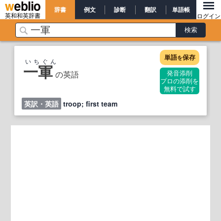
辞書
例文
診断
翻訳
単語帳
英和和英辞書
ログイン
単語
保存
を
いちぐん
一軍
の英語
発音添削
プロの添削を
無料で試す
英訳・英語
troop; first team