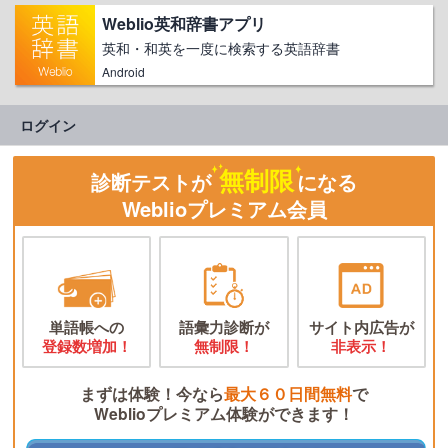
Weblio英和辞書アプリ
英和・和英を一度に検索する英語辞書
Android
ログイン
無制限
診断テストが
になる
Weblioプレミアム会員
単語帳への
語彙力診断が
サイト内広告が
登録数増加！
無制限！
非表示！
まずは体験！今なら
最大６０日間無料
で
Weblioプレミアム体験ができます！