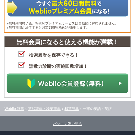
※無料期間終了後、Weblioプレミアムサービスは自動的に解約されません。
※無料期間が終了すると月額330円(税込)が発生します。
無料会員になると使える機能が満載！
検索履歴を保存できる！
語彙力診断の実施回数増加！
Weblio 辞書
>
英和辞典・和英辞典
>
和英辞典
>
一軍
の英語・英訳
パソコン版で見る