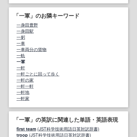
「一軍」のお隣キーワード
一身田豊野
一身田駅
一躬
一車
一車両分の貨物
一軌
一軍
一軒
一軒ごとに回って歩く
一軒の家
一軒一軒
一軒地
一軒家
「一軍」の英訳に関連した単語・英語表現
first team
(JST科学技術用語日英対訳辞書)
troop
(JST科学技術用語日英対訳辞書)