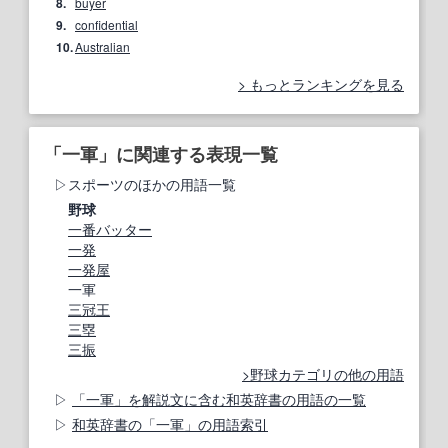
8.
buyer
9.
confidential
10.
Australian
もっとランキングを見る
「一軍」に関連する表現一覧
スポーツのほかの用語一覧
野球
一番バッター
一発
一発屋
一軍
三冠王
三塁
三振
野球カテゴリの他の用語
「一軍」を解説文に含む和英辞書の用語の一覧
和英辞書の「一軍」の用語索引