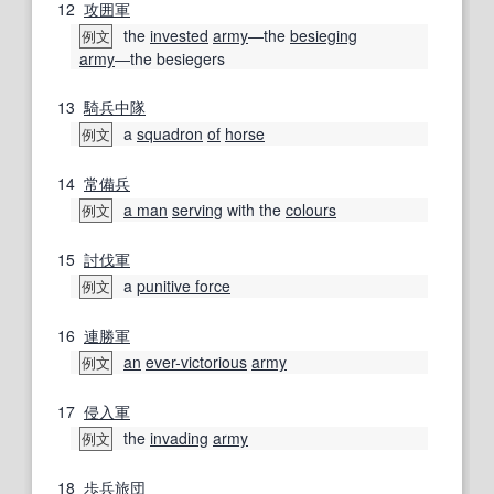
12
攻囲
軍
the
invested
army
―the
besieging
例文
army
―the besiegers
13
騎兵
中隊
a
squadron
of
horse
例文
14
常備
兵
a man
serving
with the
colours
例文
15
討伐
軍
a
punitive force
例文
16
連勝
軍
an
ever-victorious
army
例文
17
侵入軍
the
invading
army
例文
18
歩兵
旅団