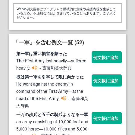
Weblio例文辞書はプログラムで機械的に意味や英語表現を生成して
いるため、不適切な項目が含まれていることもあります。ご了承く
ださいませ。
「一軍」を含む例文一覧 (52)
第
一軍
は重い損害を蒙った
例文帳に追加
The First Army lost heavily―suffered
heavily.
- 斎藤和英大辞典
彼は第
一軍
を引率して敵に向かった
例文帳に追加
He went against the enemy in
command of the First Army―at the
head of the First Army.
- 斎藤和英
大辞典
一万の歩兵と五千の騎兵よりなる
一軍
例文帳に追加
an army consisting of 10,000 foot and
5,000 horse―10,000 rifles and 5,000