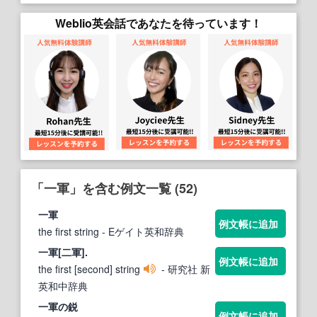
Weblio英会話であなたを待っています！
「一軍」を含む例文一覧 (52)
一軍
例文帳に追加
the first string
- Eゲイト英和辞典
一軍
[二軍].
例文帳に追加
the first [second] string
- 研究社 新
英和中辞典
一軍
の鋭
例文帳に追加