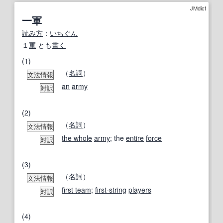
JMdict
一軍
読み方
：
いちぐん
１
軍
とも
書く
(1)
（
名詞
）
文法情報
an
army
対訳
(2)
（
名詞
）
文法情報
the whole
army
; the
entire
force
対訳
(3)
（
名詞
）
文法情報
first team
;
first-string
players
対訳
(4)