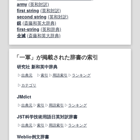
army
(英和対訳)
first string
(英和対訳)
second string
(英和対訳)
鋭
(斎藤和英大辞典)
first‐string
(英和辞典)
全滅
(斎藤和英大辞典)
「一軍」が掲載された辞書の索引
研究社 新和英中辞典
出典元
索引
用語索引
ランキング
カテゴリ
JMdict
出典元
索引
用語索引
ランキング
JST科学技術用語日英対訳辞書
出典元
索引
用語索引
ランキング
Weblio例文辞書