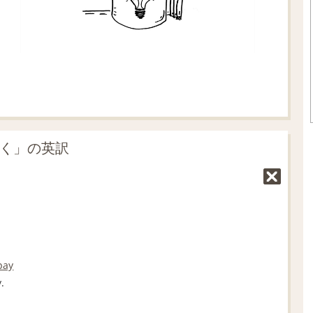
引く」の英訳
pay
.