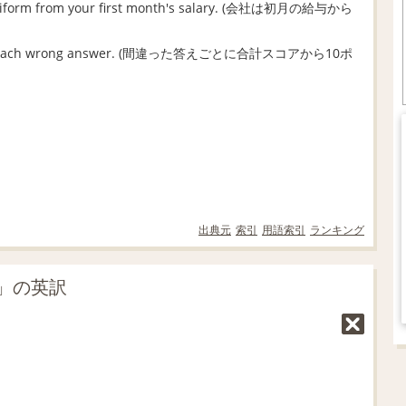
e uniform from your first month's salary. (会社は初月の給与から
core for each wrong answer. (間違った答えごとに合計スコアから10ポ
出典元
索引
用語索引
ランキング
」の英訳