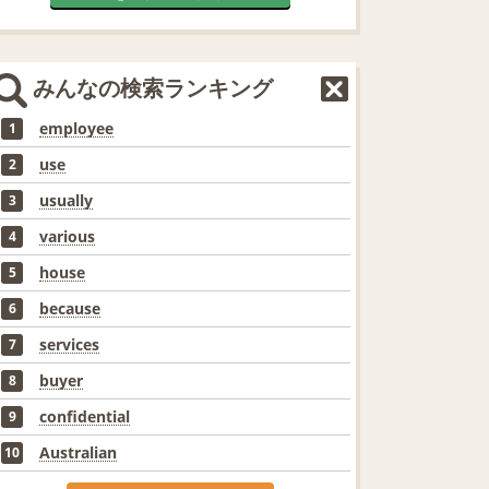
みんなの検索ランキング
employee
1
use
2
usually
3
various
4
house
5
because
6
services
7
buyer
8
confidential
9
Australian
10