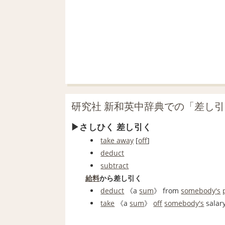
研究社 新和英中辞典での「差し
さしひく 差し引く
take away
[
off
]
deduct
subtract
給料
から差し引く
deduct
《a
sum
》 from
somebody's
take
《a
sum
》
off
somebody's
salary