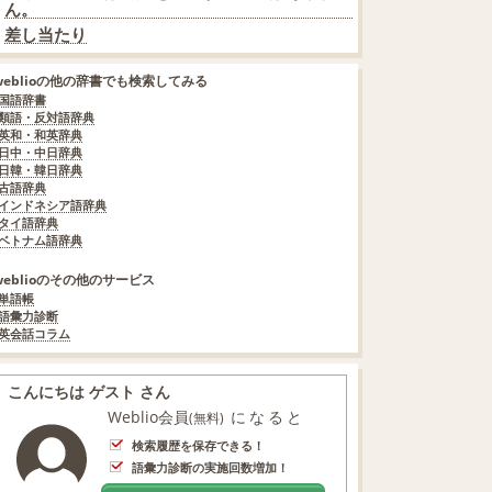
ん。
差し当たり
weblioの他の辞書でも検索してみる
国語辞書
類語・反対語辞典
英和・和英辞典
日中・中日辞典
日韓・韓日辞典
古語辞典
インドネシア語辞典
タイ語辞典
ベトナム語辞典
weblioのその他のサービス
単語帳
語彙力診断
英会話コラム
こんにちは ゲスト さん
Weblio会員
になると
(無料)
検索履歴を保存できる！
語彙力診断の実施回数増加！