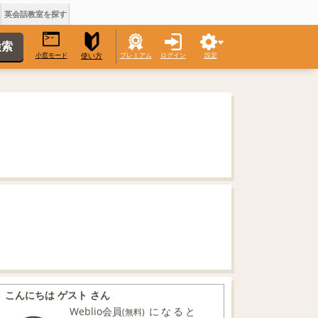
英会話教室を探す
小窓モード
プレミアム
ログイン
設定
使い方
こんにちは ゲスト さん
Weblio会員
になると
(無料)