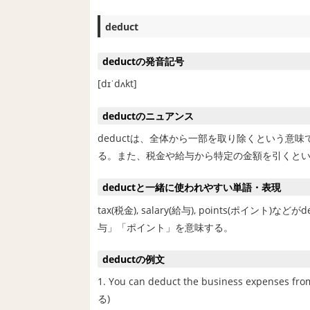
deduct
deductの発音記号
[dɪˈdʌkt]
deductのニュアンス
deductは、全体から一部を取り除くという意
る。また、税金や給与から特定の金額を引くと
deductと一緒に使われやすい単語・表現
tax(税金), salary(給与), points(ポ
与」「ポイント」を意味する。
deductの例文
1. You can deduct the business expe
る)