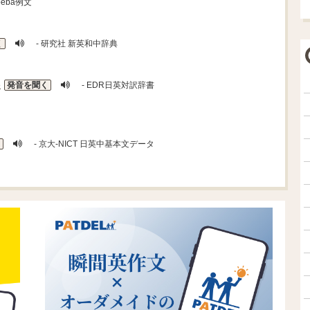
toeba例文
く
- 研究社 新英和中辞典
e
発音を聞く
- EDR日英対訳辞書
く
- 京大-NICT 日英中基本文データ