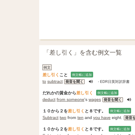
「差し引く」を含む例文一覧
例文
差し引く
こと
例文帳に追加
to
subtract
発音を聞く
- EDR日英対訳辞書
だれかの賃金から
差し引く
例文帳に追加
deduct
from someone
's
wages
発音を聞く
１０から２を
差し引く
と８です。
例文帳に追加
Subtract
two
from
ten
and
you have
eight.
発音
１０から２を
差し引く
と８です。
例文帳に追加