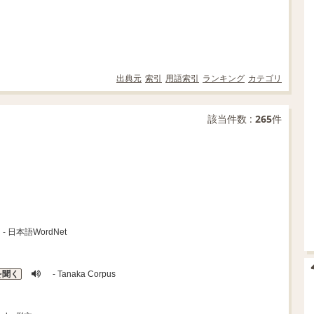
出典元
索引
用語索引
ランキング
カテゴリ
該当件数 :
265
件
- 日本語WordNet
を聞く
- Tanaka Corpus