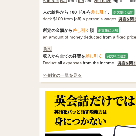
Subtract
two
from
ten
and
you have
eight.
- Ta
人の給料から 100 ドルを
差し引く
.
例文帳に追加
dock
$
100
from [
off
] a
person
's
wages
発音を聞
所定の金額から
差し引く
額
例文帳に追加
an
amount of money
deducted
from
a fixed pric
例文
収入から全ての経費を
差し引く
例文帳に追加
Deduct
all
expenses
from the income.
発音を聞
>>例文の一覧を見る