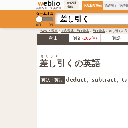
506万語
英和和英辞典
英語例文
英語
収録！
英和辞典・和英辞典
Weblio 辞書
>
英和辞典・和英辞典
>
和英辞典
>
差し引くの英
意味
例文
(265件)
類語
さしひく
差し引くの英語
deduct、subtract、tak
英訳・英語