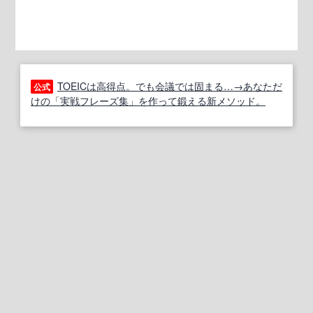
TOEICは高得点。でも会議では固まる…→あなただ
公式
けの「実戦フレーズ集」を作って鍛える新メソッド。