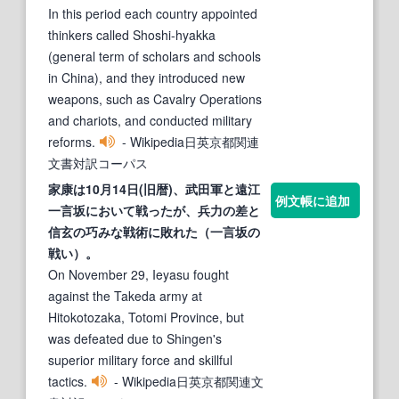
In this period each country appointed
thinkers called Shoshi-hyakka
(general term of scholars and schools
in China), and they introduced new
weapons, such as Cavalry Operations
and chariots, and conducted military
reforms.
- Wikipedia日英京都関連
文書対訳コーパス
家
康は10月14日(旧暦)、武田軍と遠江
例文帳に追加
一言坂において戦ったが、兵力の差と
信玄の巧みな
戦術
に敗れた（一言坂の
戦い）。
On November 29, Ieyasu fought
against the Takeda army at
Hitokotozaka, Totomi Province, but
was defeated due to Shingen's
superior military force and skillful
tactics.
- Wikipedia日英京都関連文