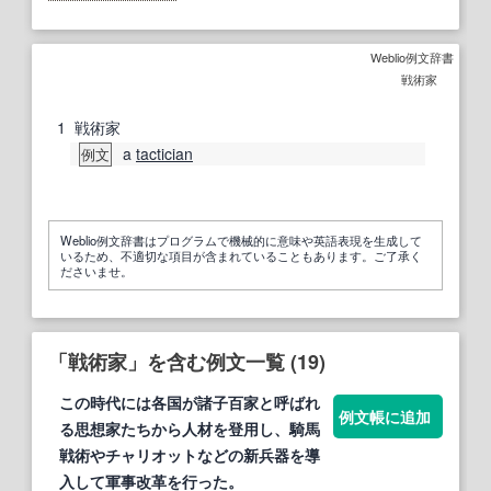
Weblio例文辞書
戦術家
1
戦術家
a
tactician
例文
Weblio例文辞書はプログラムで機械的に意味や英語表現を生成して
いるため、不適切な項目が含まれていることもあります。ご了承く
ださいませ。
「戦術家」を含む例文一覧 (19)
この時代には各国が諸子百
家
と呼ばれ
例文帳に追加
る思想
家
たちから人材を登用し、騎馬
戦術
やチャリオットなどの新兵器を導
入して軍事改革を行った。