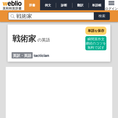
辞書
例文
診断
翻訳
単語帳
英和和英辞書
ログイン
単語
保存
を
戦術家
の英語
瞬間英作文
継続のコツを
無料で試す
英訳・英語
tactician