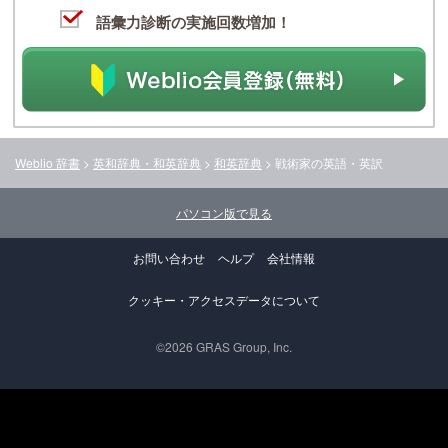
語彙力診断の実施回数増加！
Weblio 辞書
>
英和辞典・和英辞典
>
和英辞典
>
戦術家
の英語・英訳
パソコン版で見る
お問い合わせ
ヘルプ
会社情報
クッキー・アクセスデータについて
©2026 GRAS Group, Inc.