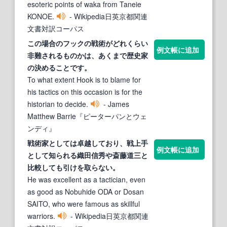
esoteric points of waka from Taneie
KONOE.
- Wikipedia日英京都関連
文書対訳コーパス
この場合のフックの
戦術
がどれくらい
例文帳に追加
非難されるものかは、あくまで歴史
家
の決めることです。
To what extent Hook is to blame for
his tactics on this occasion is for the
historian to decide.
- James
Matthew Barrie『ピーターパンとウェ
ンディ』
戦術家
としては卓越しており、戦上手
例文帳に追加
として知られる織田信秀や斎藤道三と
比較しても引けを取らない。
He was excellent as a tactician, even
as good as Nobuhide ODA or Dosan
SAITO, who were famous as skillful
warriors.
- Wikipedia日英京都関連