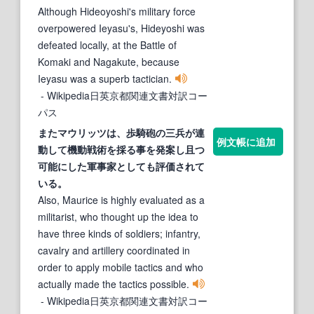
Although Hideoyoshi's military force
overpowered Ieyasu's, Hideyoshi was
defeated locally, at the Battle of
Komaki and Nagakute, because
Ieyasu was a superb tactician.
- Wikipedia日英京都関連文書対訳コー
パス
またマウリッツは、歩騎砲の三兵が連
例文帳に追加
動して機動
戦術
を採る事を発案し且つ
可能にした軍事
家
としても評価されて
いる。
Also, Maurice is highly evaluated as a
militarist, who thought up the idea to
have three kinds of soldiers; infantry,
cavalry and artillery coordinated in
order to apply mobile tactics and who
actually made the tactics possible.
- Wikipedia日英京都関連文書対訳コー