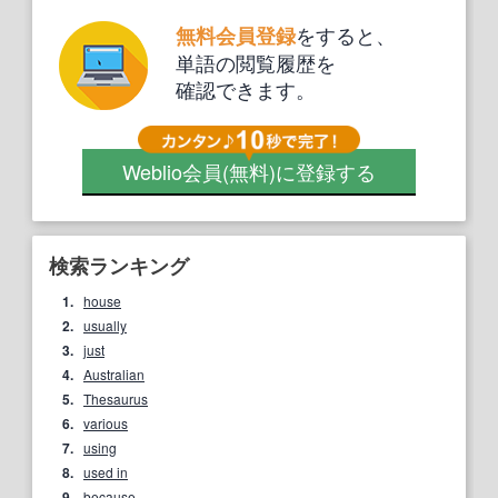
をすると、
無料会員登録
単語の閲覧履歴を
確認できます。
Weblio会員
(無料)
に登録する
検索ランキング
1.
house
2.
usually
3.
just
4.
Australian
5.
Thesaurus
6.
various
7.
using
8.
used in
9.
because