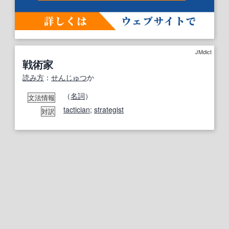
JMdict
戦術家
読み方
：
せんじゅつ
か
（
名詞
）
文法情報
tactician
;
strategist
対訳