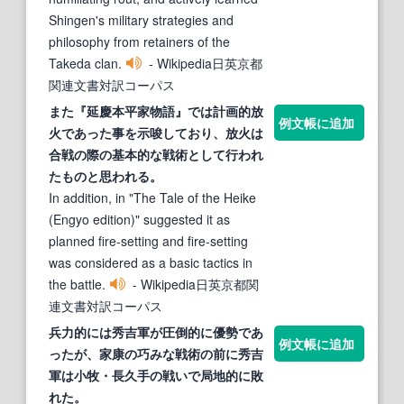
Shingen's military strategies and
philosophy from retainers of the
Takeda clan.
- Wikipedia日英京都
関連文書対訳コーパス
また『延慶本平
家
物語』では計画的放
例文帳に追加
火であった事を示唆しており、放火は
合戦の際の基本的な
戦術
として行われ
たものと思われる。
In addition, in "The Tale of the Heike
(Engyo edition)" suggested it as
planned fire-setting and fire-setting
was considered as a basic tactics in
the battle.
- Wikipedia日英京都関
連文書対訳コーパス
兵力的には秀吉軍が圧倒的に優勢であ
例文帳に追加
ったが、
家
康の巧みな
戦術
の前に秀吉
軍は小牧・長久手の戦いで局地的に敗
れた。