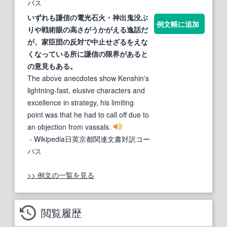
パス
いずれも謙信の電光石火・神出鬼没ぶ
例文帳に追加
りや
戦術
眼の高さがうかがえる逸話だ
が、
家
臣団の反対で中止せざるをえな
くなっている所に謙信の限界があると
の意見もある。
The above anecdotes show Kenshin's
lightning-fast, elusive characters and
excellence in strategy, his limiting
point was that he had to call off due to
an objection from vassals.
- Wikipedia日英京都関連文書対訳コー
パス
>> 例文の一覧を見る
閲覧履歴