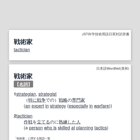
JST科学技術用語日英対訳辞書
戦術家
tactician
日本語WordNet(英和)
戦術家
【
名詞
】
1
strategian
,
strategist
（
特に
戦争
での）
戦略
の
専門家
(
an
expert
in
strategy
(
especially
in
warfare
))
2
tactician
作戦
を
立てる
のに
熟練した
人
(a
person
who is
skilled
at
planning
tactics
)
「戦術家」に関する類語一覧