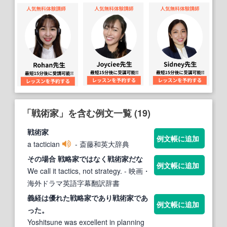
「戦術家」を含む例文一覧 (19)
戦術家
例文帳に追加
a tactician
- 斎藤和英大辞典
その場合 戦略
家
ではなく
戦術家
だな
例文帳に追加
We call it tactics, not strategy.
- 映画・
海外ドラマ英語字幕翻訳辞書
義経は優れた戦略
家
であり
戦術家
であ
例文帳に追加
った。
Yoshitsune was excellent in planning