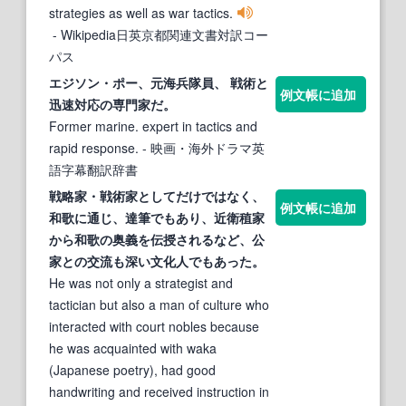
strategies as well as war tactics.
- Wikipedia日英京都関連文書対訳コー
パス
エジソン・ポー、元海兵隊員、
戦術
と
例文帳に追加
迅速対応の専門
家
だ。
Former marine. expert in tactics and
rapid response.
- 映画・海外ドラマ英
語字幕翻訳辞書
戦略
家
・
戦術家
としてだけではなく、
例文帳に追加
和歌に通じ、達筆でもあり、近衛稙
家
から和歌の奥義を伝授されるなど、公
家
との交流も深い文化人でもあった。
He was not only a strategist and
tactician but also a man of culture who
interacted with court nobles because
he was acquainted with waka
(Japanese poetry), had good
handwriting and received instruction in