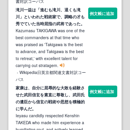
書対訳コーパス
滝川一益は「進むも滝川、退くも滝
例文帳に追加
川」といわれた
戦術家
で、調略の才も
秀でていた当時屈指の武将であった。
Kazumasu TAKIGAWA was one of the
best commanders at that time who
was praised as 'Takigawa is the best
to advance, and Takigawa is the best
to retreat,' with excellent talent for
carrying out stratagem.
- Wikipedia日英京都関連文書対訳コー
パス
家
康は、自分に屈辱的な大敗を経験さ
例文帳に追加
せた武田信玄を素直に尊敬し、武田氏
の遺臣から信玄の
戦術
や思想を積極的
に学んだ。
Ieyasu candidly respected Kenshin
TAKEDA who made him experience a
humiliating rout, and actively learned