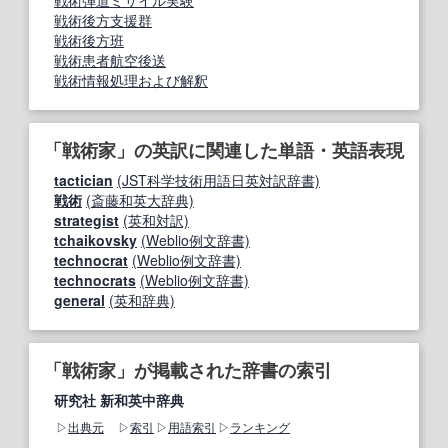
戦術弾道ミサイル実験
戦術後方支援群
戦術後方班
戦術患者航空後送
戦術情報処理および解釈
「戦術家」の英訳に関連した単語・英語表現
tactician
(JST科学技術用語日英対訳辞書)
戦術
(斎藤和英大辞典)
strategist
(英和対訳)
tchaikovsky
(Weblio例文辞書)
technocrat
(Weblio例文辞書)
technocrats
(Weblio例文辞書)
general
(英和辞典)
「戦術家」が掲載された辞書の索引
研究社 新和英中辞典
出典元
索引
用語索引
ランキング