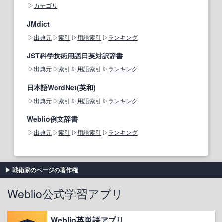
カテゴリ
JMdict
出典元
索引
用語索引
ランキング
JST科学技術用語日英対訳辞書
出典元
索引
用語索引
ランキング
日本語WordNet(英和)
出典元
索引
用語索引
ランキング
Weblio例文辞書
出典元
索引
用語索引
ランキング
戦術家のページの著作権
Weblio公式学習アプリ
Weblio英単語アプリ