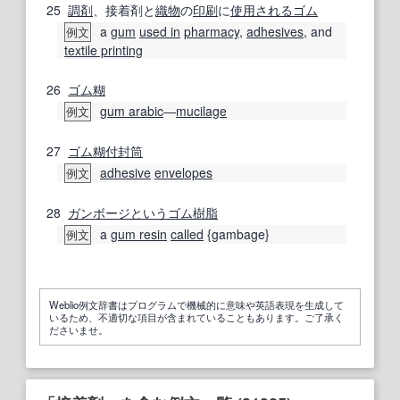
25
調剤
、接着剤と
織物
の
印刷
に
使用される
ゴム
a
gum
used in
pharmacy
,
adhesives
, and
例文
textile printing
26
ゴム糊
gum arabic
―
mucilage
例文
27
ゴム糊
付
封筒
adhesive
envelopes
例文
28
ガンボージ
という
ゴム樹脂
a
gum resin
called
{gambage}
例文
Weblio例文辞書はプログラムで機械的に意味や英語表現を生成して
いるため、不適切な項目が含まれていることもあります。ご了承く
ださいませ。