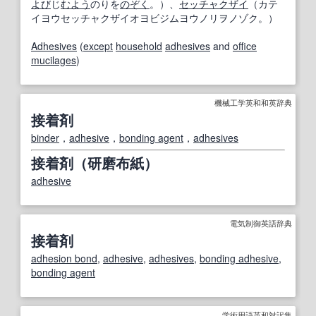
よび
じ
むよう
のりを
のぞく
。）、
セッチャクザイ
（カテ
イヨウセッチャクザイオヨビジムヨウノリヲノゾク。）
Adhesives
(
except
household
adhesives
and
office
mucilages
)
機械工学英和和英辞典
接着剤
binder
，
adhesive
，
bonding agent
，
adhesives
接着剤（研磨布紙）
adhesive
電気制御英語辞典
接着剤
adhesion bond
,
adhesive
,
adhesives
,
bonding adhesive
,
bonding agent
学術用語英和対訳集