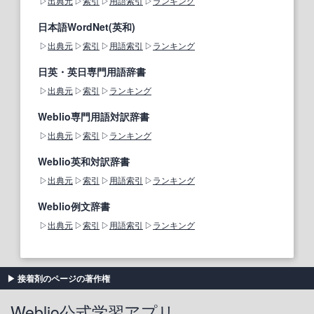
出典元
索引
用語索引
ランキング
日本語WordNet(英和)
出典元
索引
用語索引
ランキング
日英・英日専門用語辞書
出典元
索引
ランキング
Weblio専門用語対訳辞書
出典元
索引
ランキング
Weblio英和対訳辞書
出典元
索引
用語索引
ランキング
Weblio例文辞書
出典元
索引
用語索引
ランキング
接着剤のページの著作権
Weblio公式学習アプリ