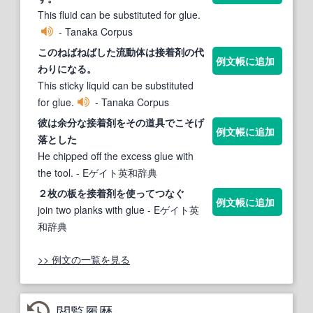
This fluid can be substituted for glue.
- Tanaka Corpus
このねばねばした流動体は
接着剤
の代
例文帳に追加
わりになる。
This sticky liquid can be substituted
for glue.
- Tanaka Corpus
彼は余分な
接着剤
をその道具でこそげ
例文帳に追加
落とした
He chipped off the excess glue with
the tool.
- Eゲイト英和辞典
２枚の板を
接着剤
を使ってつなぐ
例文帳に追加
join two planks with glue
- Eゲイト英
和辞典
>> 例文の一覧を見る
閲覧履歴