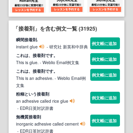
「接着剤」を含む例文一覧 (31925)
瞬間
接着剤
.
例文帳に追加
instant glue
- 研究社 新英和中辞典
これは、
接着剤
です。
例文帳に追加
This is glue.
- Weblio Email例文集
これは、
接着剤
です。
例文帳に追加
This is an adhesive.
- Weblio Email例
文集
粉糊という
接着剤
例文帳に追加
an adhesive called rice glue
- EDR日英対訳辞書
無機質
接着剤
例文帳に追加
inorganic adhesive called cement
- EDR日英対訳辞書