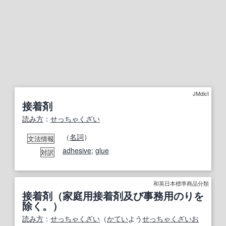
JMdict
接着剤
読み方
：
せっちゃくざい
（
名詞
）
文法情報
adhesive
;
glue
対訳
和英日本標準商品分類
接着剤（家庭用接着剤及び事務用のりを
除く。）
読み方
：
せっちゃくざい
（
かてい
よう
せっちゃくざい
お