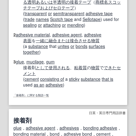
る
透明
あるいは
半透明の
接着テープ
（
商標名
スコッ
チテープ
および
セロテープ
）
(
transparent
or
semitransparent
adhesive tape
(
trade
names
Scotch tape
and
Sellotape
) used for
sealing
or
attaching
or
mending
)
2
adhesive material
,
adhesive agent
,
adhesive
表面
を
一緒に
融合
または
接合
させる
物質
(a
substance
that
unites
or
bonds
surfaces
together
)
3
glue
,
mucilage
,
gum
接着剤
として
使用される
、
粘着
質
の
物質
で
できた
セ
メント
(
cement
consisting of
a
sticky
substance
that is
used
as an
adhesive
)
「接着剤」に関する類語一覧
日英・英日専門用語辞書
接着剤
glue
，
adhesive agent
，
adhesives
，
bonding adhesive
，
bonding material
，
bond
，
adhesive
bond
，
cement
，