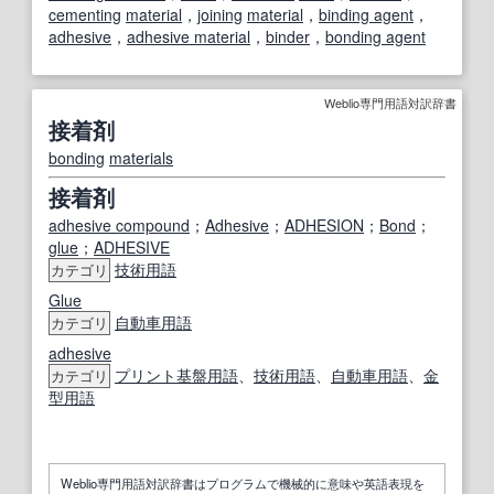
cementing
material
，
joining
material
，
binding agent
，
adhesive
，
adhesive material
，
binder
，
bonding agent
Weblio専門用語対訳辞書
接着剤
bonding
materials
接着剤
adhesive compound
；
Adhesive
；
ADHESION
；
Bond
；
glue
；
ADHESIVE
技術用語
カテゴリ
Glue
自動車用語
カテゴリ
adhesive
プリント
基盤
用語
、
技術用語
、
自動車用語
、
金
カテゴリ
型用語
Weblio専門用語対訳辞書はプログラムで機械的に意味や英語表現を