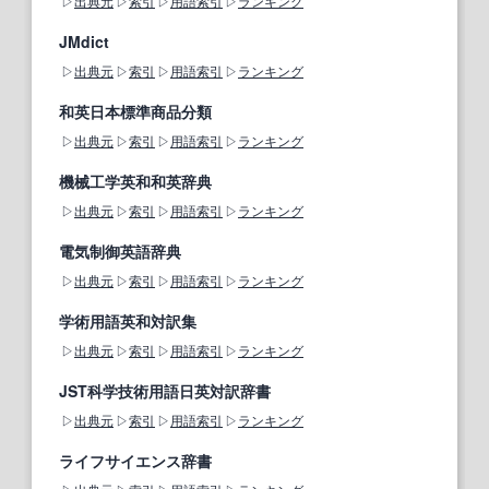
出典元
索引
用語索引
ランキング
JMdict
出典元
索引
用語索引
ランキング
和英日本標準商品分類
出典元
索引
用語索引
ランキング
機械工学英和和英辞典
出典元
索引
用語索引
ランキング
電気制御英語辞典
出典元
索引
用語索引
ランキング
学術用語英和対訳集
出典元
索引
用語索引
ランキング
JST科学技術用語日英対訳辞書
出典元
索引
用語索引
ランキング
ライフサイエンス辞書