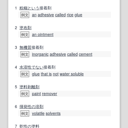
1
粉
糊
という
接着剤
an
adhesive
called
rice
glue
例文
2
塗布剤
an ointment
例文
3
無機質
接着剤
inorganic
adhesive
called
cement
例文
4
水溶性
でない
接着剤
glue
that is
not
water soluble
例文
5
塗料
剥離剤
paint
remover
例文
6
揮発性の
溶剤
volatile
solvents
例文
7
乾性
の
塗料