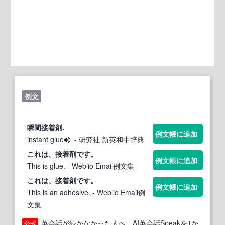
例文
瞬間
接着剤
.
例文帳に追加
instant glue
- 研究社 新英和中辞典
これは、
接着剤
です。
例文帳に追加
This is glue.
- Weblio Email例文集
これは、
接着剤
です。
例文帳に追加
This is an adhesive.
- Weblio Email例
文集
英会話が続かなかった人へ。AI英会話Speakを1か
公式