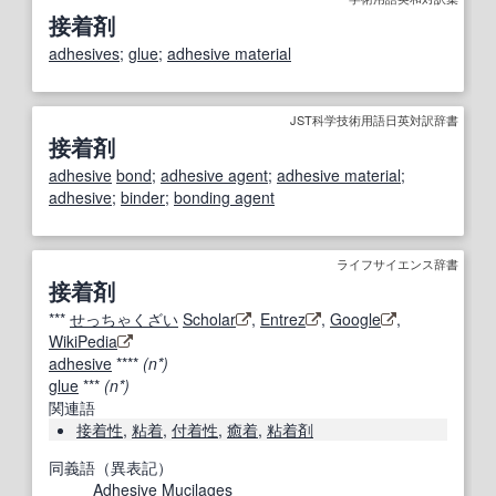
接着剤
adhesives
;
glue
;
adhesive material
JST科学技術用語日英対訳辞書
接着剤
adhesive
bond
;
adhesive agent
;
adhesive material
;
adhesive
;
binder
;
bonding agent
ライフサイエンス辞書
接着剤
***
せっちゃくざい
Scholar
,
Entrez
,
Google
,
WikiPedia
adhesive
****
(n*)
glue
***
(n*)
関連語
接着性
,
粘着
,
付着性
,
癒着
,
粘着剤
同義語（異表記）
Adhesive
Mucilages