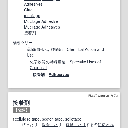
Adhesives
Glue
mucilage
Mucilage
Adhesive
Mucilage
Adhesives
接着剤
概念ツリー
薬物作用
および
適応
Chemical Action
and
Use
化学物質
の
特殊用途
Specialty
Uses
of
Chemical
接着剤
Adhesives
日本語WordNet(英和)
接着剤
【
名詞
】
1
cellulose tape
,
scotch tape
,
sellotape
貼ったり、
接着した
り、
修繕
したり
するの
に使われ