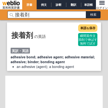
辞書
例文
診断
翻訳
単語帳
英和和英辞書
ログイン
単語
保存
を
接着剤
の英語
瞬間英作文
添削で伸ばす
無料で試す
英訳・英語
adhesive bond; adhesive agent; adhesive material;
adhesive; binder; bonding agent
an adhesive (agent); a bonding agent