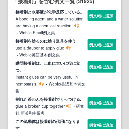
「接着剤」を含む例文一覧 (31925)
接着剤
と水溶液が化学反応している。
例文帳に追加
A bonding agent and a water solution
are having a chemical reaction.
- Weblio Email例文集
接着剤
を塗るのに塗り道具を使う
例文帳に追加
use a dauber to apply glue
- Weblio英語基本例文集
瞬間
接着剤
は、止血に大いに役に立
例文帳に追加
つ。
Instant glues can be very useful in
hemostasis.
- Weblio英語基本例文
集
割れた茶わんを
接着剤
でくっつける.
例文帳に追加
glue a broken cup together
- 研究
社 新英和中辞典
この流動体は
接着剤
の代用になりま
例文帳に追加
す。