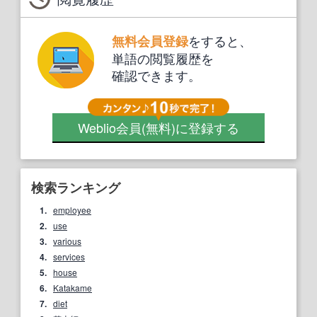
をすると、
無料会員登録
単語の閲覧履歴を
確認できます。
Weblio会員
(無料)
に登録する
検索ランキング
1.
employee
2.
use
3.
various
4.
services
5.
house
6.
Katakame
7.
diet