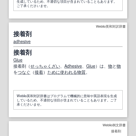
生成しているため、不適切な項目が含まれていることもあります。
ご了承くださいませ。
Weblio英和対訳辞書
接着剤
adhesive
接着剤
Glue
接着剤（
せっちゃくざい
、
Adhesive
、
Glue
）は、
物
と
物
を
つなぐ
（
接着
）
ために
使われる
物質
。
Weblio英和対訳辞書はプログラムで機械的に意味や英語表現を生成
しているため、不適切な項目が含まれていることもあります。ご了
承くださいませ。
Weblio例文辞書
接着剤