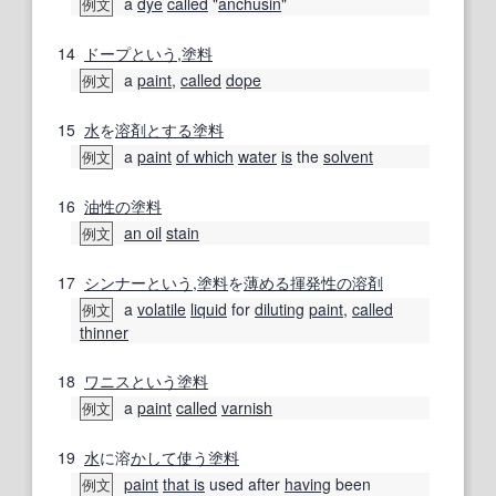
a
dye
called
"
anchusin
"
例文
14
ドープ
という
,
塗料
a
paint
,
called
dope
例文
15
水
を
溶剤
とする
塗料
a
paint
of which
water
is
the
solvent
例文
16
油性の
塗料
an oil
stain
例文
17
シンナー
という
,
塗料
を
薄める
揮発性の
溶剤
a
volatile
liquid
for
diluting
paint
,
called
例文
thinner
18
ワニス
という
塗料
a
paint
called
varnish
例文
19
水
に溶
かして
使う
塗料
paint
that is
used after
having
been
例文