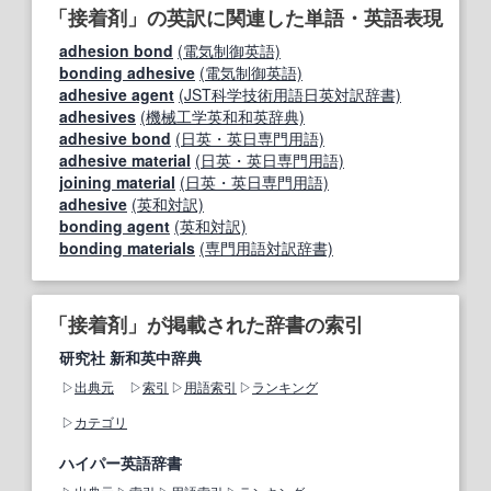
「接着剤」の英訳に関連した単語・英語表現
adhesion bond
(電気制御英語)
bonding adhesive
(電気制御英語)
adhesive agent
(JST科学技術用語日英対訳辞書)
adhesives
(機械工学英和和英辞典)
adhesive bond
(日英・英日専門用語)
adhesive material
(日英・英日専門用語)
joining material
(日英・英日専門用語)
adhesive
(英和対訳)
bonding agent
(英和対訳)
bonding materials
(専門用語対訳辞書)
「接着剤」が掲載された辞書の索引
研究社 新和英中辞典
出典元
索引
用語索引
ランキング
カテゴリ
ハイパー英語辞書