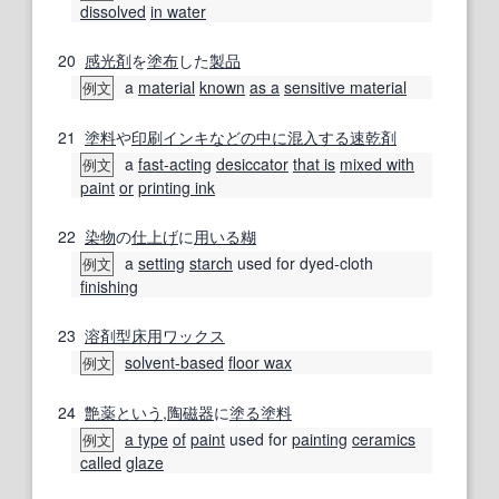
dissolved
in water
20
感光剤
を
塗布
した
製品
a
material
known
as a
sensitive material
例文
21
塗料
や
印刷インキ
などの
中に
混入する
速乾
剤
a
fast-acting
desiccator
that is
mixed with
例文
paint
or
printing ink
22
染物
の
仕上げ
に
用いる
糊
a
setting
starch
used for dyed-cloth
例文
finishing
23
溶剤型
床用ワックス
solvent-based
floor wax
例文
24
艶
薬
という
,
陶磁器
に
塗る
塗料
a type
of
paint
used for
painting
ceramics
例文
called
glaze