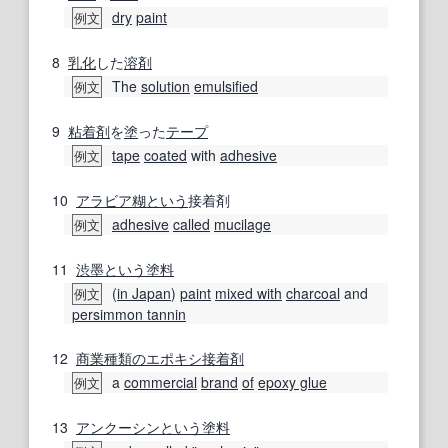
dry
paint
例文
8
乳化
した
溶剤
The
solution
emulsified
例文
9
粘着剤
を
塗
った
テープ
tape
coated
with
adhesive
例文
10
アラビア
糊
という
接着剤
adhesive
called
mucilage
例文
11
渋
墨
という
塗料
(
in Japan
)
paint
mixed with
charcoal
and
例文
persimmon tannin
12
商業
種類の
エポキシ接着剤
a
commercial
brand
of
epoxy glue
例文
13
アンクーシン
という
塗料