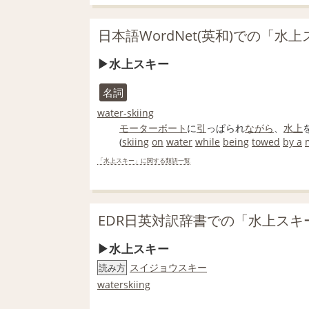
日本語WordNet(英和)での「水
水上スキー
名詞
water-skiing
モーターボート
に
引
っぱられ
ながら
、
水上
(
skiing
on
water
while
being
towed
by a
「水上スキー」に関する類語一覧
EDR日英対訳辞書での「水上スキ
水上スキー
スイジョウスキー
読み方
waterskiing