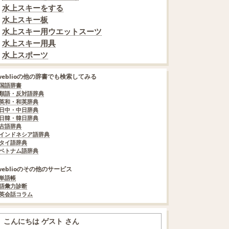
水上スキーをする
水上スキー板
水上スキー用ウエットスーツ
水上スキー用具
水上スポーツ
weblioの他の辞書でも検索してみる
国語辞書
類語・反対語辞典
英和・和英辞典
日中・中日辞典
日韓・韓日辞典
古語辞典
インドネシア語辞典
タイ語辞典
ベトナム語辞典
weblioのその他のサービス
単語帳
語彙力診断
英会話コラム
こんにちは ゲスト さん