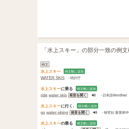
「水上スキー」の部分一致の例文
例文
水上スキー
例文帳に追加
WATER SKIS
- 特許庁
水上スキー
に乗る
例文帳に追加
ride
water skis
発音を聞く
- 日本語WordNet
水上スキー
に行く.
例文帳に追加
go
water‐skiing
発音を聞く
- 研究社 新英和
水上スキー
の乗る
例文帳に追加