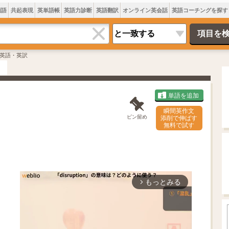
類語
共起表現
英単語帳
英語力診断
英語翻訳
オンライン英会話
英語コーチングを探す
英語・英訳
単語を追加
瞬間英作文
ピン留め
添削で伸ばす
無料で試す
もっとみる
arrow_forward_ios