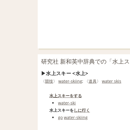
研究社 新和英中辞典での「水上
水上スキー <水上>
〈
競技
〉
water‐skiing
; 〈
道具
〉
water skis
水上スキーをする
water‐ski
水上スキーを
しに行く
go
water‐skiing