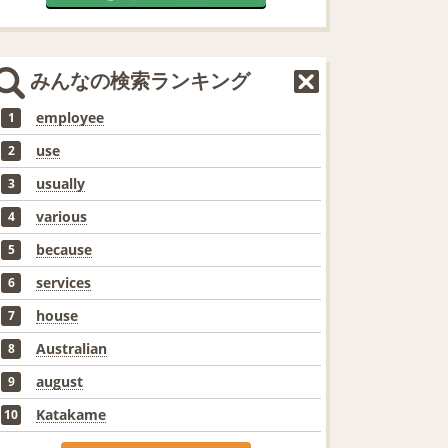
みんなの検索ランキング
employee
1
use
2
usually
3
various
4
because
5
services
6
house
7
Australian
8
august
9
Katakame
10