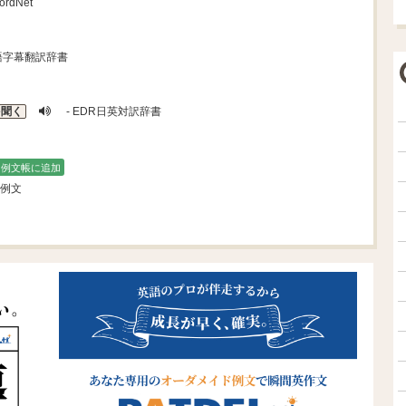
rdNet
語字幕翻訳辞書
を聞く
- EDR日英対訳辞書
例文帳に追加
ba例文