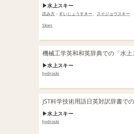
水上スキー
読み方
：
すいじょうすきー
、
スイジョウスキー
Skies
機械工学英和和英辞典での「水上
水上スキー
hydroski
JST科学技術用語日英対訳辞書で
水上スキー
hydroski