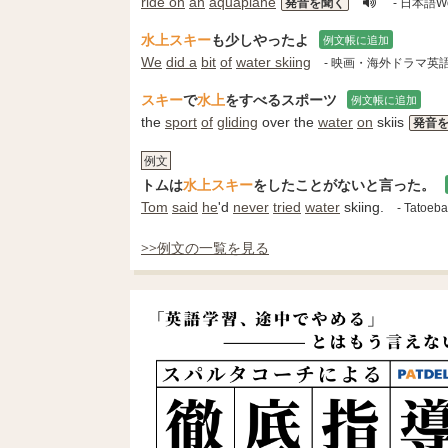
ride on
an
aquaplane
発音を聞く
- 日本語Wo
水上スキー
も少しやったよ
例文帳に追加
We
did a
bit
of
water skiing
- 映画・海外ドラマ英
スキー
で
水上
をすべるスポーツ
例文帳に追加
the
sport
of
gliding
over the
water
on
skiis
発音
例文
トムは
水上スキー
をしたことがないと言った。
Tom
said
he
'd
never
tried
water
skiing.
- Tatoe
>>例文の一覧を見る