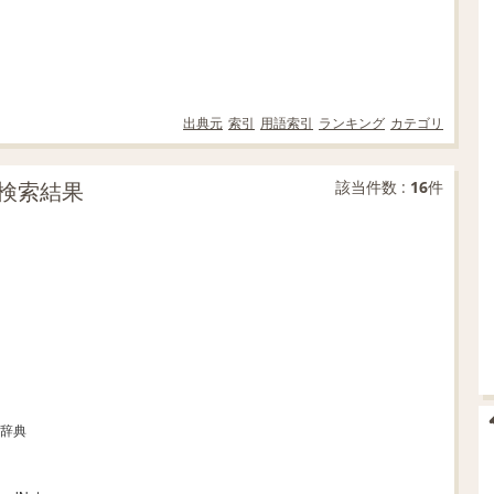
出典元
索引
用語索引
ランキング
カテゴリ
検索結果
該当件数 :
16
件
中辞典