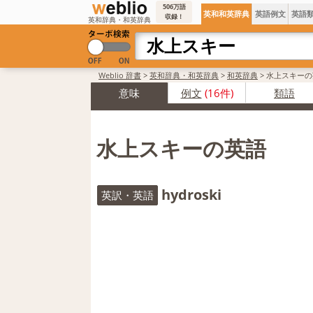
506万語
英和和英辞典
英語例文
英語
収録！
英和辞典・和英辞典
Weblio 辞書
>
英和辞典・和英辞典
>
和英辞典
>
水上スキーの
意味
例文
(16件)
類語
水上スキーの英語
hydroski
英訳・英語