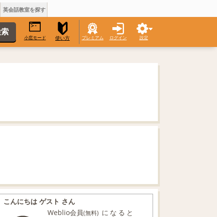
英会話教室を探す
小窓モード
プレミアム
ログイン
設定
使い方
こんにちは ゲスト さん
Weblio会員
になると
(無料)