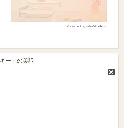
Powered by 
GliaStudios
M
u
t
スキー」の英訳
e