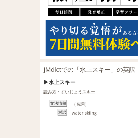
JMdictでの「水上スキー」の英訳
水上スキー
読み方
：
すいじょう
スキー
文法情報
（
名詞
）
対訳
water skiing