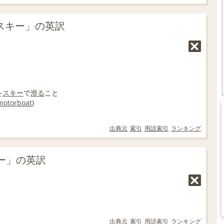
上スキー」の英訳
を
スキー
で
滑る
こと
motorboat
)
出典元
索引
用語索引
ランキング
ー」の英訳
出典元
索引
用語索引
ランキング