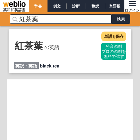
辞書
例文
診断
翻訳
単語帳
英和和英辞書
ログイン
単語
保存
を
紅茶葉
の英語
発音添削
プロの添削を
無料で試す
英訳・英語
black tea