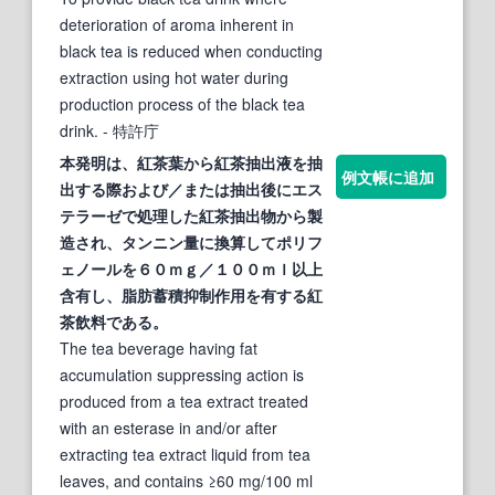
deterioration of aroma inherent in
black tea is reduced when conducting
extraction using hot water during
production process of the black tea
drink.
- 特許庁
本発明は、
紅茶葉
から
紅茶
抽出液を抽
例文帳に追加
出する際および／または抽出後にエス
テラーゼで処理した
紅茶
抽出物から製
造され、タンニン量に換算してポリフ
ェノールを６０ｍｇ／１００ｍｌ以上
含有し、脂肪蓄積抑制作用を有する
紅
茶
飲料である。
The tea beverage having fat
accumulation suppressing action is
produced from a tea extract treated
with an esterase in and/or after
extracting tea extract liquid from tea
leaves, and contains ≥60 mg/100 ml