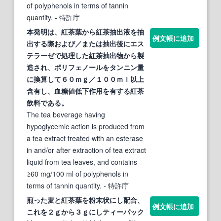
of polyphenols in terms of tannin
quantity.
- 特許庁
本発明は、
紅茶葉
から
紅茶
抽出液を抽
例文帳に追加
出する際および／または抽出後にエス
テラーゼで処理した
紅茶
抽出物から製
造され、ポリフェノールをタンニン量
に換算して６０ｍｇ／１００ｍｌ以上
含有し、血糖値低下作用を有する
紅茶
飲料である。
The tea beverage having
hypoglycemic action is produced from
a tea extract treated with an esterase
in and/or after extraction of tea extract
liquid from tea leaves, and contains
≥60 mg/100 ml of polyphenols in
terms of tannin quantity.
- 特許庁
煎った麦と
紅茶葉
を粉末状にし配合、
例文帳に追加
これを２ｇから３ｇにしティーパック