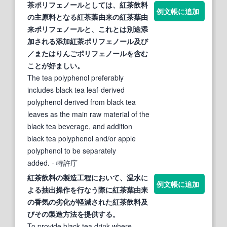
茶ポリフェノールとしては、
紅茶
飲料
例文帳に追加
の主原料となる
紅茶葉
由来の
紅茶葉
由
来ポリフェノールと、これとは別途添
加される添加
紅茶
ポリフェノール及び
／またはりんごポリフェノールを含む
ことが好ましい。
The tea polyphenol preferably
includes black tea leaf-derived
polyphenol derived from black tea
leaves as the main raw material of the
black tea beverage, and addition
black tea polyphenol and/or apple
polyphenol to be separately
added.
- 特許庁
紅茶
飲料の製造工程において、温水に
例文帳に追加
よる抽出操作を行なう際に
紅茶葉
由来
の香気の劣化が軽減された
紅茶
飲料及
びその製造方法を提供する。
To provide black tea drink where