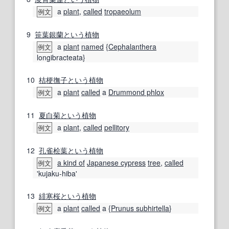
a
plant
,
called
tropaeolum
例文
9
笹葉
銀
蘭
という
植物
a
plant
named
{
Cephalanthera
例文
longibracteata}
10
桔梗撫子
という
植物
a
plant
called
a
Drummond phlox
例文
11
夏白菊
という
植物
a
plant
,
called
pellitory
例文
12
孔雀
桧葉
という
植物
a kind of
Japanese cypress
tree
,
called
例文
'kujaku-hiba'
13
緋寒桜
という
植物
a
plant
called
a {
Prunus subhirtella
}
例文