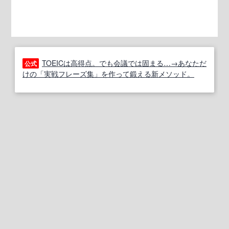
TOEICは高得点。でも会議では固まる…→あなただ
公式
けの「実戦フレーズ集」を作って鍛える新メソッド。