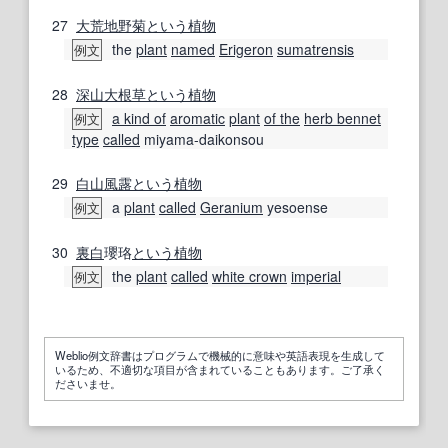
27
大荒
地
野菊
という
植物
the
plant
named
Erigeron
sumatrensis
例文
28
深山
大根草
という
植物
a kind of
aromatic
plant
of the
herb bennet
例文
type
called
miyama-daikonsou
29
白山
風
露
という
植物
a
plant
called
Geranium
yesoense
例文
30
裏白
瓔珞
という
植物
the
plant
called
white crown
imperial
例文
Weblio例文辞書はプログラムで機械的に意味や英語表現を生成して
いるため、不適切な項目が含まれていることもあります。ご了承く
ださいませ。