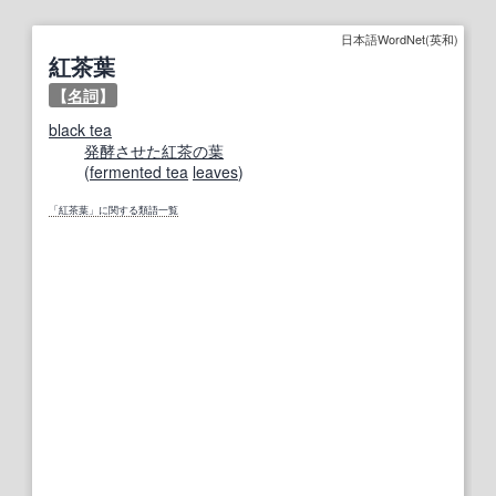
日本語WordNet(英和)
紅茶葉
【
名詞
】
black tea
発酵
させた
紅茶の葉
(
fermented tea
leaves
)
「紅茶葉」に関する類語一覧