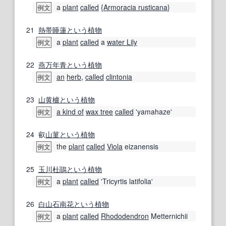
a
plant
called
{
Armoracia rusticana
}
例文
21
熱帯
睡蓮
という
植物
a
plant
called
a
water Lily
例文
22
燕万年青
という
植物
an
herb
,
called
clintonia
例文
23
山
黄櫨
という
植物
a kind of
wax tree
called
'yamahaze'
例文
24
叡
山
菫
という
植物
the
plant
called
Viola
eizanensis
例文
25
玉川
杜鵑
という
植物
a
plant
called
'Tricyrtis latifolia'
例文
26
白山
石南
花
という
植物
a
plant
called
Rhododendron
Metternichii
例文