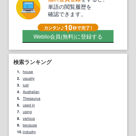
単語の閲覧履歴を
確認できます。
Weblio会員
(無料)
に登録する
検索ランキング
1.
house
2.
usually
3.
just
4.
Australian
5.
Thesaurus
6.
used in
7.
using
8.
various
9.
because
10.
industry