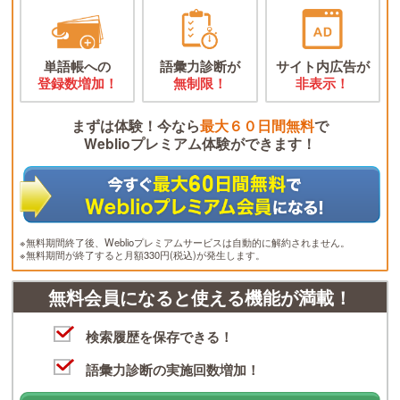
単語帳への
語彙力診断が
サイト内広告が
登録数増加！
無制限！
非表示！
まずは体験！今なら
最大６０日間無料
で
Weblioプレミアム体験ができます！
※無料期間終了後、Weblioプレミアムサービスは自動的に解約されません。
※無料期間が終了すると月額330円(税込)が発生します。
無料会員になると使える機能が満載！
検索履歴を保存できる！
語彙力診断の実施回数増加！