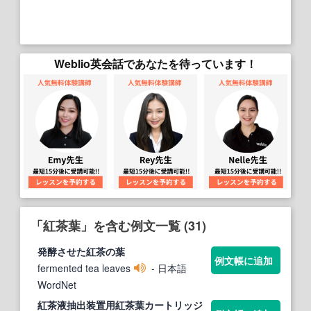
Weblio英会話であなたを待っています！
「紅茶葉」を含む例文一覧 (31)
発酵させた
紅茶
の
葉
例文帳に追加
fermented tea leaves
- 日本語
WordNet
紅茶
液抽出装置用
紅茶葉
カートリッジ