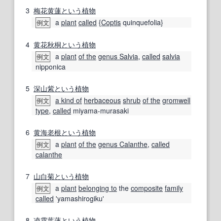
3
梅花
黄蓮
という
植物
a
plant
called
{
Coptis
quinquefolia}
例文
4
黄花
秋
桐
という
植物
a
plant
of the
genus Salvia
,
called
salvia
例文
nipponica
5
深山
紫
という
植物
a kind of
herbaceous
shrub
of the
gromwell
例文
type
,
called
miyama-murasaki
6
黄海
老
根
という
植物
a
plant
of the
genus Calanthe
,
called
例文
calanthe
7
山
白菊
という
植物
a
plant
belonging to
the
composite
family
例文
called
'yamashirogiku'
8
凌霄葉蓮
という
植物