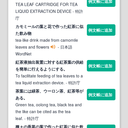
例文帳に追加
TEA LEAF CARTRIDGE FOR TEA
LIQUID EXTRACTION DEVICE
- 特許
庁
カモミールの
葉
と花で作った
紅茶
に似
例文帳に追加
た飲み物
tea-like drink made from camomile
leaves and flowers
- 日本語
WordNet
紅茶
液抽出装置に対する
紅茶葉
の供給
例文帳に追加
を簡単に行えるようにする。
To facilitate feeding of tea leaves to a
tea liquid extraction device.
- 特許庁
茶
葉
には緑茶、ウーロン茶、
紅茶
等が
例文帳に追加
ある。
Green tea, oolong tea, black tea and
the like can be cited as the tea
leaf.
- 特許庁
種々の香草の
葉
で作った
紅茶
に似た飲