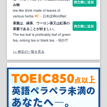
例文帳に追加
み物
tea-like drink made of leaves of
various herbs
- 日本語WordNet
茶
葉
は、緑茶、ウーロン茶又は
紅茶
の
例文帳に追加
茶
葉
であることが好ましい。
The tea leaf is preferably leaf of green
tea, oolong tea or black tea.
- 特許庁
>> 例文の一覧を見る