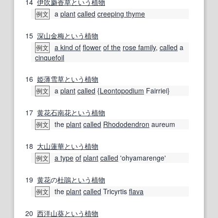
14
伊吹麝香草
という
植物
a
plant
called
creeping thyme
例文
15
深山
金梅
という
植物
a kind of
flower
of the
rose family
,
called
a
例文
cinquefoil
16
姫
薄雪
草
という
植物
a
plant
called
{
Leontopodium
Fairriei}
例文
17
黄花
石南
花
という
植物
the
plant
called
Rhododendron
aureum
例文
18
大山
蓮華
という
植物
a type
of
plant
called
'ohyamarenge'
例文
19
黄花
の
杜鵑
という
植物
the
plant
called
Tricyrtis
flava
例文
20
西洋山葵
という
植物