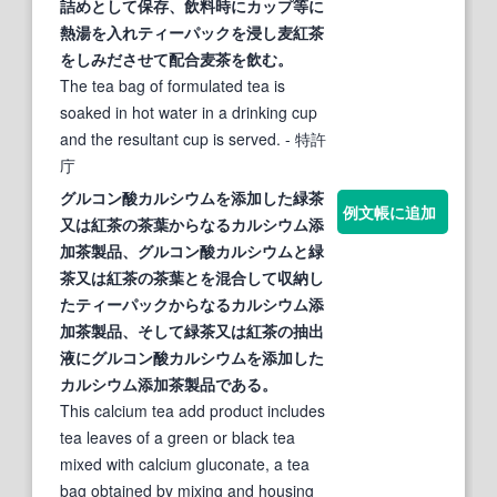
詰めとして保存、飲料時にカップ等に
熱湯を入れティーパックを浸し麦
紅茶
をしみださせて配合麦茶を飲む。
The tea bag of formulated tea is
soaked in hot water in a drinking cup
and the resultant cup is served.
- 特許
庁
グルコン酸カルシウムを添加した緑茶
例文帳に追加
又は
紅茶
の茶
葉
からなるカルシウム添
加茶製品、グルコン酸カルシウムと緑
茶又は
紅茶
の茶
葉
とを混合して収納し
たティーパックからなるカルシウム添
加茶製品、そして緑茶又は
紅茶
の抽出
液にグルコン酸カルシウムを添加した
カルシウム添加茶製品である。
This calcium tea add product includes
tea leaves of a green or black tea
mixed with calcium gluconate, a tea
bag obtained by mixing and housing