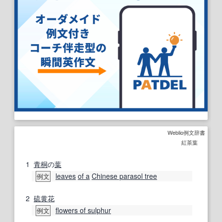
Weblio例文辞書
紅茶葉
1
青桐
の
葉
leaves
of a
Chinese parasol tree
例文
2
硫黄花
flowers of sulphur
例文