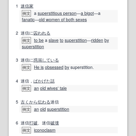
1
迷信家
a
superstitious person
―
a bigot
―a
例文
fanatic
―
old women of both sexes
2
迷信に
囚われる
to be
a
slave
to
superstition
―
ridden
by
例文
superstition
3
迷信に
惑溺
している
He is
obsessed
by
superstition.
例文
4
迷信，
ばかげた話
an
old wives' tale
例文
5
古くから
伝わる
迷信
an
old
superstition
例文
6
迷信
打破
、迷信
破壊
iconoclasm
例文