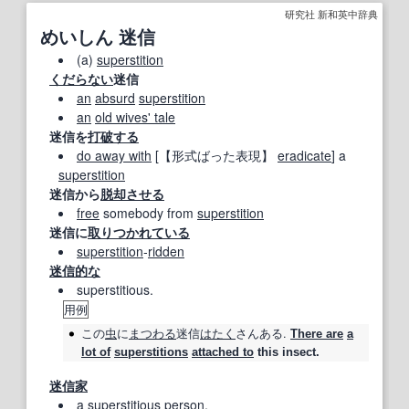
研究社 新和英中辞典
めいしん 迷信
(a)
superstition
くだらない
迷信
an
absurd
superstition
an
old wives' tale
迷信を
打破する
do away with
[
【形式ばった表現】
eradicate
] a
superstition
迷信から
脱却
させる
free
somebody from
superstition
迷信に
取り
つかれ
ている
superstition
‐
ridden
迷信的な
superstitious.
用例
この
虫
に
まつわる
迷信
はたく
さんある.
There are
a
lot of
superstitions
attached to
this insect.
迷信家
a
superstitious
person.