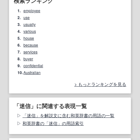
検索ランキング
1.
employee
2.
use
3.
usually
4.
various
5.
house
6.
because
7.
services
8.
buyer
9.
confidential
10.
Australian
もっとランキングを見る
「迷信」に関連する表現一覧
「迷信」を解説文に含む和英辞書の用語の一覧
和英辞書の「迷信」の用語索引