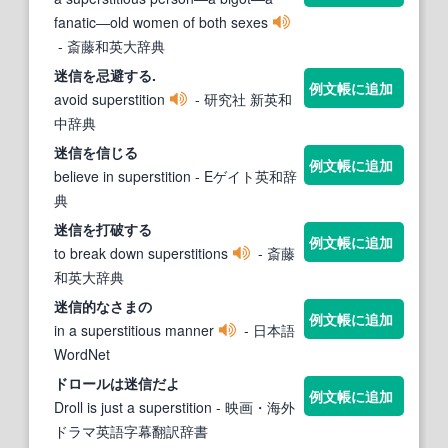
fanatic―old women of both sexes
- 斎藤和英大辞典
迷信
を忌避する.
例文帳に追加
avoid superstition
- 研究社 新英和
中辞典
迷信
を信じる
例文帳に追加
believe in superstition
- Eゲイト英和辞
典
迷信
を打破する
例文帳に追加
to break down superstitions
- 斎藤
和英大辞典
迷信
的なさまの
例文帳に追加
in a superstitious manner
- 日本語
WordNet
ドロールは
迷信
だよ
例文帳に追加
Droll is just a superstition
- 映画・海外
ドラマ英語字幕翻訳辞書