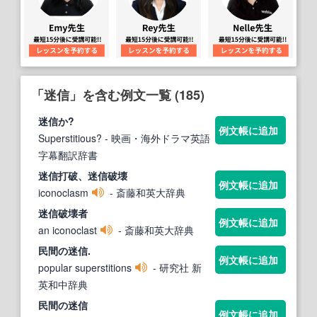
「迷信」を含む例文一覧 (185)
迷信
か?
例文帳に追加
Superstitious?
- 映画・海外ドラマ英語
字幕翻訳辞書
迷信
打破、
迷信
破壊
例文帳に追加
iconoclasm
- 斎藤和英大辞典
迷信
破壊者
例文帳に追加
an iconoclast
- 斎藤和英大辞典
民間の
迷信
.
例文帳に追加
popular superstitions
- 研究社 新
英和中辞典
民間の
迷信
例文帳に追加