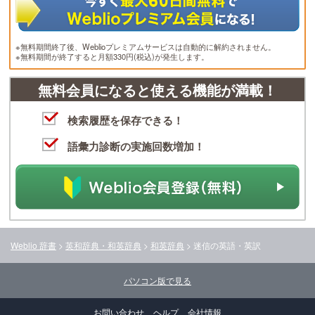
※無料期間終了後、Weblioプレミアムサービスは自動的に解約されません。
※無料期間が終了すると月額330円(税込)が発生します。
無料会員になると使える機能が満載！
検索履歴を保存できる！
語彙力診断の実施回数増加！
Weblio 辞書
>
英和辞典・和英辞典
>
和英辞典
>
迷信
の英語・英訳
パソコン版で見る
お問い合わせ
ヘルプ
会社情報