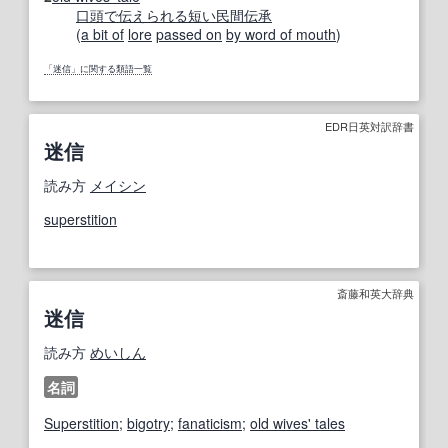
口頭で
伝えられる
短い
民間伝承
(
a bit of
lore
passed on
by word of mouth
)
「迷信」に関する類語一覧
EDR日英対訳辞書
迷信
読み方
メイシン
superstition
斎藤和英大辞典
迷信
読み方
めいしん
名詞
Superstition
;
bigotry
;
fanaticism
;
old wives' tales