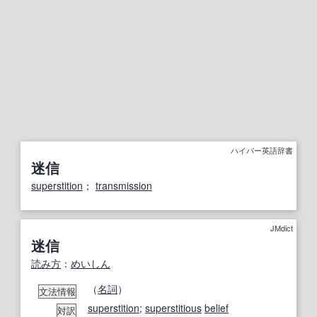
ハイパー英語辞書
迷信
superstition
；
transmission
JMdict
迷信
読み方
：
めいしん
（
名詞
）
文法情報
superstition
;
superstitious
belief
対訳