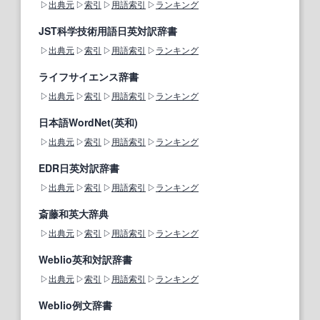
出典元
索引
用語索引
ランキング
JST科学技術用語日英対訳辞書
出典元
索引
用語索引
ランキング
ライフサイエンス辞書
出典元
索引
用語索引
ランキング
日本語WordNet(英和)
出典元
索引
用語索引
ランキング
EDR日英対訳辞書
出典元
索引
用語索引
ランキング
斎藤和英大辞典
出典元
索引
用語索引
ランキング
Weblio英和対訳辞書
出典元
索引
用語索引
ランキング
Weblio例文辞書