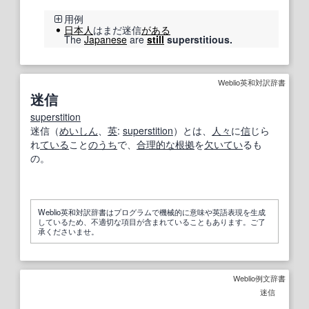
用例
日本人
はまだ迷信
がある
The
Japanese
are
still
superstitious.
Weblio英和対訳辞書
迷信
superstition
迷信（
めいしん
、
英
:
superstition
）とは、
人々
に
信
じら
れ
ている
こと
のうち
で、
合理的な
根拠
を
欠
いてい
るも
の。
Weblio英和対訳辞書はプログラムで機械的に意味や英語表現を生成
しているため、不適切な項目が含まれていることもあります。ご了
承くださいませ。
Weblio例文辞書
迷信