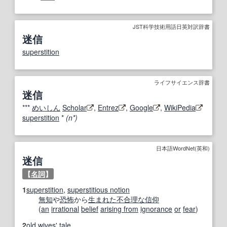
JST科学技術用語日英対訳辞書
迷信
superstition
ライフサイエンス辞書
迷信
***
めいしん
Scholar
,
Entrez
,
Google
,
WikiPedia
superstition
*
(n*)
日本語WordNet(英和)
迷信
【
名詞
】
1
superstition
,
superstitious notion
無知
や
恐怖
から
生まれた
不合理な
信仰
(
an
irrational
belief
arising from
ignorance
or
fear
)
2
old wives' tale