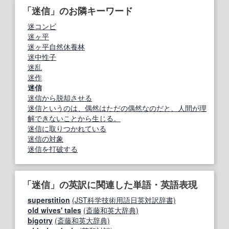
「迷信」のお隣キーワード
迷コンビ
迷ヶ平
迷ヶ平自然休養林
迷中性子
迷乱
迷作
迷信
迷信から脱却させる
迷信というのは、偶然はただの偶然なのだと、人間が理
解できないことから生じる。
迷信に取りつかれている
迷信の対象
迷信を打破する
「迷信」の英訳に関連した単語・英語表現
superstition
(JST科学技術用語日英対訳辞書)
old wives' tales
(斎藤和英大辞典)
bigotry
(斎藤和英大辞典)