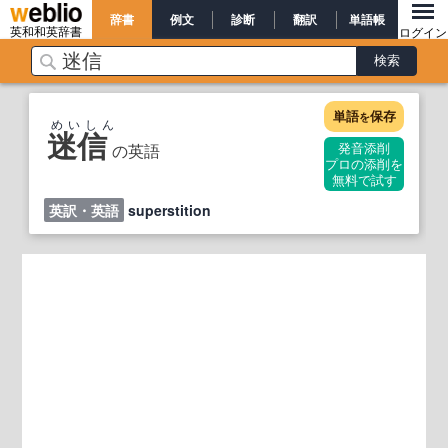
辞書
例文
診断
翻訳
単語帳
英和和英辞書
ログイン
単語
保存
を
めいしん
迷信
の英語
発音添削
プロの添削を
無料で試す
英訳・英語
superstition