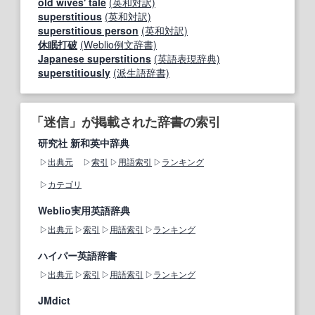
old wives' tale
(英和対訳)
superstitious
(英和対訳)
superstitious person
(英和対訳)
休眠打破
(Weblio例文辞書)
Japanese superstitions
(英語表現辞典)
superstitiously
(派生語辞書)
「迷信」が掲載された辞書の索引
研究社 新和英中辞典
出典元
索引
用語索引
ランキング
カテゴリ
Weblio実用英語辞典
出典元
索引
用語索引
ランキング
ハイパー英語辞書
出典元
索引
用語索引
ランキング
JMdict