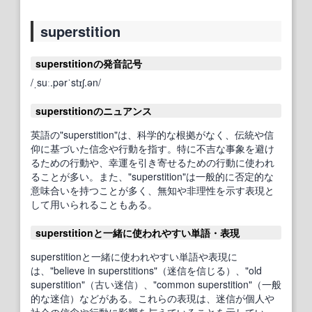
superstition
superstitionの発音記号
/ˌsuː.pərˈstɪʃ.ən/
superstitionのニュアンス
英語の"superstition"は、科学的な根拠がなく、伝統や信
仰に基づいた信念や行動を指す。特に不吉な事象を避け
るための行動や、幸運を引き寄せるための行動に使われ
ることが多い。また、"superstition"は一般的に否定的な
意味合いを持つことが多く、無知や非理性を示す表現と
して用いられることもある。
superstitionと一緒に使われやすい単語・表現
superstitionと一緒に使われやすい単語や表現に
は、"believe in superstitions"（迷信を信じる）、"old
superstition"（古い迷信）、"common superstition"（一般
的な迷信）などがある。これらの表現は、迷信が個人や
社会の信念や行動に影響を与えていることを示してい