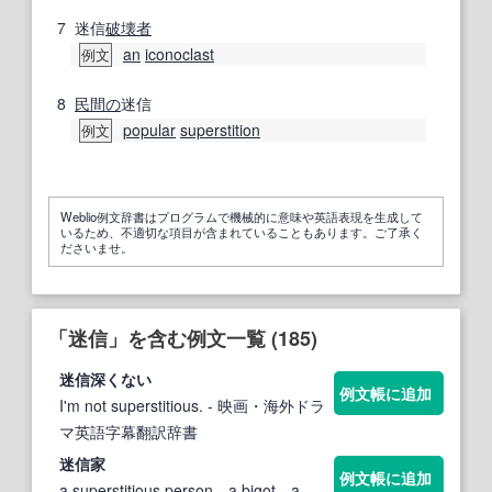
7
迷信
破壊者
an
iconoclast
例文
8
民間の
迷信
popular
superstition
例文
Weblio例文辞書はプログラムで機械的に意味や英語表現を生成して
いるため、不適切な項目が含まれていることもあります。ご了承く
ださいませ。
「迷信」を含む例文一覧 (185)
迷信
深くない
例文帳に追加
I'm not superstitious.
- 映画・海外ドラ
マ英語字幕翻訳辞書
迷信
家
例文帳に追加
a superstitious person―a bigot―a