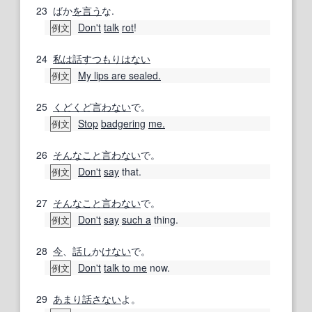
23
ばか
を言う
な.
Don't
talk
rot
!
例文
24
私は
話す
つもりはない
My lips are sealed.
例文
25
くどくど
言わない
で。
Stop
badgering
me.
例文
26
そんなこと
言わない
で。
Don't
say
that.
例文
27
そんなこと
言わない
で。
Don't
say
such a
thing.
例文
28
今
、
話し
か
けない
で。
Don't
talk to me
now.
例文
29
あまり
話さない
よ。