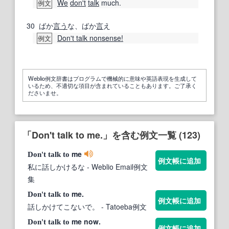
We
don't
talk
much.
例文
30
ばか
言う
な、ばか
言
え
Don't talk nonsense!
例文
Weblio例文辞書はプログラムで機械的に意味や英語表現を生成して
いるため、不適切な項目が含まれていることもあります。ご了承く
ださいませ。
「Don't talk to me.」を含む例文一覧 (123)
me
Don't
talk
to
例文帳に追加
私に話しかけるな
- Weblio Email例文
集
me.
Don't
talk
to
例文帳に追加
話しかけてこないで。
- Tatoeba例文
me now.
Don't
talk
to
例文帳に追加