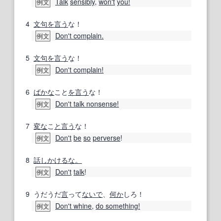
Talk
sensibly
,
won't
you!
例文
4
文句を言う
な！
Don't complain.
例文
5
文句を言う
な！
Don't complain!
例文
6
ばかな
こと
を言う
な！
Don't talk nonsense!
例文
7
変な
こ
と言う
な！
Don't
be
so
perverse
!
例文
8
話しかけるな。
Don't
talk
!
例文
9
うだうだ
言
って
ないで
、
何か
しろ！
Don't whine
,
do something!
例文