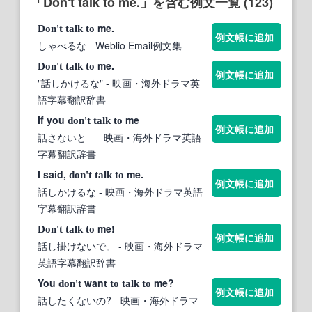
「Don't talk to me.」を含む例文一覧 (123)
me.
Don't
talk
to
例文帳に追加
しゃべるな
- Weblio Email例文集
me.
Don't
talk
to
例文帳に追加
"話しかけるな"
- 映画・海外ドラマ英
語字幕翻訳辞書
If you
me
don't
talk
to
例文帳に追加
話さないと −
- 映画・海外ドラマ英語
字幕翻訳辞書
I said,
me.
don't
talk
to
例文帳に追加
話しかけるな
- 映画・海外ドラマ英語
字幕翻訳辞書
me!
Don't
talk
to
例文帳に追加
話し掛けないで。
- 映画・海外ドラマ
英語字幕翻訳辞書
You
want
me?
don't
to
talk
to
例文帳に追加
話したくないの?
- 映画・海外ドラマ