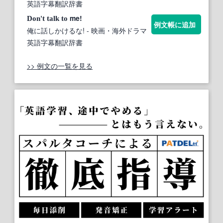
英語字幕翻訳辞書
me!
Don't
talk
to
例文帳に追加
俺に話しかけるな!
- 映画・海外ドラマ
英語字幕翻訳辞書
>> 例文の一覧を見る