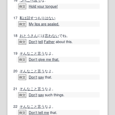
Hold your tongue!
例文
17
私は
話す
つもりはない
My lips are sealed.
例文
18
おとうさん
には
言わない
でね。
Don't
tell
Father
about this.
例文
19
そんなこと
言う
なよ。
Don't give me that.
例文
20
そんなこと
言う
なよ。
Don't
say
that.
例文
21
そんなこと
言う
なよ。
Don't
say
such things.
例文
22
そんなこと
言う
なよ。
Don't tell me
that.
例文