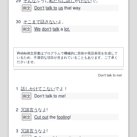
29
そんな
ふうに
私たちに
話し
か
けない
で。
Don't
talk to
us
that way.
例文
30
そこまで
話さない
よ。
We
don't
talk
a
lot.
例文
Weblio例文辞書はプログラムで機械的に意味や英語表現を生成して
いるため、不適切な項目が含まれていることもあります。ご了承く
ださいませ。
Don't talk to me!
1
話し
かけて
こない
でよ！
Don't talk to me!
例文
2
冗談
言う
なよ!
Cut out
the
fooling
!
例文
3
冗談
言う
なよ!