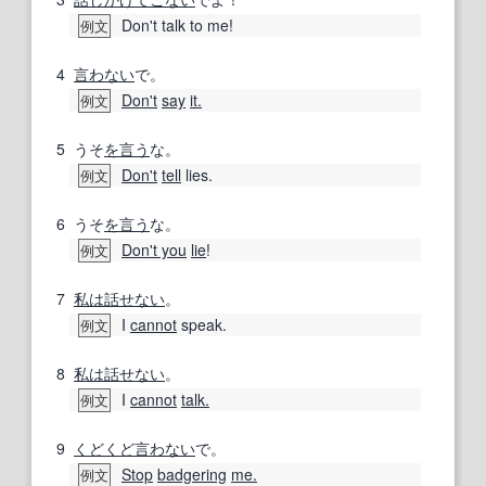
Don't talk to me!
例文
4
言わない
で。
Don't
say
it.
例文
5
うそ
を言う
な。
Don't
tell
lies.
例文
6
うそ
を言う
な。
Don't you
lie
!
例文
7
私は
話せない
。
I
cannot
speak.
例文
8
私は
話せない
。
I
cannot
talk.
例文
9
くどくど
言わない
で。
Stop
badgering
me.
例文