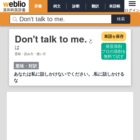
辞書
例文
診断
翻訳
単語帳
英和和英辞書
ログイン
Don't talk to me.
単語
保存
を
と
は
発音添削
プロの添削を
意味・読み方・使い方
無料で試す
意味・対訳
あなたは私に話しかけないでください。,私に話しかける
な