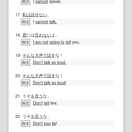
I
cannot
speak.
例文
17
私は
話せない
。
I
cannot
talk.
例文
18
君
には
言わない
よ。
I am not
going to
tell
you.
例文
19
そんな
大声で
話す
な！
Don't talk so loud.
例文
20
そんな
大声で
話す
な！
Don't talk so loud!
例文
21
うそ
を言う
な。
Don't
tell
lies.
例文
22
うそ
を言う
な。
Don't you
lie
!
例文