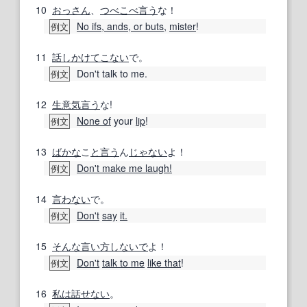
10
おっさん
、
つべこべ言う
な！
No ifs, ands, or buts
,
mister
!
例文
11
話し
かけて
こない
で。
Don't talk to me.
例文
12
生意気
言う
な!
None of
your
lip
!
例文
13
ばかな
こ
と言う
ん
じゃない
よ！
Don't make me laugh!
例文
14
言わない
で。
Don't
say
it.
例文
15
そんな
言い方
しないで
よ！
Don't
talk to me
like that
!
例文
16
私は
話せない
。