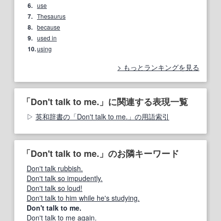
6.
use
7.
Thesaurus
8.
because
9.
used in
10.
using
もっとランキングを見る
「Don't talk to me.」に関連する表現一覧
英和辞書の「Don't talk to me.」の用語索引
「Don't talk to me.」のお隣キーワード
Don't talk rubbish.
Don't talk so impudently.
Don't talk so loud!
Don't talk to him while he's studying.
Don't talk to me.
Don't talk to me again.