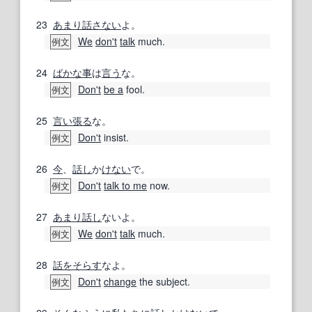
23
あまり
話さない
よ。
We
don't
talk
much.
例文
24
ばかな
事
は
言う
な。
Don't
be a
fool.
例文
25
言い張る
な。
Don't
insist.
例文
26
今
、
話し
か
けない
で。
Don't
talk to me
now.
例文
27
あまり
話し
ないよ。
We
don't
talk
much.
例文
28
話をそらす
なよ。
Don't
change
the subject.
例文