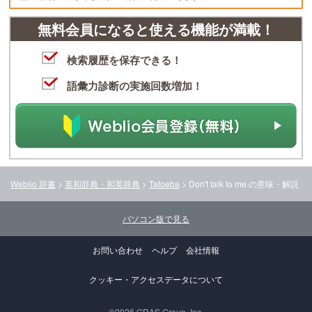
無料会員になると使える機能が満載！
検索履歴を保存できる！
語彙力診断の実施回数増加！
Weblio 辞書
>
英和辞典・和英辞典
>
Tatoeba
>
Don't talk to me.
の意味・解説
パソコン版で見る
お問い合わせ
ヘルプ
会社情報
クッキー・アクセスデータについて
©2026 GRAS Group, Inc.