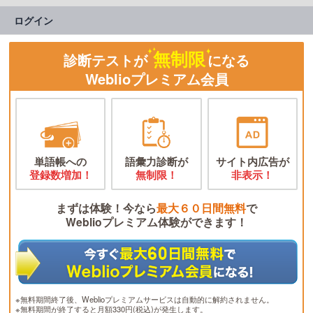
ログイン
無制限
診断テストが
になる
Weblioプレミアム会員
単語帳への
語彙力診断が
サイト内広告が
登録数増加！
無制限！
非表示！
まずは体験！今なら
最大６０日間無料
で
Weblioプレミアム体験ができます！
※無料期間終了後、Weblioプレミアムサービスは自動的に解約されません。
※無料期間が終了すると月額330円(税込)が発生します。