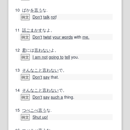
10
ばか
を言う
な.
Don't
talk
rot
!
例文
11
話
ごまかす
なよ。
Don't
twist
your words
with
me.
例文
12
君
には
言わない
よ。
I am not
going to
tell
you.
例文
13
そんなこと
言わない
で。
Don't
say
that.
例文
14
そんなこと
言わない
で。
Don't
say
such a
thing.
例文
15
つべこべ言う
な.
Shut up!
例文
16
つべこべ言う
な.