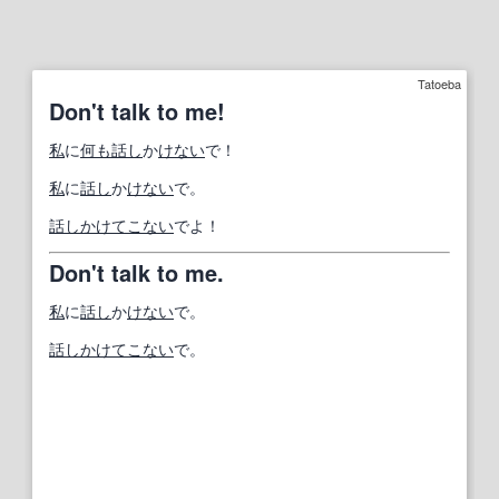
Tatoeba
Don't talk to me!
私
に
何も
話し
か
けない
で！
私
に
話し
か
けない
で。
話し
かけて
こない
でよ！
Don't talk to me.
私
に
話し
か
けない
で。
話し
かけて
こない
で。