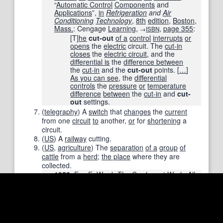
“
Automatic Control
Components
and
Applications
”,
in
Refrigeration
and
Air
Conditioning
Technology
,
8th
edition
,
Boston
,
Mass.
: Cengage
Learning
,
,
page
355
:
→
ISBN
[T]
he
cut-out
of a
control
interrupts
or
opens
the
electric
circuit. The
cut-in
closes
the
electric circuit
, and the
differential is
the
difference between
the
cut-in
and the
cut-out
points.
[
…
]
As you can see
, the
differential
controls
the
pressure
or
temperature
difference
between
the
cut-in
and
cut-
out
settings.
(
telegraphy
)
A
switch
that
changes
the
current
from one
circuit
to
another,
or
for
shortening
a
circuit.
(
US
)
A
railway
cutting.
(
US
,
agriculture
)
The
separation
of a
group
of
cattle
from a
herd
;
the place
where they are
collected.
1958
,
Fay
E.
Ward
,
The
Cowboy
at Work
: All
about His
Job
and How
He
Does It
, with
600
Detail
Drawings
by the
Author
,
New York
,
N.Y.
:
Hastings
House
,
,
page
24
:
→OCLC
When the
stray
men
have
worked
the
herd
,
it is
drove off
a
ways
and
turned