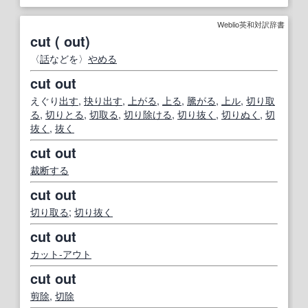
Weblio英和対訳辞書
cut ( out)
〈
話
などを〉
やめる
cut out
えぐり
出す
,
抉り出す
,
上がる
,
上る
,
騰がる
,
上ル
,
切り取
る
,
切りとる
,
切取る
,
切り除ける
,
切り抜く
,
切りぬく
,
切
抜く
,
抜く
cut out
裁断する
cut out
切り取る
;
切り抜く
cut out
カット‐アウト
cut out
剪除
,
切除