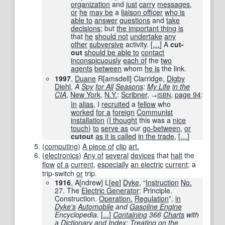
organization
and
just
carry
messages
,
or
he
may be
a
liaison officer
who is
able to
answer
questions
and
take
decisions
; but
the important thing is
that
he
should not
undertake
any
other
subversive
activity.
[
…
]
A
cut-
out
should be able to
contact
inconspicuously
each of
the
two
agents
between
whom
he is
the link.
1997
,
Duane
R[amsdell] Clarridge,
Digby
Diehl
,
A
Spy
for All
Seasons
:
My Life
in the
CIA
,
New York
,
N.Y.
:
Scribner
,
,
page
94
:
→
ISBN
In
alias
, I
recruited
a
fellow
who
worked
for a
foreign
Communist
installation
(
I thought
this was a
nice
touch
)
to
serve as
our
go-between
,
or
cutout
as it is called
in the trade
,
[
…
]
(
computing
)
A piece of
clip
art.
(
electronics
)
Any of
several
devices
that
halt
the
flow
of a
current
,
especially
an electric
current
; a
trip-switch
or
trip.
1916
, A
[
ndrew
]
L
[
ee
]
Dyke
, “
Instruction
No.
27. The
Electric Generator
: Principle.
Construction.
Operation.
Regulation
”,
in
Dyke
's
Automobile
and
Gasoline Engine
Encyclopedia.
[
...
]
Containing
366
Charts
with
a
Dictionary
and
Index
:
Treating
on the