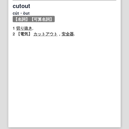
cutout
cút・òut
【名詞】
【可算名詞】
1
切り抜き
.
2
【
電気
】
カットアウト
，
安全器
.