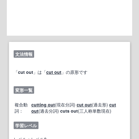
文法情報
「
cut out
」は「
cut out
」の原形です
変形一覧
複合動
cutting out
(現在分詞)
cut out
(過去形)
cut
詞：
out
(過去分詞)
cuts out
(三人称単数現在)
学習レベル