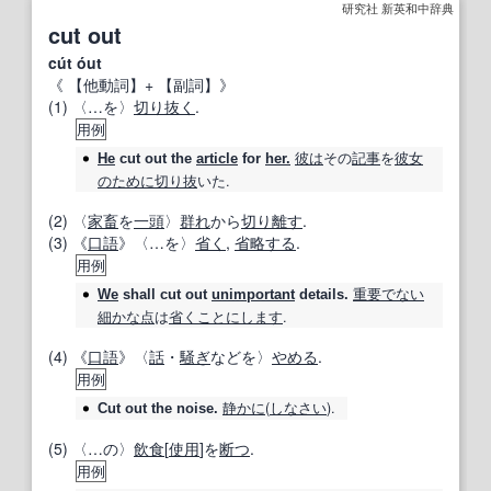
研究社 新英和中辞典
cut out
cút óut
《
【他動詞】
+
【副詞】
》
(1) 〈…を〉
切り抜く
.
用例
彼は
その
記事
を
彼女
He
cut out
the
article
for
her.
の
ために
切り
抜
いた.
(2) 〈
家畜
を
一頭
〉
群れ
から
切り離す
.
(3) 《
口語
》〈…を〉
省く
,
省略する
.
用例
重要でない
We
shall
cut out
unimportant
details.
細かな
点
は
省く
ことに
します
.
(4) 《
口語
》〈
話
・
騒ぎ
などを〉
やめる
.
用例
静かに
(
しなさい
).
Cut out
the noise.
(5) 〈…の〉
飲食
[
使用
]を
断つ
.
用例