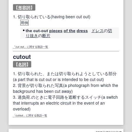
【
形容詞
】
1.
切り取られている(having been cut out)
用例
ドレス
の
切
the cut-out
pieces
of the
dress
り抜き
の
断片
「cut out」に関する類語一覧
cutout
【
名詞
】
1.
切り取られた、または切り取られようとしている部分
(a part that is cut out or is intended to be cut out)
2.
背景が切り取られた写真(a photograph from which the
background has been cut away)
3.
過負荷.のときに電子回路を遮断するスイッチ(a switch
that interrupts an electric circuit in the event of an
overload)
「cutout」に関する類語一覧