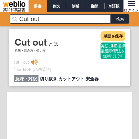
辞書
例文
診断
翻訳
単語帳
英和和英辞書
ログイン
単語
保存
を
Cut out
とは
英語LINE指導
意味・読み方・使い方
最適学習法を
無料で試す
cút・òut
/
/
(米国英語)
ˈkʌˌtaʊt
意味・対訳
切り抜き,カットアウト,安全器