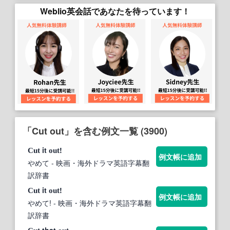
Weblio英会話であなたを待っています！
「Cut out」を含む例文一覧 (3900)
it
!
Cut
out
例文帳に追加
やめて
- 映画・海外ドラマ英語字幕翻
訳辞書
it
!
Cut
out
例文帳に追加
やめて!
- 映画・海外ドラマ英語字幕翻
訳辞書