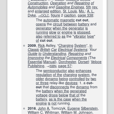
Construction
,
Operation
and
Repairing
of
Automobiles
and
Gasoline Engines
,
5th
rev.
and
enlarged
edition
,
St. Louis
,
Mo.
:
A. L.
Dyke
,
,
figure
2
caption
,
page
338
:
→OCLC
The
automatic
magnetic
cut out
,
opens
the
circuit
between
battery
and
generator
when the
generator
is
running
slow
or
engine
is
stopped
,
also
referred to
as
the "
vibrator
type
"
of
cut out
.
2009
,
Rick
Astley, “
Charging
System
”,
in
Classic
British
Car
Electrical
Systems
: Your
Guide
to
Understanding
,
Repairing
and
Improving
the
Electrical
Components
(The
Essential
Manual
),
Dorchester
,
Dorset
:
Veloce
Publishing
,
,
page
57
:
→
ISBN
The
semiconductor
also
enhances
regulation
of the
charging
system
, the
older
dynamo
being
controlled
by
two
or three
relay-like
devices
: 1. a
cut-
out
that
disconnects
the
dynamo
from
the
battery
when the
generated
voltage
drops
below
that of
the
battery
,
as is the case
when the
engine
is
not
running.
2016
,
John
A.
Tomczyk,
Eugene
Silberstein
,
William
C.
Whitman
,
William
M.
Johnson
,