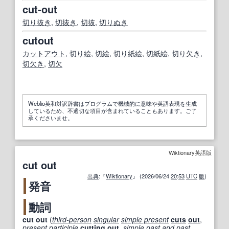
cut-out
切り抜き
,
切抜き
,
切抜
,
切りぬき
cutout
カットアウト
,
切り
絵
,
切
絵
,
切り
紙
絵
,
切
紙
絵
,
切り欠き
,
切欠き
,
切欠
Weblio英和対訳辞書はプログラムで機械的に意味や英語表現を生成
しているため、不適切な項目が含まれていることもあります。ご了
承くださいませ。
Wiktionary英語版
cut out
出典
:『
Wiktionary
』 (2026/06/24
20
:
53
UTC
版
)
発音
動詞
cut out
(
third-person
singular
simple present
cuts
out
,
present participle
cutting out
,
simple past
and
past