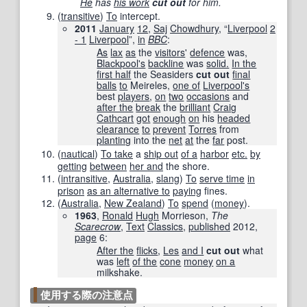
He
has
his work
cut out
for him.
(
transitive
)
To
intercept.
2011
January
12
,
Saj
Chowdhury
, “
Liverpool
2
- 1
Liverpool
”,
in
BBC
‎:
As
lax
as
the
visitors
'
defence
was,
Blackpool
's
backline
was
solid.
In the
first half
the Seasiders
cut out
final
balls
to
Meireles,
one of
Liverpool
's
best
players
,
on
two
occasions
and
after the
break
the
brilliant
Craig
Cathcart
got
enough
on
his
headed
clearance
to
prevent
Torres
from
planting
into the
net
at
the
far
post.
(
nautical
)
To take
a
ship out
of a
harbor
etc.
by
getting
between
her and
the shore.
(
intransitive
,
Australia
,
slang
)
To
serve time
in
prison
as an alternative to
paying
fines.
(
Australia
,
New Zealand
)
To
spend
(
money
).
1963
,
Ronald
Hugh
Morrieson,
The
Scarecrow
,
Text
Classics
,
published
2012
,
page
6:
After the
flicks
,
Les
and I
cut out
what
was
left
of the
cone
money
on a
milkshake.
使用する際の注意点