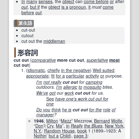
In
many
senses
, the
object
can
come before
or
after
out
,
but if
the
object
is a
pronoun
,
it
must
come
before
out
.
派生語
cut-out
cutout
cut out the
middleman
形容詞
cut out
(
comparative
more
cut out
,
superlative
most
cut out
)
(
idiomatic
,
chiefly
in the negative
)
Well suited
;
appropriate
;
fit
for a
particular
activity
or
purpose.
I'm
not really
cut out
for
camping
outdoors.
I'm
allergic
to
mosquito
bites.
We've
got
our
work
cut out
for us.
See
have one's work cut out for
one
Do you
think
he is
cut out
for the
role
of
manager
?
1946
,
Milton
“
Mezz
” Mezzrow,
Bernard
Wolfe
,
“
Don
’t
Cry
,
Ma
”,
in
Really
the Blues
,
New York
,
N.Y.
:
Random
House
,
book
1 (1899–1923: A
Nothin
’
but a
Child
)
,
page 3
: