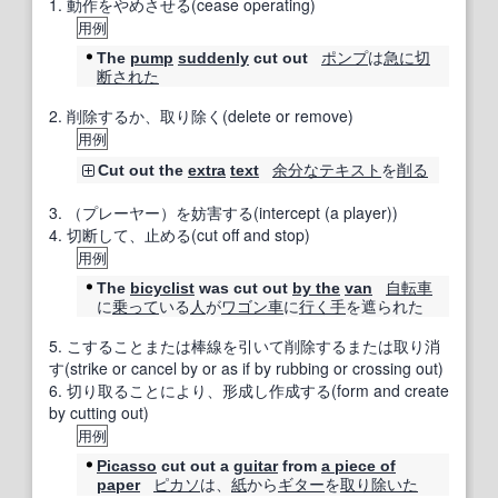
1.
動作をやめさせる(cease operating)
用例
ポンプ
は
急に
切
The
pump
suddenly
cut out
断
された
2.
削除するか、取り除く(delete or remove)
用例
余分な
テキスト
を
削る
Cut out the
extra
text
3.
（プレーヤー）を妨害する(intercept (a player))
4.
切断して、止める(cut off and stop)
用例
自転車
The
bicyclist
was cut out
by the
van
に
乗って
いる
人
が
ワゴン車
に
行く手
を遮られた
5.
こすることまたは棒線を引いて削除するまたは取り消
す(strike or cancel by or as if by rubbing or crossing out)
6.
切り取ることにより、形成し作成する(form and create
by cutting out)
用例
Picasso
cut out a
guitar
from
a piece of
ピカソ
は、
紙
から
ギター
を
取り
除いた
paper