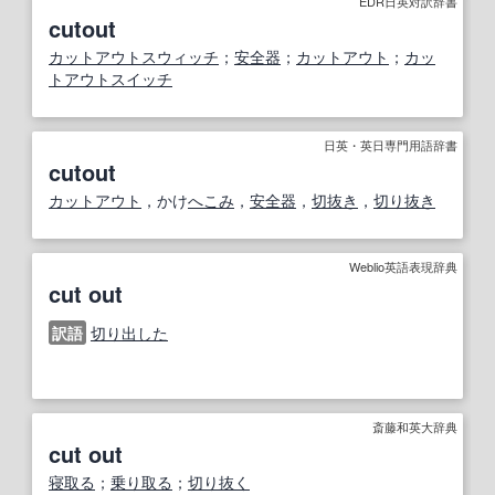
EDR日英対訳辞書
cutout
カットアウトスウィッチ
；
安全器
；
カットアウト
；
カッ
トアウトスイッチ
日英・英日専門用語辞書
cutout
カットアウト
，かけ
へこみ
，
安全器
，
切抜き
，
切り抜き
Weblio英語表現辞典
cut out
訳語
切り出した
斎藤和英大辞典
cut out
寝取る
；
乗り取る
；
切り抜く