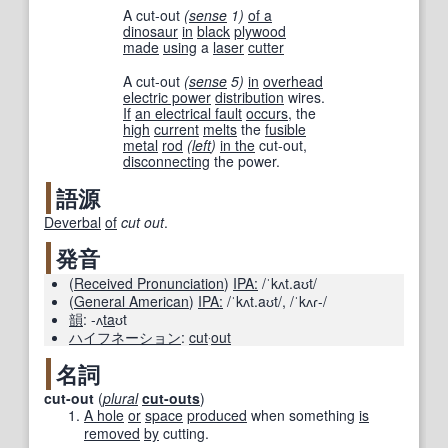
A cut-out
(
sense
1)
of a
dinosaur
in
black
plywood
made
using
a
laser
cutter
A cut-out
(
sense
5)
in
overhead
electric power
distribution
wires.
If
an electrical fault
occurs
, the
high
current
melts
the
fusible
metal
rod
(
left
)
in the
cut-out,
disconnecting
the power.
語源
Deverbal
of
cut out
.
発音
(
Received Pronunciation
)
IPA:
/ˈkʌt.aʊt/
(
General American
)
IPA:
/ˈkʌt.aʊt/
,
/ˈkʌɾ-/
韻
:
-ʌ
ta
ʊt
ハイフネーション
:
cut
‧
out
名詞
cut-out
(
plural
cut-outs
)
A hole
or
space
produced
when something
is
removed
by
cutting.