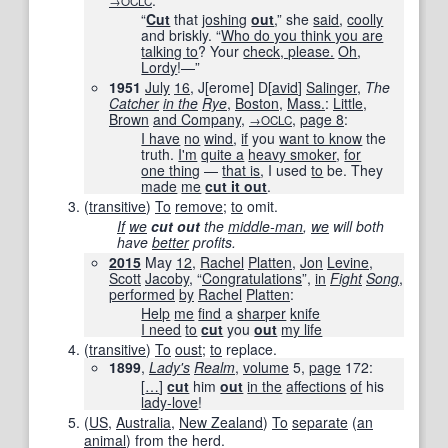
:
→OCLC
“
Cut
that
joshing
out
,” she
said
,
coolly
and briskly. “
Who do you think you are
talking to
? Your
check, please.
Oh
,
Lordy
!—”
1951
July
16
, J[erome] D[
avid
]
Salinger
,
The
Catcher
in the
Rye
,
Boston
,
Mass.
:
Little
,
Brown
and Company
,
,
page 8
:
→OCLC
I have
no
wind
,
if
you
want to know
the
truth.
I'm
quite a
heavy smoker
,
for
one thing
—
that is
, I used
to
be. They
made
me
cut it out
.
(
transitive
)
To
remove
;
to
omit.
If
we
cut out
the
middle-man
,
we
will both
have
better
profits.
2015
May
12
,
Rachel
Platten
,
Jon
Levine
,
Scott
Jacoby
, “
Congratulations
”,
in
Fight
Song
‎,
performed
by
Rachel
Platten
:
Help
me
find
a
sharper
knife
I need
to
cut
you
out
my life
(
transitive
)
To
oust
;
to
replace.
1899
,
Lady's
Realm
,
volume
5,
page
172
:
[
…
]
cut
him
out
in the
affections
of
his
lady-love
!
(
US
,
Australia
,
New Zealand
)
To
separate
(
an
animal
) from the herd.