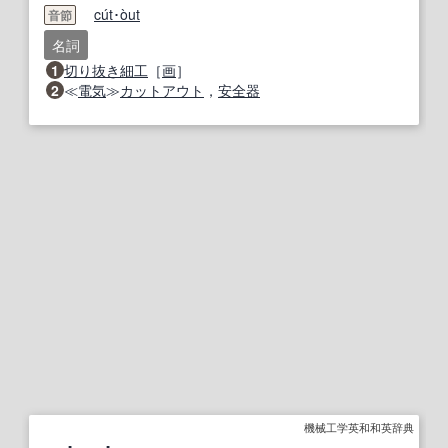
cu
t･o
ut
音節
名詞
1
切り抜き
細工
［
画
］
2
≪
電気
≫
カットアウト
，
安全器
機械工学英和和英辞典