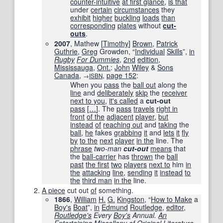
counter-intuitive
at first glance
,
is that
under
certain
circumstances
they
exhibit
higher
buckling
loads
than
corresponding
plates
without
cut-
outs
.
2007
, Mathew
[
Timothy
]
Brown
,
Patrick
Guthrie
,
Greg
Growden, “
Individual
Skills
”,
in
Rugby
For Dummies
,
2nd
edition
,
Mississauga
,
Ont.
:
John
Wiley
&
Sons
Canada
,
,
page
152
:
→
ISBN
When you
pass
the
ball out
along the
line
and
deliberately
skip
the
receiver
next to you
,
it's called
a
cut-out
pass
[
…
]
. The
pass
travels
right in
front
of the
adjacent
player
,
but
instead
of
reaching out
and
taking
the
ball
,
he
fakes
grabbing
it
and
lets
it
fly
by
to the
next
player
in the
line. The
phrase
two-man
cut-out
means
that
the
ball-carrier
has
thrown
the
ball
past
the first
two
players
next to
him
in
the
attacking
line
,
sending
it
instead
to
the
third man
in the
line.
A piece
cut out
of
something.
1866
,
William
H.
G.
Kingston
, “
How to Make
a
Boy
's
Boat
”,
in
Edmund
Routledge
,
editor
,
Routledge
's
Every
Boy
's
Annual.
An