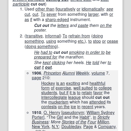
participle
cut out
)
Used
other than
figuratively
or
idiomatically
:
see
cut
,‎
out
.
To
sever
from something
larger
, with
or
as
if
with a
sharp-edged
instrument.
Cut out
the
letters
and
paste
them
on the
poster.
(
transitive
,
informal
)
To
refrain from
(
doing
something
,
using
something
etc.
),
to
stop
or
cease
(
doing something
).
He
had to
cut out
smoking
in order to
be
prepared for
the marathon.
She
kept
clicking
her heels.
He
told
her
to
cut
it
out
.
1906
,
Princeton
Alumni
Weekly
,
volume
7,
page
210
:
Hockey
is an
exciting
and
healthful
form
of
exercise
,
well suited
to
college
students
,
but if
it is
to
retain
favor
the
intercollegiate
league
should
cut out
the
muckerism
which has
attended
its
contests
on the
ice
in
recent
years.
1910
,
O. Henry
[
pseudonym
;
William Sydney
Porter
], “The
Girl
and the
Habit
”,
in
Strictly
Business
: More
Stories
of the
Four
Million
,
New York
,
N.Y.
:
Doubleday
,
Page
&
Company
,