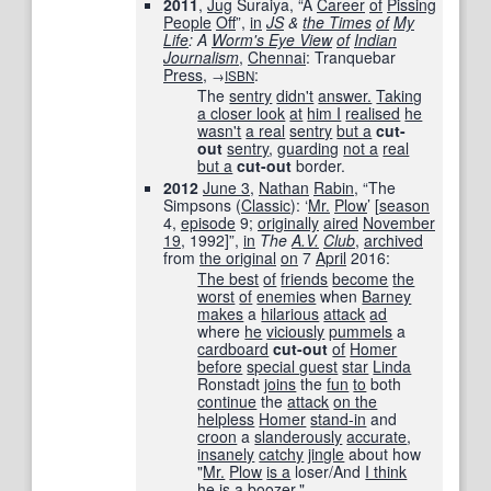
2011
,
Jug
Suraiya, “A
Career
of
Pissing
People
Off
”,
in
JS
&
the Times
of
My
Life
: A
Worm's Eye View
of
Indian
Journalism
,
Chennai
: Tranquebar
Press
,
:
→
ISBN
The
sentry
didn't
answer.
Taking
a closer look
at
him I
realised
he
wasn't
a real
sentry
but a
cut-
out
sentry
,
guarding
not a
real
but a
cut-out
border.
2012
June 3
,
Nathan
Rabin
, “The
Simpsons (
Classic
): ‘
Mr.
Plow
’ [
season
4,
episode
9;
originally
aired
November
19
, 1992]”,
in
The
A.V.
Club
‎,
archived
from
the original
on
7
April
2016
:
The best
of
friends
become
the
worst
of
enemies
when
Barney
makes
a
hilarious
attack
ad
where
he
viciously
pummels
a
cardboard
cut-out
of
Homer
before
special guest
star
Linda
Ronstadt
joins
the
fun
to
both
continue
the
attack
on the
helpless
Homer
stand-in
and
croon
a
slanderously
accurate
,
insanely
catchy
jingle
about how
"
Mr.
Plow
is a
loser/And
I think
he is
a boozer."