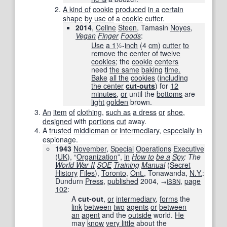
A kind of
cookie
produced
in a
certain
shape
by use of
a
cookie
cutter.
2014
,
Celine
Steen
, Tamasin
Noyes
,
Vegan
Finger
Foods
:
Use
a 1
½-
inch
(4
cm
)
cutter
to
remove
the center
of
twelve
cookies
; the
cookie
centers
need
the same
baking
time.
Bake
all the
cookies
(
including
the center
cut-outs
) for
12
minutes
,
or
until the
bottoms
are
light
golden
brown.
An
item
of
clothing
,
such as
a dress
or
shoe
,
designed
with
portions
cut
away.
A
trusted
middleman
or
intermediary
,
especially
in
espionage.
1943
November
,
Special
Operations
Executive
(
UK
), “
Organization
”,
in
How to
be a
Spy
: The
World War II
SOE
Training
Manual
(
Secret
History
Files
),
Toronto
,
Ont.
, Tonawanda,
N.Y.
:
Dundurn
Press
,
published
2004
,
,
page
→
ISBN
102
:
A
cut-out
,
or
intermediary
,
forms
the
link
between
two
agents
or
between
an
agent
and the
outside
world.
He
may
know
very little
about the