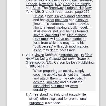
Entertaining
Miscellany
of
Original
Literature
,
London
,
New York
,
N.Y.
:
George
Routledge
and
Sons
, The
Broadway
,
Ludgate Hill
;
New
York
: 129,
Grand
Street
,
,
page
275
:
→OCLC
Unless
a
boy
is a
very good
carpenter
,
and has
great
patience
and
plenty of
time
at
his
command
, I
cannot
advise
him
to attempt
making
a
built
model
,—
at all events
,
not
until
he
has
formed
several
cut-outs
first.
One of these
"
cut-outs
" will
serve as
a
model
or
form
from which
he
may
frame
his
"
built
vessel
," with such
modifications
as he
may
deem
necessary.
2007
,
Joyce
Kohfeldt, “
Introduction
”,
in
Math
Activities
Using
Colorful
Cut-outs
:
Grade 2
,
Greensboro
,
N.C.
: Carson-Dellosa
Publishing
,
,
page 5
:
→
ISBN
When
preparing
an
activity
,
simply
copy
the
activity
cards
,
cut
them
apart
,
and
attach
them
to the
cut-outs
.
If
desired
,
laminate
and cut out the
assembled
cut-outs
for
extra
durability.
A
free-standing
,
rigid
print
(
usually
life-
sized
),
often
displayed
for
promotional
purposes
; a standee.