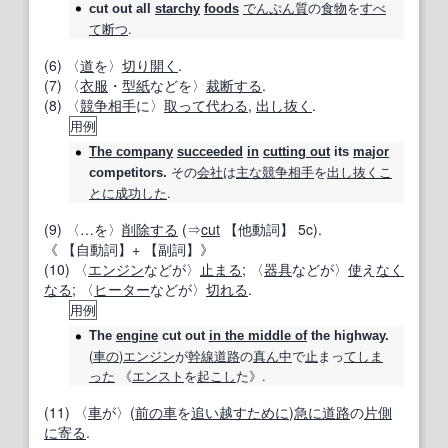
でんぷん
質
の
食物
を
すべ
cut out
all
starchy
foods
て
断つ
.
(6) 〈
道
を〉
切り開く
.
(7) 〈
衣服
・
型紙
などを〉
裁断する
.
(8) 〈
競争相手
に〉
取って代わる
,
出し抜く
.
用例
The company
succeeded
in
cutting out
its
major
その
会社
は
主な
競争相手
を
出し抜く
こ
competitors.
とに
成功した
.
(9) 〈…を〉
削除する
(⇒
cut
【他動詞】
5c).
《
【自動詞】
+
【副詞】
》
(10) 〈
エンジン
などが〉
止まる
; 〈
器具
などが〉
使
え
なく
なる
; 〈
ヒーター
などが〉
切れる
.
用例
The
engine
cut out
in the middle of
the highway.
(
車の
)
エンジン
が
幹線道路
の
真ん中
で
止
まっ
てしま
った
《
エンスト
を
起こし
た》.
(11) 〈
車
が〉(
前の
車
を
追い越す
ために
)
急に
道路
の
片側
に寄る
.