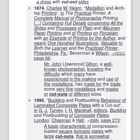
a dress
with
cut-out
sides
1874
,
Charles
W.
Hearn
, “
Medallion
and Arch-
top
Printing
”,
in
The
Practical
Printer. A
Complete
Manual
of
Photographic
Printing.
[
…
]
Containing
Full
Details
concerning
All the
Styles
and
Processes
of
Plain
and
Albumen
Paper
Printing
and
of
Printing
on
Porcelain
,
with
an
Example
of
Printing
by the
Author
, and
nearly
One Hundred
Illustrations
,
Valuable
to
Both the
Learner
and the
Practiced
Printer
,
Philadelphia
,
Pa.
: Benerman &
Wilson
,
,
→OCLC
page
66
:
Mr.
John
L[awrence]
Gihon
, a
well-
known
photographer
,
knowing
the
difficulty
which
many
have
experienced
in the making
and
use
of
the
medallions
, has
made for
the
trade
some
very fine
medallions
and
masks
or
cut-outs
of
different
sizes.
1995
, “
Buckling
and Postbuckling
Behaviour
of
Laminated Composite
Plates
with a Cut-out”,
in
G.
J.
Turvey
,
I.
H.
Marshall
,
editors
,
Buckling
and Postbuckling
of
Composite
Plates
,
London
:
Chapman
&
Hall
,
,
page
273
:
→
ISBN
A basic
characteristic of
compression-
loaded
square
isotropic
plates
with
large
cut-outs
,
that is
somewhat