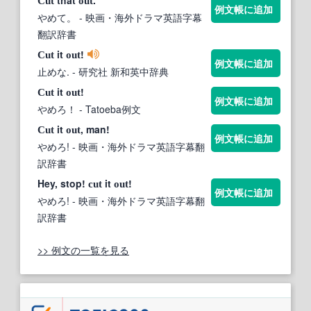
that
.
Cut
out
例文帳に追加
やめて。
- 映画・海外ドラマ英語字幕
翻訳辞書
it
!
Cut
out
例文帳に追加
止めな.
- 研究社 新和英中辞典
it
!
Cut
out
例文帳に追加
やめろ！
- Tatoeba例文
it
, man!
Cut
out
例文帳に追加
やめろ!
- 映画・海外ドラマ英語字幕翻
訳辞書
Hey, stop!
it
!
cut
out
例文帳に追加
やめろ!
- 映画・海外ドラマ英語字幕翻
訳辞書
>> 例文の一覧を見る