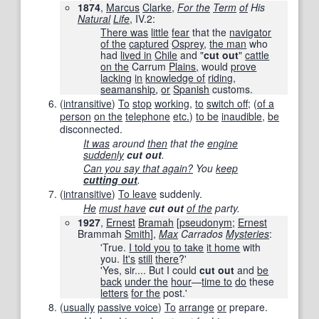
1874
,
Marcus
Clarke
,
For the
Term
of
His
Natural
Life
, IV.2:
There was
little
fear
that the
navigator
of the
captured
Osprey
,
the man
who
had
lived in
Chile
and "
cut out
"
cattle
on the
Carrum
Plains
, would
prove
lacking
in
knowledge of
riding
,
seamanship
,
or
Spanish
customs.
(
intransitive
)
To
stop
working
,
to
switch off
; (
of a
person
on the
telephone
etc.
)
to be
inaudible
,
be
disconnected.
It was
around
then
that the
engine
suddenly
cut out
.
Can you say that again?
You
keep
cutting out
.
(
intransitive
)
To leave
suddenly.
He
must have
cut out
of the
party.
1927
,
Ernest
Bramah
[
pseudonym
;
Ernest
Brammah
Smith
],
Max
Carrados
Mysteries
:
'True.
I told you
to take
it home
with
you.
It's
still
there
?'
'Yes, sir.... But I could
cut out
and
be
back
under the
hour
—
time to
do
these
letters
for the
post.'
(
usually
passive voice
)
To
arrange
or
prepare.