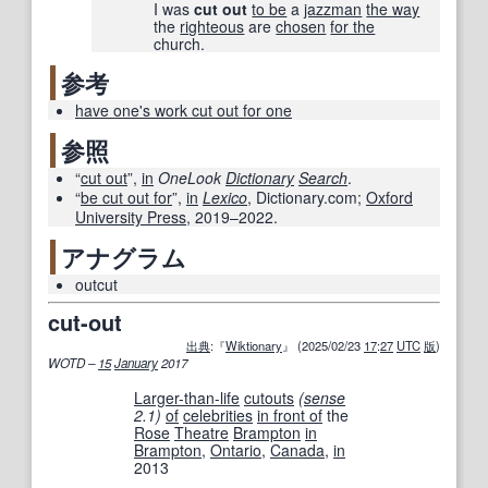
I was
cut out
to be
a
jazzman
the way
the
righteous
are
chosen
for the
church.
参考
have one's work cut out for one
参照
“
cut out
”,
in
OneLook
Dictionary
Search
.
“
be cut out for
”,
in
Lexico
, Dictionary.com;
Oxford
University Press
,
2019–2022
.
アナグラム
outcut
cut-out
出典
:『
Wiktionary
』 (2025/02/23
17
:
27
UTC
版
)
WOTD –
15
January
2017
Larger-than-life
cutouts
(
sense
2.1)
of
celebrities
in front of
the
Rose
Theatre
Brampton
in
Brampton
,
Ontario
,
Canada
,
in
2013