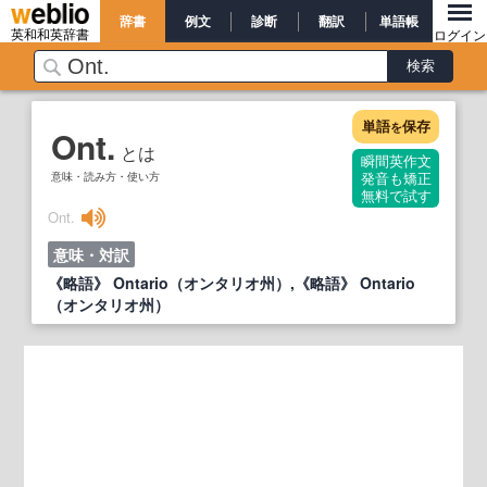
辞書
例文
診断
翻訳
単語帳
英和和英辞書
ログイン
単語
保存
を
Ont.
とは
瞬間英作文
意味・読み方・使い方
発音も矯正
無料で試す
Ont.
意味・対訳
《略語》 Ontario（オンタリオ州）,《略語》 Ontario
（オンタリオ州）