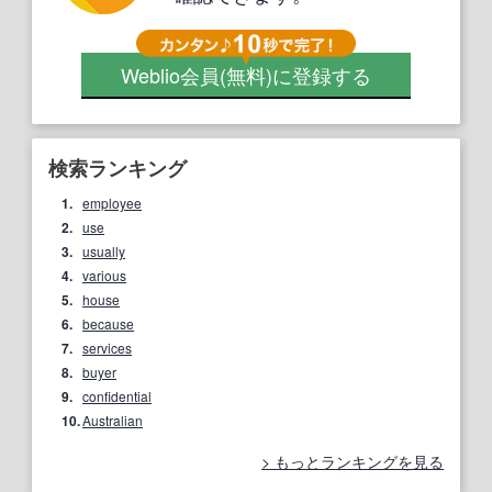
Weblio会員
(無料)
に登録する
検索ランキング
1.
employee
2.
use
3.
usually
4.
various
5.
house
6.
because
7.
services
8.
buyer
9.
confidential
10.
Australian
もっとランキングを見る