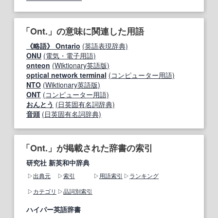
「Ont.」の意味に関連した用語
《略語》 Ontario
(英語表現辞典)
ONU
(電気・電子用語)
onteon
(Wiktionary英語版)
optical network terminal
(コンピューター用語)
NTO
(Wiktionary英語版)
ONT
(コンピューター用語)
おんとう
(日英固有名詞辞典)
音頭
(日英固有名詞辞典)
「Ont.」が掲載された辞書の索引
研究社 新英和中辞典
出典元
索引
用語索引
ランキング
カテゴリ
品詞別索引
ハイパー英語辞書