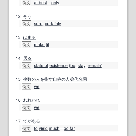
at best
―
only
例文
12
そう
sure
,
certainly
例文
13
はまる
make
fit
例文
14
居る
state of
existence
(
be
,
stay
,
remain
)
例文
15
複数の人
を
指す
自称
の
人称代名詞
we
例文
16
われわれ
we
例文
17
で
がある
to
yield
much
―
go far
例文