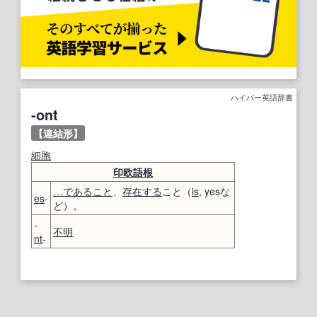
ハイパー英語辞書
-ont
【連結形】
細胞
印欧語
根
…
であること
、
存在する
こと（
is
, yesな
es
-
ど）。
-
不明
nt
-