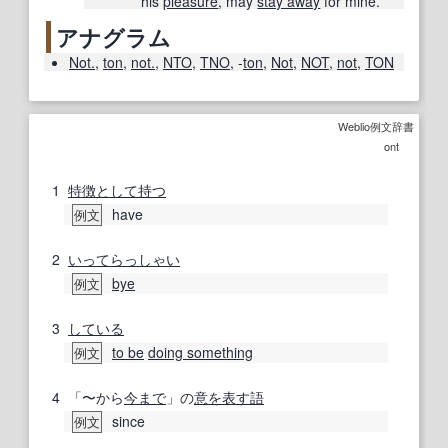
his
pleasure
, may
stay away
for mine.
アナグラム
Not.
,
ton
,
not.
,
NTO
,
TNO
,
-
ton
,
Not
,
NOT
,
not
,
TON
Weblio例文辞書
ont
1
特徴として持つ
have
例文
2
いってらっしゃい
bye
例文
3
している
to be
doing something
例文
4
「〜から
今まで
」の
意
を表す
語
since
例文