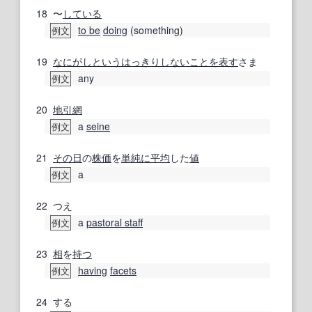
18
〜
している
to be
doing
(something)
例文
19
なにがし
という
はっきりしないこと
を表す
さま
any
例文
20
地引網
a
seine
例文
21
その日
の
株価
を
単純に
平均
した
値
a
例文
22
つえ
a
pastoral staff
例文
23
相
を
持つ
having
facets
例文
24
する