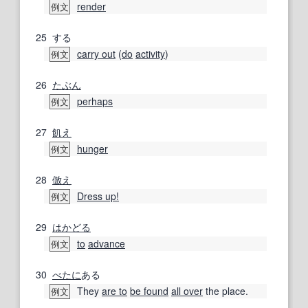
render
例文
25
する
carry out
(
do
activity
)
例文
26
たぶん
perhaps
例文
27
飢え
hunger
例文
28
倣え
Dress up!
例文
29
はかどる
to
advance
例文
30
べたに
ある
They
are to
be found
all over
the place.
例文