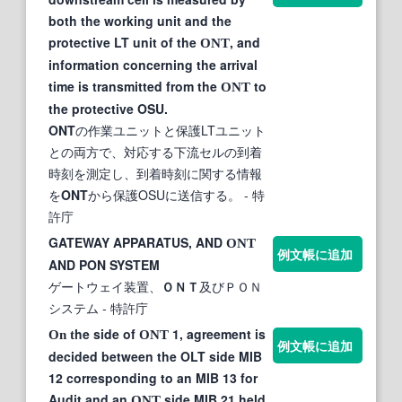
both the working unit and the
protective LT unit of the
, and
ONT
information concerning the arrival
time is transmitted from the
to
ONT
the protective OSU.
ONT
の作業ユニットと保護LTユニット
との両方で、対応する下流セルの到着
時刻を測定し、到着時刻に関する情報
を
ONT
から保護OSUに送信する。
- 特
許庁
GATEWAY APPARATUS, AND
ONT
例文帳に追加
AND PON SYSTEM
ゲートウェイ装置、
ＯＮＴ
及びＰＯＮ
システム
- 特許庁
he side of
1, agreement is
On t
ONT
例文帳に追加
decided between the OLT side MIB
12 corresponding to an MIB 13 for
Audit and an
side MIB 21 held
ONT