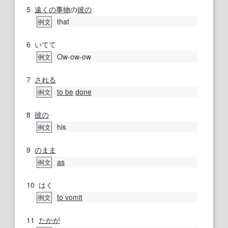
5
遠くの
事物
の
彼の
that
例文
6
いてて
Ow-ow-ow
例文
7
される
to be
done
例文
8
彼の
his
例文
9
のまま
as
例文
10
はく
to vomit
例文
11
たかが