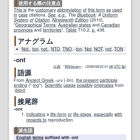
使用する際の注意点
This is
the
customary
abbreviation
of
this term
as
used
in
case
citations.
See
,
e.g.
,
The
Bluebook
: A
Uniform
System
of
Citation
,
Nineteenth
Edition
(2010),
"
Geographical
Terms
:
Australian
states
and
Canadian
provinces
and
territories
",
Table
T10.2,
p.
438.
アナグラム
Not.
,
ton
,
not.
,
NTO
,
TNO
,
-
ton
,
Not
,
NOT
,
not
,
TON
-ont
出典
:『
Wiktionary
』 (2026/06/23 01:
48
UTC
版
)
語源
From
Ancient Greek
-ων
(
-ōn
)
,
the present
participle
ending
("-
ing
").
Scientific
usage
possibly
originates
from
-
biont
.
接尾辞
-ont
Indicating
a
life-form
or
life-stage
,
especially
with
regards to
reproduction.
派生語
English
terms
suffixed with -ont