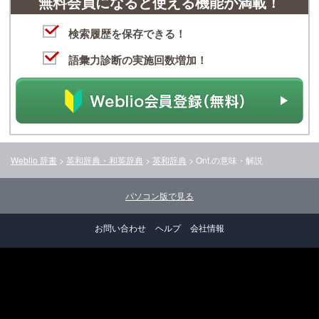
無料会員になると使える機能が満載！
検索履歴を保存できる！
語彙力診断の実施回数増加！
Weblio 辞書
>
英和辞典・和英辞典
>
英和辞典
>
Ont.
の意味・解説
パソコン版で見る
お問い合わせ
ヘルプ
会社情報
クッキー・アクセスデータについて
©2026 GRAS Group, Inc.