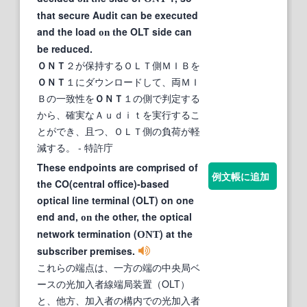
that secure Audit can be executed
and the load
he OLT side can
on t
be reduced.
ＯＮＴ
２が保持するＯＬＴ側ＭＩＢを
ＯＮＴ
１にダウンロードして、両ＭＩ
Ｂの一致性を
ＯＮＴ
１の側で判定する
から、確実なＡｕｄｉｔを実行するこ
とができ、且つ、ＯＬＴ側の負荷が軽
減する。
- 特許庁
These endpoints are comprised of
例文帳に追加
the CO(central office)-based
optical line terminal (OLT) on one
end and,
he other, the optical
on t
network termination (
) at the
ONT
subscriber premises.
これらの端点は、一方の端の中央局ベ
ースの光加入者線端局装置（OLT）
と、他方、加入者の構内での光加入者