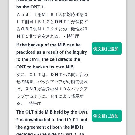
by the
1.
ONT
Ａｕｄｉｔ用ＭＩＢ１３に対応するＯ
ＬＴ側ＭＩＢ１２と
ＯＮＴ
１が保持す
る
ＯＮＴ
側ＭＩＢ２１との一致性が
Ｏ
ＮＴ
１側で判定される。
- 特許庁
If the backup of the MIB can be
例文帳に追加
practiced as a result of the inquiry
to the
, the cell directs the
ONT
to backup its own MIB.
ONT
次に、ＯＬＴは、
ＯＮＴ
への問い合わ
せの結果、バックアップが可能であれ
ば、
ＯＮＴ
が自身のＭＩＢをバックア
ップするように、セルにより指示す
る。
- 特許庁
The OLT side MIB held by the
ONT
例文帳に追加
2 is downloaded to the
1 and
ONT
the agreement of both the MIB is
decided
he side of
1, so
on t
ONT