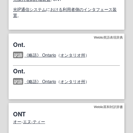
光
IP
通信システム
に
おける
利用者
側の
インタフェース装
置
。
Weblio英語表現辞典
Ont.
訳語
《略語》 Ontario
（
オンタリオ州
）
Ont.
訳語
《略語》 Ontario
（
オンタリオ州
）
Weblio英和対訳辞書
ONT
オー
‐
エヌ‐ティー