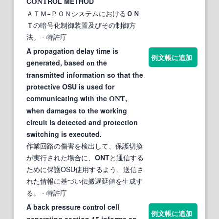
C
ROL METHOD
ONT
ＡＴＭ−ＰＯＮシステムにおける
ＯＮ
Ｔ
の暗号化制御装置及びその制御方
法。
- 特許庁
A propagation delay time is
例文帳に追加
generated, based
he
on t
transmitted information so that the
protective OSU is used for
communicating with the
,
ONT
when damages to the working
circuit is detected and protection
switching is executed.
作業回路の傷害を検出して、保護切換
が実行された場合に、
ONT
と通信する
ために保護OSU使用するよう、送信さ
れた情報に基づい伝搬遅延値を生成す
る。
- 特許庁
A back pressure c
rol cell
ont
例文帳に追加
generating section 15 informs an