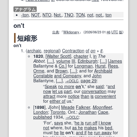
アナグラム
-ton
,
NOT
,
NTO
,
Not.
,
TNO
,
TON
,
not
,
not.
,
ton
on't
出典
:『
Wiktionary
』 (2026/06/23 01:
46
UTC
版
)
短縮形
on't
(
archaic
,
regional
)
Contraction
of
on
+‎
it
.
1820
, [
Walter Scott
],
chapter
I,
in
The
Abbot.
[
…
]
,
volume
III
,
Edinburgh
:
[
…
]
[
James
Ballantyne &
Co.
] for
Longman
,
Hurst
,
Rees
,
Orme
, and
Brown
,
[
…
]
; and for
Archibald
Constable
and Company
, and
John
Ballantyne,
[
…
]
,
,
page
29
:
→OCLC
“
Speak
no more
on
’t
,” she
said
; “
and
now
let us
part
, our
conversation
may
attract
more
notice
than
is
convenient
for
either of
us.”
[
1898
]
, J[ohn]
Meade
Falkner
,
Moonfleet
,
London
;
Toronto
, Ont.:
Jonathan
Cape
,
published
1934
,
:
→OCLC
'For',
says
she, '
he is
run off
I know
not
where, but
as he
makes
his
bed
,
must
he
lie
on't
;
and if
he
run away
for