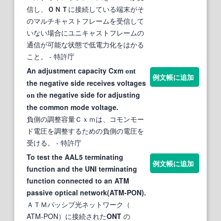
信し、
ＯＮＴ
に接続している端末がそ
のマルチキャストフレームを受信して
いない場合にユニキャストフレームの
通信が可能な状態で低電力化をはかる
こと。
- 特許庁
An adjustment capacity Cxm
ont
例文帳に追加
the negative side receives voltages
he negative side for adjusting
on t
the common mode voltage.
負側の調整容量Ｃｘｍは、コモンモー
ド電圧を調整するための負側の電圧を
受ける。
- 特許庁
To test the AAL5 terminating
例文帳に追加
function and the UNI terminating
function connected to an ATM
passive optical network(ATM-PON).
ＡＴＭパッシブ光ネットワーク（
ATM-PON）に接続された
ONT
の