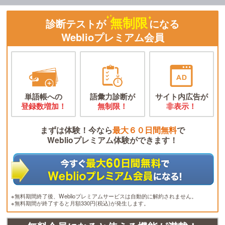
無制限
診断テストが
になる
Weblioプレミアム会員
単語帳への
語彙力診断が
サイト内広告が
登録数増加！
無制限！
非表示！
まずは体験！今なら
最大６０日間無料
で
Weblioプレミアム体験ができます！
※無料期間終了後、Weblioプレミアムサービスは自動的に解約されません。
※無料期間が終了すると月額330円(税込)が発生します。