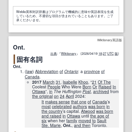
Weblio英和対訳辞書はプログラムで機械的に意味や英語表現を生成
しているため、不適切な項目が含まれていることもあります。ご了
承くださいませ。
Wiktionary英語版
Ont.
出典
:『
Wiktionary
』 (2026/04/19
18
:
27
UTC
版
)
固有名詞
Ont.
(
law
)
Abbreviation
of
Ontario
: a
province
of
Canada
.
2017
March
31
,
Isabelle
Khoo
, “
21
Of The
Coolest
People
Who Were
Born
Or
Raised
In
Ottawa
”,
in
The Huffington
Post
‎,
archived
from
the original
on
24
April
2024
:
It
makes sense
that one
of
Canada
’s
most
celebrated
authors
was born
in
the country
’s capital.
Atwood
was born
and raised
in
Ottawa
until
the age of
six
when her
family
moved
to
Sault
Ste. Marie
,
Ont.
,
and then
Toronto.