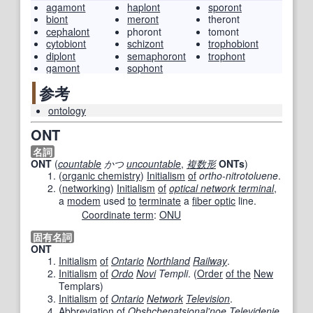
agamont
haplont
sporont
biont
meront
theront
cephalont
phoront
tomont
cytobiont
schizont
trophobiont
diplont
semaphoront
trophont
gamont
sophont
参考
ontology
ONT
名詞
ONT
(
countable
かつ
uncountable
,
複数形
ONTs
)
(
organic chemistry
)
Initialism
of
ortho-nitrotoluene
.
(
networking
)
Initialism
of
optical network terminal
,
a
modem
used
to
terminate
a
fiber optic
line.
Coordinate term
:
ONU
固有名詞
ONT
Initialism
of
Ontario
Northland
Railway
.
Initialism
of
Ordo
Novi
Templi
. (
Order
of the
New
Templars)
Initialism
of
Ontario
Network
Television
.
Abbreviation
of
Obshchenatsional'
noe
Televidenie
.